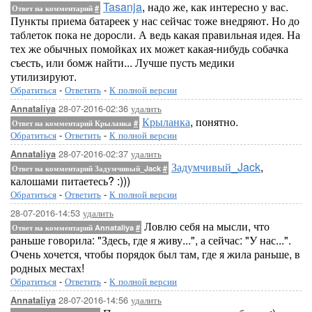
Tasanja
, надо же, как интересно у вас.
Ответ на комментарий
#
Пункты приема батареек у нас сейчас тоже внедряют. Но до
таблеток пока не доросли. А ведь какая правильная идея. На
тех же обычных помойках их может какая-нибудь собачка
съесть, или бомж найти... Лучше пусть медики
утилизируют.
Обратиться
-
Ответить
-
К полной версии
28-07-2016-02:36
удалить
Annataliya
Крыланка
, понятно.
Ответ на комментарий Крыланка
#
Обратиться
-
Ответить
-
К полной версии
28-07-2016-02:37
удалить
Annataliya
Задумчивый_Jack
,
Ответ на комментарий Задумчивый_Jack
#
калошами питаетесь? :)))
Обратиться
-
Ответить
-
К полной версии
28-07-2016-14:53
удалить
Ловлю себя на мысли, что
Ответ на комментарий Annataliya
#
раньше говорила: "Здесь, где я живу...", а сейчас: "У нас...".
Очень хочется, чтобы порядок был там, где я жила раньше, в
родных местах!
Обратиться
-
Ответить
-
К полной версии
28-07-2016-14:56
удалить
Annataliya