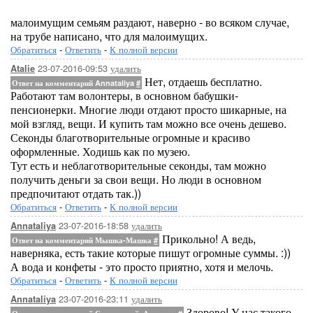
малоимущим семьям раздают, наверно - во всяком случае,
на трубе написано, что для малоимущих.
Обратиться
-
Ответить
-
К полной версии
23-07-2016-09:53
удалить
Atalie
Нет, отдаешь бесплатно.
Ответ на комментарий Annataliya
#
Работают там волонтеры, в основном бабушки-
пенсионерки. Многие люди отдают просто шикарные, на
мой взгляд, вещи. И купить там можно все очень дешево.
Секонды благотворительные огромные и красиво
оформленные. Ходишь как по музею.
Тут есть и неблаготворительные секонды, там можно
получить деньги за свои вещи. Но люди в основном
предпочитают отдать так.))
Обратиться
-
Ответить
-
К полной версии
23-07-2016-18:58
удалить
Annataliya
Прикольно! А ведь,
Ответ на комментарий Мышка-Машка
#
наверняка, есть такие которые пишут огромные суммы. :))
А вода и конфеты - это просто приятно, хотя и мелочь.
Обратиться
-
Ответить
-
К полной версии
23-07-2016-23:11
удалить
Annataliya
Здорово! У нас такого