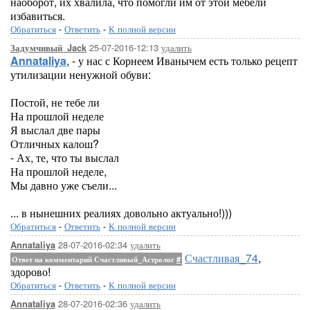
наоборот, их хвалила, что помогли им от этой мебели
избавиться.
Обратиться
-
Ответить
-
К полной версии
25-07-2016-12:13
удалить
Задумчивый_Jack
Annataliya
, - у нас с Корнеем Иванычем есть только рецепт
утилизации ненужной обуви:
Постой, не тебе ли
На прошлой неделе
Я выслал две пары
Отличных калош?
- Ах, те, что ты выслал
На прошлой неделе,
Мы давно уже съели...
... в нынешних реалиях довольно актуально!)))
Обратиться
-
Ответить
-
К полной версии
28-07-2016-02:34
удалить
Annataliya
Счастливая_74
,
Ответ на комментарий Счастливый_Астролог
#
здорово!
Обратиться
-
Ответить
-
К полной версии
28-07-2016-02:36
удалить
Annataliya