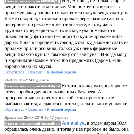
Нет, Наташа, не только старые
Ответ на комментарий Annataliya
#
вещи, а и практически новые. Мне не хочется возиться с
продажей, могу запросто в контейнер новую вещь закинуть.
Я уже говорила, что можно продать через разные сайты в
интернете, по рекламе в местной газете, к тому же в
крупных супермаркетах есть доски, куда помещаются
объявления (с фото или без оного) о купле-продаже либо
даром. У нас в городе есть сэконд хэнд, куда можно сдать на
продажу приличого вида, только уж очень фирменные
вещи, я как-то купила там юбку от "Тайфуна". Иногда могу
и хорошим знакомым что-либо предложить (даром), если
хорошо знаю их вкусы.
Обратиться
-
Ответить
-
К полной версии
24-07-2016-21:41
удалить
Кстати, в каждом супермаркете
Ответ на комментарий Annataliya
#
стоят коробки для использованных батареек. А
просроченные или ненужные таблетки просто так не
выбрасываются, а сдаются в аптеки, желательно в упаковке.
Обратиться
-
Ответить
-
К полной версии
25-07-2016-10:17
удалить
Крыланка
Annataliya
, в отдам даром Юля
Ответ на комментарий Annataliya
#
обращалась очень давно, и тогда у нее проблем не было, она