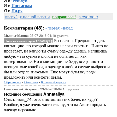
Я в
Фейсбук
Я в
Инстаграм
Я в
Ли.ру
вверх^
к полной версии
понравилось!
в evernote
Комментарии (48):
«первая
«назад
23-07-2016-04:10
удалить
Мышка-Машка
Бесплатно. Предлагают дать
Ответ на комментарий Annataliya
#
квитанцию, по которой можно налоги скостить. Никто не
проверяет, на какую ты сумму одежду сдаешь, напишешь
любую - эта сумма налогом не облагается, как
пожертвование. Но я квитанции не беру, все равно это
неощутимые копейки, а одежду в любом случае выбросила
бы или отдала знакомым. Еще могут бутылку воды
предложить или конфеты детям.
Обратиться
-
Ответить
-
К полной версии
23-07-2016-09:15
удалить
Счастливый_Астролог
Исходное сообщение Annataliya
Счастливая_74, ого, а потом из этих бочек их куда?
Вообще, я уже очень часто слышу, что на Авито продать
одежду нереально.