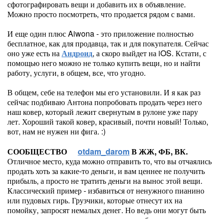
сфотографировать вещи и добавить их в объявление.
Можно просто посмотреть, что продается рядом с вами.
И еще один плюс Aiwona - это приложение полностью
бесплатное, как для продавца, так и для покупателя. Сейчас
оно уже есть на
Андроид
, а скоро выйдет на iOS. Кстати, с
помощью него можно не только купить вещи, но и найти
работу, услуги, в общем, все, что угодно.
В общем, себе на телефон мы его установили. И я как раз
сейчас подбиваю Антона попробовать продать через него
наш ковер, который лежит свернутым в рулоне уже пару
лет. Хороший такой ковер, красивый, почти новый! Только,
вот, нам не нужен ни фига. :)
СООБЩЕСТВО
otdam_darom
В ЖЖ, ФБ, ВК.
Отличное место, куда можно отправить то, что вы отчаялись
продать хоть за какие-то деньги, и вам ценнее не получить
прибыль, а просто не тратить деньги на вынос этой вещи.
Классический пример - избавиться от ненужного пианино
или пудовых гирь. Грузчики, которые отнесут их на
помойку, запросят немалых денег. Но ведь они могут быть