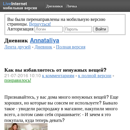
Live
Internet
Дневники
Личка
мобильная версия
Вы были перенаправлены на мобильную версию
страницы.
Вернуться!
Авторизация
Дневник
Annataliya
Лента друзей
-
Дневник
-
Полная версия
Как вы избавляетесь от ненужных вещей?
21-07-2016 10:10
к комментариям
-
к полной версии
-
понравилось!
Признавайтесь, у вас дома много ненужных вещей? Еще
хороших, но которые вы совсем не используете? Бывало
такое - увидели распродажу в магазине, накупили много
всего, а потом сами себя спрашиваете: - И зачем я это
покупала, куда теперь девать?