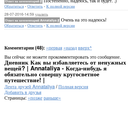
Постепенно, надеюсь, так и будет. :)
Ответ на комментарий
#
Обратиться
-
Ответить
-
К полной версии
28-07-2016-14:59
удалить
Очень на это надеюсь!
Ответ на комментарий Annataliya
#
Обратиться
-
Ответить
-
К полной версии
Комментарии (48):
«первая
«назад
вверх^
Вы сейчас не можете прокомментировать это сообщение.
Дневник Как вы избавляетесь от ненужных
вещей? | Annataliya - Когда-нибудь я
обязательно совершу кругосветное
путешествие! |
Лента друзей Annataliya
/
Полная версия
Добавить в друзья
Страницы:
«позже
раньше»