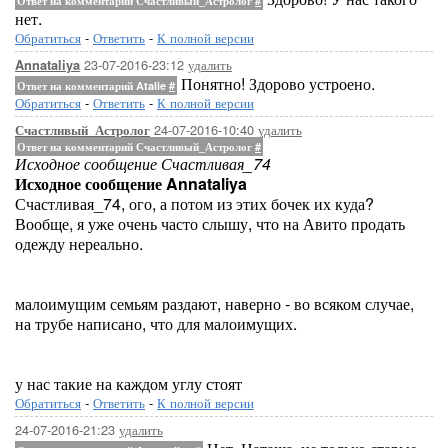
Ответ на комментарий Счастливый_Астролог
#
нет.
Обратиться
-
Ответить
-
К полной версии
23-07-2016-23:12
удалить
Annataliya
Понятно! Здорово устроено.
Ответ на комментарий Atalie
#
Обратиться
-
Ответить
-
К полной версии
24-07-2016-10:40
удалить
Счастливый_Астролог
Ответ на комментарий Счастливый_Астролог
#
Исходное сообщение Счастливая_74
Исходное сообщение Annataliya
Счастливая_74, ого, а потом из этих бочек их куда?
Вообще, я уже очень часто слышу, что на Авито продать
одежду нереально.
малоимущим семьям раздают, наверно - во всяком случае,
на трубе написано, что для малоимущих.
у нас такие на каждом углу стоят
Обратиться
-
Ответить
-
К полной версии
24-07-2016-21:23
удалить