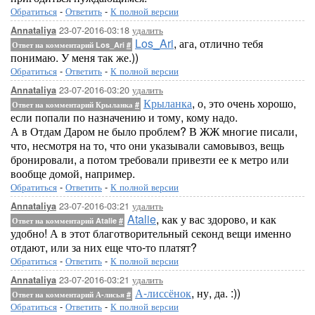
Обратиться
-
Ответить
-
К полной версии
23-07-2016-03:18
удалить
Annataliya
Los_Ari
, ага, отлично тебя
Ответ на комментарий Los_Ari
#
понимаю. У меня так же.))
Обратиться
-
Ответить
-
К полной версии
23-07-2016-03:20
удалить
Annataliya
Крыланка
, о, это очень хорошо,
Ответ на комментарий Крыланка
#
если попали по назначению и тому, кому надо.
А в Отдам Даром не было проблем? В ЖЖ многие писали,
что, несмотря на то, что они указывали самовывоз, вещь
бронировали, а потом требовали привезти ее к метро или
вообще домой, например.
Обратиться
-
Ответить
-
К полной версии
23-07-2016-03:21
удалить
Annataliya
Atalie
, как у вас здорово, и как
Ответ на комментарий Atalie
#
удобно! А в этот благотворительный секонд вещи именно
отдают, или за них еще что-то платят?
Обратиться
-
Ответить
-
К полной версии
23-07-2016-03:21
удалить
Annataliya
А-лиссёнок
, ну, да. :))
Ответ на комментарий А-лисья
#
Обратиться
-
Ответить
-
К полной версии