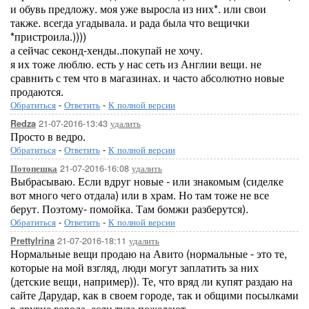
и обувь предложу. моя уже выросла из них*. или свои
также. всегда угадывала. и рада была что вещички
*пристроила.))))
а сейчас секонд-хенды..покупай не хочу.
я их тоже люблю. есть у нас сеть из Англии вещи. не
сравнить с тем что в магазинах. и часто абсолютно новые
продаются.
Обратиться
-
Ответить
-
К полной версии
21-07-2016-13:43
удалить
Redza
Просто в ведро.
Обратиться
-
Ответить
-
К полной версии
21-07-2016-16:08
удалить
Потопешка
Выбрасываю. Если вдруг новые - или знакомым (сиделке
вот много чего отдала) или в храм. Но там тоже не все
берут. Поэтому- помойка. Там бомжи разберутся).
Обратиться
-
Ответить
-
К полной версии
21-07-2016-18:11
удалить
PrettyIrina
Нормальные вещи продаю на Авито (нормальные - это те,
которые на мой взгляд, люди могут заплатить за них
(детские вещи, например)). Те, что вряд ли купят раздаю на
сайте Дарудар, как в своем городе, так и общими посылками
в другие города, если туда пожелают.