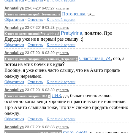
23-07-2016-03:27
удалить
Annataliya
Потопешка
, эх...
Ответ на комментарий Потопешка
#
Обратиться
-
Ответить
-
К полной версии
23-07-2016-03:28
удалить
Annataliya
PrettyIrina
, понятно. Про
Ответ на комментарий PrettyIrina
#
Дарудар уже не в первый раз слышу. :)
Обратиться
-
Ответить
-
К полной версии
23-07-2016-03:29
удалить
Annataliya
Счастливая_74
, ого, а
Ответ на комментарий Счастливый_Астролог
#
потом из этих бочек их куда?
Вообще, я уже очень часто слышу, что на Авито продать
одежду нереально.
Обратиться
-
Ответить
-
К полной версии
23-07-2016-03:30
удалить
Annataliya
ЛНЗ
, да, бывает очень жалко,
Ответ на комментарий ЛНЗ
#
особенно когда вещи хорошие и практически не ношенные.
Про Авито слышала тоже, что там сложно продать особенно
одежду.
Обратиться
-
Ответить
-
К полной версии
23-07-2016-03:38
удалить
Annataliya
more_cveta
, о, это здорово, что
Ответ на комментарий more_cveta
#