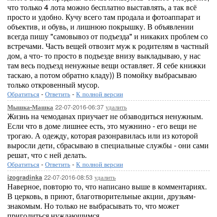
что только 4 лота можно бесплатно выставлять, а так всё
просто и удобно. Кучу всего там продала и фотоаппарат и
объектив, и обувь, и лишнюю покрышку. В объявлении
всегда пишу "самовывоз от подъезда" и никаких проблем со
встречами. Часть вещей отвозит муж к родителям в частный
дом, а что- то просто в подъезде внизу выкладываю, у нас
там весь подъезд ненужные вещи оставляет. Я себе книжки
таскаю, а потом обратно кладу)) В помойку выбрасываю
только откровенный мусор.
Обратиться
-
Ответить
-
К полной версии
22-07-2016-06:37
удалить
Мышка-Машка
Жизнь на чемоданах приучает не обзаводиться ненужным.
Если что в доме лишнее есть, это мужнино - его вещи не
трогаю. А одежду, которая разонравилась или из которой
выросли дети, сбрасываю в специальные службы - они сами
решат, что с ней делать.
Обратиться
-
Ответить
-
К полной версии
22-07-2016-08:53
удалить
izogradinka
Наверное, повторю то, что написано выше в комментариях.
В церковь, в приют, благотворительные акции, друзьям-
знакомым. Но только не выбрасывать то, что может
пригодиться нуждающимся.