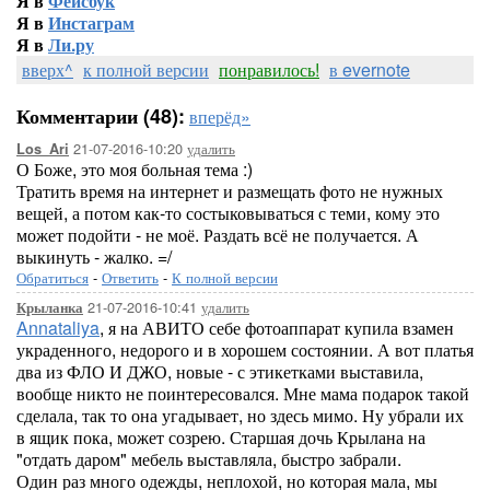
Я в
Фейсбук
Я в
Инстаграм
Я в
Ли.ру
вверх^
к полной версии
понравилось!
в evernote
Комментарии (48):
вперёд»
21-07-2016-10:20
удалить
Los_Ari
О Боже, это моя больная тема :)
Тратить время на интернет и размещать фото не нужных
вещей, а потом как-то состыковываться с теми, кому это
может подойти - не моё. Раздать всё не получается. А
выкинуть - жалко. =/
Обратиться
-
Ответить
-
К полной версии
21-07-2016-10:41
удалить
Крыланка
Annataliya
, я на АВИТО себе фотоаппарат купила взамен
украденного, недорого и в хорошем состоянии. А вот платья
два из ФЛО И ДЖО, новые - с этикетками выставила,
вообще никто не поинтересовался. Мне мама подарок такой
сделала, так то она угадывает, но здесь мимо. Ну убрали их
в ящик пока, может созрею. Старшая дочь Крылана на
"отдать даром" мебель выставляла, быстро забрали.
Один раз много одежды, неплохой, но которая мала, мы