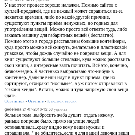
У нас этот процесс хорошо налажен. Помимо сайтов с
куплей-продажей, где не каждый может справиться из-за
нехватки времени, либо по какой-другой причине,
существуют пункты приёма ненужных, но годных для
употребления вещей. Можно просто всё отвезти туда, либо
заказать машину для габаритных вещей ( бесплатно).
Помимо этого в городе расставлены большие контейнеры,
куда просто можно всё скинуть, желательно в пластиковой
упаковке, чтобы дождь случайно не повредил вещи. А для
книг существуют большие стеллажи, куда можно расставить
свои книги, а интересные взять почитать. Всё это, конечно,
безвозмездно. Я частенько выбрасываю что-нибудь в
контейнер. Дальше вещи идут в пункт приёма, где их
сортируют, отбирают "носимые", а уж потом отправляют в
"сэконд хенды". Кстати, можно и туда напрямую свои вещи
сдать.
Обратиться
-
Ответить
-
К полной версии
21-07-2016-12:53
удалить
gedelena
больная тема..выбросить жаба душит. отдать некому.
раньше попроще было. прямо на улице людей
останавливала..сразу видно кому вещи нужны и
спрашивала..* не обидитесь..если я для вашей девочки вещи