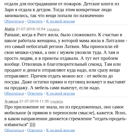
отдали для пострадавшим от пожаров. Детские книги из
Зари я отдала в детдом. Тогда этим конкретные люди
занимались, так что вещи попали по назначению
Обратиться
-
Ответить
-
К полной версии
21-07-2016-10:54
удалить
Atalie
Раньше, когда в Риге жила, было сложновато. К счастью в
школе работала женщина, у воторой мама жила в Латгалии -
это самый небогатый регион Латвии. Мы приносили ей
свои мешки-сумки, а они с мужем увозили туда. А там и
просто людям, и в приюты отдавали. А тут нет проблем
вообще. Отвозишь в благотворительный секонд. Там или
продают и деньги отправляют куда надо, или сразу вещи
отправляют. Причем отдать можно все - от мебели до
посуды. Даже остатки пряжи и пуговиц возьмут и выставят
на продажу. А мебель сами вывезут, если надо.
Обратиться
-
Ответить
-
К полной версии
21-07-2016-11:35
удалить
А-лисья
Про приложение не знала, но из предложенных, оно самое
мобильное (в прямом и переносном смысле), кажется. Ясно,
в каком направлении движется стремление "отдать-продать-
избавиться" ))))
Обратиться
-
Ответить
-
К полной версии