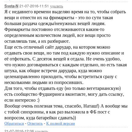
21-07-2016-11:51
удалить
Sveta-N
Я с недавнего времени выделяю время на то, чтобы собрать
вещи и отнести их на фримаркеты - это по сути такая
большая раздача одежды/ненужных вещей людям.
Фримаркеты постоянно отслеживаются каким-то
определенным количеством людей, все вещи просто
оставляешь там, а их разбирают.
Еще есть отличный сайт дарудар, на котором можно
отдавать свои вещи, но там под каждую нужно описание и
её отфоткать. С десяток вещей я отдала. Не очень удобно,
что нужно договариваться с каждым отдельно, но есть такая
штука, как общие встречи дарудара, куда можно
целенаправленно приходить, чтобы встретиться сразу с
несколькими людьми из попросивших.
Для того, чтобы отдавать еду (но только вегетарианскую)
есть сообщество Фудшеринга вконтакте, могу дать ссылку,
если интересно :)
Вообще очень полезная тема, спасибо, Наташ!) А вообще мы
с тобой синхронны, я как раз выложила в ФБ пост с
вопросом, куда батарейки сдавать))
Обратиться
-
Ответить
-
К полной версии
21-07-2016-12:06
удалить