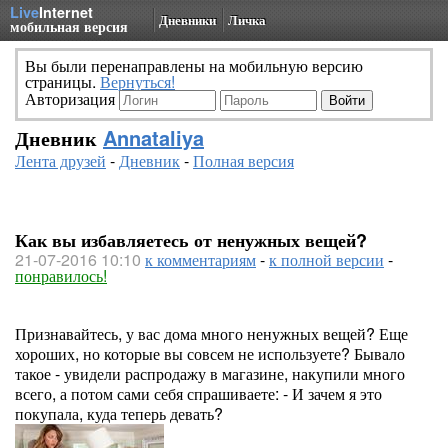
Live
Internet
Дневники
Личка
мобильная версия
Вы были перенаправлены на мобильную версию
страницы.
Вернуться!
Авторизация
Дневник
Annataliya
Лента друзей
-
Дневник
-
Полная версия
Как вы избавляетесь от ненужных вещей?
21-07-2016 10:10
к комментариям
-
к полной версии
-
понравилось!
Признавайтесь, у вас дома много ненужных вещей? Еще
хороших, но которые вы совсем не используете? Бывало
такое - увидели распродажу в магазине, накупили много
всего, а потом сами себя спрашиваете: - И зачем я это
покупала, куда теперь девать?