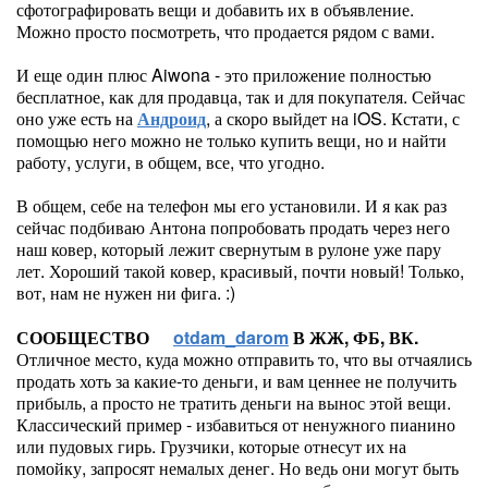
сфотографировать вещи и добавить их в объявление.
Можно просто посмотреть, что продается рядом с вами.
И еще один плюс Aiwona - это приложение полностью
бесплатное, как для продавца, так и для покупателя. Сейчас
оно уже есть на
Андроид
, а скоро выйдет на iOS. Кстати, с
помощью него можно не только купить вещи, но и найти
работу, услуги, в общем, все, что угодно.
В общем, себе на телефон мы его установили. И я как раз
сейчас подбиваю Антона попробовать продать через него
наш ковер, который лежит свернутым в рулоне уже пару
лет. Хороший такой ковер, красивый, почти новый! Только,
вот, нам не нужен ни фига. :)
СООБЩЕСТВО
otdam_darom
В ЖЖ, ФБ, ВК.
Отличное место, куда можно отправить то, что вы отчаялись
продать хоть за какие-то деньги, и вам ценнее не получить
прибыль, а просто не тратить деньги на вынос этой вещи.
Классический пример - избавиться от ненужного пианино
или пудовых гирь. Грузчики, которые отнесут их на
помойку, запросят немалых денег. Но ведь они могут быть