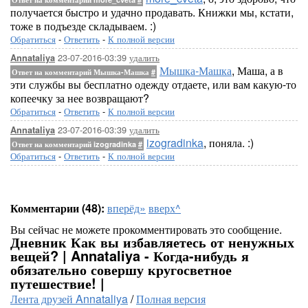
получается быстро и удачно продавать. Книжки мы, кстати,
тоже в подъезде складываем. :)
Обратиться
-
Ответить
-
К полной версии
23-07-2016-03:39
удалить
Annataliya
Мышка-Машка
, Маша, а в
Ответ на комментарий Мышка-Машка
#
эти службы вы бесплатно одежду отдаете, или вам какую-то
копеечку за нее возвращают?
Обратиться
-
Ответить
-
К полной версии
23-07-2016-03:39
удалить
Annataliya
izogradinka
, поняла. :)
Ответ на комментарий izogradinka
#
Обратиться
-
Ответить
-
К полной версии
Комментарии (48):
вперёд»
вверх^
Вы сейчас не можете прокомментировать это сообщение.
Дневник Как вы избавляетесь от ненужных
вещей? | Annataliya - Когда-нибудь я
обязательно совершу кругосветное
путешествие! |
Лента друзей Annataliya
/
Полная версия