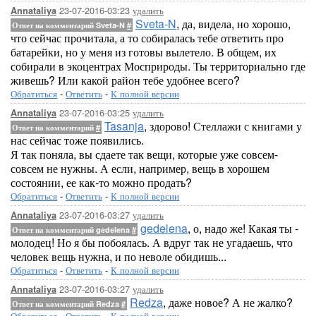
23-07-2016-03:23
удалить
Annataliya
Sveta-N
, да, видела, но хорошо,
Ответ на комментарий Sveta-N
#
что сейчас прочитала, а то собиралась тебе ответить про
батарейки, но у меня из готовы вылетело. В общем, их
собирали в экоцентрах Мосприроды. Ты территориально где
живешь? Или какой район тебе удобнее всего?
Обратиться
-
Ответить
-
К полной версии
23-07-2016-03:25
удалить
Annataliya
Tasanja
, здорово! Стеллажи с книгами у
Ответ на комментарий
#
нас сейчас тоже появились.
Я так поняла, вы сдаете так вещи, которые уже совсем-
совсем не нужны. А если, например, вещь в хорошем
состоянии, ее как-то можно продать?
Обратиться
-
Ответить
-
К полной версии
23-07-2016-03:27
удалить
Annataliya
gedelena
, о, надо же! Какая ты -
Ответ на комментарий gedelena
#
молодец! Но я бы побоялась. А вдруг так не угадаешь, что
человек вещь нужна, и по неволе обидишь...
Обратиться
-
Ответить
-
К полной версии
23-07-2016-03:27
удалить
Annataliya
Redza
, даже новое? А не жалко?
Ответ на комментарий Redza
#
Обратиться
-
Ответить
-
К полной версии