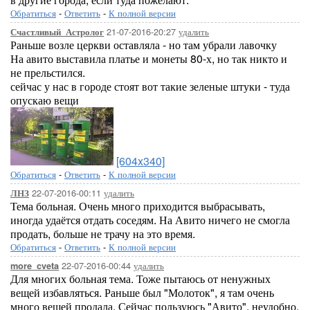
Обратиться
-
Ответить
-
К полной версии
21-07-2016-20:27
удалить
Счастливый_Астролог
Раньше возле церкви оставляла - но там убрали лавочку
На авито выставила платье и монеты 80-х, но так никто и
не прельстился.
сейчас у нас в городе стоят вот такие зеленые штуки - туда
опускаю вещи
[604x340]
Обратиться
-
Ответить
-
К полной версии
22-07-2016-00:11
удалить
ЛНЗ
Тема больная. Очень много приходится выбрасывать,
иногда удаётся отдать соседям. На Авито ничего не смогла
продать, больше не трачу на это время.
Обратиться
-
Ответить
-
К полной версии
22-07-2016-00:44
удалить
more_cveta
Для многих больная тема. Тоже пытаюсь от ненужных
вещей избавляться. Раньше был "Молоток", я там очень
много вещей продала. Сейчас пользуюсь "Авито", неудобно,