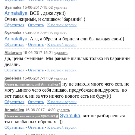
15-06-2017-15:02
удалить
Syamuka
Annataliya
, ВСЕ , даже лук:))
Очень жирный, и слишком "бараний" )
Обратиться
-
Ответить
-
К полной версии
15-06-2017-15:05
удалить
Syamuka
Annataliya
, Ага, а бёреги и борцеги ели бы каждая свои))
Обратиться
-
Ответить
-
К полной версии
15-06-2017-15:21
удалить
Afatarwm
Да, цены смешные. Мы раньше шашлык только из баранины
делали.
Обратиться
-
Ответить
-
К полной версии
15-06-2017-17:09
удалить
gedelena
ну не знаю..я много чего есть не
Ответ на комментарий Annataliya
#
могу...много чего себя лишаю. предубеждения..дурость. но
вот такая я. ни за что ничего нового есть не буду((((
Обратиться
-
Ответить
-
К полной версии
16-06-2017-14:30
удалить
Annataliya
Syamuka
, вот не разбираешься
Ответ на комментарий Syamuka
#
ты в колбасных обрезках. :))
Обратиться
-
Ответить
-
К полной версии