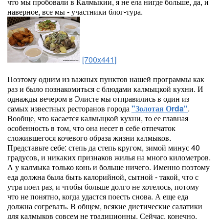
что мы пробовали в Калмыкии, я не ела нигде больше, да, и
наверное, все мы - участники блог-тура.
[700x441]
Поэтому одним из важных пунктов нашей программы как
раз и было познакомиться с блюдами калмыцкой кухни. И
однажды вечером в Элисте мы отправились в один из
самых известных ресторанов города
"Золотая Оrda"
.
Вообще, что касается калмыцкой кухни, то ее главная
особенность в том, что она несет в себе отпечаток
сложившегося кочевого образа жизни калмыков.
Представьте себе: степь да степь кругом, зимой минус 40
градусов, и никаких признаков жилья на много километров.
А у калмыка только конь и больше ничего. Именно поэтому
еда должна была быть калорийной, сытной - такой, что с
утра поел раз, и чтобы больше долго не хотелось, потому
что не понятно, когда удастся поесть снова. А еще еда
должна согревать. В общем, всякие диетические салатики
для калмыков совсем не традиционны. Сейчас, конечно,