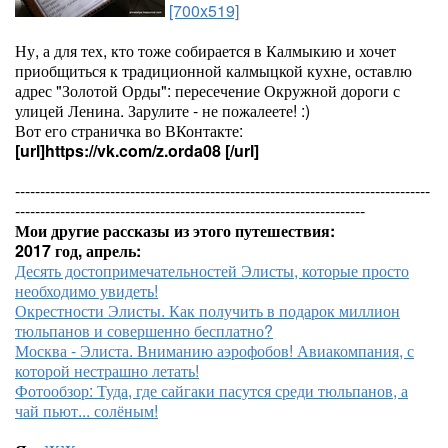
[700x519]
Ну, а для тех, кто тоже собирается в Калмыкию и хочет
приобщиться к традиционной калмыцкой кухне, оставлю
адрес "Золотой Орды": пересечение Окружной дороги с
улицей Ленина. Зарулите - не пожалеете! :)
Вот его страничка во ВКонтакте:
[url]https://vk.com/z.orda08
[/url]
-----------------------------------------------------------------------------------
----------------------------------------------------------------------
Мои другие рассказы из этого путешествия:
2017 год, апрель:
Десять достопримечательностей Элисты, которые просто
необходимо увидеть!
Окрестности Элисты. Как получить в подарок миллион
тюльпанов и совершенно бесплатно?
Москва - Элиста. Вниманию аэрофобов! Авиакомпания, с
которой нестрашно летать!
Фотообзор: Туда, где сайгаки пасутся среди тюльпанов, а
чай пьют... солёным!