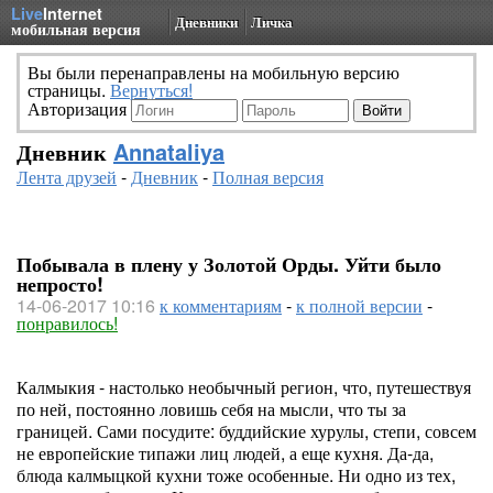
Live
Internet
Дневники
Личка
мобильная версия
Вы были перенаправлены на мобильную версию
страницы.
Вернуться!
Авторизация
Дневник
Annataliya
Лента друзей
-
Дневник
-
Полная версия
Побывала в плену у Золотой Орды. Уйти было
непросто!
14-06-2017 10:16
к комментариям
-
к полной версии
-
понравилось!
Калмыкия - настолько необычный регион, что, путешествуя
по ней, постоянно ловишь себя на мысли, что ты за
границей. Сами посудите: буддийские хурулы, степи, совсем
не европейские типажи лиц людей, а еще кухня. Да-да,
блюда калмыцкой кухни тоже особенные. Ни одно из тех,