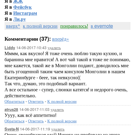
Я в
ЖЖ
Я в
Фейсбук
Я в
Инстаграм
Я в
Ли.ру
вверх^
к полной версии
понравилось!
в evernote
Комментарии (37):
вперёд»
14-06-2017-10:43
удалить
Liddy
Мммм, как вкусно! Я тоже очень люблю такую кухню, и
баранина мне нравится! А вот чай такой я тоже не понимаю,
мне кажется, такой же в Монголии подают, доводилось мне
быть угощенной таким чаем консулом Монголии в нашем
Екатеринбурге - беее, так невкусно((
Так что, думаю, это подобный вариант.
А все остальное - супер, слюнки катятся! и недорого очень,
действительно.
Обратиться
-
Ответить
-
К полной версии
14-06-2017-11:03
удалить
atrus28
Уууу, как всё аппетитно!
Обратиться
-
Ответить
-
К полной версии
14-06-2017-11:19
удалить
Sveta-N
Очень своеобразная еда)) Ничего не пробовала из этого...