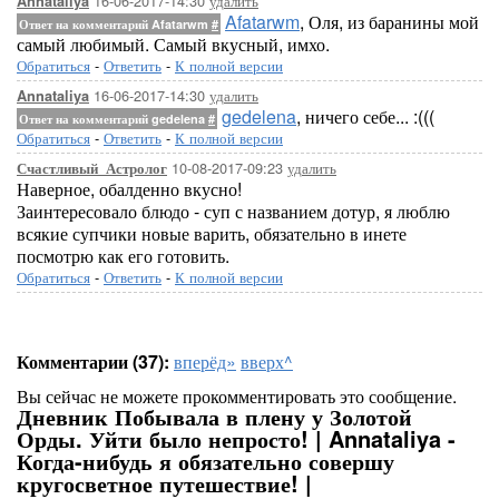
16-06-2017-14:30
удалить
Annataliya
Afatarwm
, Оля, из баранины мой
Ответ на комментарий Afatarwm
#
самый любимый. Самый вкусный, имхо.
Обратиться
-
Ответить
-
К полной версии
16-06-2017-14:30
удалить
Annataliya
gedelena
, ничего себе... :(((
Ответ на комментарий gedelena
#
Обратиться
-
Ответить
-
К полной версии
10-08-2017-09:23
удалить
Счастливый_Астролог
Наверное, обалденно вкусно!
Заинтересовало блюдо - суп с названием дотур, я люблю
всякие супчики новые варить, обязательно в инете
посмотрю как его готовить.
Обратиться
-
Ответить
-
К полной версии
Комментарии (37):
вперёд»
вверх^
Вы сейчас не можете прокомментировать это сообщение.
Дневник Побывала в плену у Золотой
Орды. Уйти было непросто! | Annataliya -
Когда-нибудь я обязательно совершу
кругосветное путешествие! |