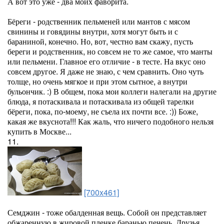
А вот это уже - два моих фаворита.
Бёреги - родственник пельменей или мантов с мясом
свинины и говядины внутри, хотя могут быть и с
бараниной, конечно. Но, вот, честно вам скажу, пусть
береги и родственник, но совсем не то же самое, что манты
или пельмени. Главное его отличие - в тесте. На вкус оно
совсем другое. Я даже не знаю, с чем сравнить. Оно чуть
толще, но очень мягкое и при этом сытное, а внутри
бульончик. :) В общем, пока мои коллеги налегали на другие
блюда, я потаскивала и потаскивала из общей тарелки
бёреги, пока, по-моему, не съела их почти все. :)) Боже,
какая же вкуснота!!! Как жаль, что ничего подобного нельзя
купить в Москве...
11.
[700x461]
Семджин - тоже обалденная вещь. Собой он представляет
обжаренную в жировой пленке баранью печень. Друзья