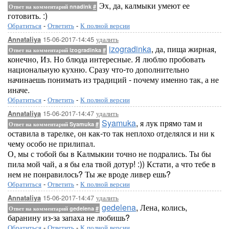
Эх, да, калмыки умеют ее
Ответ на комментарий nnadink
#
готовить. :)
Обратиться
-
Ответить
-
К полной версии
15-06-2017-14:45
удалить
Annataliya
izogradinka
, да, пища жирная,
Ответ на комментарий izogradinka
#
конечно, Из. Но блюда интересные. Я люблю пробовать
национальную кухню. Сразу что-то дополнительно
начинаешь понимать из традиций - почему именно так, а не
иначе.
Обратиться
-
Ответить
-
К полной версии
15-06-2017-14:47
удалить
Annataliya
Syamuka
, я лук прямо там и
Ответ на комментарий Syamuka
#
оставила в тарелке, он как-то так неплохо отделялся и ни к
чему особо не прилипал.
О, мы с тобой бы в Калмыкии точно не подрались. Ты бы
пила мой чай, а я бы ела твой дотур! :)) Кстати, а что тебе в
нем не понравилось? Ты же вроде ливер ешь?
Обратиться
-
Ответить
-
К полной версии
15-06-2017-14:47
удалить
Annataliya
gedelena
, Лена, колись,
Ответ на комментарий gedelena
#
баранину из-за запаха не любишь?
Обратиться
-
Ответить
-
К полной версии