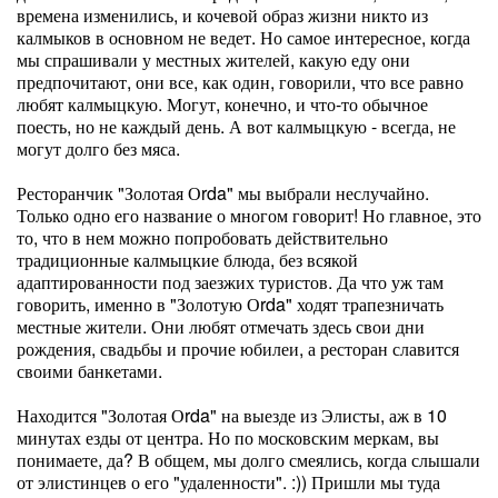
времена изменились, и кочевой образ жизни никто из
калмыков в основном не ведет. Но самое интересное, когда
мы спрашивали у местных жителей, какую еду они
предпочитают, они все, как один, говорили, что все равно
любят калмыцкую. Могут, конечно, и что-то обычное
поесть, но не каждый день. А вот калмыцкую - всегда, не
могут долго без мяса.
Ресторанчик "Золотая Оrda" мы выбрали неслучайно.
Только одно его название о многом говорит! Но главное, это
то, что в нем можно попробовать действительно
традиционные калмыцкие блюда, без всякой
адаптированности под заезжих туристов. Да что уж там
говорить, именно в "Золотую Оrda" ходят трапезничать
местные жители. Они любят отмечать здесь свои дни
рождения, свадьбы и прочие юбилеи, а ресторан славится
своими банкетами.
Находится "Золотая Оrda" на выезде из Элисты, аж в 10
минутах езды от центра. Но по московским меркам, вы
понимаете, да? В общем, мы долго смеялись, когда слышали
от элистинцев о его "удаленности". :)) Пришли мы туда