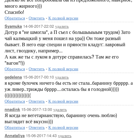
много жирного)))
Спасибо!
Обратиться
-
Ответить
-
К полной версии
14-06-2017-22:02
удалить
Syamuka
Дотур я "не шмогла", а П съел с большыыыым трудом) Зато
чай калмыцкий у меня пошел на ура)) Он тоже разный
бывает. В него еще специи и пряности кладут: лавровый
лист, гвоздику, например...
А как же ты с луком в дотуре справилась? Там же его
"вагон"!))
Обратиться
-
Ответить
-
К полной версии
15-06-2017-00:10
удалить
gedelena
я кроме булочек ничего бы есть не стала..баранину бррррр. а
уж ливер..трижды брррр....осталась бы я голодной)))))
(((((((((((((((((
Обратиться
-
Ответить
-
К полной версии
15-06-2017-13:00
удалить
nnadink
Я когда не вегетарианствую, баранину очень люблю)
выглядит всё вкусно)))
Обратиться
-
Ответить
-
К полной версии
15-06-2017-14:43
удалить
Annataliya