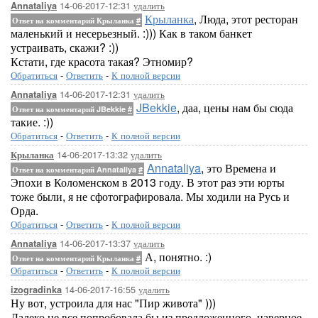
14-06-2017-12:31
удалить
Annataliya
Крыланка
, Люда, этот ресторан
Ответ на комментарий Крыланка
#
маленький и несерьезный. :))) Как в таком банкет
устраивать, скажи? :))
Кстати, где красота такая? Этномир?
Обратиться
-
Ответить
-
К полной версии
14-06-2017-12:31
удалить
Annataliya
JBekkie
, даа, цены нам бы сюда
Ответ на комментарий JBekkie
#
такие. :))
Обратиться
-
Ответить
-
К полной версии
14-06-2017-13:32
удалить
Крыланка
Annataliya
, это Времена и
Ответ на комментарий Annataliya
#
Эпохи в Коломенском в 2013 году. В этот раз эти юрты
тоже были, я не сфотографировала. Мы ходили на Русь и
Орда.
Обратиться
-
Ответить
-
К полной версии
14-06-2017-13:37
удалить
Annataliya
А, понятно. :)
Ответ на комментарий Крыланка
#
Обратиться
-
Ответить
-
К полной версии
14-06-2017-16:55
удалить
izogradinka
Ну вот, устроила для нас "Пир живота" )))
Далеко не все попробовала бы из предложенного, наверное,