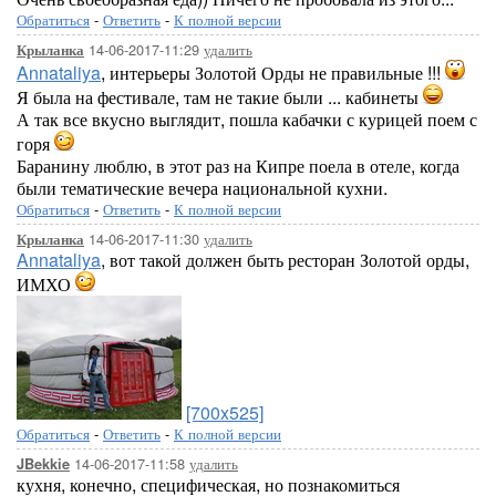
Обратиться
-
Ответить
-
К полной версии
14-06-2017-11:29
удалить
Крыланка
Annataliya
, интерьеры Золотой Орды не правильные !!!
Я была на фестивале, там не такие были ... кабинеты
А так все вкусно выглядит, пошла кабачки с курицей поем с
горя
Баранину люблю, в этот раз на Кипре поела в отеле, когда
были тематические вечера национальной кухни.
Обратиться
-
Ответить
-
К полной версии
14-06-2017-11:30
удалить
Крыланка
Annataliya
, вот такой должен быть ресторан Золотой орды,
ИМХО
[700x525]
Обратиться
-
Ответить
-
К полной версии
14-06-2017-11:58
удалить
JBekkie
кухня, конечно, специфическая, но познакомиться