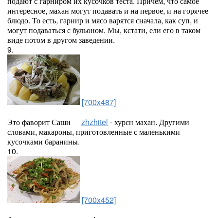
подают с гарниром их кусочков теста. Причем, что самое
интересное, махан могут подавать и на первое, и на горячее
блюдо. То есть, гарнир и мясо варятся сначала, как суп, и
могут подаваться с бульоном. Мы, кстати, ели его в таком
виде потом в другом заведении.
9.
[700x487]
Это фаворит Саши
zhzhitel
- хурсн махан. Другими
словами, макароны, приготовленные с маленькими
кусочками баранины.
10.
[700x452]