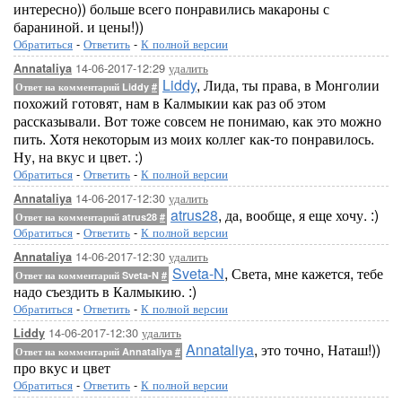
интересно)) больше всего понравились макароны с
бараниной. и цены!))
Обратиться
-
Ответить
-
К полной версии
14-06-2017-12:29
удалить
Annataliya
Liddy
, Лида, ты права, в Монголии
Ответ на комментарий Liddy
#
похожий готовят, нам в Калмыкии как раз об этом
рассказывали. Вот тоже совсем не понимаю, как это можно
пить. Хотя некоторым из моих коллег как-то понравилось.
Ну, на вкус и цвет. :)
Обратиться
-
Ответить
-
К полной версии
14-06-2017-12:30
удалить
Annataliya
atrus28
, да, вообще, я еще хочу. :)
Ответ на комментарий atrus28
#
Обратиться
-
Ответить
-
К полной версии
14-06-2017-12:30
удалить
Annataliya
Sveta-N
, Света, мне кажется, тебе
Ответ на комментарий Sveta-N
#
надо съездить в Калмыкию. :)
Обратиться
-
Ответить
-
К полной версии
14-06-2017-12:30
удалить
Liddy
Annataliya
, это точно, Наташ!))
Ответ на комментарий Annataliya
#
про вкус и цвет
Обратиться
-
Ответить
-
К полной версии