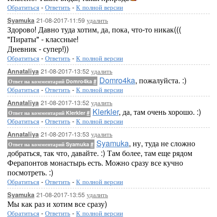
Обратиться
-
Ответить
-
К полной версии
21-08-2017-11:59
удалить
Syamuka
Здорово! Давно туда хотим, да, пока, что-то никак(((
"Пираты" - классные!
Дневник - супер!))
Обратиться
-
Ответить
-
К полной версии
21-08-2017-13:52
удалить
Annataliya
Domro4ka
, пожалуйста. :)
Ответ на комментарий Domro4ka
#
Обратиться
-
Ответить
-
К полной версии
21-08-2017-13:52
удалить
Annataliya
Klerkler
, да, там очень хорошо. :)
Ответ на комментарий Klerkler
#
Обратиться
-
Ответить
-
К полной версии
21-08-2017-13:53
удалить
Annataliya
Syamuka
, ну, туда не сложно
Ответ на комментарий Syamuka
#
добраться, так что, давайте. :) Там более, там еще рядом
Ферапонтов монастырь есть. Можно сразу все кучно
посмотреть. :)
Обратиться
-
Ответить
-
К полной версии
21-08-2017-13:55
удалить
Syamuka
Мы как раз и хотим все сразу)
Обратиться
-
Ответить
-
К полной версии