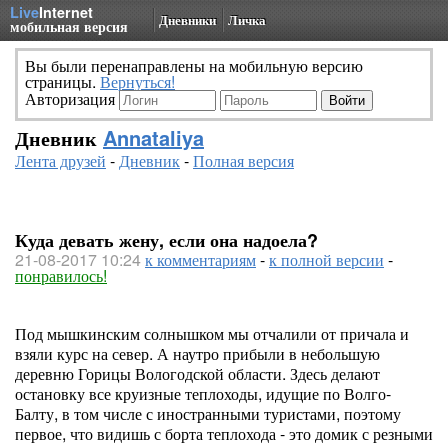
Live
Internet
Дневники
Личка
мобильная версия
Вы были перенаправлены на мобильную версию
страницы.
Вернуться!
Авторизация
Дневник
Annataliya
Лента друзей
-
Дневник
-
Полная версия
Куда девать жену, если она надоела?
21-08-2017 10:24
к комментариям
-
к полной версии
-
понравилось!
Под мышкинским солнышком мы отчалили от причала и
взяли курс на север. А наутро прибыли в небольшую
деревню Горицы Вологодской области. Здесь делают
остановку все круизные теплоходы, идущие по Волго-
Балту, в том числе с иностранными туристами, поэтому
первое, что видишь с борта теплохода - это домик с резными