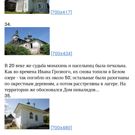
[700x417]
34.
[700x434]
В 20 веке же судьба монахинь и насельниц была печальна.
Как во времена Ивана Грозного, их снова топили в Белом
озере - так погибло их около 50; остальные были разогнаны
по окрестным деревням, а потом расстреляны в лагере. На
территории же обосновался Дом инвалидов...
35.
[700x480]