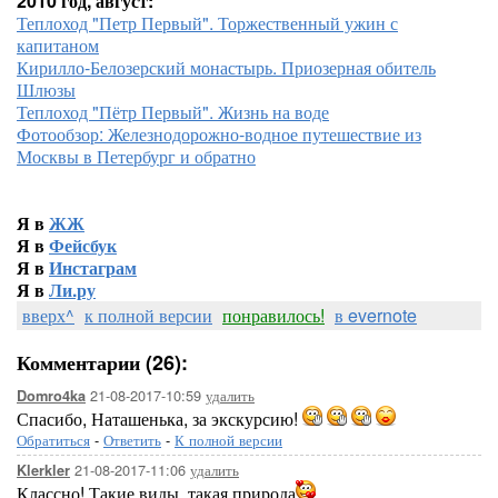
2010 год, август:
Теплоход "Петр Первый". Торжественный ужин с
капитаном
Кирилло-Белозерский монастырь. Приозерная обитель
Шлюзы
Теплоход "Пётр Первый". Жизнь на воде
Фотообзор: Железнодорожно-водное путешествие из
Москвы в Петербург и обратно
Я в
ЖЖ
Я в
Фейсбук
Я в
Инстаграм
Я в
Ли.ру
вверх^
к полной версии
понравилось!
в evernote
Комментарии (26):
21-08-2017-10:59
удалить
Domro4ka
Спасибо, Наташенька, за экскурсию!
Обратиться
-
Ответить
-
К полной версии
21-08-2017-11:06
удалить
Klerkler
Классно! Такие виды, такая природа