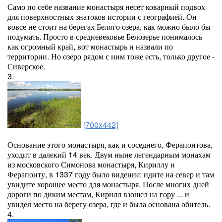
Само по себе название монастыря несет коварный подвох
для поверхностных знатоков истории с географией. Он
вовсе не стоит на берегах Белого озера, как можно было бы
подумать. Просто в средневековье Белозерье понималось
как огромный край, вот монастырь и назвали по
территории. Но озеро рядом с ним тоже есть, только другое -
Сиверское.
3.
[700x442]
Основание этого монастыря, как и соседнего, Ферапонтова,
уходит в далекий 14 век. Двум ныне легендарным монахам
из московского Симонова монастыря, Кириллу и
Ферапонту, в 1337 году было видение: идите на север и там
увидите хорошее место для монастыря. После многих дней
дороги по диким местам, Кирилл взошел на гору ... и
увидел место на берегу озера, где и была основана обитель.
4.