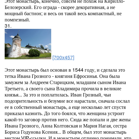
Этот монастырь, конечно, совсем не похож на Кирилло-
Белозерский. Его ограда - скорее декоративная, а не
мощный бастион; и весь он такой весь компактный, не
помпезный.
31.
[700x457]
Этот монастырь был основан в 1544 году, и сделала это
тетка Ивана Грозного - княгиня Ефросинья. Она была
замужем за Андреем Старицким, младшим сыном Ивана
Третьего, а своего сына Владимира прочила в великие
князья... За это и поплатилась. Иван Грозный, чьи
подозрительность и безумие все нарастали, сначала сослал
ее в собственный монастырь, а еще несколько лет спустя
приказал казнить. До того боялся, что женщина устроит
какой-то заговор против него. Сюда же попали и две жены
Ивана Грозного, Анна Колтовская и Мария Нагая, сестра
Бориса Годунова Ксения... В общем, был этот монастырь
местом VIP-ссылки. И в монастыре отлично понимали, что