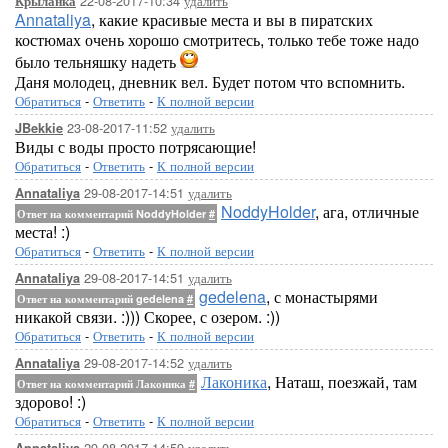
22-08-2017-10:34
удалить
Крыланка
Annataliya
, какие красивые места и вы в пиратских
костюмах очень хорошо смотритесь, только тебе тоже надо
было тельняшку надеть
Даня молодец, дневник вел. Будет потом что вспомнить.
Обратиться
-
Ответить
-
К полной версии
23-08-2017-11:52
удалить
JBekkie
Виды с воды просто потрясающие!
Обратиться
-
Ответить
-
К полной версии
29-08-2017-14:51
удалить
Annataliya
NoddyHolder
, ага, отличные
Ответ на комментарий NoddyHolder
#
места! :)
Обратиться
-
Ответить
-
К полной версии
29-08-2017-14:51
удалить
Annataliya
gedelena
, с монастырями
Ответ на комментарий gedelena
#
никакой связи. :))) Скорее, с озером. :))
Обратиться
-
Ответить
-
К полной версии
29-08-2017-14:52
удалить
Annataliya
Лаконика
, Наташ, поезжай, там
Ответ на комментарий Лаконика
#
здорово! :)
Обратиться
-
Ответить
-
К полной версии
29-08-2017-14:59
удалить