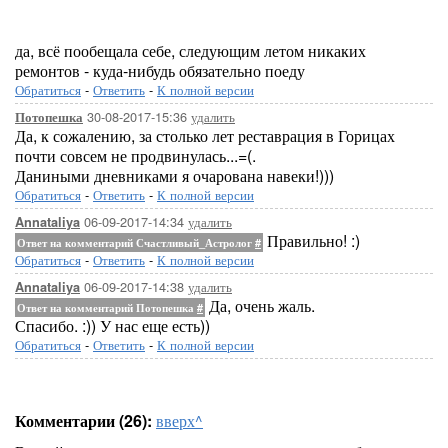
да, всё пообещала себе, следующим летом никаких
ремонтов - куда-нибудь обязательно поеду
Обратиться
-
Ответить
-
К полной версии
30-08-2017-15:36
удалить
Потопешка
Да, к сожалению, за столько лет реставрация в Горицах
почти совсем не продвинулась...=(.
Даниными дневниками я очарована навеки!)))
Обратиться
-
Ответить
-
К полной версии
06-09-2017-14:34
удалить
Annataliya
Правильно! :)
Ответ на комментарий Счастливый_Астролог
#
Обратиться
-
Ответить
-
К полной версии
06-09-2017-14:38
удалить
Annataliya
Да, очень жаль.
Ответ на комментарий Потопешка
#
Спасибо. :)) У нас еще есть))
Обратиться
-
Ответить
-
К полной версии
Комментарии (26):
вверх^