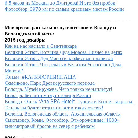
6,5 часов из Москвы до Дмитрова! И это без пробок!
Фотообзор: 3970 км по самым красивым местам России
---------------------------------------------------------------------------------
Мои другие рассказы из путешествий в Вологду и
Вологодскую область:
2015 год, декабрь:
Как на нас насияло в Сыктывкаре
Великий Устюг. Вотчина Деда Мороза. Бизнес на детях
Великий Устюг. Дед Мороз как офисный планктон
Великий Устюг. Что делать в Великом Устюге без Деда
Мороза?
Тотьма. #КАЛИФОРНИЯНАША
Семёнково. Парк Древнерусского периода
Вологда. Музей кружева. Чего только не наплетут!
Вологда. Без пяти минут столица России
Вологда. Отель "Aria SPA Hotel". Турция и Египет закрыты.
Теперь вы будете отдыхать вот в таких отелях!
Вологда, Вологодская область, Архангельская область,
Сыктывкар, Коми. Фотообзор. Отмороженные: 1000-
километровый бросок на север с ребенком