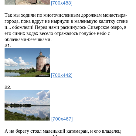
[700x483]
Так мы ходили по многочисленным дорожкам монастыря-
города, пока вдруг не нырнули в маленькую калитку стене
и... обомлели! Перед нами раскинулось Сиверское озеро, в
его синих водах весело отражалось голубое небо с
облачками-безешками.
21.
[700x442]
22.
[700x467]
А на берегу стоял маленький катамаран, и его владелец