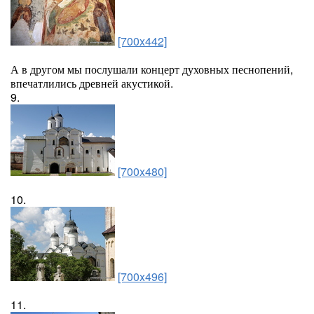
[700x442]
А в другом мы послушали концерт духовных песнопений,
впечатлились древней акустикой.
9.
[700x480]
10.
[700x496]
11.