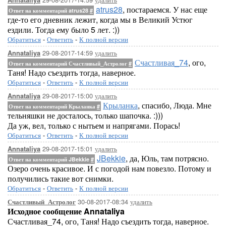
Annataliya
atrus28
, постараемся. У нас еще
Ответ на комментарий atrus28
#
где-то его дневник лежит, когда мы в Великий Устюг
ездили. Тогда ему было 5 лет. :))
Обратиться
-
Ответить
-
К полной версии
29-08-2017-14:59
удалить
Annataliya
Счастливая_74
, ого,
Ответ на комментарий Счастливый_Астролог
#
Таня! Надо съездить тогда, наверное.
Обратиться
-
Ответить
-
К полной версии
29-08-2017-15:00
удалить
Annataliya
Крыланка
, спасибо, Люда. Мне
Ответ на комментарий Крыланка
#
тельняшки не досталось, только шапочка. :)))
Да уж, вел, только с нытьем и напрягами. Порась!
Обратиться
-
Ответить
-
К полной версии
29-08-2017-15:01
удалить
Annataliya
JBekkie
, да, Юль, там потрясно.
Ответ на комментарий JBekkie
#
Озеро очень красивое. И с погодой нам повезло. Потому и
получились такие вот снимки.
Обратиться
-
Ответить
-
К полной версии
30-08-2017-08:34
удалить
Счастливый_Астролог
Исходное сообщение Annataliya
Счастливая_74, ого, Таня! Надо съездить тогда, наверное.