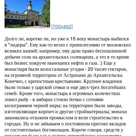
[700x462]
Долго ли, коротко ли, но уже к 15 веку монастырь выбился
в "лидеры". Ему как-то везло с привилегиями от московских
великих князей: например, ему дали право беспошлинной
добычи соли на архангельских солеварнях, а это в то время
был бизнес покруче нынешних нефти и газа. :) Еще у
монастыря были колоссальные угодья - 20 тысяч гектаров,
на огромной территории от Астрахани до Архангельска.
Конечно, с крепостным крестьянами. Крупнее владения
были только у царской семьи и еще двух-трех богатейших
семей. Кроме того, монастырь в огромных количествах
ловил рыбу - в амбарах стояли бочки с сотнями
килограммов черной икры; на территории были заводы,
изготовляющие кирпич и другие стройматериалы; монахи
занимались отхожим промыслом и вели строительство в
городах. Ну и не забываем о постоянном притоке вкладов
от состоятельных богомольцев. Короче говоря, средств у
монастыря было как у целого европейского государства.