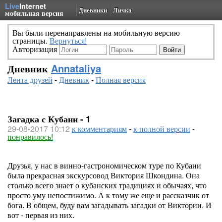
Live
Internet
Дневники
Личка
мобильная версия
Вы были перенаправлены на мобильную версию
страницы.
Вернуться!
Авторизация
Дневник
Annataliya
Лента друзей
-
Дневник
-
Полная версия
Загадка с Кубани - 1
29-08-2017 10:12
к комментариям
-
к полной версии
-
понравилось!
Друзья, у нас в винно-гастрономическом туре по Кубани
была прекрасная экскурсовод Виктория Шкондина. Она
столько всего знает о кубанских традициях и обычаях, что
просто уму непостижимо. А к тому же еще и рассказчик от
бога. В общем, буду вам загадывать загадки от Виктории. И
вот - первая из них.