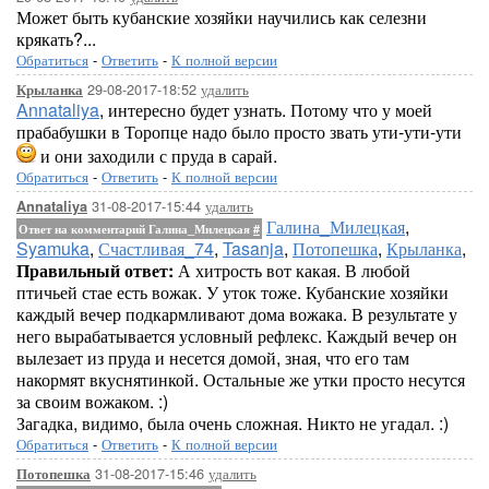
Может быть кубанские хозяйки научились как селезни
крякать?...
Обратиться
-
Ответить
-
К полной версии
29-08-2017-18:52
удалить
Крыланка
Annataliya
, интересно будет узнать. Потому что у моей
прабабушки в Торопце надо было просто звать ути-ути-ути
и они заходили с пруда в сарай.
Обратиться
-
Ответить
-
К полной версии
31-08-2017-15:44
удалить
Annataliya
Галина_Милецкая
,
Ответ на комментарий Галина_Милецкая
#
Syamuka
,
Счастливая_74
,
Tasanja
,
Потопешка
,
Крыланка
,
Правильный ответ:
А хитрость вот какая. В любой
птичьей стае есть вожак. У уток тоже. Кубанские хозяйки
каждый вечер подкармливают дома вожака. В результате у
него вырабатывается условный рефлекс. Каждый вечер он
вылезает из пруда и несется домой, зная, что его там
накормят вкуснятинкой. Остальные же утки просто несутся
за своим вожаком. :)
Загадка, видимо, была очень сложная. Никто не угадал. :)
Обратиться
-
Ответить
-
К полной версии
31-08-2017-15:46
удалить
Потопешка