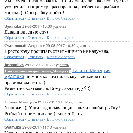
Хм .. смею предположить , что их ожидало какое то вкусное
угощение - например , распаренная дробленка с рыбьим
жиром ))) Они рыбку любят !
Обратиться
-
Ответить
-
К полной версии
29-08-2017-10:30
удалить
Syamuka
Давали вкусную еду)
Обратиться
-
Ответить
-
К полной версии
29-08-2017-10:30
удалить
Счастливый_Астролог
Просто хочу прочитать ответ - ничего не надумала.
Обратиться
-
Ответить
-
К полной версии
29-08-2017-10:32
удалить
Annataliya
Галина_Милецкая
,
Ответ на комментарий Галина_Милецкая
#
Syamuka
, немножко вам подскажу, так как вы на
правильном пути. :)
Развейте свою мысль. Кому давали еду? :)
Обратиться
-
Ответить
-
К полной версии
29-08-2017-11:02
удалить
Галина_Милецкая
Уток же ! )) Утки водоплавающие , значит любят рыбку !
Рыбкой и приманивали )) может быть ...
Обратиться
-
Ответить
-
К полной версии
29-08-2017-11:10
удалить
Syamuka
Уточню: уточкам давали вкусный ужин, вот они и