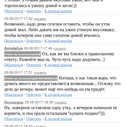
торопились к ужину домой в загон:))
Обратиться
-
Ответить
-
К полной версии
29-08-2017-17:42
удалить
Возможно, надо дома селезня оставить, чтобы он уток
домой звал. Либо давать им на ужин утиную вкусняшку,
чтобы вечером они сами галопом домой мчались.
Обратиться
-
Ответить
-
К полной версии
29-08-2017-17:46
удалить
Annataliya
Ох, как же вы близки к правильному
Ответ на комментарий
#
ответу. Развейте мысль. Чуть-чуть надо додумать. :)
Обратиться
-
Ответить
-
К полной версии
29-08-2017-17:51
удалить
Наташа, у нас такая жара, что
Ответ на комментарий Annataliya
#
думать много не предоставляется возможным... Отложу это
дело до вечера, может ещё что-нибудь на ум придёт.
Обратиться
-
Ответить
-
К полной версии
29-08-2017-18:28
удалить
Потопешка
Ну, наверное оставляли одну утку, а вечером начинали ее
кормить, и она орала остальным "кушать подано"))).
Обратиться
-
Ответить
-
К полной версии
29-08-2017-18:40
удалить