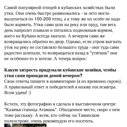
Самой популярной птицей в кубанских хозяйствах были
утки. Они очень быстро размножались - за лето могло
вылупиться по 100-200 птиц, а к тому же их особо не надо
было кормить. Утки сами шли на реку или пруд, там весь
день напролет плавали и питались подножным кормом,
коего на Кубани всегда хватало. А вечером сами же
возвращались обратно во двор. Однако, если утром выгнать
уток на реку не составляло большого труда - они туда сами
радостно шлепали, то возвращаться назад в "утятник" они
не особенно-то и хотели. А теперь вопрос:
Какую хитрость придумали кубанские хозяйки, чтобы
утки сами приходили домой вечером?
Свои ответы пишите в комментарии (я их временно скрою).
А правильный ответ и победителей я назову послезавтра.
Всем удачи! :)
Кстати, эту фотографию я сделала в выставочном центре
"Казачья станица Атамань". Обалденное место, скоро о нем
тоже расскажу. А всем, кто сейчас на Таманском
полуострове, очень рекомендую его посетить.