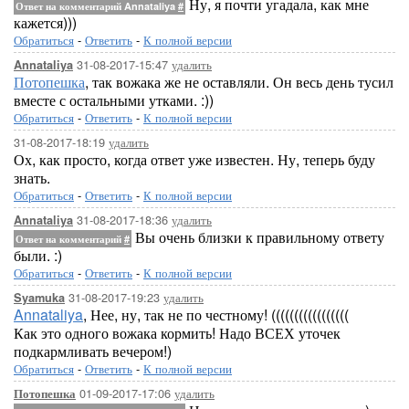
Ну, я почти угадала, как мне
Ответ на комментарий Annataliya
#
кажется)))
Обратиться
-
Ответить
-
К полной версии
31-08-2017-15:47
удалить
Annataliya
Потопешка
, так вожака же не оставляли. Он весь день тусил
вместе с остальными утками. :))
Обратиться
-
Ответить
-
К полной версии
31-08-2017-18:19
удалить
Ох, как просто, когда ответ уже известен. Ну, теперь буду
знать.
Обратиться
-
Ответить
-
К полной версии
31-08-2017-18:36
удалить
Annataliya
Вы очень близки к правильному ответу
Ответ на комментарий
#
были. :)
Обратиться
-
Ответить
-
К полной версии
31-08-2017-19:23
удалить
Syamuka
Annataliya
, Нее, ну, так не по честному! (((((((((((((((((
Как это одного вожака кормить! Надо ВСЕХ уточек
подкармливать вечером!)
Обратиться
-
Ответить
-
К полной версии
01-09-2017-17:06
удалить
Потопешка