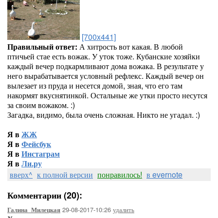
[700x441]
Правильный ответ:
А хитрость вот какая. В любой
птичьей стае есть вожак. У уток тоже. Кубанские хозяйки
каждый вечер подкармливают дома вожака. В результате у
него вырабатывается условный рефлекс. Каждый вечер он
вылезает из пруда и несется домой, зная, что его там
накормят вкуснятинкой. Остальные же утки просто несутся
за своим вожаком. :)
Загадка, видимо, была очень сложная. Никто не угадал. :)
Я в
ЖЖ
Я в
Фейсбук
Я в
Инстаграм
Я в
Ли.ру
вверх^
к полной версии
понравилось!
в evernote
Комментарии (20):
29-08-2017-10:26
удалить
Галина_Милецкая