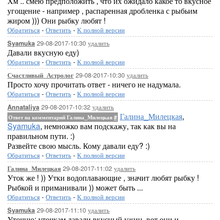
Хм .. смею предположить , что их ожидало какое то вкусное
угощение - например , распаренная дробленка с рыбьим
жиром ))) Они рыбку любят !
Обратиться
-
Ответить
-
К полной версии
29-08-2017-10:30
удалить
Syamuka
Давали вкусную еду)
Обратиться
-
Ответить
-
К полной версии
29-08-2017-10:30
удалить
Счастливый_Астролог
Просто хочу прочитать ответ - ничего не надумала.
Обратиться
-
Ответить
-
К полной версии
29-08-2017-10:32
удалить
Annataliya
Галина_Милецкая
,
Ответ на комментарий Галина_Милецкая
#
Syamuka
, немножко вам подскажу, так как вы на
правильном пути. :)
Развейте свою мысль. Кому давали еду? :)
Обратиться
-
Ответить
-
К полной версии
29-08-2017-11:02
удалить
Галина_Милецкая
Уток же ! )) Утки водоплавающие , значит любят рыбку !
Рыбкой и приманивали )) может быть ...
Обратиться
-
Ответить
-
К полной версии
29-08-2017-11:10
удалить
Syamuka
Уточню: уточкам давали вкусный ужин, вот они и