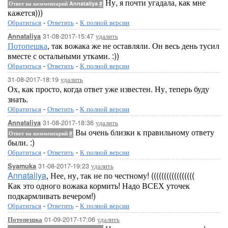
Ну, я почти угадала, как мне
Ответ на комментарий Annataliya
#
кажется)))
Обратиться
-
Ответить
-
К полной версии
31-08-2017-15:47
удалить
Annataliya
Потопешка
, так вожака же не оставляли. Он весь день тусил
вместе с остальными утками. :))
Обратиться
-
Ответить
-
К полной версии
31-08-2017-18:19
удалить
Ох, как просто, когда ответ уже известен. Ну, теперь буду
знать.
Обратиться
-
Ответить
-
К полной версии
31-08-2017-18:36
удалить
Annataliya
Вы очень близки к правильному ответу
Ответ на комментарий
#
были. :)
Обратиться
-
Ответить
-
К полной версии
31-08-2017-19:23
удалить
Syamuka
Annataliya
, Нее, ну, так не по честному! (((((((((((((((((
Как это одного вожака кормить! Надо ВСЕХ уточек
подкармливать вечером!)
Обратиться
-
Ответить
-
К полной версии
01-09-2017-17:06
удалить
Потопешка