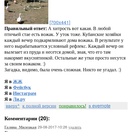
[700x441]
Правильный ответ:
А хитрость вот какая. В любой
птичьей стае есть вожак. У уток тоже. Кубанские хозяйки
каждый вечер подкармливают дома вожака. В результате у
него вырабатывается условный рефлекс. Каждый вечер он
вылезает из пруда и несется домой, зная, что его там
накормят вкуснятинкой. Остальные же утки просто несутся
за своим вожаком. :)
Загадка, видимо, была очень сложная. Никто не угадал. :)
Я в
ЖЖ
Я в
Фейсбук
Я в
Инстаграм
Я в
Ли.ру
вверх^
к полной версии
понравилось!
в evernote
Комментарии (20):
29-08-2017-10:26
удалить
Галина_Милецкая