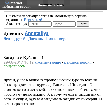
Live
Internet
Дневники
Личка
мобильная версия
Вы были перенаправлены на мобильную версию
страницы.
Вернуться!
Авторизация
Дневник
Annataliya
Лента друзей
-
Дневник
-
Полная версия
Загадка с Кубани - 1
29-08-2017 10:12
к комментариям
-
к полной версии
-
понравилось!
Друзья, у нас в винно-гастрономическом туре по Кубани
была прекрасная экскурсовод Виктория Шкондина. Она
столько всего знает о кубанских традициях и обычаях, что
просто уму непостижимо. А к тому же еще и рассказчик от
бога. В общем, буду вам загадывать загадки от Виктории. И
вот - первая из них.