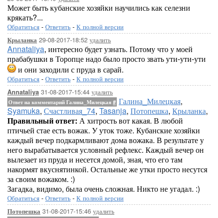
Может быть кубанские хозяйки научились как селезни
крякать?...
Обратиться
-
Ответить
-
К полной версии
29-08-2017-18:52
удалить
Крыланка
Annataliya
, интересно будет узнать. Потому что у моей
прабабушки в Торопце надо было просто звать ути-ути-ути
и они заходили с пруда в сарай.
Обратиться
-
Ответить
-
К полной версии
31-08-2017-15:44
удалить
Annataliya
Галина_Милецкая
,
Ответ на комментарий Галина_Милецкая
#
Syamuka
,
Счастливая_74
,
Tasanja
,
Потопешка
,
Крыланка
,
Правильный ответ:
А хитрость вот какая. В любой
птичьей стае есть вожак. У уток тоже. Кубанские хозяйки
каждый вечер подкармливают дома вожака. В результате у
него вырабатывается условный рефлекс. Каждый вечер он
вылезает из пруда и несется домой, зная, что его там
накормят вкуснятинкой. Остальные же утки просто несутся
за своим вожаком. :)
Загадка, видимо, была очень сложная. Никто не угадал. :)
Обратиться
-
Ответить
-
К полной версии
31-08-2017-15:46
удалить
Потопешка