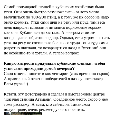
Самой популярной птицей в кубанских хозяйствах были
утки. Они очень быстро размножались - за лето могло
вылупиться по 100-200 птиц, а к тому же их особо не надо
было кормить. Утки сами шли на реку или пруд, там весь
день напролет плавали и питались подножным кормом,
коего на Кубани всегда хватало. А вечером сами же
возвращались обратно во двор. Однако, если утром выгнать
уток на реку не составляло большого труда - они туда сами
радостно шлепали, то возвращаться назад в "утятник" они
не особенно-то и хотели. А теперь вопрос:
Какую хитрость придумали кубанские хозяйки, чтобы
утки сами приходили домой вечером?
Свои ответы пишите в комментарии (я их временно скрою).
А правильный ответ и победителей я назову послезавтра.
Всем удачи! :)
Кстати, эту фотографию я сделала в выставочном центре
"Казачья станица Атамань". Обалденное место, скоро о нем
тоже расскажу. А всем, кто сейчас на Таманском
полуострове, очень рекомендую его посетить.