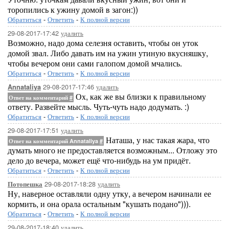
торопились к ужину домой в загон:))
Обратиться
-
Ответить
-
К полной версии
29-08-2017-17:42
удалить
Возможно, надо дома селезня оставить, чтобы он уток
домой звал. Либо давать им на ужин утиную вкусняшку,
чтобы вечером они сами галопом домой мчались.
Обратиться
-
Ответить
-
К полной версии
29-08-2017-17:46
удалить
Annataliya
Ох, как же вы близки к правильному
Ответ на комментарий
#
ответу. Развейте мысль. Чуть-чуть надо додумать. :)
Обратиться
-
Ответить
-
К полной версии
29-08-2017-17:51
удалить
Наташа, у нас такая жара, что
Ответ на комментарий Annataliya
#
думать много не предоставляется возможным... Отложу это
дело до вечера, может ещё что-нибудь на ум придёт.
Обратиться
-
Ответить
-
К полной версии
29-08-2017-18:28
удалить
Потопешка
Ну, наверное оставляли одну утку, а вечером начинали ее
кормить, и она орала остальным "кушать подано"))).
Обратиться
-
Ответить
-
К полной версии
29-08-2017-18:40
удалить