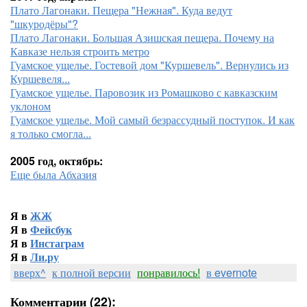
Плато Лагонаки. Пещера "Нежная". Куда ведут
"шкуродёры"?
Плато Лагонаки. Большая Азишская пещера. Почему на
Кавказе нельзя строить метро
Гуамское ущелье. Гостевой дом "Куршевель". Вернулись из
Куршевеля...
Гуамское ущелье. Паровозик из Ромашково с кавказским
уклоном
Гуамское ущелье. Мой самый безрассудный поступок. И как
я только смогла...
2005 год, октябрь:
Еще была Абхазия
Я в
ЖЖ
Я в
Фейсбук
Я в
Инстаграм
Я в
Ли.ру
вверх^
к полной версии
понравилось!
в evernote
Комментарии (22):