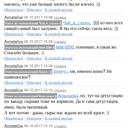
наелись, что уже больше ничего бы не влезло. :))
Обратиться
-
Ответить
-
К полной версии
06-10-2017-15:08
удалить
Annataliya
Чай_в_глазах
, :)))) из них всех
Ответ на комментарий Чай_в_глазах
#
самый-самый был халумис. Я бы его сейчас съела весь. :))
Обратиться
-
Ответить
-
К полной версии
06-10-2017-15:08
удалить
Annataliya
tata-l200
, понимаю, я такая же.
Ответ на комментарий tata-l200
#
Спасибо большое. :)
Обратиться
-
Ответить
-
К полной версии
06-10-2017-15:09
удалить
Annataliya
Цереус
, хм, именно вино? Не
Ответ на комментарий Цереус
#
шампанское?
Обратиться
-
Ответить
-
К полной версии
06-10-2017-15:10
удалить
Annataliya
Крыланка
, ну, тут на дегустации
Ответ на комментарий Крыланка
#
по заводу сырами тоже не кормили. Да и сама дегустация,
имхо, была маленькая.
А вот потом - даааа, сыры нас ждали во всей красе. :)
Обратиться
-
Ответить
-
К полной версии
06-10-2017-15:10
удалить
Annataliya