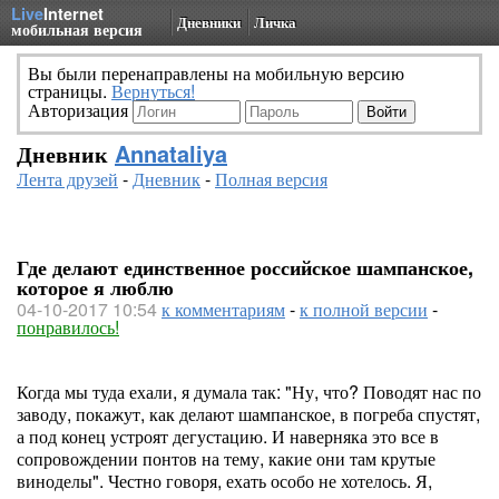
Live
Internet
Дневники
Личка
мобильная версия
Вы были перенаправлены на мобильную версию
страницы.
Вернуться!
Авторизация
Дневник
Annataliya
Лента друзей
-
Дневник
-
Полная версия
Где делают единственное российское шампанское,
которое я люблю
04-10-2017 10:54
к комментариям
-
к полной версии
-
понравилось!
Когда мы туда ехали, я думала так: "Ну, что? Поводят нас по
заводу, покажут, как делают шампанское, в погреба спустят,
а под конец устроят дегустацию. И наверняка это все в
сопровождении понтов на тему, какие они там крутые
виноделы". Честно говоря, ехать особо не хотелось. Я,