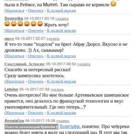
были в Реймсе, на Mumm. Там сырами не кормили
Обратиться
-
Ответить
-
К полной версии
04-10-2017-20:18
удалить
Domro4ka
Жрать хочу!
Обратиться
-
Ответить
-
К полной версии
04-10-2017-22:07
удалить
ниссе
Я что-то тоже "подсела" на брют Абрау Дюрсо. Вкусно и не
дрожжево. :)) Ах, сыыыыыр!
Обратиться
-
Ответить
-
К полной версии
05-10-2017-06:54
удалить
Счастливый_Астролог
Спасибо за интересный рассказ!
Сразу шампусика захотелось.
Обратиться
-
Ответить
-
К полной версии
05-10-2017-07:58
удалить
Letolen
Очень интересно! Но мне больше Артемьевское шампанское
нравится, оно делалось по француской технологии и вкус
умопомрачительный. Где оно теперь...?
Обратиться
-
Ответить
-
К полной версии
06-10-2017-15:08
удалить
Annataliya
Syamuka
, понятно. Про чебуреки
Ответ на комментарий Syamuka
#
можно будет иметь в виду на следующий раз. В этот мы так