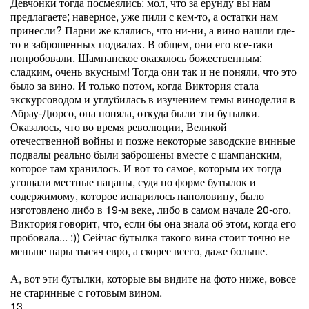
Девчонки тогда посмеялись: мол, что за ерунду вы нам
предлагаете; наверное, уже пили с кем-то, а остатки нам
принесли? Парни же клялись, что ни-ни, а вино нашли где-
то в заброшенных подвалах. В общем, они его все-таки
попробовали. Шампанское оказалось божественным:
сладким, очень вкусным! Тогда они так и не поняли, что это
было за вино. И только потом, когда Виктория стала
экскурсоводом и углубилась в изучением темы виноделия в
Абрау-Дюрсо, она поняла, откуда были эти бутылки.
Оказалось, что во время революции, Великой
отечественной войны и позже некоторые заводские винные
подвалы реально были заброшены вместе с шампанским,
которое там хранилось. И вот то самое, которым их тогда
угощали местные пацаны, судя по форме бутылок и
содержимому, которое испарилось наполовину, было
изготовлено либо в 19-м веке, либо в самом начале 20-ого.
Виктория говорит, что, если бы она знала об этом, когда его
пробовала... :)) Сейчас бутылка такого вина стоит точно не
меньше пары тысяч евро, а скорее всего, даже больше.
А, вот эти бутылки, которые вы видите на фото ниже, вовсе
не старинные с готовым вином.
13.