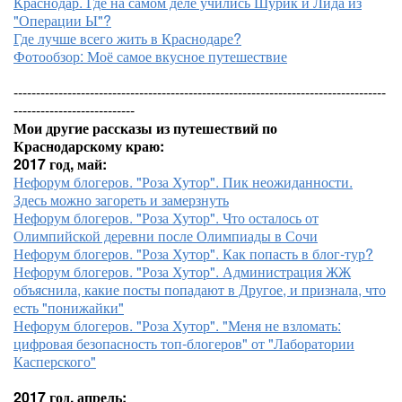
Краснодар. Где на самом деле учились Шурик и Лида из
"Операции Ы"?
Где лучше всего жить в Краснодаре?
Фотообзор: Моё самое вкусное путешествие
-----------------------------------------------------------------------------------
---------------------------
Мои другие рассказы из путешествий по
Краснодарскому краю:
2017 год, май:
Нефорум блогеров. "Роза Хутор". Пик неожиданности.
Здесь можно загореть и замерзнуть
Нефорум блогеров. "Роза Хутор". Что осталось от
Олимпийской деревни после Олимпиады в Сочи
Нефорум блогеров. "Роза Хутор". Как попасть в блог-тур?
Нефорум блогеров. "Роза Хутор". Администрация ЖЖ
объяснила, какие посты попадают в Другое, и признала, что
есть "понижайки"
Нефорум блогеров. "Роза Хутор". "Меня не взломать:
цифровая безопасность топ-блогеров" от "Лаборатории
Касперского"
2017 год, апрель: