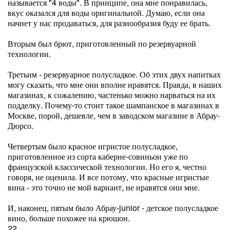
называется "4 воды". В принципе, она мне понравилась,
вкус оказался для воды оригинальной. Думаю, если она
начнет у нас продаваться, для разнообразия буду ее брать.
Вторым был брют, приготовленный по резервуарной
технологии.
Третьим - резервуарное полусладкое. Об этих двух напитках
могу сказать, что мне они вполне нравятся. Правда, в наших
магазинах, к сожалению, частенько можно нарваться на их
подделку. Почему-то стоит такое шампанское в магазинах в
Москве, порой, дешевле, чем в заводском магазине в Абрау-
Дюрсо.
Четвертым было красное игристое полусладкое,
приготовленное из сорта каберне-совиньон уже по
французской классической технологии. Но его я, честно
говоря, не оценила. И все потому, что красные игристые
вина - это точно не мой вариант, не нравятся они мне.
И, наконец, пятым было Абрау-junior - детское полусладкое
вино, больше похожее на крюшон.
22.