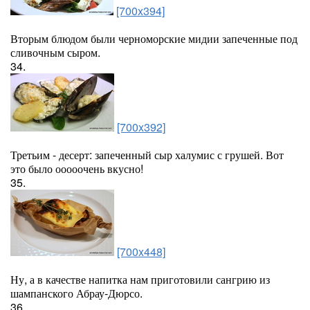
[700x394]
Вторым блюдом были черноморские мидии запеченные под
сливочным сыром.
34.
[700x392]
Третьим - десерт: запеченный сыр халумис с грушей. Вот
это было ооооочень вкусно!
35.
[700x448]
Ну, а в качестве напитка нам приготовили сангрию из
шампанского Абрау-Дюрсо.
36.