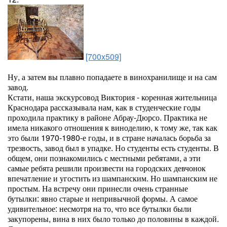
[700x509]
Ну, а затем вы плавно попадаете в винохранилище и на сам
завод.
Кстати, наша экскурсовод Виктория - коренная жительница
Краснодара рассказывала нам, как в студенческие годы
проходила практику в районе Абрау-Дюрсо. Практика не
имела никакого отношения к виноделию, к тому же, так как
это были 1970-1980-е годы, и в стране началась борьба за
трезвость, завод был в упадке. Но студенты есть студенты. В
общем, они познакомились с местными ребятами, а эти
самые ребята решили произвести на городских девчонок
впечатление и угостить из шампанским. Но шампанским не
простым. На встречу они принесли очень странные
бутылки: явно старые и непривычной формы. А самое
удивительное: несмотря на то, что все бутылки были
закупорены, вина в них было только до половины в каждой.