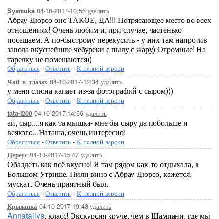
04-10-2017-10:56
удалить
Syamuka
Абрау-Дюрсо оно ТАКОЕ, ДА!!! Потрясающее место во всех
отношениях! Очень любим и, при случае, частенько
посещаем. А по-быстрому перекусить - у них там напротив
завода вкуснейшие чебуреки с пылу с жару) Огромные! На
тарелку не помещаются))
Обратиться
-
Ответить
-
К полной версии
04-10-2017-12:34
удалить
Чай_в_глазах
у меня слюна капает из-за фотографий с сыром)))
Обратиться
-
Ответить
-
К полной версии
04-10-2017-14:56
удалить
tata-l200
ай, сыр....я как та мышка- мне бы сыру да побольше и
всякого...Наташа, очень интересно!
Обратиться
-
Ответить
-
К полной версии
04-10-2017-15:47
удалить
Цереус
Обалдеть как всё вкусно! Я там рядом как-то отдыхала, в
Большом Утрише. Пили вино с Абрау-Дюрсо, кажется,
мускат. Очень приятный был.
Обратиться
-
Ответить
-
К полной версии
04-10-2017-19:43
удалить
Крыланка
Annataliya
, класс! Экскурсия круче, чем в Шампани, где мы