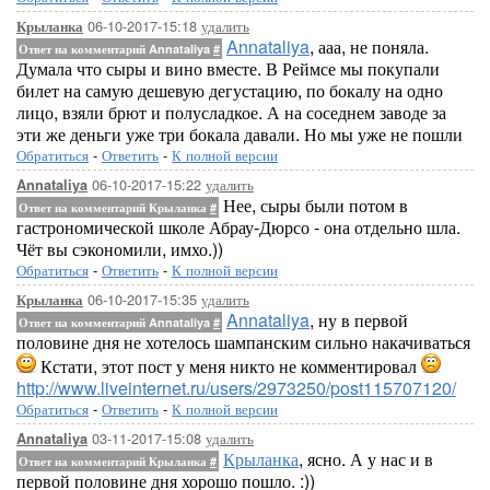
06-10-2017-15:18
удалить
Крыланка
Annataliya
, ааа, не поняла.
Ответ на комментарий Annataliya
#
Думала что сыры и вино вместе. В Реймсе мы покупали
билет на самую дешевую дегустацию, по бокалу на одно
лицо, взяли брют и полусладкое. А на соседнем заводе за
эти же деньги уже три бокала давали. Но мы уже не пошли
Обратиться
-
Ответить
-
К полной версии
06-10-2017-15:22
удалить
Annataliya
Нее, сыры были потом в
Ответ на комментарий Крыланка
#
гастрономической школе Абрау-Дюрсо - она отдельно шла.
Чёт вы сэкономили, имхо.))
Обратиться
-
Ответить
-
К полной версии
06-10-2017-15:35
удалить
Крыланка
Annataliya
, ну в первой
Ответ на комментарий Annataliya
#
половине дня не хотелось шампанским сильно накачиваться
Кстати, этот пост у меня никто не комментировал
http://www.liveinternet.ru/users/2973250/post115707120/
Обратиться
-
Ответить
-
К полной версии
03-11-2017-15:08
удалить
Annataliya
Крыланка
, ясно. А у нас и в
Ответ на комментарий Крыланка
#
первой половине дня хорошо пошло. :))