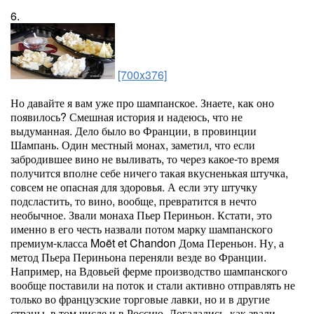
6.
[700x376]
Но давайте я вам уже про шампанское. Знаете, как оно
появилось? Смешная история и надеюсь, что не
выдуманная. Дело было во Франции, в провинции
Шампань. Один местный монах, заметил, что если
забродившее вино не выливать, то через какое-то время
получится вполне себе ничего такая вкусненькая штучка,
совсем не опасная для здоровья. А если эту штучку
подсластить, то вино, вообще, превратится в нечто
необычное. Звали монаха Пьер Периньон. Кстати, это
именно в его честь назвали потом марку шампанского
премиум-класса Moët et Chandon Дома Переньон. Ну, а
метод Пьера Периньона переняли везде во Франции.
Например, на Вдовьей ферме производство шампанского
вообще поставили на поток и стали активно отправлять не
только во французские торговые лавки, но и в другие
страны, в том числе и в Россию. Догадались, как звали