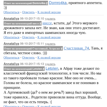
Domro4ka
, приятного аппетита.
Ответ на комментарий Domro4ka
#
:))
Обратиться
-
Ответить
-
К полной версии
06-10-2017-15:10
удалить
Annataliya
ниссе
, кстати, да! Этого мерзкого
Ответ на комментарий ниссе
#
дрожжевого запаха нет. Не знаю, как они этого достигают.
Я его даже в импортных шампанских иногда чую.
Обратиться
-
Ответить
-
К полной версии
06-10-2017-15:11
удалить
Annataliya
Счастливая_74
, Тань, я
Ответ на комментарий Счастливый_Астролог
#
сбегала, честное слово. :)))
Обратиться
-
Ответить
-
К полной версии
06-10-2017-15:13
удалить
Annataliya
Letolen
, в Абрау тоже делают по
Ответ на комментарий Letolen
#
классической французской технологии, в том числе. Но мы
из такого пробовали только красное. Мне оно не очень...
Голова не болела, но красное шампанское я не понимаю в
принципе.
А Артемовский (да? о нем же речь?) завод был хороший,
тоже нравился... Родители привозили вина оттуда. Вообще,
не факт, что он есть теперь. :(
Обратиться
-
Ответить
-
К полной версии