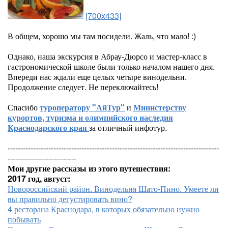
[700x433]
В общем, хорошо мы там посидели. Жаль, что мало! :)
Однако, наша экскурсия в Абрау-Дюрсо и мастер-класс в
гастрономической школе были только началом нашего дня.
Впереди нас ждали еще целых четыре винодельни.
Продолжение следует. Не переключайтесь!
Спасибо
туроператору "АйТур"
и
Министерству
курортов, туризма и олимпийского наследия
Краснодарского края
за отличный инфотур.
-----------------------------------------------------------------------------------
---------------------------
Мои другие рассказы из этого путешествия:
2017 год, август:
Новороссийский район. Винодельня Шато-Пино. Умеете ли
вы правильно дегустировать вино?
4 ресторана Краснодара, в которых обязательно нужно
побывать