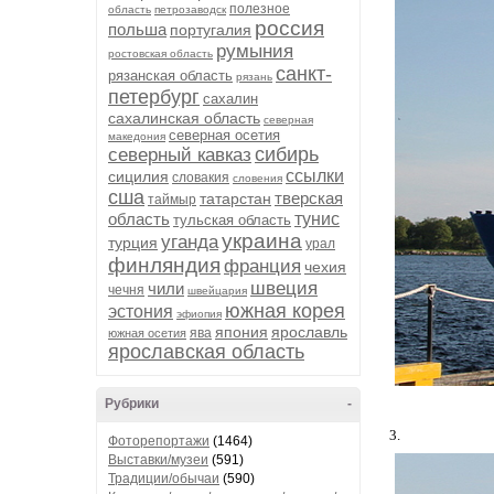
полезное
область
петрозаводск
россия
польша
португалия
румыния
ростовская область
санкт-
рязанская область
рязань
петербург
сахалин
сахалинская область
северная
северная осетия
македония
сибирь
северный кавказ
ссылки
сицилия
словакия
словения
сша
тверская
татарстан
таймыр
область
тунис
тульская область
украина
уганда
турция
урал
финляндия
франция
чехия
швеция
чили
чечня
швейцария
южная корея
эстония
эфиопия
япония
ярославль
ява
южная осетия
ярославская область
Рубрики
-
3.
Фоторепортажи
(1464)
Выставки/музеи
(591)
Традиции/обычаи
(590)