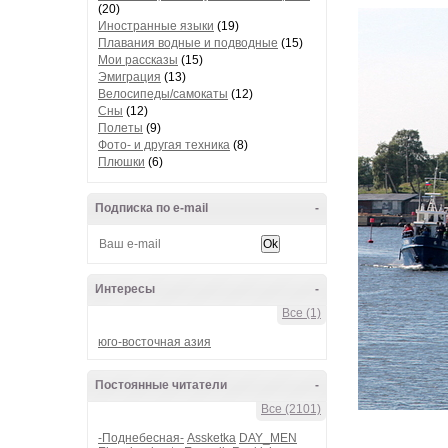
(20)
Иностранные языки
(19)
Плавания водные и подводные
(15)
Мои рассказы
(15)
Эмиграция
(13)
Велосипеды/самокаты
(12)
Сны
(12)
Полеты
(9)
Фото- и другая техника
(8)
Плюшки
(6)
Подписка по e-mail
-
Интересы
-
Все (1)
юго-восточная азия
Постоянные читатели
-
Все (2101)
-Поднебесная-
Assketka
DAY_MEN