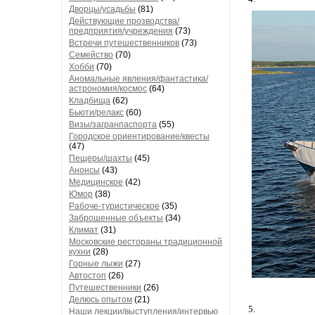
Дворцы/усадьбы
(81)
Действующие прозводства/
предприятия/учреждения
(73)
Встречи путешественников
(73)
Семейство
(70)
Хобби
(70)
Аномальные явления/фантастика/
астрономия/космос
(64)
Кладбища
(62)
Бьюти/релакс
(60)
Визы/загранпаспорта
(55)
Городское ориентирование/квесты
(47)
Пещеры/шахты
(45)
Анонсы
(43)
Медицинское
(42)
Юмор
(38)
Рабоче-туристическое
(35)
Заброшенные объекты
(34)
Климат
(31)
Московские рестораны традиционной
кухни
(28)
Горные лыжи
(27)
Автостоп
(26)
Путешественники
(26)
Делюсь опытом
(21)
5.
Наши лекции/выступления/интервью