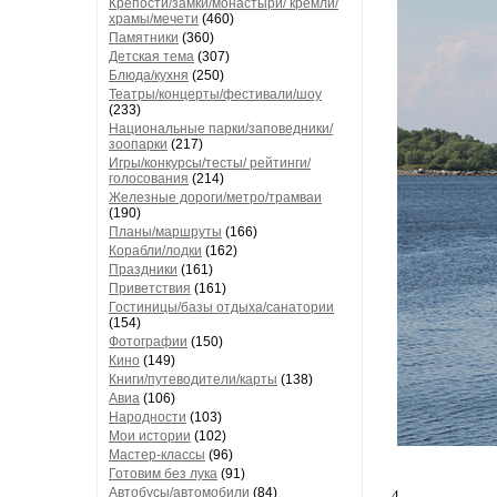
Крепости/замки/монастыри/ кремли/
храмы/мечети
(460)
Памятники
(360)
Детская тема
(307)
Блюда/кухня
(250)
Театры/концерты/фестивали/шоу
(233)
Национальные парки/заповедники/
зоопарки
(217)
Игры/конкурсы/тесты/ рейтинги/
голосования
(214)
Железные дороги/метро/трамваи
(190)
Планы/маршруты
(166)
Корабли/лодки
(162)
Праздники
(161)
Приветствия
(161)
Гостиницы/базы отдыха/санатории
(154)
Фотографии
(150)
Кино
(149)
Книги/путеводители/карты
(138)
Авиа
(106)
Народности
(103)
Мои истории
(102)
Мастер-классы
(96)
Готовим без лука
(91)
Автобусы/автомобили
(84)
4.