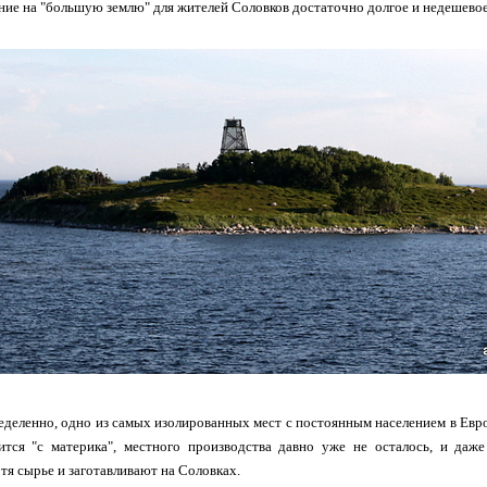
ие на "большую землю" для жителей Соловков достаточно долгое и недешевое за
ределенно, одно из самых изолированных мест с постоянным населением в Евро
зится "с материка", местного производства давно уже не осталось, и даж
отя сырье и заготавливают на Соловках.