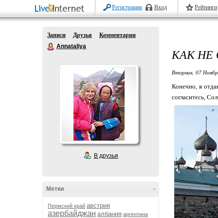
Регистрация
Вход
Рейтинги
Записи
Друзья
Комментарии
Annataliya
КАК НЕ
Вторник, 07 Ноябр
Конечно, я отда
согласитесь, Сол
В друзья
Метки
-
австрия
Пермский край
азербайджан
албания
аргентина