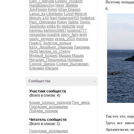
Elen_i_rebyata
Evgenij_Ruskich
Поэтому попадан
Handbalancing
Heler
JBekkie
6.
JulyFlower
Kelen
Khan-Dragon
Lapus_ka
Libertador
Lussit
Mela-ni
Melody-143
Nam
Natalya4455
Nattaliya
Pani_Ostrowska
Roksy
Taikhe
Yogini-
Sashenka
erlika
fro
gedichte
gost
harimau
karlsonchik67
lozanna777
nepaprika
nnadink
starry_fairy
teyty
vasily_sergeev
vesna_2010
Аргона
Граф-С
Золотое_кольцо
Катя_Дизайнер_Иванова
Лаконика
ЛеДо
Мелом_по_стеклу
Мудрый_Бодрис
Мышка-Машка
Наталия_Прошунина
Норманн
Сергей_Щипин
София_Выговская-
Блехман
Юксаре
Сообщества
-
Участник сообществ
(Всего в списке: 4)
Кошки_разных_народов
Пни_мира
Городские_взломщики
Пойдем_поедим
Так что это, оп
Читатель сообществ
Здесь все заво
(Всего в списке: 1)
Архангельске, х
Городские_взломщики