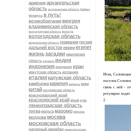
архангельская
армения
область
астраханская область
байкал
в путь!
беларусь
венгрия
великобритания
владимирская область
волгоградская область
вологда
вологодская область
германия
грузия
воронежская область
египет
дальний восток
евреи
жизнь
загадки
ивановская
индия
область
израиль
индонезия
иран
иордания
испания
иркутская область
Итак, Соловецки
италия
калужская область
поселок Соловец
карелия
камбоджа
кижи
карпаты
связь с ней - э
китай
костромская область
регулярно ходят 
краснодарский край
красноярский край
2.
крым
куба
ленинградская область
литва
марокко
мальта
мексика
москва
молдова
московская область
нагорный карабах
нижегородская