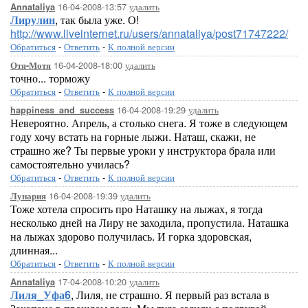
16-04-2008-13:57
удалить
Annataliya
Лирулин
, так была уже. О!
http://www.liveinternet.ru/users/annataliya/post71747222/
Обратиться
-
Ответить
-
К полной версии
16-04-2008-18:00
удалить
Отя-Мотя
точно... торможу
Обратиться
-
Ответить
-
К полной версии
16-04-2008-19:29
удалить
happiness_and_success
Невероятно. Апрель, а столько снега. Я тоже в следующем
году хочу встать на горные лыжи. Наташ, скажи, не
страшно же? Ты первые уроки у инструктора брала или
самостоятельно училась?
Обратиться
-
Ответить
-
К полной версии
16-04-2008-19:39
удалить
Лунария
Тоже хотела спросить про Наташку на лыжах, я тогда
несколько дней на Лиру не заходила, пропустила. Наташка
на лыжах здорово получилась. И горка здоровская,
длинная...
Обратиться
-
Ответить
-
К полной версии
17-04-2008-10:20
удалить
Annataliya
Лиля_Уфа6
, Лиля, не страшно. Я первый раз встала в