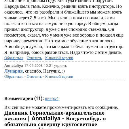
Закопане в прошлом году. Мы туда ездили с подругой.
Народа была тьма. Конечно, решили взять инструктора. Но
оказалось, что их разобрали и ближайшего мы можем взять
только через 2,5 часа. Мы взяли, а пока его ждали, сами
полезли кататься на самую низкую горку. В общем, когда
пришел инструктор, я уже с нее спокойно съезжала. Он
посмотрел, сказал, что у меня уже все хорошо и показал еще
парочку элементов. На этом мое обучение закончилось.
А вообще, я думаю, что мне даже сейчас нужен инструктор.
Я, например, боюсь разгоняться. Надо что-то с этим делать.
Обратиться
-
Ответить
-
К полной версии
17-04-2008-10:21
удалить
Annataliya
Лунария
, спасибо, Натулик. :)
Обратиться
-
Ответить
-
К полной версии
Комментарии (11):
вверх^
Вы сейчас не можете прокомментировать это сообщение.
Дневник Горнолыжно-архангельские
катания | Annataliya - Когда-нибудь я
обязательно совершу кругосветное