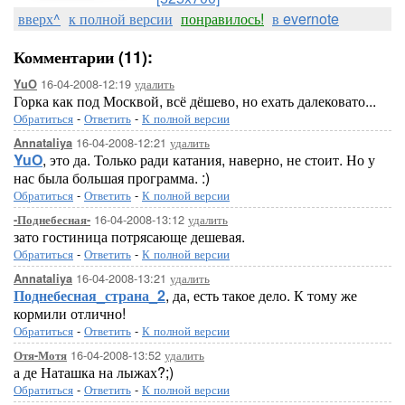
вверх^
к полной версии
понравилось!
в evernote
Комментарии (11):
16-04-2008-12:19
удалить
YuO
Горка как под Москвой, всё дёшево, но ехать далековато...
Обратиться
-
Ответить
-
К полной версии
16-04-2008-12:21
удалить
Annataliya
YuO
, это да. Только ради катания, наверно, не стоит. Но у
нас была большая программа. :)
Обратиться
-
Ответить
-
К полной версии
16-04-2008-13:12
удалить
-Поднебесная-
зато гостиница потрясающе дешевая.
Обратиться
-
Ответить
-
К полной версии
16-04-2008-13:21
удалить
Annataliya
Поднебесная_страна_2
, да, есть такое дело. К тому же
кормили отлично!
Обратиться
-
Ответить
-
К полной версии
16-04-2008-13:52
удалить
Отя-Мотя
а де Наташка на лыжах?;)
Обратиться
-
Ответить
-
К полной версии