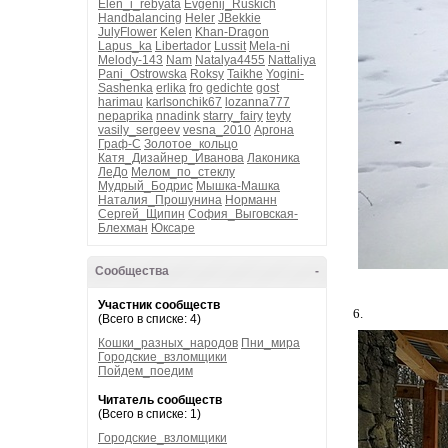
Elen_i_rebyata
Evgenij_Ruskich
Handbalancing
Heler
JBekkie
JulyFlower
Kelen
Khan-Dragon
Lapus_ka
Libertador
Lussit
Mela-ni
Melody-143
Nam
Natalya4455
Nattaliya
Pani_Ostrowska
Roksy
Taikhe
Yogini-
Sashenka
erlika
fro
gedichte
gost
harimau
karlsonchik67
lozanna777
nepaprika
nnadink
starry_fairy
teyty
vasily_sergeev
vesna_2010
Аргона
Граф-С
Золотое_кольцо
Катя_Дизайнер_Иванова
Лаконика
ЛеДо
Мелом_по_стеклу
Мудрый_Бодрис
Мышка-Машка
Наталия_Прошунина
Норманн
Сергей_Щипин
София_Выговская-
Блехман
Юксаре
Сообщества
-
Участник сообществ
6.
(Всего в списке: 4)
Кошки_разных_народов
Пни_мира
Городские_взломщики
Пойдем_поедим
Читатель сообществ
(Всего в списке: 1)
Городские_взломщики