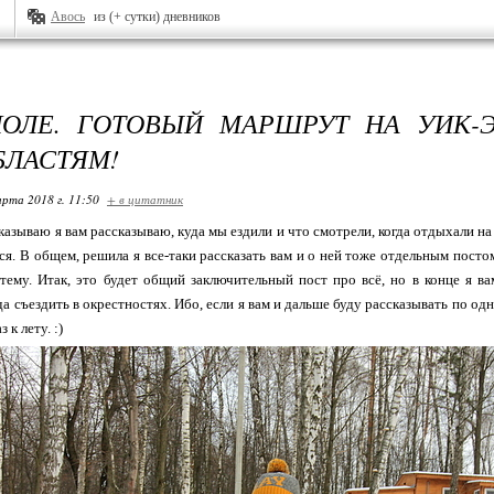
Авось
из (+ сутки) дневников
ОЛЕ. ГОТОВЫЙ МАРШРУТ НА УИК-
БЛАСТЯМ!
арта 2018 г. 11:50
+ в цитатник
сказываю я вам рассказываю, куда мы ездили и что смотрели, когда отдыхали н
ся. В общем, решила я все-таки рассказать вам и о ней тоже отдельным постом
ему. Итак, это будет общий заключительный пост про всё, но в конце я в
а съездить в окрестностях. Ибо, если я вам и дальше буду рассказывать по од
 к лету. :)