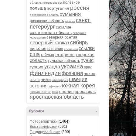
полезное
область
петрозаводск
россия
польша
португалия
румыния
ростовская область
санкт-
рязанская область
рязань
петербург
сахалин
сахалинская область
северная
северная осетия
македония
сибирь
северный кавказ
ссылки
сицилия
словакия
словения
сша
тверская
татарстан
таймыр
область
тунис
тульская область
украина
уганда
турция
урал
финляндия
франция
чехия
швеция
чили
чечня
швейцария
южная корея
эстония
эфиопия
япония
ярославль
ява
южная осетия
ярославская область
Рубрики
-
Фоторепортажи
(1464)
Выставки/музеи
(591)
Традиции/обычаи
(590)