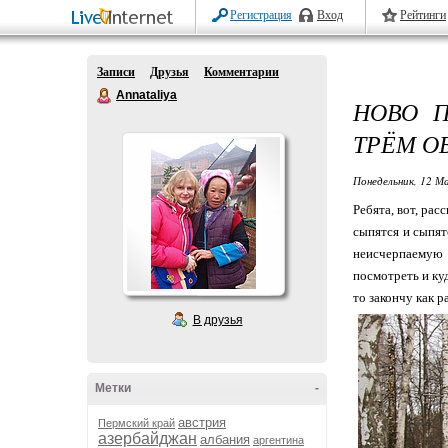
Регистрация
Вход
Рейтинги
Записи
Друзья
Комментарии
Annataliya
НОВО П
ТРЁМ О
Понедельник, 12 М
Ребята, вот, рас
сыпятся и сыпят
неисчерпаемую т
посмотреть и куд
то закончу как раз
В друзья
Метки
-
австрия
Пермский край
азербайджан
албания
аргентина