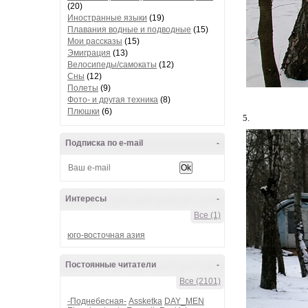
(20)
Иностранные языки
(19)
Плавания водные и подводные
(15)
Мои рассказы
(15)
Эмиграция
(13)
Велосипеды/самокаты
(12)
Сны
(12)
Полеты
(9)
Фото- и другая техника
(8)
Плюшки
(6)
5.
Подписка по e-mail
-
Интересы
-
Все (1)
юго-восточная азия
Постоянные читатели
-
Все (2101)
-Поднебесная-
Assketka
DAY_MEN