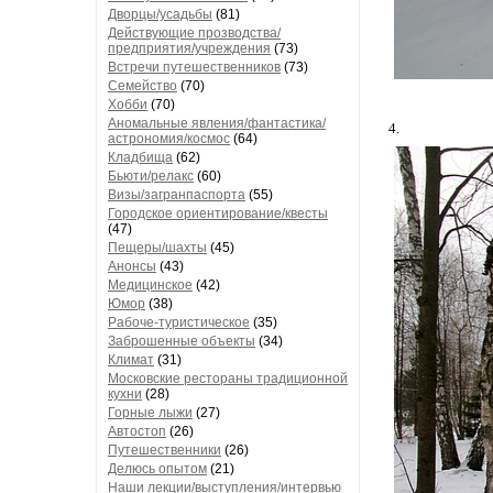
Дворцы/усадьбы
(81)
Действующие прозводства/
предприятия/учреждения
(73)
Встречи путешественников
(73)
Семейство
(70)
Хобби
(70)
Аномальные явления/фантастика/
4.
астрономия/космос
(64)
Кладбища
(62)
Бьюти/релакс
(60)
Визы/загранпаспорта
(55)
Городское ориентирование/квесты
(47)
Пещеры/шахты
(45)
Анонсы
(43)
Медицинское
(42)
Юмор
(38)
Рабоче-туристическое
(35)
Заброшенные объекты
(34)
Климат
(31)
Московские рестораны традиционной
кухни
(28)
Горные лыжи
(27)
Автостоп
(26)
Путешественники
(26)
Делюсь опытом
(21)
Наши лекции/выступления/интервью