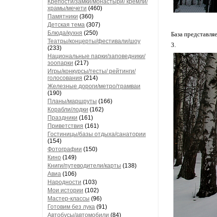
Крепости/замки/монастыри/ кремли/
храмы/мечети
(460)
Памятники
(360)
Детская тема
(307)
Блюда/кухня
(250)
База представляе
Театры/концерты/фестивали/шоу
3.
(233)
Национальные парки/заповедники/
зоопарки
(217)
Игры/конкурсы/тесты/ рейтинги/
голосования
(214)
Железные дороги/метро/трамваи
(190)
Планы/маршруты
(166)
Корабли/лодки
(162)
Праздники
(161)
Приветствия
(161)
Гостиницы/базы отдыха/санатории
(154)
Фотографии
(150)
Кино
(149)
Книги/путеводители/карты
(138)
Авиа
(106)
Народности
(103)
Мои истории
(102)
Мастер-классы
(96)
Готовим без лука
(91)
Автобусы/автомобили
(84)