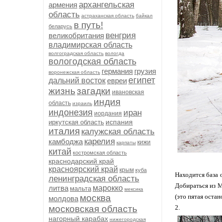
архангельская
армения
область
астраханская область
байкал
в путь!
беларусь
венгрия
великобритания
владимирская область
волгоградская область
вологда
вологодская область
германия
грузия
воронежская область
египет
дальний восток
евреи
жизнь
загадки
ивановская
индия
область
израиль
индонезия
иран
иордания
испания
иркутская область
италия
калужская область
карелия
камбоджа
кижи
карпаты
китай
костромская область
краснодарский край
красноярский край
крым
куба
Находится база 
ленинградская область
Добираться из М
литва
марокко
мальта
мексика
москва
(это пятая остан
молдова
московская область
2.
нагорный карабах
нижегородская