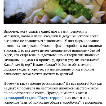
Впрочем, могу сказать одно: нам с вами, девочки и
мальчики, мамы и папы, бабушки и дедушки, скорее всего,
все равно не сравниться с японцами. У них формирование
школьных завтраков, обедов в офис и коробочек на пикники
в крови. Это всё даже имеет специальное название - бэнто!
А уж, как старательно, вдохновенно и творчески японские
женщины подходят к процессу, просто уму не постижимо!
Какой там бутер? Какие яблоки? В бэнто обязательно
должно входить горячее, а наименование блюд в одном
ланч-боксе легко может достигать десятка!
Почему я так уверенно рассказываю? Да все просто! Как раз
на днях я побывала на настоящем японском мастер-классе
по приготовлению бэнто. Проходил мастер-класс в
кулинарной студии "Вкусотеррия"
, назывался очень
говоряще "Бэнто: искусство обеда в коробочке", а проводила