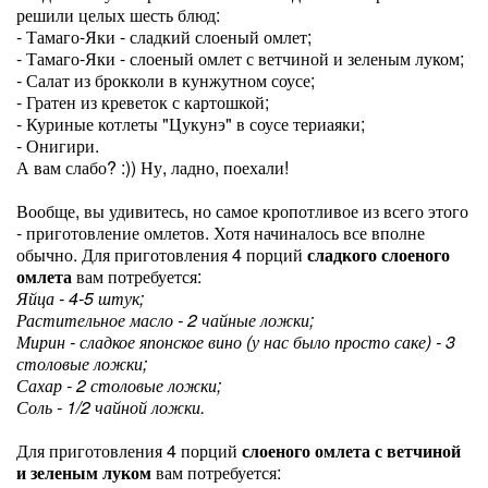
решили целых шесть блюд:
- Тамаго-Яки - сладкий слоеный омлет;
- Тамаго-Яки - слоеный омлет с ветчиной и зеленым луком;
- Салат из брокколи в кунжутном соусе;
- Гратен из креветок с картошкой;
- Куриные котлеты "Цукунэ" в соусе териаяки;
- Онигири.
А вам слабо? :)) Ну, ладно, поехали!
Вообще, вы удивитесь, но самое кропотливое из всего этого
- приготовление омлетов. Хотя начиналось все вполне
обычно. Для приготовления 4 порций
сладкого слоеного
омлета
вам потребуется:
Яйца - 4-5 штук;
Растительное масло - 2 чайные ложки;
Мирин - сладкое японское вино (у нас было просто саке) - 3
столовые ложки;
Сахар - 2 столовые ложки;
Соль - 1/2 чайной ложки.
Для приготовления 4 порций
слоеного омлета с ветчиной
и зеленым луком
вам потребуется: