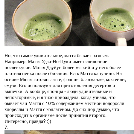
Но, что самое удивительное, маття бывает разным.
Например, Маття Удзи-Но-Цуки имеет сливочное
послевкусие. Маття Дзуйун более мягкий и у него более
плотная пенка после сбивания. Есть Маття капучино. На
основе Мяття готовят латте, фраппе, бланманже, коктейли,
смузи. Его используют для приготовления десертов и
выпечки. А вообще, японцы - люди удивительные и
неповторимые, и я тихо прибалдела, когда узнала, что
бывает чай Маття с 10% содержанием местной водоросли
хлореллы и Маття с коллагеном. До сих пор думаю, что
происходит в организме после принятия второго.
Интересно, правда? :))
7.