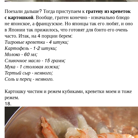
Поехали дальше? Тогда приступаем к
гратену из креветок
с картошкой
. Вообще, гратен конечно - изначально блюдо
не японское, а французское. Но японцы так его любят, и оно
в Японии так прижилось, что готовят для бэнто его очень
часто. Итак, на 4 порции берем:
Тигровые креветки - 4 штуки;
Картофель - 1-2 штуки;
Молоко - 60 мл;
Сливочное масло - 15 грамм;
Мука - 1 столовая ложка;
Тертый сыр - немного;
Соль и перец - немного.
Картошку чистим и режем кубиками, креветки моем и тоже
режем.
18.