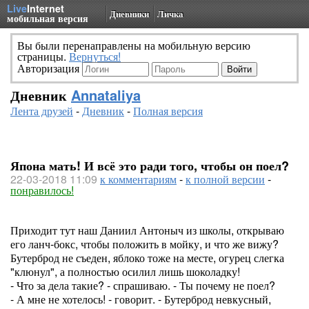
Live
Internet
Дневники
Личка
мобильная версия
Вы были перенаправлены на мобильную версию
страницы.
Вернуться!
Авторизация
Дневник
Annataliya
Лента друзей
-
Дневник
-
Полная версия
Япона мать! И всё это ради того, чтобы он поел?
22-03-2018 11:09
к комментариям
-
к полной версии
-
понравилось!
Приходит тут наш Даниил Антоныч из школы, открываю
его ланч-бокс, чтобы положить в мойку, и что же вижу?
Бутерброд не съеден, яблоко тоже на месте, огурец слегка
"клюнул", а полностью осилил лишь шоколадку!
- Что за дела такие? - спрашиваю. - Ты почему не поел?
- А мне не хотелось! - говорит. - Бутерброд невкусный,