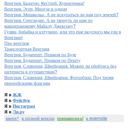
Венгрия. Балатон. Кестхей. Курортники!
Венгрия. Эгер. Многое в одном
Венгрия. Мишкольц. А не искупаться ли нам под землей?
Венгрия. Сентэндре. А не тяпнуть ли нам по
марципановому Майклу Джексону?
Гуляш, бобайка и кэтучино, или что еще вкусного мы ели в
Венгрии!
Про венгров
Транспортная Венгрия
Венгрия. Будапешт. Пешком по Буде
Венгрия. Будапешт. Пешком по Пешту
Венгрия, Словения, Швейцария. Можно ли обойтись без
интернета в путешествии?
Венгрия, Словения, Швейцария. Фотообзор: Под тремя
европейскими флагами
Я в
ЖЖ
Я в
Фейсбук
Я в
Инстаграм
Я в
Ли.ру
вверх^
к полной версии
понравилось!
в evernote