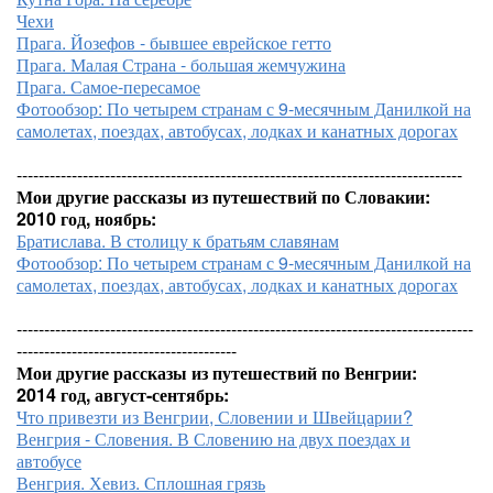
Чехи
Прага. Йозефов - бывшее еврейское гетто
Прага. Малая Страна - большая жемчужина
Прага. Самое-пересамое
Фотообзор: По четырем странам с 9-месячным Данилкой на
самолетах, поездах, автобусах, лодках и канатных дорогах
---------------------------------------------------------------------------------
Мои другие рассказы из путешествий по Словакии:
2010 год, ноябрь:
Братислава. В столицу к братьям славянам
Фотообзор: По четырем странам с 9-месячным Данилкой на
самолетах, поездах, автобусах, лодках и канатных дорогах
-----------------------------------------------------------------------------------
----------------------------------------
Мои другие рассказы из путешествий по Венгрии:
2014 год, август-сентябрь:
Что привезти из Венгрии, Словении и Швейцарии?
Венгрия - Словения. В Словению на двух поездах и
автобусе
Венгрия. Хевиз. Сплошная грязь