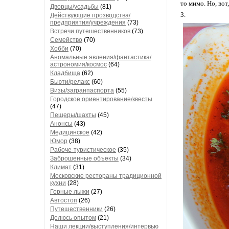
то мимо. Но, вот
Дворцы/усадьбы
(81)
3.
Действующие прозводства/
предприятия/учреждения
(73)
Встречи путешественников
(73)
Семейство
(70)
Хобби
(70)
Аномальные явления/фантастика/
астрономия/космос
(64)
Кладбища
(62)
Бьюти/релакс
(60)
Визы/загранпаспорта
(55)
Городское ориентирование/квесты
(47)
Пещеры/шахты
(45)
Анонсы
(43)
Медицинское
(42)
Юмор
(38)
Рабоче-туристическое
(35)
Заброшенные объекты
(34)
Климат
(31)
Московские рестораны традиционной
кухни
(28)
Горные лыжи
(27)
Автостоп
(26)
Путешественники
(26)
Делюсь опытом
(21)
Наши лекции/выступления/интервью