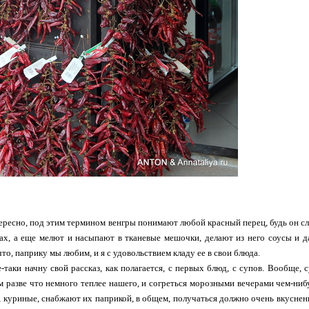
ересно, под этим термином венгры понимают любой красный перец, будь он с
ах, а еще мелют и насыпают в тканевые мешочки, делают из него соусы и 
то, паприку мы любим, и я с удовольствием кладу ее в свои блюда.
е-таки начну свой рассказ, как полагается, с первых блюд, с супов. Вообще,
м разве что немного теплее нашего, и согреться морозными вечерами чем-ниб
 куриные, снабжают их паприкой, в общем, получаться должно очень вкуснень