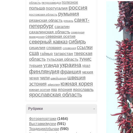
полезное
область
петрозаводск
россия
польша
португалия
румыния
ростовская область
санкт-
рязанская область
рязань
петербург
сахалин
сахалинская область
северная
северная осетия
македония
сибирь
северный кавказ
ссылки
сицилия
словакия
словения
сша
тверская
татарстан
таймыр
область
тунис
тульская область
украина
уганда
турция
урал
финляндия
франция
чехия
швеция
чили
чечня
швейцария
южная корея
эстония
эфиопия
япония
ярославль
ява
южная осетия
ярославская область
Рубрики
-
Фоторепортажи
(1464)
Выставки/музеи
(591)
Традиции/обычаи
(590)