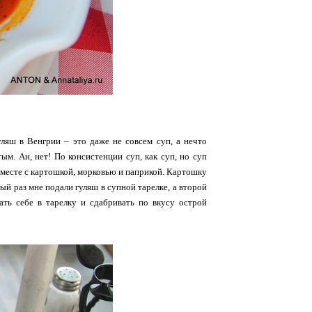
гуляш в Венгрии – это даже не совсем суп, а нечто
м. Ан, нет! По консистенции суп, как суп, но суп
 вместе с картошкой, морковью и паприкой. Картошку
ый раз мне подали гуляш в супной тарелке, а второй
ать себе в тарелку и сдабривать по вкусу острой