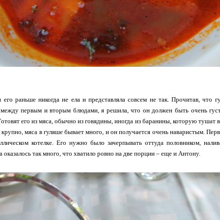
я его раньше никогда не ела и представляла совсем не так. Прочитав, что 
ежду первым и вторым блюдами, я решила, что он должен быть очень густы
Готовят его из мяса, обычно из говядины, иногда из баранины, которую тушат
 крупно, мяса в гуляше бывает много, и он получается очень наваристым. Перв
аллическом котелке. Его нужно было зачерпывать оттуда половником, налив
 оказалось так много, что хватило ровно на две порции – еще и Антону.