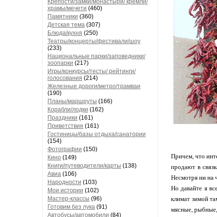
Крепости/замки/монастыри/ кремли/
храмы/мечети
(460)
Памятники
(360)
Детская тема
(307)
Блюда/кухня
(250)
Театры/концерты/фестивали/шоу
(233)
Национальные парки/заповедники/
зоопарки
(217)
Игры/конкурсы/тесты/ рейтинги/
голосования
(214)
Железные дороги/метро/трамваи
(190)
Планы/маршруты
(166)
Корабли/лодки
(162)
Праздники
(161)
Приветствия
(161)
Гостиницы/базы отдыха/санатории
(154)
Фотографии
(150)
Причем, что инт
Кино
(149)
Книги/путеводители/карты
(138)
продают в связк
Авиа
(106)
Несмотря ни на ч
Народности
(103)
Но давайте я вс
Мои истории
(102)
Мастер-классы
(96)
климат зимой та
Готовим без лука
(91)
мясные, рыбные,
Автобусы/автомобили
(84)