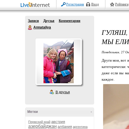
Регистрация
Вход
Рейтинги
Записи
Друзья
Комментарии
Annataliya
ГУЛЯШ,
МЫ ЕЛИ
Понедельник, 27 О
Други мои, вот и
категорически: 
даже если вы ма
каждое.
В друзья
Метки
-
австрия
Пермский край
азербайджан
албания
аргентина