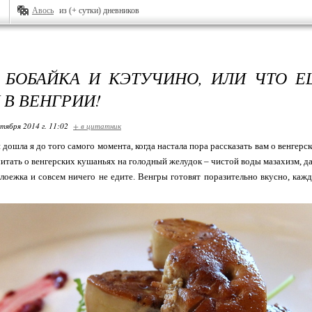
Авось
из (+ сутки) дневников
 БОБАЙКА И КЭТУЧИНО, ИЛИ ЧТО 
 В ВЕНГРИИ!
ктября 2014 г. 11:02
+ в цитатник
 дошла я до того самого момента, когда настала пора рассказать вам о венгерск
читать о венгерских кушаньях на голодный желудок – чистой воды мазахизм, даж
лоежка и совсем ничего не едите. Венгры готовят поразительно вкусно, каж