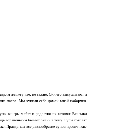
ладким или жгучим, не важно. Они его высушивают и
даже масло. Мы купили себе домой такой наборчик.
 супы венгры любят и радостно их готовят. Все-таки
удь горяченьким бывает очень в тему. Супы готовят
ко. Правда, мы все разнообразие супов прошли как-