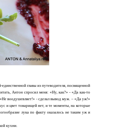
й-единственной главы из путеводителя, посвященной
итать, Антон спросил меня: «Ну, как?» - «Да как-то
- «Не воодушевляет!» - сделал вывод муж. – «Да уж!»
кус и цвет товарищей нет, и те моменты, на которые
ногообразие лука по факту оказалось не таким уж и
кой кухни.