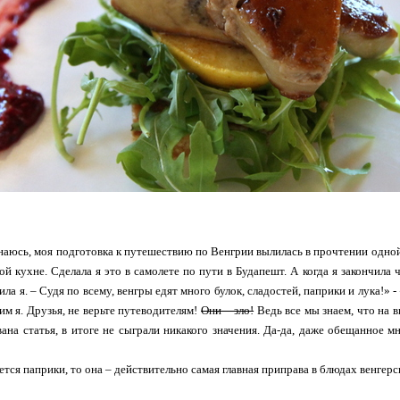
наюсь, моя подготовка к путешествию по Венгрии вылилась в прочтении одно
ой кухне. Сделала я это в самолете по пути в Будапешт. А когда я закончила ч
ила я. – Судя по всему, венгры едят много булок, сладостей, паприки и лука!» 
ним я. Друзья, не верьте путеводителям!
Они – зло!
Ведь все мы знаем, что на в
ана статья, в итоге не сыграли никакого значения. Да-да, даже обещанное м
ется паприки, то она – действительно самая главная приправа в блюдах венгерс