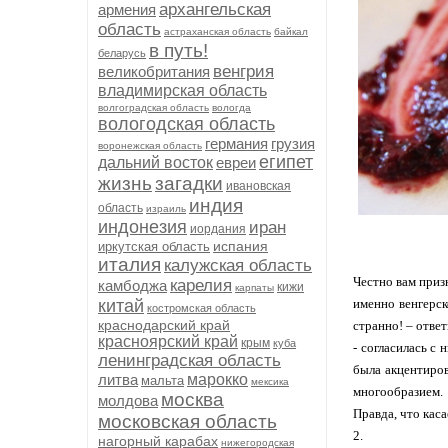
архангельская
армения
область
астраханская область
байкал
в путь!
беларусь
венгрия
великобритания
владимирская область
волгоградская область
вологда
вологодская область
германия
грузия
воронежская область
египет
дальний восток
евреи
жизнь
загадки
ивановская
индия
область
израиль
индонезия
иран
иордания
испания
иркутская область
италия
калужская область
Честно вам приз
карелия
камбоджа
кижи
карпаты
китай
именно венгерск
костромская область
краснодарский край
странно! – ответ
красноярский край
крым
куба
- согласилась с 
ленинградская область
была акцентиров
литва
марокко
мальта
мексика
многообразием.
москва
молдова
Правда, что каса
московская область
2.
нагорный карабах
нижегородская