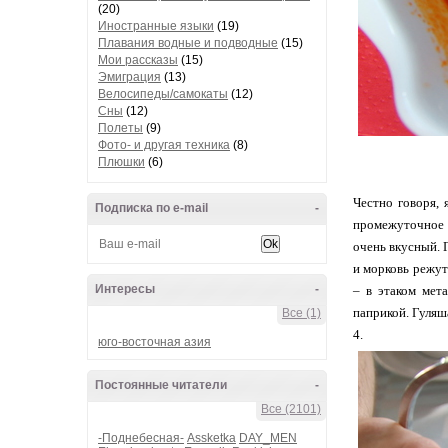
(20)
Иностранные языки
(19)
Плавания водные и подводные
(15)
Мои рассказы
(15)
Эмиграция
(13)
Велосипеды/самокаты
(12)
Сны
(12)
Полеты
(9)
Фото- и другая техника
(8)
Плюшки
(6)
Честно говоря, 
Подписка по e-mail
-
промежуточное м
очень вкусный. 
и морковь режут
Интересы
-
– в этаком мет
паприкой. Гуляша
Все (1)
4.
юго-восточная азия
Постоянные читатели
-
Все (2101)
-Поднебесная-
Assketka
DAY_MEN