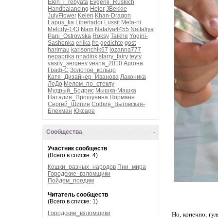
Elen_i_rebyata
Evgenij_Ruskich
Handbalancing
Heler
JBekkie
JulyFlower
Kelen
Khan-Dragon
Lapus_ka
Libertador
Lussit
Mela-ni
Melody-143
Nam
Natalya4455
Nattaliya
Pani_Ostrowska
Roksy
Taikhe
Yogini-
Sashenka
erlika
fro
gedichte
gost
harimau
karlsonchik67
lozanna777
nepaprika
nnadink
starry_fairy
teyty
vasily_sergeev
vesna_2010
Аргона
Граф-С
Золотое_кольцо
Катя_Дизайнер_Иванова
Лаконика
ЛеДо
Мелом_по_стеклу
Мудрый_Бодрис
Мышка-Машка
Наталия_Прошунина
Норманн
Сергей_Щипин
София_Выговская-
Блехман
Юксаре
Сообщества
-
Участник сообществ
(Всего в списке: 4)
Кошки_разных_народов
Пни_мира
Городские_взломщики
Пойдем_поедим
Читатель сообществ
(Всего в списке: 1)
Городские_взломщики
Но, конечно, гу