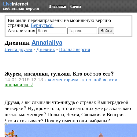
Live
Internet
Дневники
Личка
мобильная версия
Вы были перенаправлены на мобильную версию
страницы.
Вернуться!
Авторизация
Дневник
Annataliya
Лента друзей
-
Дневник
-
Полная версия
Журек, кнедлики, гульяш. Кто всё это ест?
14-01-2019 12:13
к комментариям
-
к полной версии
-
понравилось!
Друзья, а вы слышали что-нибудь о странах Вышеградской
четверки? Ну, кроме того, что я вам о них уже рассказываю
несколько месяцев? Польша, Чехия, Словакия и Венгрия.
Что их связывает? Почему именно они выбраны?