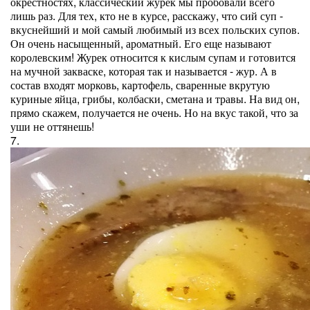
окрестностях, классический журек мы пробовали всего
лишь раз. Для тех, кто не в курсе, расскажу, что сий суп -
вкуснейший и мой самый любимый из всех польских супов.
Он очень насыщенный, ароматный. Его еще называют
королевским! Журек относится к кислым супам и готовится
на мучной закваске, которая так и называется - жур. А в
состав входят морковь, картофель, сваренные вкрутую
куриные яйца, грибы, колбаски, сметана и травы. На вид он,
прямо скажем, получается не очень. Но на вкус такой, что за
уши не оттянешь!
7.