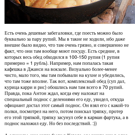
Есть очень дешевые забегаловки, где поесть можно было
буквально за пару рупий. Мы в такие не ходили, ибо даже
внешне было видно, что там очень грязно, и совершенно не
факт, что они там вообще моют посуду. Есть средние, в
которых весь обед обходился в 100-150 рупия (1 рупия
примерно = 1 рубль). Например, нам попалась такая
кафешка в Джанси на вокзале. Визуально более-менее
чисто, мало того, мы там побывали на кухне и убедились,
что там тоже вполне. Так вот, комплексный обед (суп дал,
курица карри и рис) обошлись нам там всего в 70 рупий.
Правда, пока Антон ждал, когда ему наложат на
специальный поднос с делениями его еду, увидел, откуда
официант достал этот самый поднос. Он взял его с какой-то
полки, посмотрел на него, потом поискал тряпку, протер
его этой тряпкой, тряпку засунул себе в карман фартука, а в
поднос наложил еду. Но без последствий. :))