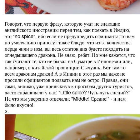
Говорят, что первую фразу, которую учат не знающие
английского иностранцы перед тем, как поехать в Индию,
это "no spice", ибо если не предупредить официанта, то вам
по умолчанию принесут такое блюдо, что из-за количества
перца чили в нем, вы весь остаток дня будете походить на
огнедышащего дракона. Не знаю, ребят! Но мне кажется, что
так считают те, кто не бывал на Суматре в Индонезии или,
например, в китайской провинции Сычуань. Вот там-то
всем драконам дракон! А в Индии в этот раз мы даже не
просили официантов подавать нам не остро. Правда, они
сами, видимо, уже привыкнув к просьбам других туристов,
часто спрашивали у нас: "Little spice? Чуть-чуть специй?"
На что мы уверенно отвечали: "Middle! Средне!" - и нам
было вкусно!
2.