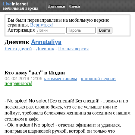
Live
Internet
Дневники
Личка
мобильная версия
Вы были перенаправлены на мобильную версию
страницы.
Вернуться!
Авторизация
Дневник
Annataliya
Лента друзей
-
Дневник
-
Полная версия
Кто кому "дал" в Индии
04-02-2019 12:05
к комментариям
-
к полной версии
-
понравилось!
- No spice! No spice! Без специй! Без специй! - громко и по
несколько раз, словно боясь, что ее не услышат или не
поймут, требовала белокожая женщина за соседним с нашим
столиком в кафе.
- Ok, madam! No spice! - ответил официант и удалился,
поигрывая шариковой ручкой, которой он только что