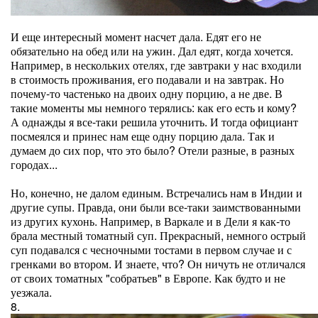
И еще интересный момент насчет дала. Едят его не
обязательно на обед или на ужин. Дал едят, когда хочется.
Например, в нескольких отелях, где завтраки у нас входили
в стоимость проживания, его подавали и на завтрак. Но
почему-то частенько на двоих одну порцию, а не две. В
такие моменты мы немного терялись: как его есть и кому?
А однажды я все-таки решила уточнить. И тогда официант
посмеялся и принес нам еще одну порцию дала. Так и
думаем до сих пор, что это было? Отели разные, в разных
городах...
Но, конечно, не далом единым. Встречались нам в Индии и
другие супы. Правда, они были все-таки заимствованными
из других кухонь. Например, в Варкале и в Дели я как-то
брала местный томатный суп. Прекрасный, немного острый
суп подавался с чесночными тостами в первом случае и с
гренками во втором. И знаете, что? Он ничуть не отличался
от своих томатных "собратьев" в Европе. Как будто и не
уезжала.
8.