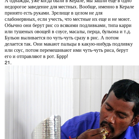
А однажды, уже когда были в Керале, мы зашли еще в одно
недорогое заведение для местных. Вообще, именно в Керале
принято есть руками. Зрелище в целом не для
слабонервных, если учесть, что местные их еще и не моют.
Обычно они берут рис со всякими подливками, типа карри
или тушеных овощей в соусе, масалы, перца, бульона и т.д.
Бульон выливается по чуть-чуть сразу в рис. А потом
делается так. Они макают пальцы в какую-нибудь подливку
или соус, потом перемешивают ими чуть-чуть риса, берут
его и отправляют в рот. Бррр!
21.