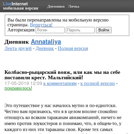
Live
Internet
Дневники
Личка
мобильная версия
Вы были перенаправлены на мобильную версию
страницы.
Вернуться!
Авторизация
Дневник
Annataliya
Лента друзей
-
Дневник
-
Полная версия
Колбасно-рыцарский вояж, или как мы на себе
поставили крест. Мальтийский!
17-05-2019 12:09
к комментариям
-
к полной версии
-
понравилось!
Это путешествие у нас началось мутно и по-идиотски.
Честно вам признаюсь, что я в целом вполне спокойно
отношусь ко всяким тараканам авиакомпаний, ничего не
имею против лоукостеров и понимаю, что, в общем-то, у
каждого из них эти тараканы свои. Кроме тех самых