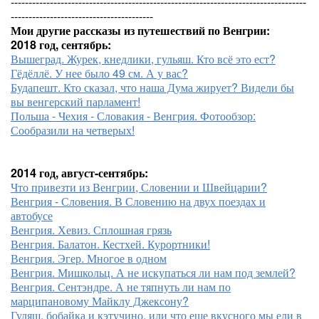
-----------------------------------------------------------------------------------
----------------------------------------
Мои другие рассказы из путешествий по Венгрии:
2018 год, сентябрь:
Вышеград. Журек, кнедлики, гульяш. Кто всё это ест?
Гёдёллё. У нее было 49 см. А у вас?
Будапешт. Кто сказал, что наша Дума жирует? Видели бы
вы венгерский парламент!
Польша - Чехия - Словакия - Венгрия. Фотообзор:
Сообразили на четверых!
2014 год, август-сентябрь:
Что привезти из Венгрии, Словении и Швейцарии?
Венгрия - Словения. В Словению на двух поездах и
автобусе
Венгрия. Хевиз. Сплошная грязь
Венгрия. Балатон. Кестхей. Курортники!
Венгрия. Эгер. Многое в одном
Венгрия. Мишкольц. А не искупаться ли нам под землей?
Венгрия. Сентэндре. А не тяпнуть ли нам по
марципановому Майклу Джексону?
Гуляш, бобайка и кэтучино, или что еще вкусного мы ели в