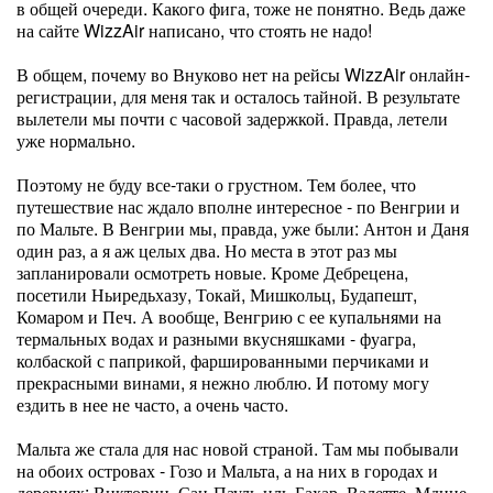
в общей очереди. Какого фига, тоже не понятно. Ведь даже
на сайте WizzAir написано, что стоять не надо!
В общем, почему во Внуково нет на рейсы WizzAir онлайн-
регистрации, для меня так и осталось тайной. В результате
вылетели мы почти с часовой задержкой. Правда, летели
уже нормально.
Поэтому не буду все-таки о грустном. Тем более, что
путешествие нас ждало вполне интересное - по Венгрии и
по Мальте. В Венгрии мы, правда, уже были: Антон и Даня
один раз, а я аж целых два. Но места в этот раз мы
запланировали осмотреть новые. Кроме Дебрецена,
посетили Ньиредьхазу, Токай, Мишкольц, Будапешт,
Комаром и Печ. А вообще, Венгрию с ее купальнями на
термальных водах и разными вкусняшками - фуагра,
колбаской с паприкой, фаршированными перчиками и
прекрасными винами, я нежно люблю. И потому могу
ездить в нее не часто, а очень часто.
Мальта же стала для нас новой страной. Там мы побывали
на обоих островах - Гозо и Мальта, а на них в городах и
деревнях: Виктории, Сан-Пауль-иль-Бахар, Валетте, Мдине,