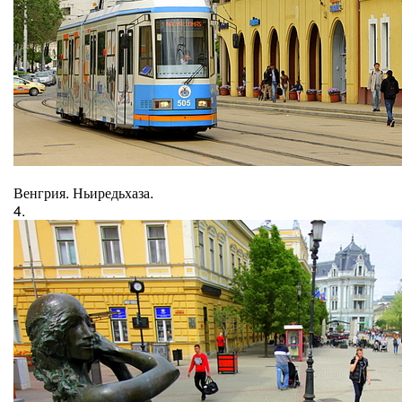
Венгрия. Ньиредьхаза.
4.