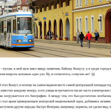
я - глухня, и мой муж имел ввиду памятник Лайошу Кошуту, а я среди городск
еня напрочь заложило одно ухо. Ну, и согласитесь, созвучно же! :)))
ой этот Кошут, и почему на самом видном месте самой центральной площади го
известно каждому венгру, и его улицы встречаются так же часто в венгерских г
око погружается в его биографию. А между тем, это был достаточно необычный
н стал ярым приверженцем венгерской национальной идеи, добиваясь независ
ыступили другие народы Австро-Венгрии, например, хорваты, он сделал вид, что