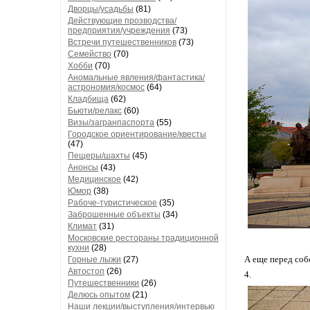
Дворцы/усадьбы
(81)
Действующие прозводства/
предприятия/учреждения
(73)
Встречи путешественников
(73)
Семейство
(70)
Хобби
(70)
Аномальные явления/фантастика/
астрономия/космос
(64)
Кладбища
(62)
Бьюти/релакс
(60)
Визы/загранпаспорта
(55)
Городское ориентирование/квесты
(47)
Пещеры/шахты
(45)
Анонсы
(43)
Медицинское
(42)
Юмор
(38)
Рабоче-туристическое
(35)
Заброшенные объекты
(34)
Климат
(31)
Московские рестораны традиционной
кухни
(28)
А еще перед соб
Горные лыжи
(27)
Автостоп
(26)
4.
Путешественники
(26)
Делюсь опытом
(21)
Наши лекции/выступления/интервью