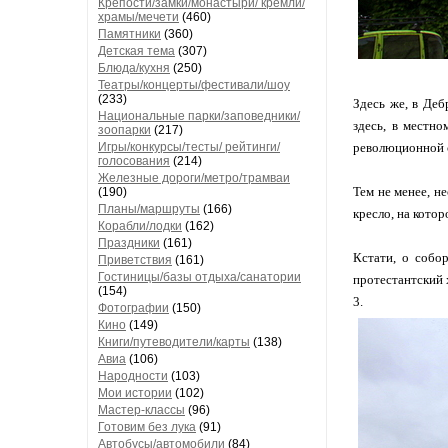
Крепости/замки/монастыри/ кремли/
храмы/мечети
(460)
Памятники
(360)
Детская тема
(307)
Блюда/кухня
(250)
Театры/концерты/фестивали/шоу
(233)
Здесь же, в Деб
Национальные парки/заповедники/
здесь, в местно
зоопарки
(217)
Игры/конкурсы/тесты/ рейтинги/
революционной с
голосования
(214)
Железные дороги/метро/трамваи
Тем не менее, н
(190)
Планы/маршруты
(166)
кресло, на котор
Корабли/лодки
(162)
Праздники
(161)
Кстати, о собо
Приветствия
(161)
Гостиницы/базы отдыха/санатории
протестантский х
(154)
3.
Фотографии
(150)
Кино
(149)
Книги/путеводители/карты
(138)
Авиа
(106)
Народности
(103)
Мои истории
(102)
Мастер-классы
(96)
Готовим без лука
(91)
Автобусы/автомобили
(84)