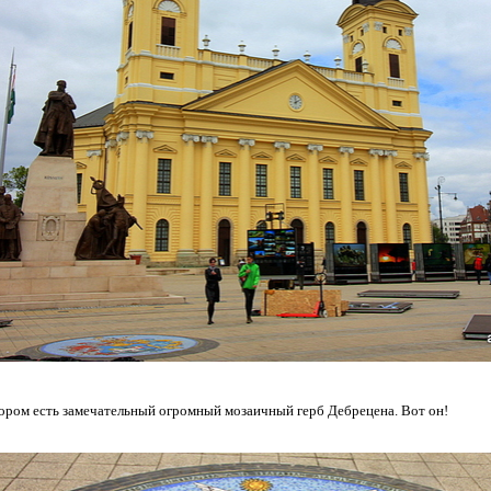
ором есть замечательный огромный мозаичный герб Дебрецена. Вот он!