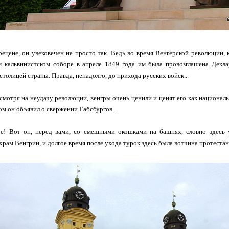
рецене, он увековечен не просто так. Ведь во время Венгерской революции,
м кальвинистском соборе в апреле 1849 года им была провозглашена Декла
толицей страны. Правда, ненадолго, до прихода русских войск...
есмотря на неудачу революции, венгры очень ценили и ценят его как националь
ом он объявил о свержении Габсбургов...
ре! Вот он, перед вами, со смешными окошками на башнях, словно здесь 
рам Венгрии, и долгое время после ухода турок здесь была вотчина протестант