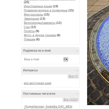
(20)
Иностранные языки
(19)
Плавания водные и подводные
(15)
Мои рассказы
(15)
Эмиграция
(13)
Велосипеды/самокаты
(12)
Сны
(12)
Полеты
(9)
Фото- и другая техника
(8)
Плюшки
(6)
Подписка по e-mail
-
Интересы
-
Все (1)
юго-восточная азия
Постоянные читатели
-
Все (2101)
-Поднебесная-
Assketka
DAY_MEN