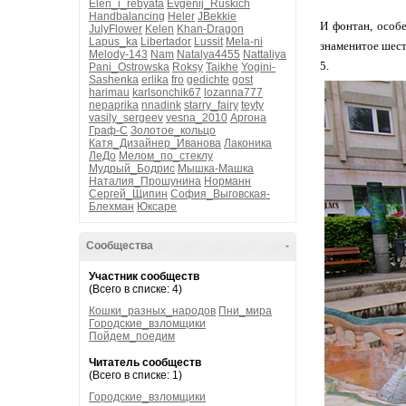
Elen_i_rebyata
Evgenij_Ruskich
Handbalancing
Heler
JBekkie
И фонтан, особ
JulyFlower
Kelen
Khan-Dragon
Lapus_ka
Libertador
Lussit
Mela-ni
знаменитое шест
Melody-143
Nam
Natalya4455
Nattaliya
5.
Pani_Ostrowska
Roksy
Taikhe
Yogini-
Sashenka
erlika
fro
gedichte
gost
harimau
karlsonchik67
lozanna777
nepaprika
nnadink
starry_fairy
teyty
vasily_sergeev
vesna_2010
Аргона
Граф-С
Золотое_кольцо
Катя_Дизайнер_Иванова
Лаконика
ЛеДо
Мелом_по_стеклу
Мудрый_Бодрис
Мышка-Машка
Наталия_Прошунина
Норманн
Сергей_Щипин
София_Выговская-
Блехман
Юксаре
Сообщества
-
Участник сообществ
(Всего в списке: 4)
Кошки_разных_народов
Пни_мира
Городские_взломщики
Пойдем_поедим
Читатель сообществ
(Всего в списке: 1)
Городские_взломщики