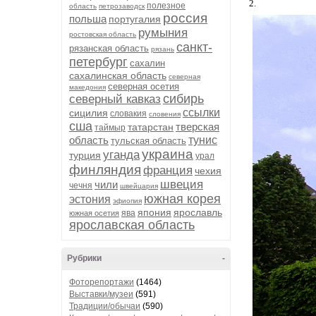
2.
полезное
область
петрозаводск
россия
польша
португалия
румыния
ростовская область
санкт-
рязанская область
рязань
петербург
сахалин
сахалинская область
северная
северная осетия
македония
сибирь
северный кавказ
ссылки
сицилия
словакия
словения
сша
тверская
татарстан
таймыр
область
тунис
тульская область
украина
уганда
турция
урал
финляндия
франция
чехия
швеция
чили
чечня
швейцария
южная корея
эстония
эфиопия
япония
ярославль
ява
южная осетия
ярославская область
Рубрики
-
Фоторепортажи
(1464)
Выставки/музеи
(591)
Традиции/обычаи
(590)