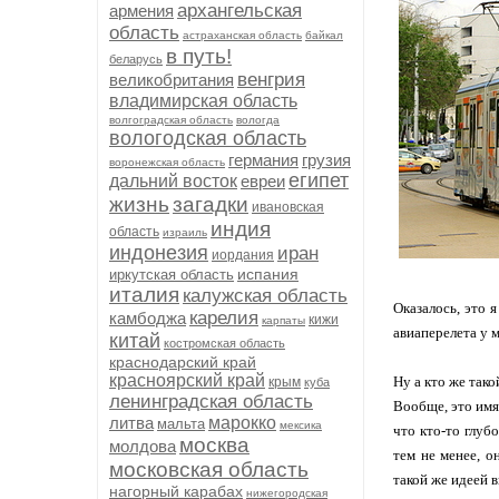
архангельская
армения
область
астраханская область
байкал
в путь!
беларусь
венгрия
великобритания
владимирская область
волгоградская область
вологда
вологодская область
германия
грузия
воронежская область
египет
дальний восток
евреи
жизнь
загадки
ивановская
индия
область
израиль
индонезия
иран
иордания
испания
иркутская область
италия
калужская область
Оказалось, это 
карелия
камбоджа
кижи
карпаты
авиаперелета у м
китай
костромская область
краснодарский край
красноярский край
Ну а кто же так
крым
куба
ленинградская область
Вообще, это имя 
литва
марокко
мальта
мексика
что кто-то глуб
москва
молдова
тем не менее, о
московская область
такой же идеей в
нагорный карабах
нижегородская