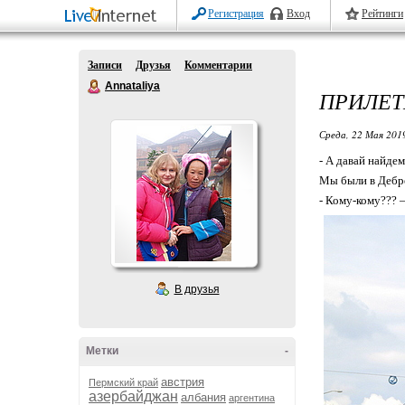
Регистрация
Вход
Рейтинги
Записи
Друзья
Комментарии
Annataliya
ПРИЛЕТ
Среда, 22 Мая 2019
- А давай найде
Мы были в Дебре
- Кому-кому??? –
В друзья
Метки
-
австрия
Пермский край
азербайджан
албания
аргентина