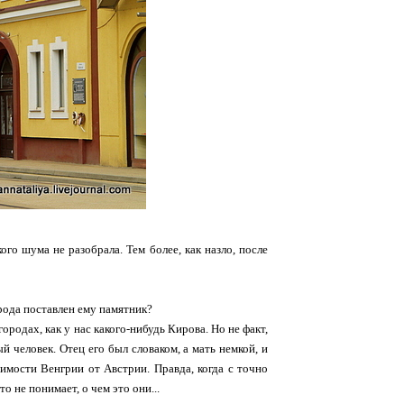
ого шума не разобрала. Тем более, как назло, после
рода поставлен ему памятник?
ородах, как у нас какого-нибудь Кирова. Но не факт,
 человек. Отец его был словаком, а мать немкой, и
имости Венгрии от Австрии. Правда, когда с точно
 не понимает, о чем это они...