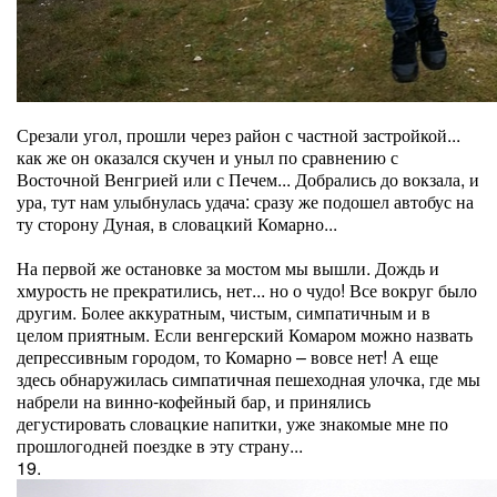
Срезали угол, прошли через район с частной застройкой...
как же он оказался скучен и уныл по сравнению с
Восточной Венгрией или с Печем... Добрались до вокзала, и
ура, тут нам улыбнулась удача: сразу же подошел автобус на
ту сторону Дуная, в словацкий Комарно...
На первой же остановке за мостом мы вышли. Дождь и
хмурость не прекратились, нет... но о чудо! Все вокруг было
другим. Более аккуратным, чистым, симпатичным и в
целом приятным. Если венгерский Комаром можно назвать
депрессивным городом, то Комарно – вовсе нет! А еще
здесь обнаружилась симпатичная пешеходная улочка, где мы
набрели на винно-кофейный бар, и принялись
дегустировать словацкие напитки, уже знакомые мне по
прошлогодней поездке в эту страну...
19.