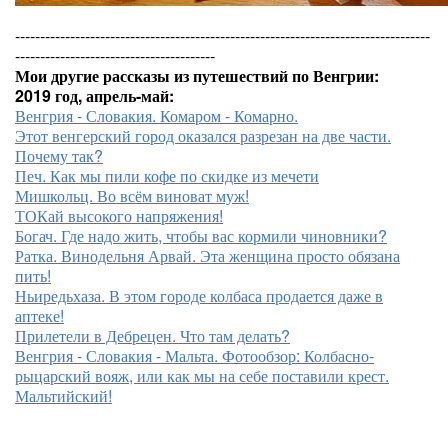
-----------------------------------------------------------------------------------
----------------------------------------
Мои другие рассказы из путешествий по Венгрии:
2019 год, апрель-май:
Венгрия - Словакия. Комаром - Комарно.
Этот венгерский город оказался разрезан на две части.
Почему так?
Печ. Как мы пили кофе по скидке из мечети
Мишкольц. Во всём виноват муж!
ТОКай высокого напряжения!
Богач. Где надо жить, чтобы вас кормили чиновники?
Ратка. Винодельня Арвай. Эта женщина просто обязана
пить!
Ньиредьхаза. В этом городе колбаса продается даже в
аптеке!
Прилетели в Дебрецен. Что там делать?
Венгрия - Словакия - Мальта. Фотообзор: Колбасно-
рыцарский вояж, или как мы на себе поставили крест.
Мальтийский!