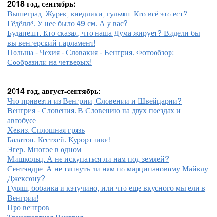
2018 год, сентябрь:
Вышеград. Журек, кнедлики, гульяш. Кто всё это ест?
Гёдёллё. У нее было 49 см. А у вас?
Будапешт. Кто сказал, что наша Дума жирует? Видели бы
вы венгерский парламент!
Польша - Чехия - Словакия - Венгрия. Фотообзор:
Сообразили на четверых!
2014 год, август-сентябрь:
Что привезти из Венгрии, Словении и Швейцарии?
Венгрия - Словения. В Словению на двух поездах и
автобусе
Хевиз. Сплошная грязь
Балатон. Кестхей. Курортники!
Эгер. Многое в одном
Мишкольц. А не искупаться ли нам под землей?
Сентэндре. А не тяпнуть ли нам по марципановому Майклу
Джексону?
Гуляш, бобайка и кэтучино, или что еще вкусного мы ели в
Венгрии!
Про венгров
Транспортная Венгрия