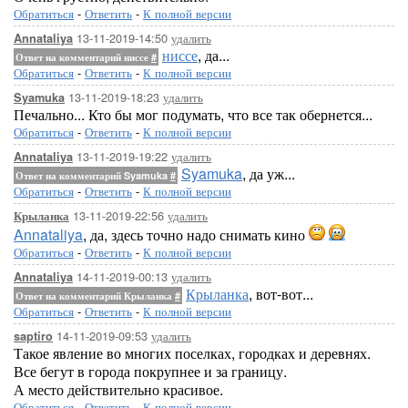
Обратиться
-
Ответить
-
К полной версии
13-11-2019-14:50
удалить
Annataliya
ниссе
, да...
Ответ на комментарий ниссе
#
Обратиться
-
Ответить
-
К полной версии
13-11-2019-18:23
удалить
Syamuka
Печально... Кто бы мог подумать, что все так обернется...
Обратиться
-
Ответить
-
К полной версии
13-11-2019-19:22
удалить
Annataliya
Syamuka
, да уж...
Ответ на комментарий Syamuka
#
Обратиться
-
Ответить
-
К полной версии
13-11-2019-22:56
удалить
Крыланка
Annataliya
, да, здесь точно надо снимать кино
Обратиться
-
Ответить
-
К полной версии
14-11-2019-00:13
удалить
Annataliya
Крыланка
, вот-вот...
Ответ на комментарий Крыланка
#
Обратиться
-
Ответить
-
К полной версии
14-11-2019-09:53
удалить
saptiro
Такое явление во многих поселках, городках и деревнях.
Все бегут в города покрупнее и за границу.
А место действительно красивое.
Обратиться
-
Ответить
-
К полной версии