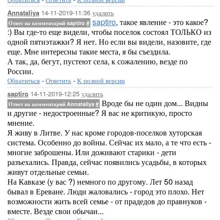
14-11-2019-11:36
удалить
Annataliya
saptiro
, такое явление - это какое?
Ответ на комментарий saptiro
#
:) Вы где-то еще видели, чтобы поселок состоял ТОЛЬКО из
одной пятиэтажки? Я нет. Но если вы видели, назовите, где
еще. Мне интересны такие места, я бы съездила.
А так, да, бегут, пустеют села, к сожалению, везде по
России.
Обратиться
-
Ответить
-
К полной версии
14-11-2019-12:25
удалить
saptiro
Вроде бы не один дом... Видны
Ответ на комментарий Annataliya
#
и другие - недостроенные? Я вас не критикую, просто
мнение.
Я живу в Литве. У нас кроме городов-поселков хуторская
система. Особенно до войны. Сейчас их мало, а те что есть -
многие заброшены. Или доживают старики - дети
разъехались. Правда, сейчас появились усадьбы, в которых
живут отдельные семьи.
На Кавказе (у вас ?) немного по другому. Лет 50 назад
бывал в Ереване. Люди жаловались - город это плохо. Нет
возможности жить всей семье - от прадедов до правнуков -
вместе. Везде свои обычаи...