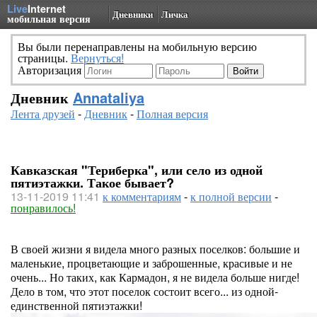
Live
Internet
Дневники
Личка
мобильная версия
Вы были перенаправлены на мобильную версию
страницы.
Вернуться!
Авторизация
Дневник
Annataliya
Лента друзей
-
Дневник
-
Полная версия
Кавказская "Териберка", или село из одной
пятиэтажки. Такое бывает?
13-11-2019 11:41
к комментариям
-
к полной версии
-
понравилось!
В своей жизни я видела много разных поселков: большие и
маленькие, процветающие и заброшенные, красивые и не
очень... Но таких, как Кармадон, я не видела больше нигде!
Дело в том, что этот поселок состоит всего... из одной-
единственной пятиэтажки!