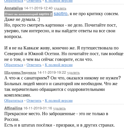
Обратиться
-
Ответить
-
К полной версии
14-11-2019-12:40
удалить
Annataliya
saptiro
, я не про критику совсем.
Ответ на комментарий saptiro
#
Даже не думала. :)
Но, просто смотреть картинки - не дело. Почитайте пост,
уверяю, там интересно, и вы найдете ответы на все свои
вопросы.
И я не на Кавказе живу, конечно же. Я путешествовала по
Северной и Южной Осетии. Но почитайте пост, там вообще
не о том, о чем вы сейчас говорите, если что.
Обратиться
-
Ответить
-
К полной версии
14-11-2019-19:22
удалить
ШадринаЛюдмила
А что-ж с санаторием? Он что, оказался никому не нужен?
Больных людей много и санаторий им необходим. Что же
так нерачительно обращаются с оздоровительными
комплексами.
Обратиться
-
Ответить
-
К полной версии
16-11-2019-01:16
удалить
Affinailina
Прекрасное место. Но заброшенные - это не только в
России.
Есть и в штатах посёлки - призраки, и в других странах.