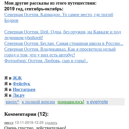
Мои другие рассказы из этого путешествия:
2019 год, сентябрь-октябрь:
Северная Осетия. Кармадон. То самое место, где погиб
Бодров
Северная Осетия. Цей. Одна, без оружия, на Кавказе и под
ледником-убийцей!
Северная Осетия. Беслан. Самая страшная школа в России...
Северная Осетия. Владикавказ. Как я просветила целый
город о том, что у них есть автобус!
Фотообзор: Осетия. Любовь, сыр и горы!..
Я в
ЖЖ
Я в
Фейсбук
Я в
Инстаграм
Я в
Ли.ру
вверх^
к полной версии
понравилось!
в evernote
Комментарии (12):
13-11-2019-12:25
удалить
ниссе
Очень грустно, действительно!