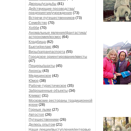
Дворцы/усадьбы
(81)
Действующие прозводства/
предприятия/учреждения
(73)
Встречи путешественников
(73)
Семейство
(70)
Хобби
(70)
Аномальные явления/фантастика/
астрономия/космос
(64)
Кладбища
(62)
Бьюти/релакс
(60)
Визы/загранпаспорта
(55)
Городское ориентирование/квесты
(47)
Пещеры/шахты
(45)
Анонсы
(43)
Медицинское
(42)
Юмор
(38)
Рабоче-туристическое
(35)
Заброшенные объекты
(34)
Климат
(31)
Московские рестораны традиционной
кухни
(28)
Горные лыжи
(27)
Автостоп
(26)
Путешественники
(26)
Делюсь опытом
(21)
Наши лекции/выступления/интервью