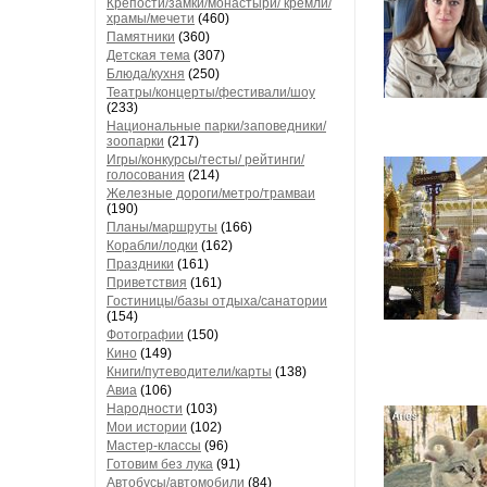
Крепости/замки/монастыри/ кремли/
храмы/мечети
(460)
Памятники
(360)
Детская тема
(307)
Блюда/кухня
(250)
Театры/концерты/фестивали/шоу
(233)
Национальные парки/заповедники/
зоопарки
(217)
Игры/конкурсы/тесты/ рейтинги/
голосования
(214)
Железные дороги/метро/трамваи
(190)
Планы/маршруты
(166)
Корабли/лодки
(162)
Праздники
(161)
Приветствия
(161)
Гостиницы/базы отдыха/санатории
(154)
Фотографии
(150)
Кино
(149)
Книги/путеводители/карты
(138)
Авиа
(106)
Народности
(103)
Мои истории
(102)
Мастер-классы
(96)
Готовим без лука
(91)
Автобусы/автомобили
(84)