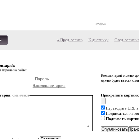
« Пред. запись
—
К дневнику
—
След. запись 
ь
ентарий:
 пароль на сайте:
Комментарий можно доб
нужно будет ввести сим
Напоминание пароля
тария:
смайлики
Прикрепить картинк
Переводить URL в
Подписаться на к
Подписать карти