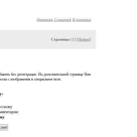
Ответить
С цитатой
В цитатник
»
Страницы:
[1] [
Новые
]
авить без регистрации. На дополнительной странице Вам
волы с изображения в специальное поле.
у:
 ссылку
омментарии
нку