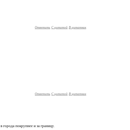
Ответить
С цитатой
В цитатник
Ответить
С цитатой
В цитатник
 в города покрупнее и за границу.