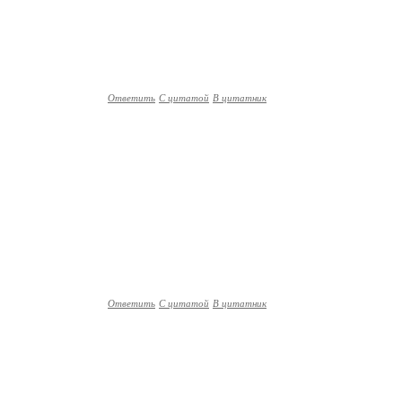
Ответить
С цитатой
В цитатник
Ответить
С цитатой
В цитатник