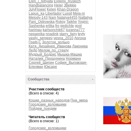
Elen_i_rebyata
Evgenij_Ruskich
Handbalancing
Heler
JBekkie
JulyFlower
Kelen
Khan-Dragon
Lapus_ka
Libertador
Lussit
Mela-ni
Melody-143
Nam
Natalya4455
Nattaliya
Pani_Ostrowska
Roksy
Taikhe
Yogini-
Sashenka
erlika
fro
gedichte
gost
harimau
karlsonchik67
lozanna777
nepaprika
nnadink
starry_fairy
teyty
vasily_sergeev
vesna_2010
Аргона
Граф-С
Золотое_кольцо
Катя_Дизайнер_Иванова
Лаконика
ЛеДо
Мелом_по_стеклу
Мудрый_Бодрис
Мышка-Машка
Наталия_Прошунина
Норманн
Сергей_Щипин
София_Выговская-
Блехман
Юксаре
Сообщества
-
Участник сообществ
(Всего в списке: 4)
Кошки_разных_народов
Пни_мира
Городские_взломщики
Пойдем_поедим
Читатель сообществ
(Всего в списке: 1)
Городские_взломщики