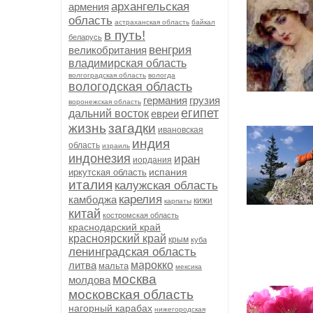
архангельская
армения
область
астраханская область
байкал
в путь!
беларусь
венгрия
великобритания
владимирская область
волгоградская область
вологда
вологодская область
германия
грузия
воронежская область
египет
дальний восток
евреи
жизнь
загадки
ивановская
индия
область
израиль
индонезия
иран
иордания
испания
иркутская область
италия
калужская область
карелия
камбоджа
кижи
карпаты
китай
костромская область
краснодарский край
красноярский край
крым
куба
ленинградская область
литва
марокко
мальта
мексика
москва
молдова
московская область
нагорный карабах
нижегородская