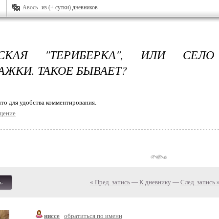
Авось
из (+ сутки) дневников
ЗСКАЯ "ТЕРИБЕРКА", ИЛИ СЕЛ
АЖКИ. ТАКОЕ БЫВАЕТ?
то для удобства комментирования.
щение
« Пред. запись
—
К дневнику
—
След. запись 
ь
ниссе
обратиться по имени