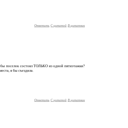
Ответить
С цитатой
В цитатник
 чтобы поселок состоял ТОЛЬКО из одной пятиэтажки?
места, я бы съездила.
Ответить
С цитатой
В цитатник