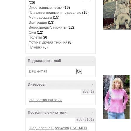
(20)
Иностранные языки
(19)
Плавания водные и подводные
(15)
Мои рассказы
(15)
Эмиграция
(13)
Велосипеды/самокаты
(12)
Сны
(12)
Полеты
(9)
Фото- и другая техника
(8)
Плюшки
(6)
Подписка по e-mail
-
Интересы
-
Все (1)
юго-восточная азия
Постоянные читатели
-
Все (2101)
-Поднебесная-
Assketka
DAY_MEN