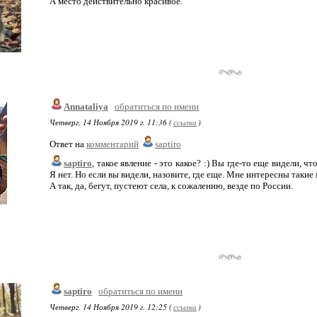
А место действительно красивое.
Annataliya
обратиться по имени
Четверг, 14 Ноября 2019 г. 11:36 (
ссылка
)
Ответ на
комментарий
saptiro
saptiro
, такое явление - это какое? :) Вы где-то еще видели,
Я нет. Но если вы видели, назовите, где еще. Мне интересны такие 
А так, да, бегут, пустеют села, к сожалению, везде по России.
saptiro
обратиться по имени
Четверг, 14 Ноября 2019 г. 12:25 (
ссылка
)