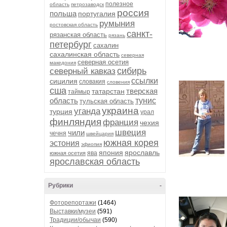
полезное
область
петрозаводск
россия
польша
португалия
румыния
ростовская область
санкт-
рязанская область
рязань
петербург
сахалин
сахалинская область
северная
северная осетия
македония
сибирь
северный кавказ
ссылки
сицилия
словакия
словения
сша
тверская
татарстан
таймыр
область
тунис
тульская область
украина
уганда
турция
урал
финляндия
франция
чехия
швеция
чили
чечня
швейцария
южная корея
эстония
эфиопия
япония
ярославль
ява
южная осетия
ярославская область
Рубрики
-
Фоторепортажи
(1464)
Выставки/музеи
(591)
Традиции/обычаи
(590)