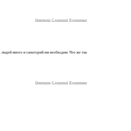
Ответить
С цитатой
В цитатник
 людей много и санаторий им необходим. Что же так
Ответить
С цитатой
В цитатник