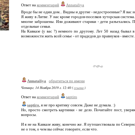
Ответ на
комментарий
Annataliya
Вроде бы не один дом... Видны и другие - недостроенные? Я вас 
Я живу в Литве. У нас кроме городов-поселков хуторская система.
многие заброшены. Или доживают старики - дети разъехались. П
отдельные семьи.
На Кавказе (у вас ?) немного по другому. Лет 50 назад бывал в
возможности жить всей семье - от прадедов до правнуков - вместе.
Annataliya
обратиться по имени
Четверг, 14 Ноября 2019 г. 12:40 (
ссылка
)
Ответ на
комментарий
saptiro
saptiro
, я не про критику совсем. Даже не думала. :)
Но, просто смотреть картинки - не дело. Почитайте пост, уверя
вопросы.
И я не на Кавказе живу, конечно же. Я путешествовала по Север
не о том, о чем вы сейчас говорите, если что.