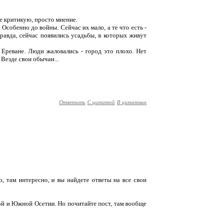
не критикую, просто мнение.
 Особенно до войны. Сейчас их мало, а те что есть -
равда, сейчас появились усадьбы, в которых живут
 Ереване. Люди жаловались - город это плохо. Нет
 Везде свои обычаи...
Ответить
С цитатой
В цитатник
ю, там интересно, и вы найдете ответы на все свои
ной и Южной Осетии. Но почитайте пост, там вообще