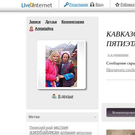
Регистрация
Вход
Рейтинги
Записи
Друзья
Комментарии
Annataliya
КАВКА
ПЯТИЭТ
+ в цитатник
Cообщение скры
Прочитать сооб
В друзья
Комментироват
Метки
-
австрия
Пермский край
азербайджан
албания
аргентина