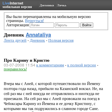
Live
Internet
Дневники
Личка
мобильная версия
Вы были перенаправлены на мобильную версию
страницы.
Вернуться!
Авторизация
Дневник
Annataliya
Лента друзей
-
Дневник
-
Полная версия
Про Карину и Кристю
03-07-2008 11:54
к комментариям
-
к полной версии
-
понравилось!
Вчера мы с Аней, с которой путешествовали по Йемену
полтора года назад, прибыли на Казанский вокзал. Не, на
сей раз мы с ней никуда не отправлялись и ниоткуда не
приезжали. На сей раз мы с Аней провожали на поезд в
Чебоксары Карину из Йемена и ее дочку Кристину, с
которыми мы так подружились в славном городе Сане.