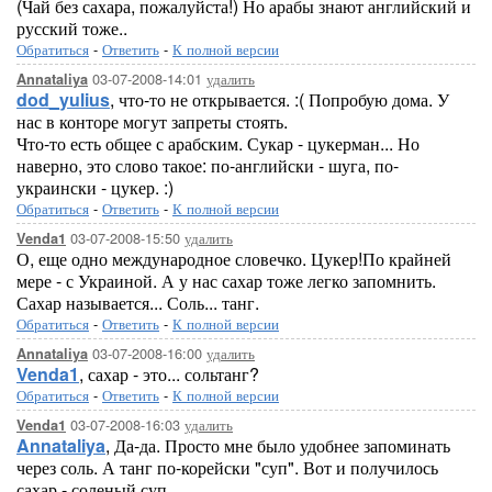
(Чай без сахара, пожалуйста!) Но арабы знают английский и
русский тоже..
Обратиться
-
Ответить
-
К полной версии
03-07-2008-14:01
удалить
Annataliya
dod_yulius
, что-то не открывается. :( Попробую дома. У
нас в конторе могут запреты стоять.
Что-то есть общее с арабским. Сукар - цукерман... Но
наверно, это слово такое: по-английски - шуга, по-
украински - цукер. :)
Обратиться
-
Ответить
-
К полной версии
03-07-2008-15:50
удалить
Venda1
О, еще одно международное словечко. Цукер!По крайней
мере - с Украиной. А у нас сахар тоже легко запомнить.
Сахар называется... Соль... танг.
Обратиться
-
Ответить
-
К полной версии
03-07-2008-16:00
удалить
Annataliya
Venda1
, сахар - это... сольтанг?
Обратиться
-
Ответить
-
К полной версии
03-07-2008-16:03
удалить
Venda1
Annataliya
, Да-да. Просто мне было удобнее запоминать
через соль. А танг по-корейски "суп". Вот и получилось
сахар - соленый суп.