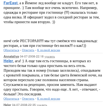
FarEast
, а в Йемене лед вообще не кладут. Его там нет, в
принципе. :) Там вообще все очень экзотично. Например,
однажды в ресторане при гостинице (!!!) оказалась только
одна вилка. И официант ходил в соседний ресторан за тем,
чтобы принести нам вторую. :))
ничё себе РЕСТОРАН!!!! мы тут смеёмся что макдональдс
ресторан, а там при гостинице без вилок!!! о как!:))
Обратиться
-
Ответить
-
К полной версии
04-07-2008-22:18
удалить
Annataliya
Heler
, ага! :) А еще там есть гостиницы, в которых из
чистого белья только одна простынь на весь отель.
Приходим мы так в номер (только заселились), откидываем
с кроватей покрывала, а там белье цвета йеменской ночи, на
котором переспало уже половина населения страны.
Спускаемся на рецепцию, просим заменить. Нам выдают
одну простынь. Говорим, что надо еще. А нет, - отвечают, -
больше! Это последняя.
Обратиться
-
Ответить
-
К полной версии
04-07-2008-22:35
удалить
Heler