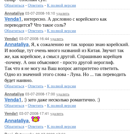
Обратиться
-
Ответить
-
К полной версии
03-07-2008-16:10
удалить
Annataliya
Venda1
, интересно. А дословно с корейского как
переводится? Что такое соль?
Обратиться
-
Ответить
-
К полной версии
03-07-2008-16:44
удалить
Venda1
Annataliya
, Я, к сожалению не так хорошо знаю корейский.
И вообще, тут очень много названий из Китая. Звучит так
же, как корейское, а смысл другой. Спрашиваю корейцев
-почему. А они объясняют - просто другой иероглиф.
Так что я не могу на Ваш вопрос авторитетно ответить.
Одно из значений этого слова - Луна. Но ... так переводить
будет наивно.
Обратиться
-
Ответить
-
К полной версии
03-07-2008-17:00
удалить
Annataliya
Venda1
, :) зато даже несколько романтично. :)
Обратиться
-
Ответить
-
К полной версии
03-07-2008-17:41
удалить
Venda1
Annataliya
,
Обратиться
-
Ответить
-
К полной версии