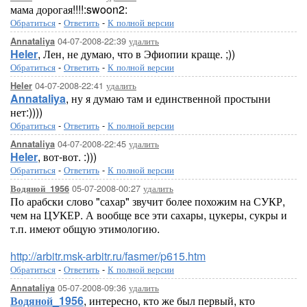
мама дорогая!!!!:swoon2:
Обратиться
-
Ответить
-
К полной версии
04-07-2008-22:39
удалить
Annataliya
Heler
, Лен, не думаю, что в Эфиопии краще. ;))
Обратиться
-
Ответить
-
К полной версии
04-07-2008-22:41
удалить
Heler
Annataliya
, ну я думаю там и единственной простыни
нет:))))
Обратиться
-
Ответить
-
К полной версии
04-07-2008-22:45
удалить
Annataliya
Heler
, вот-вот. :)))
Обратиться
-
Ответить
-
К полной версии
05-07-2008-00:27
удалить
Водяной_1956
По арабски слово "сахар" звучит более похожим на СУКР,
чем на ЦУКЕР. А вообще все эти сахары, цукеры, сукры и
т.п. имеют общую этимологию.
http://arbitr.msk-arbitr.ru/fasmer/p615.htm
Обратиться
-
Ответить
-
К полной версии
05-07-2008-09:36
удалить
Annataliya
Водяной_1956
, интересно, кто же был первый, кто