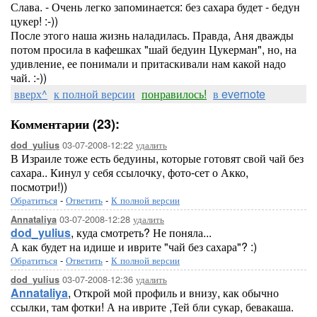
Слава. - Очень легко запоминается: без сахара будет - бедун
цукер! :-))
После этого наша жизнь наладилась. Правда, Аня дважды
потом просила в кафешках "шай бедуин Цукерман", но, на
удивление, ее понимали и притаскивали нам какой надо
чай. :-))
вверх^
к полной версии
понравилось!
в evernote
Комментарии (23):
03-07-2008-12:22
удалить
dod_yulius
В Израиле тоже есть бедуины, которые готовят свой чай без
сахара.. Кинул у себя ссылочку, фото-сет о Акко,
посмотри!))
Обратиться
-
Ответить
-
К полной версии
03-07-2008-12:28
удалить
Annataliya
dod_yulius
, куда смотреть? Не поняла...
А как будет на идише и иврите "чай без сахара"? :)
Обратиться
-
Ответить
-
К полной версии
03-07-2008-12:36
удалить
dod_yulius
Annataliya
, Открой мой профиль и внизу, как обычно
ссылки, там фотки! А на иврите ,Тей бли сукар, бевакаша.