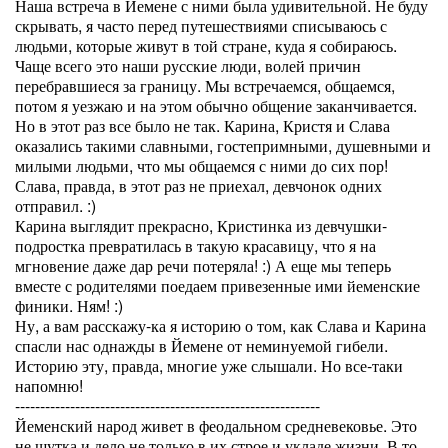
Наша встреча в Йемене с ними была удивительной. Не буду
скрывать, я часто перед путешествиями списываюсь с
людьми, которые живут в той стране, куда я собираюсь.
Чаще всего это наши русские люди, волей причин
перебравшиеся за границу. Мы встречаемся, общаемся,
потом я уезжаю и на этом обычно общение заканчивается.
Но в этот раз все было не так. Карина, Кристя и Слава
оказались такими славными, гостепримными, душевными и
милыми людьми, что мы общаемся с ними до сих пор!
Слава, правда, в этот раз не приехал, девчонок одних
отправил. :)
Карина выглядит прекрасно, Кристинка из девчушки-
подростка превратилась в такую красавицу, что я на
мгновение даже дар речи потеряла! :) А еще мы теперь
вместе с родителями поедаем привезенные ими йеменские
финики. Ням! :)
Ну, а вам расскажу-ка я историю о том, как Слава и Карина
спасли нас однажды в Йемене от неминуемой гибели.
Историю эту, правда, многие уже слышали. Но все-таки
напомню!
-------------------------------------------------------------
Йеменский народ живет в феодальном средневековье. Это
не шутка и дело не только в их строе и укладе жизни. В то