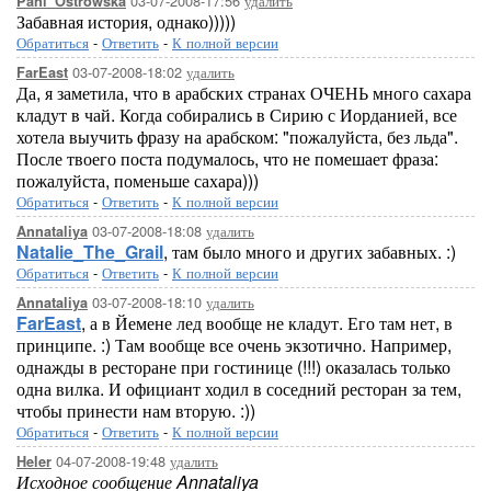
03-07-2008-17:56
удалить
Pani_Ostrowska
Забавная история, однако)))))
Обратиться
-
Ответить
-
К полной версии
03-07-2008-18:02
удалить
FarEast
Да, я заметила, что в арабских странах ОЧЕНЬ много сахара
кладут в чай. Когда собирались в Сирию с Иорданией, все
хотела выучить фразу на арабском: "пожалуйста, без льда".
После твоего поста подумалось, что не помешает фраза:
пожалуйста, поменьше сахара)))
Обратиться
-
Ответить
-
К полной версии
03-07-2008-18:08
удалить
Annataliya
Natalie_The_Grail
, там было много и других забавных. :)
Обратиться
-
Ответить
-
К полной версии
03-07-2008-18:10
удалить
Annataliya
FarEast
, а в Йемене лед вообще не кладут. Его там нет, в
принципе. :) Там вообще все очень экзотично. Например,
однажды в ресторане при гостинице (!!!) оказалась только
одна вилка. И официант ходил в соседний ресторан за тем,
чтобы принести нам вторую. :))
Обратиться
-
Ответить
-
К полной версии
04-07-2008-19:48
удалить
Heler
Исходное сообщение Annataliya