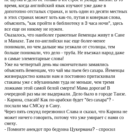
время, когда английский язык изучают уже даже в
допотопно отсталых странах, и хоть один из десяти местных
в этих странах может хоть как-то, путая и коверкая слова,
объяснить, "как пройти в библиотеку в 3 часа ночи", здесь
все еще он никому не нужен.
Оказалось, что наиболее грамотные йеменцы живут в Сане
и Манахе. Там по-английски нас еще более-менее
понимали, но чем дальше мы уезжали от столицы, тем
больше понимали, что дело - труба. Не въезжал народ даже
в самые элементарные слова!
Уже на четвертый день мы окончательно замаялись
объяснять йеменцам, что чай мы пьем без сахара. Йеменцы
жизнерадостно кивали нам и постоянно притаскивали
стаканы уже с вбуханными туда не меньше, чем тремя
ложками этой самой белой смерти! Мама дорогая! В
очередной раз мы не выдержали. Дело было в городе Таизе.
- Карина, спасай! Как по-арабски будет "без сахара"? -
послали мы СМСку в Сану.
Через пять секунд перезвонил Слава и сказал, что Карина не
может ничего говорить, потому что уже умирает с нами со
смеху.
- Помните анекдот про бедуина Цукермана? - спросил