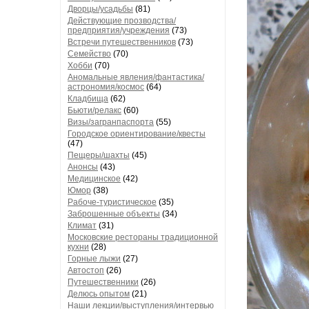
Дворцы/усадьбы
(81)
Действующие прозводства/
предприятия/учреждения
(73)
Встречи путешественников
(73)
Семейство
(70)
Хобби
(70)
Аномальные явления/фантастика/
астрономия/космос
(64)
Кладбища
(62)
Бьюти/релакс
(60)
Визы/загранпаспорта
(55)
Городское ориентирование/квесты
(47)
Пещеры/шахты
(45)
Анонсы
(43)
Медицинское
(42)
Юмор
(38)
Рабоче-туристическое
(35)
Заброшенные объекты
(34)
Климат
(31)
Московские рестораны традиционной
кухни
(28)
Горные лыжи
(27)
Автостоп
(26)
Путешественники
(26)
Делюсь опытом
(21)
Наши лекции/выступления/интервью