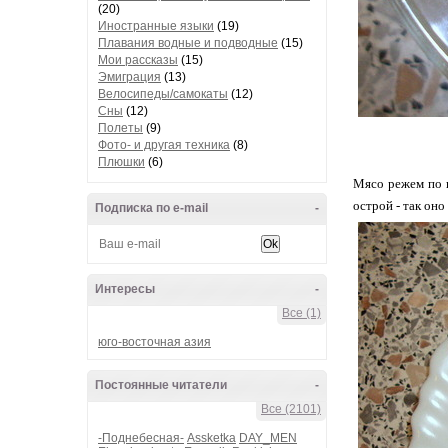
(20)
Иностранные языки
(19)
Плавания водные и подводные
(15)
Мои рассказы
(15)
Эмиграция
(13)
Велосипеды/самокаты
(12)
Сны
(12)
Полеты
(9)
Фото- и другая техника
(8)
Плюшки
(6)
Мясо режем по к
острой - так он
Подписка по e-mail
-
Интересы
-
Все (1)
юго-восточная азия
Постоянные читатели
-
Все (2101)
-Поднебесная-
Assketka
DAY_MEN