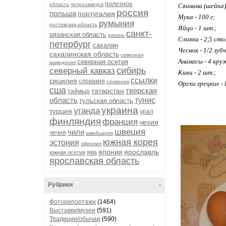
полезное
область
петрозаводск
Свинина (шейка) 
россия
польша
португалия
Мука - 100 г;
румыния
ростовская область
Яйцо - 1 шт.;
санкт-
рязанская область
рязань
Сливки - 2,5 ст
петербург
сахалин
Чеснок - 1/2 зуб
сахалинская область
северная
Ананасы - 4 кру
северная осетия
македония
сибирь
северный кавказ
Киви - 2 шт.;
ссылки
сицилия
словакия
словения
Орехи грецкие - 
сша
тверская
татарстан
таймыр
область
тунис
тульская область
украина
уганда
турция
урал
финляндия
франция
чехия
швеция
чили
чечня
швейцария
южная корея
эстония
эфиопия
япония
ярославль
ява
южная осетия
ярославская область
Рубрики
-
Фоторепортажи
(1464)
Выставки/музеи
(591)
Традиции/обычаи
(590)