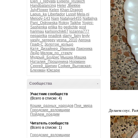
Elen_i_rebyata
Evgenij_Ruskich
Handbalancing
Heler
JBekkie
JulyFlower
Kelen
Khan-Dragon
Lapus_ka
Libertador
Lussit
Mela-ni
Melody-143
Nam
Natalya4455
Nattaliya
Pani_Ostrowska
Roksy
Taikhe
Yogini-
Sashenka
erlika
fro
gedichte
gost
harimau
karlsonchik67
lozanna777
nepaprika
nnadink
starry_fairy
teyty
vasily_sergeev
vesna_2010
Аргона
Граф-С
Золотое_кольцо
Катя_Дизайнер_Иванова
Лаконика
ЛеДо
Мелом_по_стеклу
Мудрый_Бодрис
Мышка-Машка
Наталия_Прошунина
Норманн
Сергей_Щипин
София_Выговская-
Блехман
Юксаре
Сообщества
-
Участник сообществ
(Всего в списке: 4)
Кошки_разных_народов
Пни_мира
Городские_взломщики
Делаем соус. Раз
Пойдем_поедим
Читатель сообществ
(Всего в списке: 1)
Городские_взломщики