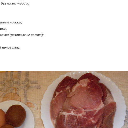
без кости - 800 г;
оловые ложки;
чика;
жочка (резанные не катят);
8 половинок.