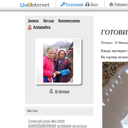
Регистрация
Вход
Рейтинги
Записи
Друзья
Комментарии
Annataliya
ГОТОВИ
Четверг, 29 Января
Блюдо выглядит 
На гарнир можно
В друзья
Метки
-
австрия
Пермский край
азербайджан
албания
аргентина