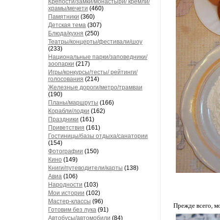
Крепости/замки/монастыри/ кремли/
храмы/мечети
(460)
Памятники
(360)
Детская тема
(307)
Блюда/кухня
(250)
Театры/концерты/фестивали/шоу
(233)
Национальные парки/заповедники/
зоопарки
(217)
Игры/конкурсы/тесты/ рейтинги/
голосования
(214)
Железные дороги/метро/трамваи
(190)
Планы/маршруты
(166)
Корабли/лодки
(162)
Праздники
(161)
Приветствия
(161)
Гостиницы/базы отдыха/санатории
(154)
Фотографии
(150)
Кино
(149)
Книги/путеводители/карты
(138)
Авиа
(106)
Народности
(103)
Мои истории
(102)
Мастер-классы
(96)
Прежде всего, м
Готовим без лука
(91)
Автобусы/автомобили
(84)