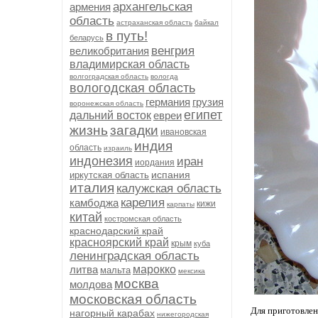
архангельская
армения
область
астраханская область
байкал
в путь!
беларусь
венгрия
великобритания
владимирская область
волгоградская область
вологда
вологодская область
германия
грузия
воронежская область
египет
дальний восток
евреи
жизнь
загадки
ивановская
индия
область
израиль
индонезия
иран
иордания
испания
иркутская область
италия
калужская область
карелия
камбоджа
кижи
карпаты
китай
костромская область
краснодарский край
красноярский край
крым
куба
ленинградская область
литва
марокко
мальта
мексика
москва
молдова
московская область
Для приготовлени
нагорный карабах
нижегородская