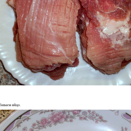
биваем яйцо.