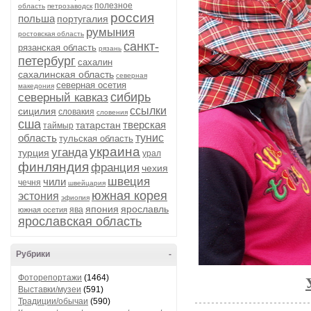
полезное
область
петрозаводск
россия
польша
португалия
румыния
ростовская область
санкт-
рязанская область
рязань
петербург
сахалин
сахалинская область
северная
северная осетия
македония
сибирь
северный кавказ
ссылки
сицилия
словакия
словения
сша
тверская
татарстан
таймыр
область
тунис
тульская область
украина
уганда
турция
урал
финляндия
франция
чехия
швеция
чили
чечня
швейцария
южная корея
эстония
эфиопия
япония
ярославль
ява
южная осетия
ярославская область
Рубрики
-
Фоторепортажи
(1464)
Выставки/музеи
(591)
Традиции/обычаи
(590)