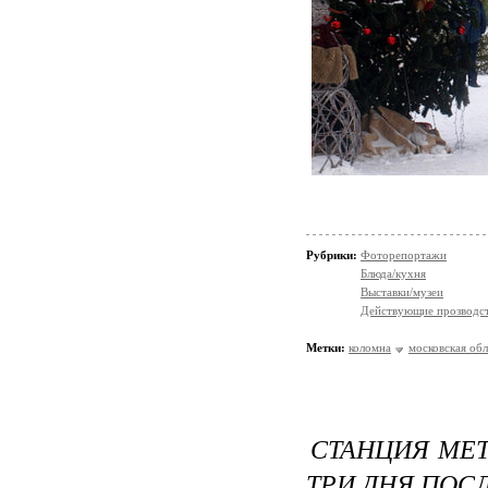
Рубрики:
Фоторепортажи
Блюда/кухня
Выставки/музеи
Действующие прозводст
Метки:
коломна
московская обл
СТАНЦИЯ МЕТ
ТРИ ДНЯ ПОС