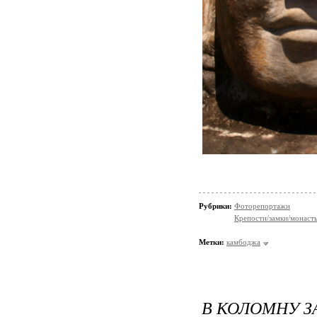
Рубрики:
Фоторепортажи
Крепости/замки/монаст
Метки:
камбоджа
В КОЛОМНУ З