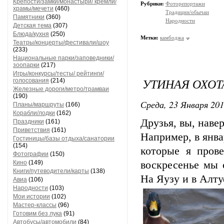
Крепости/замки/монастыри/ кремли/
Рубрики:
Фоторепортажи
храмы/мечети
(460)
Традиции/обычаи
Памятники
(360)
Народности
Детская тема
(307)
Блюда/кухня
(250)
Метки:
камбоджа
Театры/концерты/фестивали/шоу
(233)
Национальные парки/заповедники/
зоопарки
(217)
Игры/конкурсы/тесты/ рейтинги/
УТИНАЯ ОХОТ
голосования
(214)
Железные дороги/метро/трамваи
(190)
Среда, 23 Января 201
Планы/маршруты
(166)
Корабли/лодки
(162)
Друзья, вы, наве
Праздники
(161)
Приветствия
(161)
Например, в янва
Гостиницы/базы отдыха/санатории
(154)
которые я пров
Фотографии
(150)
Кино
(149)
воскресенье мы 
Книги/путеводители/карты
(138)
На Яузу и в Алту
Авиа
(106)
Народности
(103)
Мои истории
(102)
Мастер-классы
(96)
Готовим без лука
(91)
Автобусы/автомобили
(84)