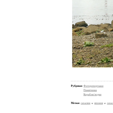
Рубрики:
Фоторепортажи
Памятники
Корабли/лодки
Метки:
сахалин
япония
саха