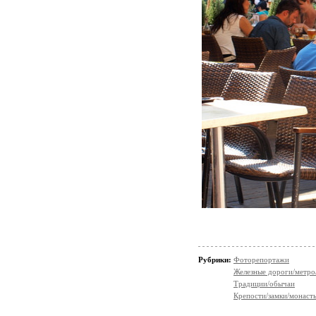
Рубрики:
Фоторепортажи
Железные дороги/метро
Традиции/обычаи
Крепости/замки/монаст