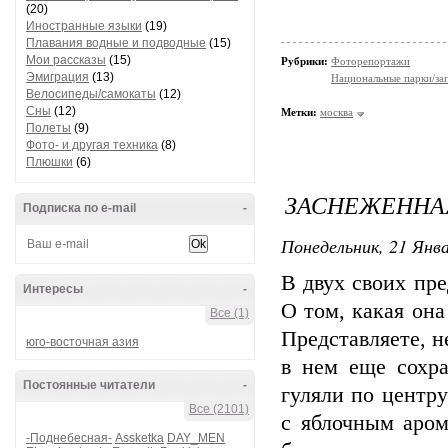
(20)
Иностранные языки
(19)
Плавания водные и подводные
(15)
Мои рассказы
(15)
Рубрики:
Фоторепортажи
Эмиграция
(13)
Национальные парки/за
Велосипеды/самокаты
(12)
Сны
(12)
Метки:
москва
Полеты
(9)
Фото- и другая техника
(8)
Плюшки
(6)
ЗАСНЕЖЕННА
Подписка по e-mail
-
Понедельник, 21 Янва
В двух своих пр
Интересы
-
О том, какая она
Все (1)
Представляете, н
юго-восточная азия
в нем еще сохр
Постоянные читатели
-
гуляли по центр
Все (2101)
с яблочным аром
-Поднебесная-
Assketka
DAY_MEN