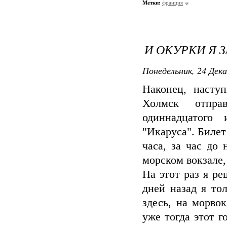
Метки:
франция
И ОКУРКИ Я ЗА
Понедельник, 24 Дека
Наконец, насту
Холмск отпра
одиннадцатого 
"Икаруса". Билет
часа, за час до
морском вокзале,
На этот раз я р
дней назад я то
здесь, на морво
уже тогда этот 