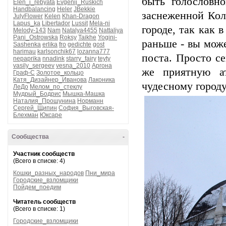
быть голословн
Elen_i_rebyata
Evgenij_Ruskich
Handbalancing
Heler
JBekkie
заснеженной Кол
JulyFlower
Kelen
Khan-Dragon
Lapus_ka
Libertador
Lussit
Mela-ni
городе, так как 
Melody-143
Nam
Natalya4455
Nattaliya
Pani_Ostrowska
Roksy
Taikhe
Yogini-
раньше - вы може
Sashenka
erlika
fro
gedichte
gost
harimau
karlsonchik67
lozanna777
поста. Просто с
nepaprika
nnadink
starry_fairy
teyty
vasily_sergeev
vesna_2010
Аргона
же приятную а
Граф-С
Золотое_кольцо
Катя_Дизайнер_Иванова
Лаконика
чудесному городу
ЛеДо
Мелом_по_стеклу
Мудрый_Бодрис
Мышка-Машка
Наталия_Прошунина
Норманн
Сергей_Щипин
София_Выговская-
Блехман
Юксаре
Сообщества
-
Участник сообществ
(Всего в списке: 4)
Кошки_разных_народов
Пни_мира
Городские_взломщики
Пойдем_поедим
Читатель сообществ
(Всего в списке: 1)
Городские_взломщики