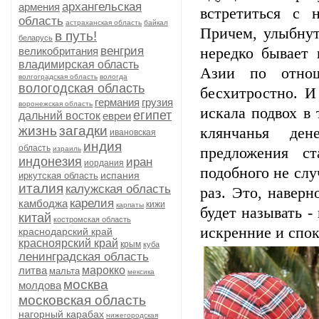
архангельская
армения
встретиться с 
область
астраханская область
байкал
Причем, улыбнут
в путь!
беларусь
венгрия
великобритания
нередко бывает
владимирская область
Азии по отнош
волгоградская область
вологда
вологодская область
бесхитростно. И
германия
грузия
воронежская область
искала подвох в 
египет
дальний восток
евреи
жизнь
загадки
клянчанья ден
ивановская
индия
область
израиль
предложения с
индонезия
иран
иордания
подобного не слу
испания
иркутская область
италия
калужская область
раз. Это, навер
карелия
камбоджа
кижи
карпаты
будет называть -
китай
костромская область
искренние и спо
краснодарский край
красноярский край
крым
куба
ленинградская область
литва
марокко
мальта
мексика
москва
молдова
московская область
нагорный карабах
нижегородская