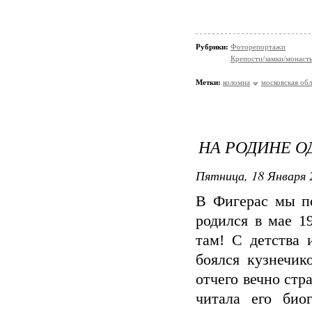
Рубрики:
Фоторепортажи
Крепости/замки/монаст
Метки:
коломна
московская обл
НА РОДИНЕ О
Пятница, 18 Января 
В Фигерас мы по
родился в мае 1
там! С детства 
боялся кузнечик
отчего вечно стр
читала его био