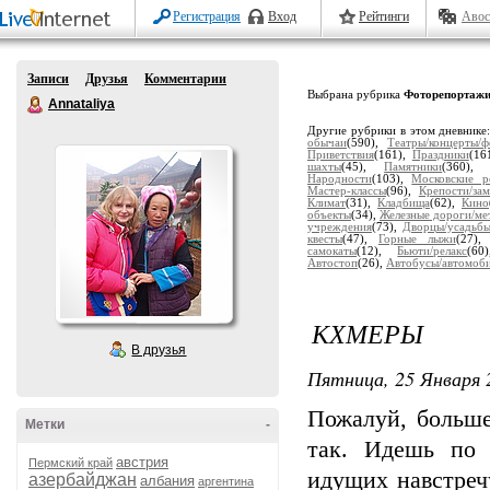
Регистрация
Вход
Рейтинги
Авос
Записи
Друзья
Комментарии
Выбрана рубрика
Фоторепортаж
Annataliya
Другие рубрики в этом дневнике
обычаи
(590),
Театры/концерты/ф
Приветствия
(161),
Праздники
(16
шахты
(45),
Памятники
(360)
Народности
(103),
Московские р
Мастер-классы
(96),
Крепости/за
Климат
(31),
Кладбища
(62),
Кино
объекты
(34),
Железные дороги/ме
учреждения
(73),
Дворцы/усадьб
квесты
(47),
Горные лыжи
(27)
самокаты
(12),
Бьюти/релакс
(6
Автостоп
(26),
Автобусы/автомоб
КХМЕРЫ
В друзья
Пятница, 25 Января 
Пожалуй, больше
Метки
-
так. Идешь по 
австрия
Пермский край
идущих навстреч
азербайджан
албания
аргентина