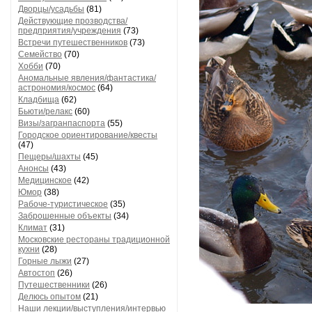
Дворцы/усадьбы
(81)
Действующие прозводства/
предприятия/учреждения
(73)
Встречи путешественников
(73)
Семейство
(70)
Хобби
(70)
Аномальные явления/фантастика/
астрономия/космос
(64)
Кладбища
(62)
Бьюти/релакс
(60)
Визы/загранпаспорта
(55)
Городское ориентирование/квесты
(47)
Пещеры/шахты
(45)
Анонсы
(43)
Медицинское
(42)
Юмор
(38)
Рабоче-туристическое
(35)
Заброшенные объекты
(34)
Климат
(31)
Московские рестораны традиционной
кухни
(28)
Горные лыжи
(27)
Автостоп
(26)
Путешественники
(26)
Делюсь опытом
(21)
Наши лекции/выступления/интервью