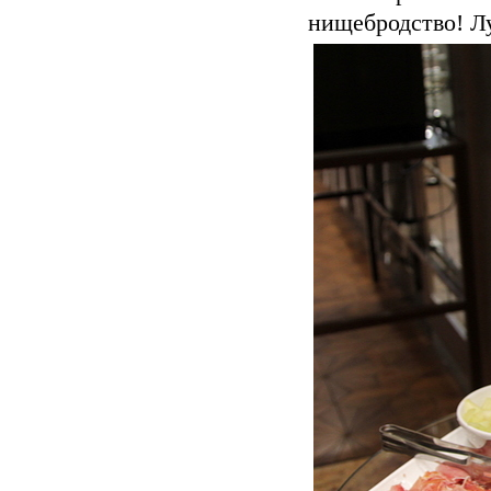
нищебродство! Лу