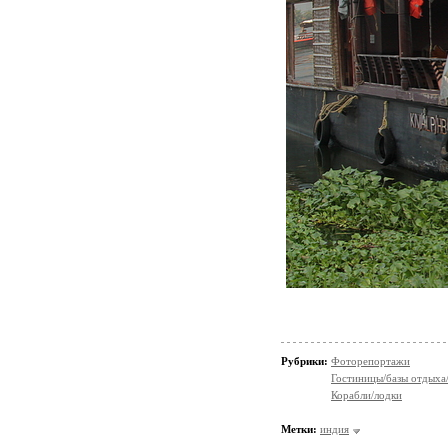
Рубрики:
Фоторепортажи
Гостиницы/базы отдыха
Корабли/лодки
Метки:
индия