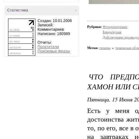
Статистика
-
Создан: 10.01.2006
Записей:
Рубрики:
Фоторепортажи
Комментариев:
Блюда/кухня
Написано: 180989
Действующие прозводст
Отчеты:
Посетители
Метки:
тюмень
тюменская обла
Поисковые фразы
ЧТО ПРЕДПО
ХАМОН ИЛИ 
Пятница, 15 Июня 20
Есть у меня о
достоинства жит
то, по его, все в
на завтраках 