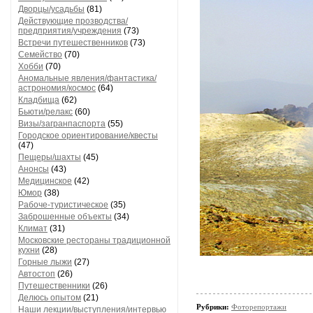
Дворцы/усадьбы
(81)
Действующие прозводства/
предприятия/учреждения
(73)
Встречи путешественников
(73)
Семейство
(70)
Хобби
(70)
Аномальные явления/фантастика/
астрономия/космос
(64)
Кладбища
(62)
Бьюти/релакс
(60)
Визы/загранпаспорта
(55)
Городское ориентирование/квесты
(47)
Пещеры/шахты
(45)
Анонсы
(43)
Медицинское
(42)
Юмор
(38)
Рабоче-туристическое
(35)
Заброшенные объекты
(34)
Климат
(31)
Московские рестораны традиционной
кухни
(28)
Горные лыжи
(27)
Автостоп
(26)
Путешественники
(26)
Делюсь опытом
(21)
Рубрики:
Фоторепортажи
Наши лекции/выступления/интервью