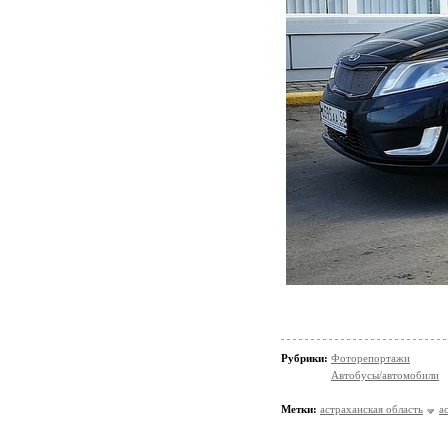
Рубрики:
Фоторепортажи
Автобусы/автомобили
Метки:
астраханская область
а