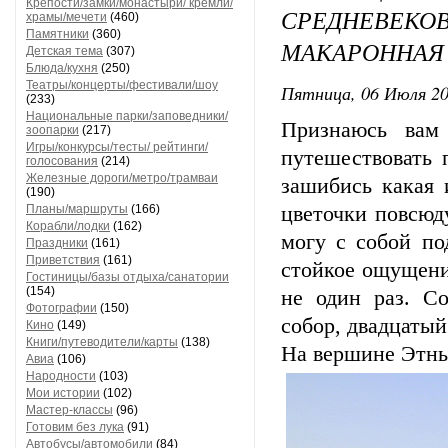
Крепости/замки/монастыри/ кремли/
СРЕДНЕВЕКОВ
храмы/мечети
(460)
Памятники
(360)
МАКАРОННАЯ 
Детская тема
(307)
Блюда/кухня
(250)
Театры/концерты/фестивали/шоу
Пятница, 06 Июля 20
(233)
Национальные парки/заповедники/
Признаюсь вам
зоопарки
(217)
Игры/конкурсы/тесты/ рейтинги/
путешествовать 
голосования
(214)
Железные дороги/метро/трамваи
зашибись какая 
(190)
Планы/маршруты
(166)
цветочки повсюд
Корабли/лодки
(162)
могу с собой по
Праздники
(161)
Приветствия
(161)
стойкое ощущение
Гостиницы/базы отдыха/санатории
(154)
не один раз. Со
Фотографии
(150)
собор, двадцатый 
Кино
(149)
Книги/путеводители/карты
(138)
На вершине Этны
Авиа
(106)
Народности
(103)
Мои истории
(102)
Мастер-классы
(96)
Готовим без лука
(91)
Автобусы/автомобили
(84)