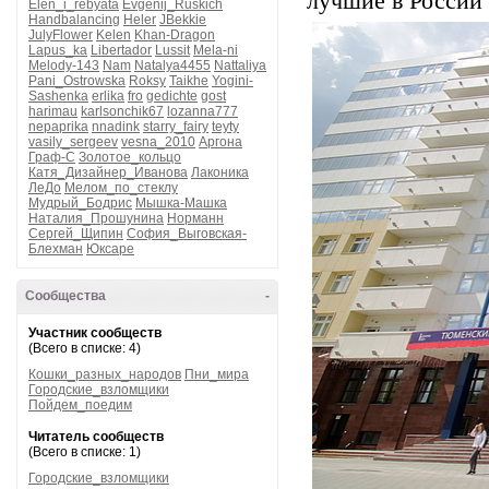
лучшие в России 
Elen_i_rebyata
Evgenij_Ruskich
Handbalancing
Heler
JBekkie
JulyFlower
Kelen
Khan-Dragon
Lapus_ka
Libertador
Lussit
Mela-ni
Melody-143
Nam
Natalya4455
Nattaliya
Pani_Ostrowska
Roksy
Taikhe
Yogini-
Sashenka
erlika
fro
gedichte
gost
harimau
karlsonchik67
lozanna777
nepaprika
nnadink
starry_fairy
teyty
vasily_sergeev
vesna_2010
Аргона
Граф-С
Золотое_кольцо
Катя_Дизайнер_Иванова
Лаконика
ЛеДо
Мелом_по_стеклу
Мудрый_Бодрис
Мышка-Машка
Наталия_Прошунина
Норманн
Сергей_Щипин
София_Выговская-
Блехман
Юксаре
Сообщества
-
Участник сообществ
(Всего в списке: 4)
Кошки_разных_народов
Пни_мира
Городские_взломщики
Пойдем_поедим
Читатель сообществ
(Всего в списке: 1)
Городские_взломщики