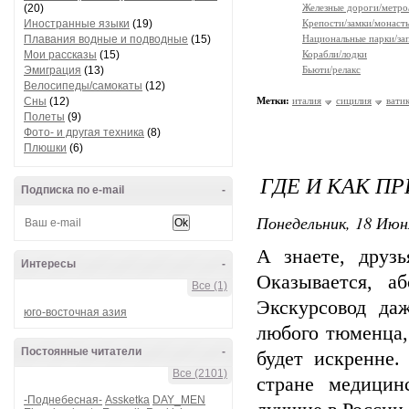
(20)
Железные дороги/метро
Иностранные языки
(19)
Крепости/замки/монаст
Плавания водные и подводные
(15)
Национальные парки/за
Мои рассказы
(15)
Корабли/лодки
Эмиграция
(13)
Бьюти/релакс
Велосипеды/самокаты
(12)
Сны
(12)
Метки:
италия
сицилия
вати
Полеты
(9)
Фото- и другая техника
(8)
Плюшки
(6)
ГДЕ И КАК П
Подписка по e-mail
-
Понедельник, 18 Июн
А знаете, друз
Интересы
-
Оказывается, а
Все (1)
Экскурсовод да
юго-восточная азия
любого тюменца, 
Постоянные читатели
-
будет искренне.
Все (2101)
стране медицин
-Поднебесная-
Assketka
DAY_MEN