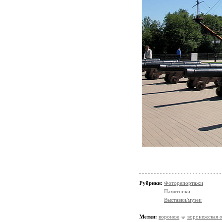
Рубрики:
Фоторепортажи
Памятники
Выставки/музеи
Метки:
воронеж
воронежская о