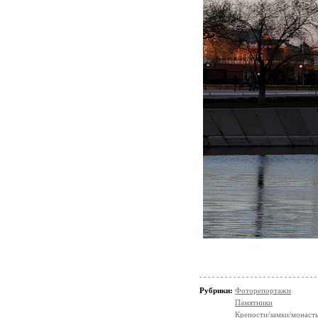
Рубрики:
Фоторепортажи
Памятники
Крепости/замки/монаст