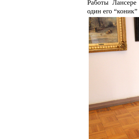
Работы Лансере 
один его “коник”