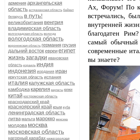
архангельская
армения
Ах, Форум! По к
область
астраханская область
байкал
встречались, бы
в путь!
беларусь
венгрия
великобритания
внутренней жизни
владимирская область
благодатен Рим
волгоградская область
вологда
вологодская область
самый обычный 
германия
грузия
воронежская область
современные итал
египет
дальний восток
евреи
жизнь
загадки
ивановская
вы знаете?
индия
область
израиль
индонезия
иран
иордания
испания
иркутская область
италия
калужская область
карелия
камбоджа
кижи
карпаты
китай
костромская область
краснодарский край
красноярский край
крым
куба
ленинградская область
литва
марокко
мальта
мексика
москва
молдова
московская область
нагорный карабах
нижегородская