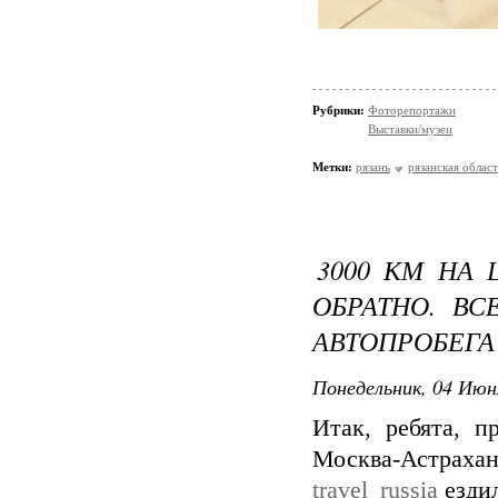
Рубрики:
Фоторепортажи
Выставки/музеи
Метки:
рязань
рязанская област
3000 КМ НА 
ОБРАТНО. В
АВТОПРОБЕГА
Понедельник, 04 Июн
Итак, ребята, п
Москва-Астрах
travel_russia
ездил