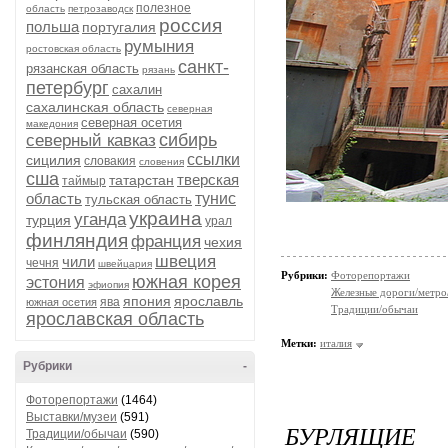
полезное
область
петрозаводск
россия
польша
португалия
румыния
ростовская область
санкт-
рязанская область
рязань
петербург
сахалин
сахалинская область
северная
северная осетия
македония
сибирь
северный кавказ
ссылки
сицилия
словакия
словения
сша
тверская
татарстан
таймыр
область
тунис
тульская область
украина
уганда
турция
урал
финляндия
франция
чехия
швеция
чили
чечня
швейцария
Рубрики:
Фоторепортажи
южная корея
эстония
эфиопия
Железные дороги/метро
япония
ярославль
ява
южная осетия
Традиции/обычаи
ярославская область
Метки:
италия
Рубрики
-
Фоторепортажи
(1464)
Выставки/музеи
(591)
БУРЛЯЩИЕ
Традиции/обычаи
(590)