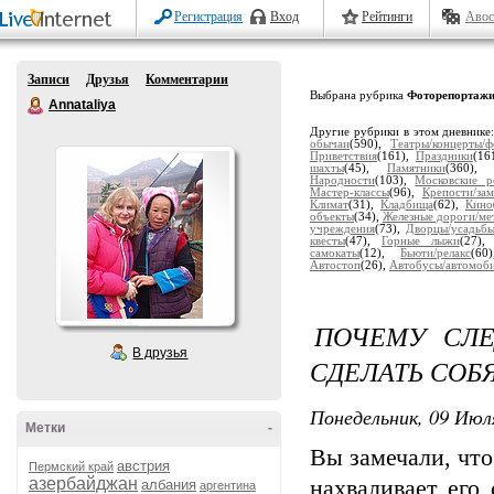
Регистрация
Вход
Рейтинги
Авос
Записи
Друзья
Комментарии
Выбрана рубрика
Фоторепортаж
Annataliya
Другие рубрики в этом дневнике
обычаи
(590),
Театры/концерты/ф
Приветствия
(161),
Праздники
(16
шахты
(45),
Памятники
(360)
Народности
(103),
Московские р
Мастер-классы
(96),
Крепости/за
Климат
(31),
Кладбища
(62),
Кино
объекты
(34),
Железные дороги/ме
учреждения
(73),
Дворцы/усадьб
квесты
(47),
Горные лыжи
(27)
самокаты
(12),
Бьюти/релакс
(6
Автостоп
(26),
Автобусы/автомоб
ПОЧЕМУ СЛ
В друзья
СДЕЛАТЬ СОБЯ
Понедельник, 09 Июля
Метки
-
Вы замечали, что
австрия
Пермский край
азербайджан
нахваливает его
албания
аргентина