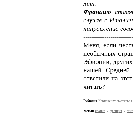
лет.
Францию
ставят
случае с Италие
направление гол
-----------------------
Меня, если чест
необычных стран
Эфиопии, других
нашей Средней 
ответили на это
читать?
Рубрики:
Игры/конкурсы/тесты/ р
Метки:
япония
франция
еги