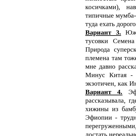
косичками), н
типичные мумба-
туда ехать дорого
Вариант 3.
Южн
тусовки Семена
Природа суперс
племена там тоже
мне давно расск
Минус Китая - 
экзотичен, как И
Вариант 4.
Эфи
рассказывала, г
хижины из бамбу
Эфиопии - трудн
перегруженными
достать нереальн