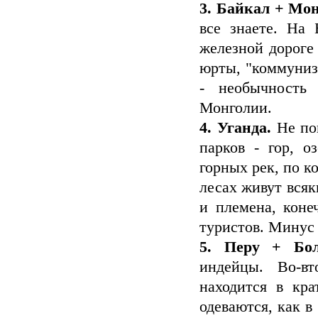
3. Байкал + Мон
все знаете. На 
железной дороге
юрты, "коммунизм
- необычность
Монголии.
4. Уганда.
Не пов
парков - гор, о
горных рек, по к
лесах живут всяк
и племена, коне
туристов. Минус 
5. Перу + Бол
индейцы. Во-в
находится в кра
одеваются, как 