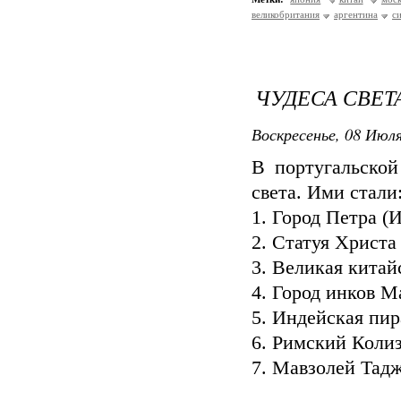
великобритания
аргентина
с
ЧУДЕСА СВЕТ
Воскресенье, 08 Июля
В португальской
света. Ими стали
1. Город Петра (
2. Статуя Христа
3. Великая китай
4. Город инков М
5. Индейская пи
6. Римский Колиз
7. Мавзолей Тад