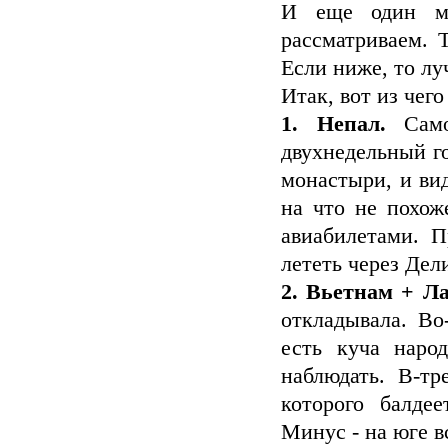
И еще один мо
рассматриваем. Т
Если ниже, то лу
Итак, вот из чег
1. Непал.
Самое
двухнедельный г
монастыри, и вид
на что не похож
авиабилетами. П
лететь через Дел
2. Вьетнам + Л
откладывала. Во
есть куча наро
наблюдать. В-тр
которого балде
Минус - на юге в