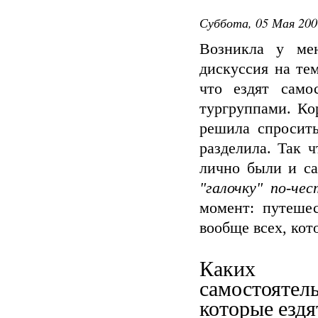
Суббота, 05 Мая 200
Возникла у ме
дискуссия на те
что ездят само
тургруппами. Ко
решила спросить
разделила. Так ч
лично были и с
"галочку" по-че
момент: путешес
вообще всех, кот
Каких п
самостояте
которые ездя