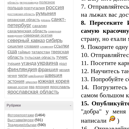
полезное
область
петрозаводск
7. Отправляйтесь
россия
польша
португалия
румыния
на лыжах вас дос
ростовская область
санкт-
рязанская область
рязань
8. Пересеките
петербург
сахалин
самую красочну
сахалинская область
северная
северная осетия
македония
страну, но ехали
сибирь
северный кавказ
ссылки
9. Покорите одн
сицилия
словакия
словения
сша
тверская
татарстан
таймыр
10. Отправляйтес
область
тунис
тульская область
11. Посетите кар
украина
уганда
турция
урал
финляндия
франция
чехия
12. Научитесь та
швеция
чили
чечня
швейцария
13. Попробуйте с
южная корея
эстония
эфиопия
14. Погрузитес
япония
ярославль
ява
южная осетия
ярославская область
самом большом к
15. Опубликуйт
Рубрики
-
"добра" у меня
Фоторепортажи
(1464)
написали
)
Выставки/музеи
(591)
Традиции/обычаи
(590)
16. Отправляйт