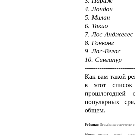
3. Париж
4. Лондон
5. Милан
6. Токио
7. Лос-Анджелес
8. Гонконг
9. Лас-Вегас
10. Сингапур
-----------------------
Как вам такой ре
в этот списо
прошлогодней 
популярных сре
общем.
Рубрики:
Игры/конкурсы/тесты/ р
Метки:
япония
китай
моск