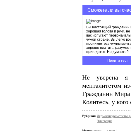
Сможете ли вы счас
Вы настоящий гражданин м
хорошая голова и руки, н
вас испугают первоначал
чужой стране. Вы легко в
проникнетесь чужим мента
хорошо платить, разумеетс
пригодятся. Не думаете?
Пройти тест
Не уверена я 
менталитетом из-
Гражданин Мира -
Колитесь, у кого
Рубрики:
Игры/конкурсы/тесты/ р
Эмиграция
Метки:
жизнь
в путь!