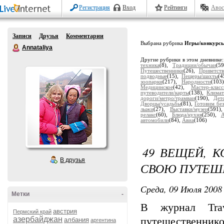
Регистрация
Вход
Рейтинги
Авос
Записи
Друзья
Комментарии
Выбрана рубрика
Игры/конкурсы
Annataliya
Другие рубрики в этом дневнике
техника
(8),
Традиции/обычаи
(5
Путешественники
(26),
Приветств
подводные
(15),
Пещеры/шахты
(4
зоопарки
(217),
Народности
(103
Медицинское
(42),
Мастер-клас
путеводители/карты
(138),
Клима
дороги/метро/трамваи
(190),
Дет
Дворцы/усадьбы
(81),
Готовим без
лыжи
(27),
Выставки/музеи
(591)
релакс
(60),
Блюда/кухня
(250),
автомобили
(84),
Авиа
(106)
49 ВЕЩЕЙ, К
В друзья
СВОЮ ПУТЕШ
Среда, 09 Июля 2008 
Метки
-
В журнал Trav
австрия
Пермский край
азербайджан
путешественник
албания
аргентина