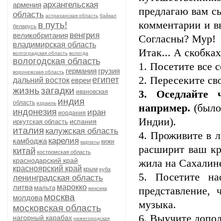
архангельская
армения
предлагаю вам с
область
астраханская область
байкал
комментарии и в
в путь!
беларусь
венгрия
великобритания
Согласны? Мур!
владимирская область
Итак... А скобка
волгоградская область
вологда
вологодская область
1. Посетите все 
германия
грузия
воронежская область
2. Пересеките св
египет
дальний восток
евреи
жизнь
загадки
ивановская
3. Оседлайте 
индия
область
израиль
например.
(было
индонезия
иран
иордания
Индии).
испания
иркутская область
италия
калужская область
4. Проживите в 
карелия
камбоджа
кижи
карпаты
расширит ваш кру
китай
костромская область
краснодарский край
жила на Сахалине
красноярский край
крым
куба
5. Посетите н
ленинградская область
литва
марокко
мальта
представление, 
мексика
москва
молдова
музыка.
московская область
6. Выучите допо
нагорный карабах
нижегородская