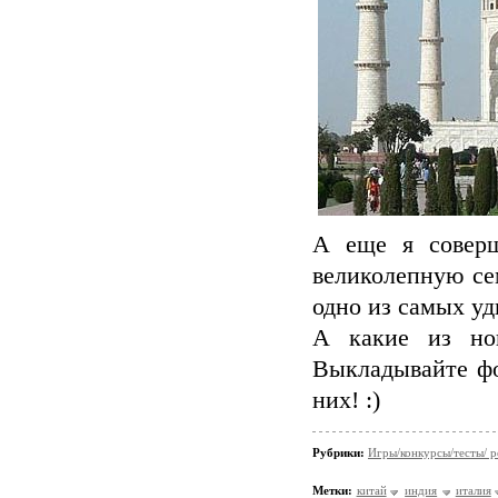
А еще я совер
великолепную се
одно из самых у
А какие из но
Выкладывайте фо
них! :)
Рубрики:
Игры/конкурсы/тесты/ р
Метки:
китай
индия
италия