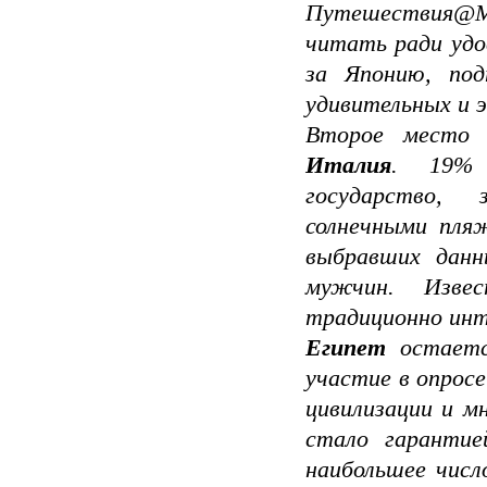
Путешествия@Mai
читать ради удо
за Японию, по
удивительных и 
Второе место 
Италия
. 19% 
государство, 
солнечными пля
выбравших данн
мужчин. Изве
традиционно инт
Египет
остаетс
участие в опросе
цивилизации и м
стало гаранти
наибольшее числ