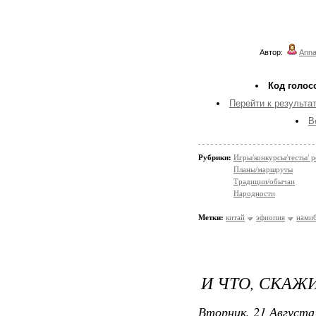
Автор:
Anna
Код голос
Перейти к результат
В
Рубрики:
Игры/конкурсы/тесты/ р
Планы/маршруты
Традиции/обычаи
Народности
Метки:
китай
эфиопия
нами
И ЧТО, СКАЖИ
Вторник, 21 Августа 