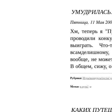
УМУДРИЛАСЬ..
Пятница, 11 Мая 200
Хм, теперь я "П
проводили конку
выиграть. Что
всамделишному,
вообще, не може
В общем, сижу, о
Рубрики:
Игры/конкурсы/тесты/ р
Метки:
в путь!
КАКИХ ПУТЕ