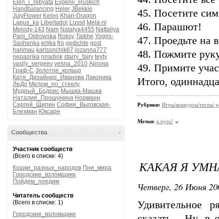
Elen_i_rebyata
Evgenij_Ruskich
Handbalancing
Heler
JBekkie
45. Посетите сим
JulyFlower
Kelen
Khan-Dragon
Lapus_ka
Libertador
Lussit
Mela-ni
46. Парашют!
Melody-143
Nam
Natalya4455
Nattaliya
Pani_Ostrowska
Roksy
Taikhe
Yogini-
47. Проедьте на в
Sashenka
erlika
fro
gedichte
gost
harimau
karlsonchik67
lozanna777
48. Пожмите руку
nepaprika
nnadink
starry_fairy
teyty
vasily_sergeev
vesna_2010
Аргона
49. Примите учас
Граф-С
Золотое_кольцо
Катя_Дизайнер_Иванова
Лаконика
Итого, одиннадцат
ЛеДо
Мелом_по_стеклу
Мудрый_Бодрис
Мышка-Машка
Наталия_Прошунина
Норманн
Сергей_Щипин
София_Выговская-
Рубрики:
Игры/конкурсы/тесты/ р
Блехман
Юксаре
Метки:
в путь!
Сообщества
-
Участник сообществ
(Всего в списке: 4)
КАКАЯ Я УМНАЯ
Кошки_разных_народов
Пни_мира
Городские_взломщики
Пойдем_поедим
Четверг, 26 Июня 20
Читатель сообществ
(Всего в списке: 1)
Удивительное р
Городские_взломщики
сказать... Ну, 