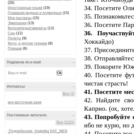
(20)
34. Посетите Ол
Иностранные языки
(19)
Плавания водные и подводные
(15)
35. Познакомьтес
Мои рассказы
(15)
Эмиграция
(13)
36. Посетите Па
Велосипеды/самокаты
(12)
36. Поучаству
Сны
(12)
Полеты
(9)
Хоккайдо)
Фото- и другая техника
(8)
Плюшки
(6)
37. Присоедините
38. Отправляйтес
Подписка по e-mail
-
39. Покорите Юж
40. Посетите ф
чистая страсть!
Интересы
-
41. Посетите ме
Все (1)
42. Найдите св
юго-восточная азия
Каприо. (ох, хоте
Постоянные читатели
-
43. Попробуйте 
Все (2101)
ибо не курю, но 
-Поднебесная-
Assketka
DAY_MEN
44. Посетите все