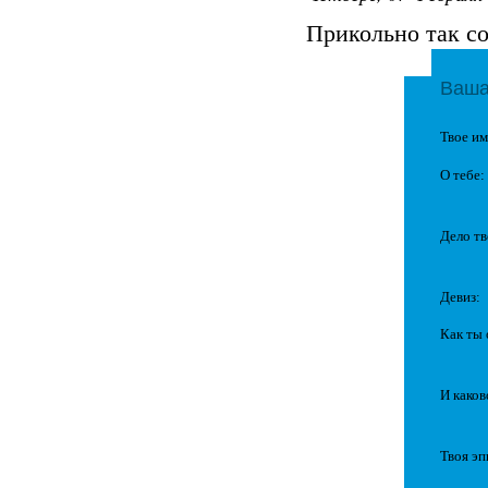
Прикольно так сов
Ваша
Твое им
О тебе:
Дело тв
Девиз:
Как ты
И каков
Твоя эп