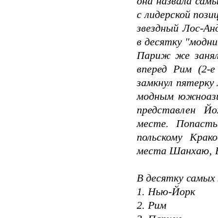
она назвала сам
с лидерской пози
звездный Лос-Ан
в десятку "модни
Париж же занял
вперед Рим (2-
замкнул пятерку
модным южноази
представлен Йо
месте. Попасть
польскому Крак
места Шанхаю, Б
В десятку самых 
1. Нью-Йорк
2. Рим