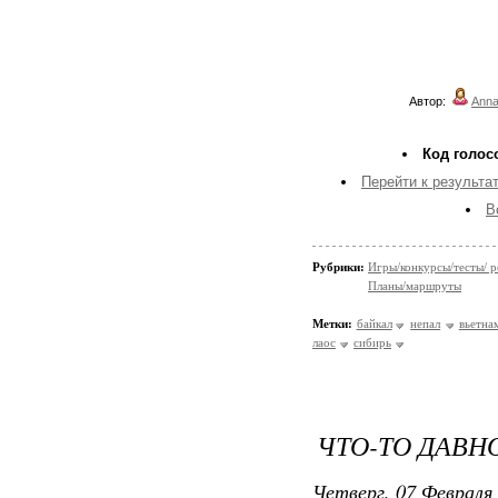
Автор:
Anna
Код голос
Перейти к результат
В
Рубрики:
Игры/конкурсы/тесты/ р
Планы/маршруты
Метки:
байкал
непал
вьетна
лаос
сибирь
ЧТО-ТО ДАВНО
Четверг, 07 Февраля 