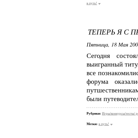
в путь!
ТЕПЕРЬ Я С П
Пятница, 18 Мая 200
Сегодня состо
выигранный тит
все познакомили
форума оказал
путшественника
были путеводител
Рубрики:
Игры/конкурсы/тесты/ р
Метки:
в путь!