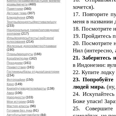
Крепости/замки/монастыри/ кремли/
храмы/мечети
(460)
хочется).
Памятники
(360)
17. Повторите п
Детская тема
(307)
Блюда/кухня
(250)
меня в названии 
Театры/концерты/фестивали/шоу
(233)
18. Посмотрите н
Национальные парки/заповедники/
зоопарки
(217)
19. Пройдитесь п
Игры/конкурсы/тесты/ рейтинги/
голосования
(214)
20. Посмотрите 
Железные дороги/метро/трамваи
Нил (интересно, 
(190)
Планы/маршруты
(166)
21. Заберитесь
Корабли/лодки
(162)
Праздники
(161)
в Индонезии: ву
Приветствия
(161)
22. Купите лодку
Гостиницы/базы отдыха/санатории
(154)
23. Попробуйте
Фотографии
(150)
Кино
(149)
людей мира.
(ну,
Книги/путеводители/карты
(138)
24. Искупайтесь
Авиа
(106)
Народности
(103)
Боже упаси! Зара
Мои истории
(102)
Мастер-классы
(96)
25. Совершите
Готовим без лука
(91)
самолётах, не пок
Автобусы/автомобили
(84)