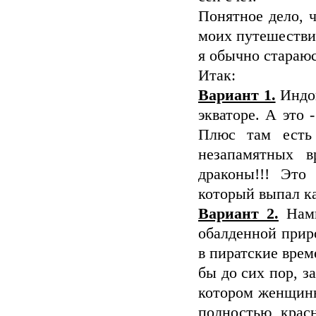
Понятное дело, ч
моих путешествия
я обычно стараюс
Итак:
Вариант 1.
Индон
экваторе. А это
Плюс там есть
незапамятных в
драконы!!! Это
который выпал ка
Вариант 2.
Нами
обалденной приро
в пиратские врем
бы до сих пор, з
котором женщины
полностью крас