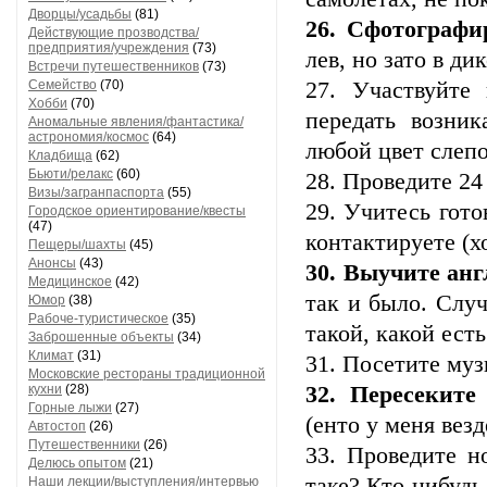
Дворцы/усадьбы
(81)
26. Сфотографи
Действующие прозводства/
предприятия/учреждения
(73)
лев, но зато в д
Встречи путешественников
(73)
Семейство
(70)
27. Участвуйте 
Хобби
(70)
передать возни
Аномальные явления/фантастика/
астрономия/космос
(64)
любой цвет слепо
Кладбища
(62)
Бьюти/релакс
(60)
28. Проведите 24
Визы/загранпаспорта
(55)
29. Учитесь гот
Городское ориентирование/квесты
(47)
контактируете (х
Пещеры/шахты
(45)
Анонсы
(43)
30. Выучите анг
Медицинское
(42)
так и было. Слу
Юмор
(38)
Рабоче-туристическое
(35)
такой, какой есть 
Заброшенные объекты
(34)
Климат
(31)
31. Посетите муз
Московские рестораны традиционной
кухни
(28)
32. Пересеките
Горные лыжи
(27)
(енто у меня везд
Автостоп
(26)
Путешественники
(26)
33. Проведите н
Делюсь опытом
(21)
таке? Кто-нибудь
Наши лекции/выступления/интервью