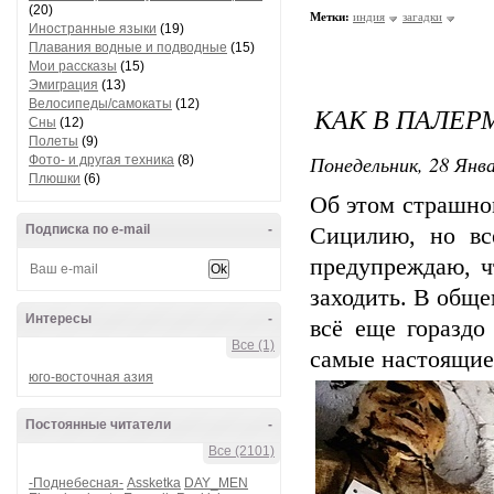
(20)
Метки:
индия
загадки
Иностранные языки
(19)
Плавания водные и подводные
(15)
Мои рассказы
(15)
Эмиграция
(13)
Велосипеды/самокаты
(12)
КАК В ПАЛЕР
Сны
(12)
Полеты
(9)
Понедельник, 28 Янва
Фото- и другая техника
(8)
Плюшки
(6)
Об этом страшно
Подписка по e-mail
-
Сицилию, но вс
предупреждаю, ч
заходить. В обще
Интересы
-
всё еще гораздо
Все (1)
самые настоящие
юго-восточная азия
Постоянные читатели
-
Все (2101)
-Поднебесная-
Assketka
DAY_MEN