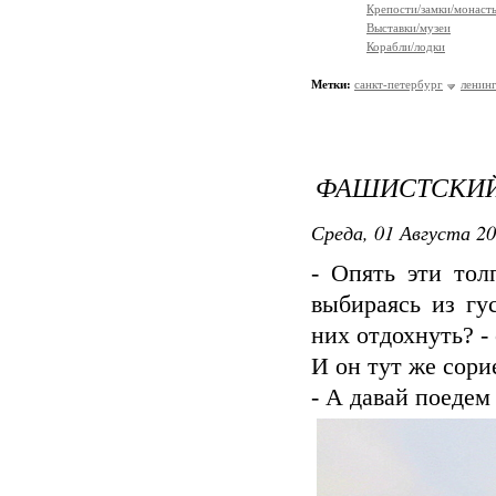
Крепости/замки/монаст
Выставки/музеи
Корабли/лодки
Метки:
санкт-петербург
ленинг
ФАШИСТСКИЙ
Среда, 01 Августа 20
- Опять эти тол
выбираясь из гу
них отдохнуть? -
И он тут же сори
- А давай поедем 