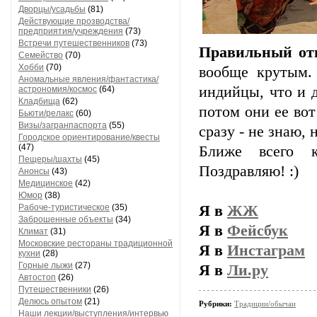
Дворцы/усадьбы
(81)
Действующие прозводства/
предприятия/учреждения
(73)
Встречи путешественников
(73)
Правильный от
Семейство
(70)
Хобби
(70)
вообще крутым.
Аномальные явления/фантастика/
индийцы, что и 
астрономия/космос
(64)
Кладбища
(62)
потом они ее вот
Бьюти/релакс
(60)
Визы/загранпаспорта
(55)
сразу - не знаю,
Городское ориентирование/квесты
(47)
Ближе всего 
Пещеры/шахты
(45)
Поздравляю! :)
Анонсы
(43)
Медицинское
(42)
Юмор
(38)
Рабоче-туристическое
(35)
Я в
ЖЖ
Заброшенные объекты
(34)
Я в
Фейсбук
Климат
(31)
Московские рестораны традиционной
Я в
Инстаграм
кухни
(28)
Горные лыжи
(27)
Я в
Ли.ру
Автостоп
(26)
Путешественники
(26)
Делюсь опытом
(21)
Рубрики:
Традиции/обычаи
Наши лекции/выступления/интервью