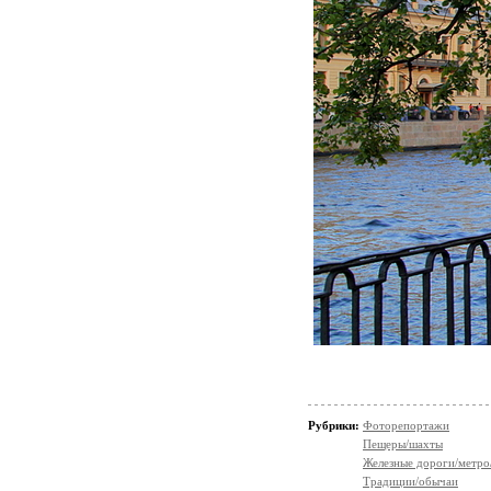
Рубрики:
Фоторепортажи
Пещеры/шахты
Железные дороги/метро
Традиции/обычаи