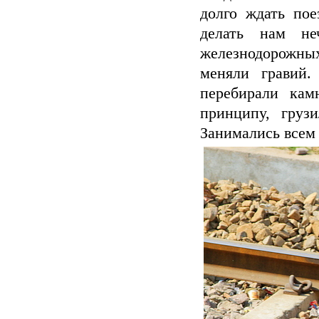
долго ждать пое
делать нам н
железнодорожны
меняли гравий.
перебирали кам
принципу, груз
Занимались всем