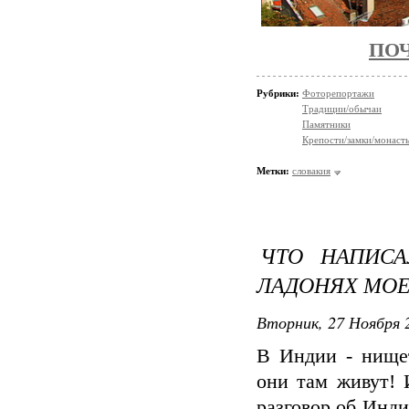
ПОЧ
Рубрики:
Фоторепортажи
Традиции/обычаи
Памятники
Крепости/замки/монаст
Метки:
словакия
ЧТО НАПИС
ЛАДОНЯХ МО
Вторник, 27 Ноября 2
В Индии - нищет
они там живут! 
разговор об Инди