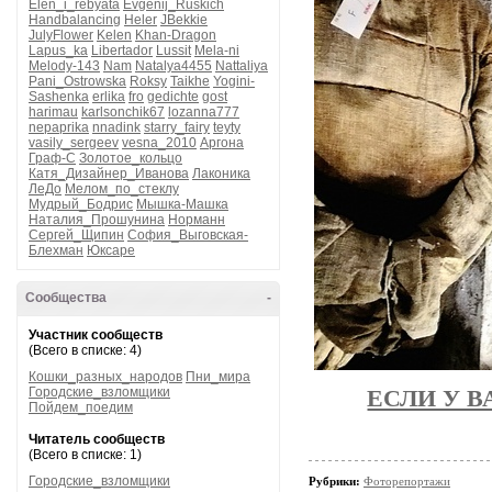
Elen_i_rebyata
Evgenij_Ruskich
Handbalancing
Heler
JBekkie
JulyFlower
Kelen
Khan-Dragon
Lapus_ka
Libertador
Lussit
Mela-ni
Melody-143
Nam
Natalya4455
Nattaliya
Pani_Ostrowska
Roksy
Taikhe
Yogini-
Sashenka
erlika
fro
gedichte
gost
harimau
karlsonchik67
lozanna777
nepaprika
nnadink
starry_fairy
teyty
vasily_sergeev
vesna_2010
Аргона
Граф-С
Золотое_кольцо
Катя_Дизайнер_Иванова
Лаконика
ЛеДо
Мелом_по_стеклу
Мудрый_Бодрис
Мышка-Машка
Наталия_Прошунина
Норманн
Сергей_Щипин
София_Выговская-
Блехман
Юксаре
Сообщества
-
Участник сообществ
(Всего в списке: 4)
Кошки_разных_народов
Пни_мира
Городские_взломщики
ЕСЛИ У В
Пойдем_поедим
Читатель сообществ
(Всего в списке: 1)
Городские_взломщики
Рубрики:
Фоторепортажи