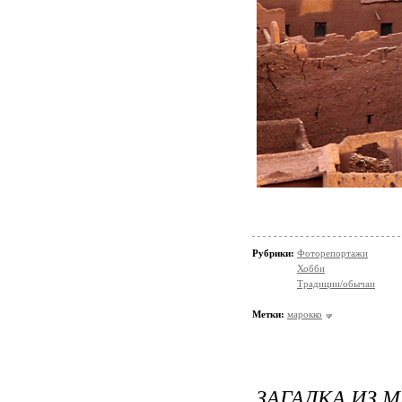
Рубрики:
Фоторепортажи
Хобби
Традиции/обычаи
Метки:
марокко
ЗАГАДКА ИЗ М