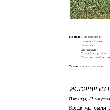
Рубрики:
Фоторепортажи
Традиции/обычаи
Памятники
Блюда/кухня
Театры/концерты/фести
Крепости/замки/монаст
Метки:
нагорный карабах
ИСТОРИЯ ИЗ 
Пятница, 17 Августа
Когда мы были в