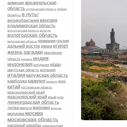
архангельская
армения
область
астраханская область
байкал
в путь!
беларусь
венгрия
великобритания
владимирская область
волгоградская область
вологда
вологодская область
германия
грузия
воронежская область
египет
дальний восток
евреи
жизнь
загадки
ивановская
индия
область
израиль
индонезия
иран
иордания
испания
иркутская область
италия
калужская область
карелия
камбоджа
кижи
карпаты
китай
костромская область
краснодарский край
красноярский край
крым
куба
ленинградская область
литва
марокко
мальта
мексика
москва
молдова
московская область
нагорный карабах
нижегородская