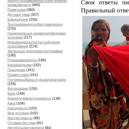
Крепости/замки/монастыри/ кремли/
Свои ответы пи
храмы/мечети
(460)
Правильный ответ
Памятники
(360)
Детская тема
(307)
Блюда/кухня
(250)
Театры/концерты/фестивали/шоу
(233)
Национальные парки/заповедники/
зоопарки
(217)
Игры/конкурсы/тесты/ рейтинги/
голосования
(214)
Железные дороги/метро/трамваи
(190)
Планы/маршруты
(166)
Корабли/лодки
(162)
Праздники
(161)
Приветствия
(161)
Гостиницы/базы отдыха/санатории
(154)
Фотографии
(150)
Кино
(149)
Книги/путеводители/карты
(138)
Авиа
(106)
Народности
(103)
Мои истории
(102)
Мастер-классы
(96)
Готовим без лука
(91)
Автобусы/автомобили
(84)