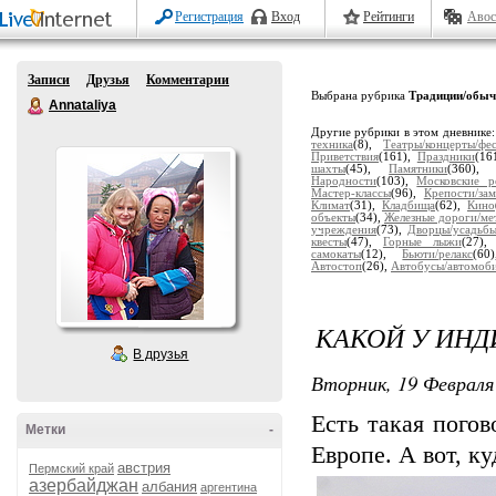
Регистрация
Вход
Рейтинги
Авос
Записи
Друзья
Комментарии
Выбрана рубрика
Традиции/обыч
Annataliya
Другие рубрики в этом дневнике
техника
(8),
Театры/концерты/фе
Приветствия
(161),
Праздники
(16
шахты
(45),
Памятники
(360)
Народности
(103),
Московские р
Мастер-классы
(96),
Крепости/за
Климат
(31),
Кладбища
(62),
Кино
объекты
(34),
Железные дороги/ме
учреждения
(73),
Дворцы/усадьб
квесты
(47),
Горные лыжи
(27)
самокаты
(12),
Бьюти/релакс
(6
Автостоп
(26),
Автобусы/автомоб
КАКОЙ У ИНД
В друзья
Вторник, 19 Февраля 
Есть такая погов
Метки
-
Европе. А вот, к
австрия
Пермский край
азербайджан
албания
аргентина