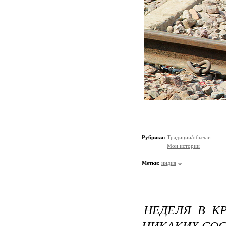
Рубрики:
Традиции/обычаи
Мои истории
Метки:
индия
НЕДЕЛЯ В К
НИКАКИХ СОС