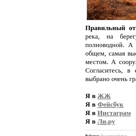
Правильный от
река, на бере
полноводной. А
общем, самая вы
местом. А соору
Согласитесь, в
выбрано очень гр
Я в
ЖЖ
Я в
Фейсбук
Я в
Инстаграм
Я в
Ли.ру
Рубрики:
Традиции/обычаи