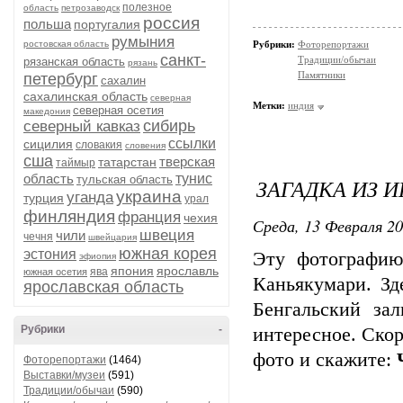
полезное
область
петрозаводск
россия
польша
португалия
румыния
ростовская область
Рубрики:
Фоторепортажи
санкт-
Традиции/обычаи
рязанская область
рязань
Памятники
петербург
сахалин
сахалинская область
северная
Метки:
индия
северная осетия
македония
сибирь
северный кавказ
ссылки
сицилия
словакия
словения
сша
тверская
татарстан
таймыр
область
тунис
тульская область
ЗАГАДКА ИЗ И
украина
уганда
турция
урал
финляндия
франция
чехия
Среда, 13 Февраля 20
швеция
чили
чечня
швейцария
южная корея
эстония
Эту фотографию
эфиопия
япония
ярославль
ява
южная осетия
Каньякумари. Зд
ярославская область
Бенгальский за
Рубрики
-
интересное. Скор
фото и скажите:
Фоторепортажи
(1464)
Выставки/музеи
(591)
Традиции/обычаи
(590)