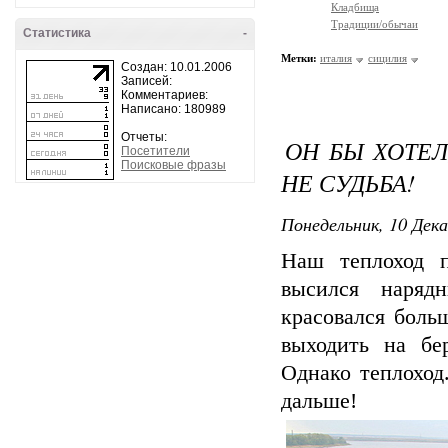
Кладбища
Традиции/обычаи
Статистика
-
Метки:
италия
сицилия
Создан: 10.01.2006
Записей:
Комментариев:
Написано: 180989
Отчеты:
ОН БЫ ХОТЕЛ
Посетители
Поисковые фразы
НЕ СУДЬБА!
Понедельник, 10 Дека
Наш теплоход п
высился наряд
красовался боль
выходить на бер
Однако теплоход
дальше!