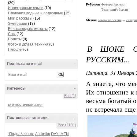
(20)
Рубрики:
Фоторепортажи
Иностранные языки
(19)
Традиции/обычаи
Плавания водные и подводные
(15)
Мои рассказы
(15)
Метки:
северная осетия
северн
Эмиграция
(13)
Велосипеды/самокаты
(12)
Сны
(12)
Полеты
(9)
Фото- и другая техника
(8)
В ШОКЕ О
Плюшки
(6)
РУССКИМ...
Подписка по e-mail
-
Пятница, 31 Января 
А знаете, что ме
Интересы
-
Их отношение к н
Все (1)
весьма богатый о
юго-восточная азия
не встречала еще
Постоянные читатели
-
Все (2101)
-Поднебесная-
Assketka
DAY_MEN