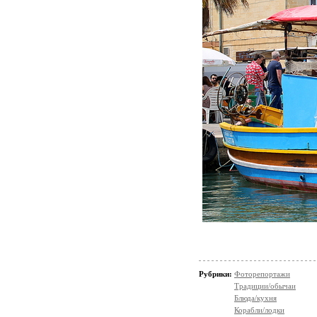
Рубрики:
Фоторепортажи
Традиции/обычаи
Блюда/кухня
Корабли/лодки