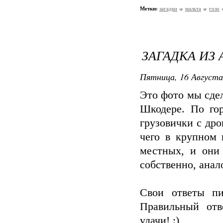
Метки:
загадки
мальта
гозо
ЗАГАДКА ИЗ 
Пятница, 16 Августа
Это фото мы сде
Шкодере. По гор
грузовички с дро
чего в крупном 
местных, и они 
собственно, ана
Свои ответы пи
Правильный отв
удачи! :)