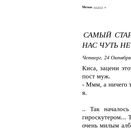
Метки:
мальта
САМЫЙ СТАР
НАС ЧУТЬ Н
Четверг, 24 Октября
Киса, зацени это
пост муж.
- Ммм, а ничего 
я.
.. Так началось
гироскутером... 
очень милым алба