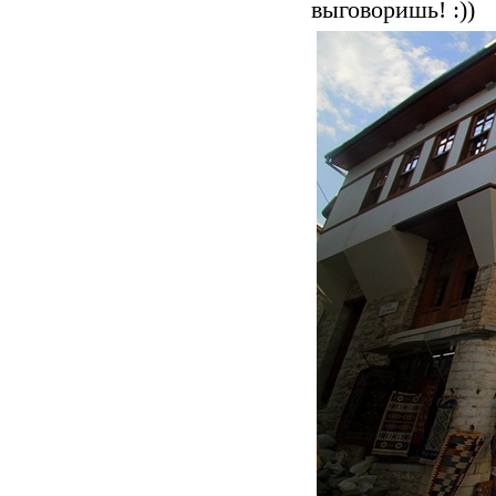
выговоришь! :))