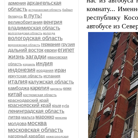
нас из автобуса
архангельская
армения
комнату... Имен
область
астраханская область
байкал
в путь!
республику Кос
беларусь
венгрия
великобритания
автобусе из Сев
владимирская область
волгоградская область
вологда
вологодская область
германия
грузия
воронежская область
египет
дальний восток
евреи
жизнь
загадки
ивановская
индия
область
израиль
индонезия
иран
иордания
испания
иркутская область
италия
калужская область
карелия
камбоджа
кижи
карпаты
китай
костромская область
краснодарский край
красноярский край
крым
куба
ленинградская область
литва
марокко
мальта
мексика
москва
молдова
московская область
нагорный карабах
нижегородская