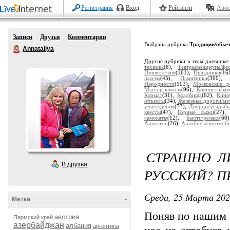
Регистрация
Вход
Рейтинги
Авос
Записи
Друзья
Комментарии
Выбрана рубрика
Традиции/обыч
Annataliya
Другие рубрики в этом дневнике
техника
(8),
Театры/концерты/фе
Приветствия
(161),
Праздники
(16
шахты
(45),
Памятники
(360)
Народности
(103),
Московские р
Мастер-классы
(96),
Крепости/за
Климат
(31),
Кладбища
(62),
Кино
объекты
(34),
Железные дороги/ме
учреждения
(73),
Дворцы/усадьб
квесты
(47),
Горные лыжи
(27)
самокаты
(12),
Бьюти/релакс
(6
Автостоп
(26),
Автобусы/автомоб
СТРАШНО ЛИ
В друзья
РУССКИЙ? П
Среда, 25 Марта 202
Метки
-
Поняв по нашим 
австрия
Пермский край
азербайджан
албания
аргентина