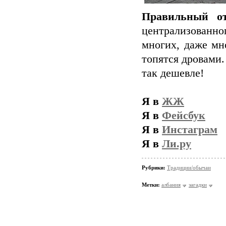
Правильный от
централизованног
многих, даже мн
топятся дровами.
так дешевле!
Я в
ЖЖ
Я в
Фейсбук
Я в
Инстаграм
Я в
Ли.ру
Рубрики:
Традиции/обычаи
Метки:
албания
загадки