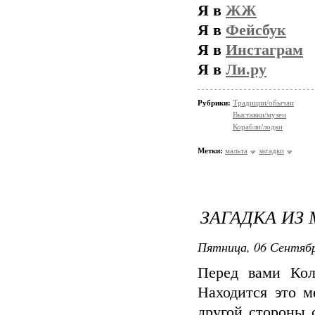
Я в
ЖЖ
Я в
Фейсбук
Я в
Инстаграм
Я в
Ли.ру
Рубрики:
Традиции/обычаи
Выставки/музеи
Корабли/лодки
Метки:
мальта
загадки
ЗАГАДКА ИЗ 
Пятница, 06 Сентябр
Перед вами Кол
Находится это м
другой стороны 