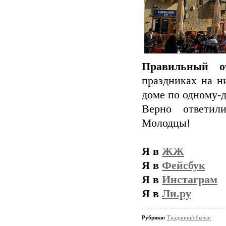
Правильный от
праздниках на н
доме по одному-д
Верно ответи
Молодцы!
Я в
ЖЖ
Я в
Фейсбук
Я в
Инстаграм
Я в
Ли.ру
Рубрики:
Традиции/обычаи