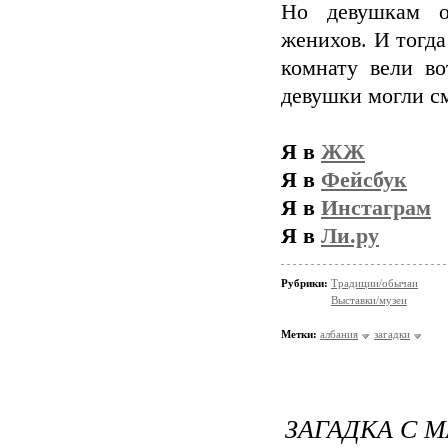
Но девушкам о
женихов. И тогд
комнату вели во
девушки могли с
Я в
ЖЖ
Я в
Фейсбук
Я в
Инстаграм
Я в
Ли.ру
Рубрики:
Традиции/обычаи
Выставки/музеи
Метки:
албания
загадки
ЗАГАДКА С М