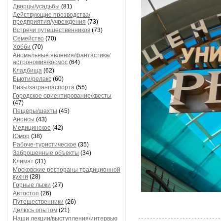
Дворцы/усадьбы
(81)
Действующие прозводства/
предприятия/учреждения
(73)
Встречи путешественников
(73)
Семейство
(70)
Хобби
(70)
Аномальные явления/фантастика/
астрономия/космос
(64)
Кладбища
(62)
Бьюти/релакс
(60)
Визы/загранпаспорта
(55)
Городское ориентирование/квесты
(47)
Пещеры/шахты
(45)
Анонсы
(43)
Медицинское
(42)
Юмор
(38)
Рабоче-туристическое
(35)
Заброшенные объекты
(34)
Климат
(31)
Московские рестораны традиционной
кухни
(28)
Горные лыжи
(27)
Автостоп
(26)
Путешественники
(26)
Делюсь опытом
(21)
Наши лекции/выступления/интервью