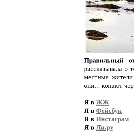
Правильный от
рассказывала о 
местные жители 
они... копают чер
Я в
ЖЖ
Я в
Фейсбук
Я в
Инстаграм
Я в
Ли.ру