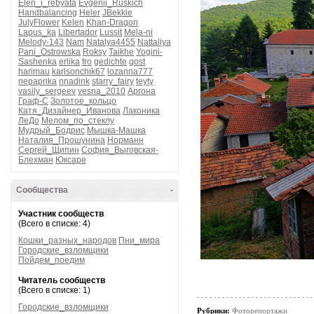
Elen_i_rebyata
Evgenij_Ruskich
Handbalancing
Heler
JBekkie
JulyFlower
Kelen
Khan-Dragon
Lapus_ka
Libertador
Lussit
Mela-ni
Melody-143
Nam
Natalya4455
Nattaliya
Pani_Ostrowska
Roksy
Taikhe
Yogini-
Sashenka
erlika
fro
gedichte
gost
harimau
karlsonchik67
lozanna777
nepaprika
nnadink
starry_fairy
teyty
vasily_sergeev
vesna_2010
Аргона
Граф-С
Золотое_кольцо
Катя_Дизайнер_Иванова
Лаконика
ЛеДо
Мелом_по_стеклу
Мудрый_Бодрис
Мышка-Машка
Наталия_Прошунина
Норманн
Сергей_Щипин
София_Выговская-
Блехман
Юксаре
Сообщества
-
Участник сообществ
(Всего в списке: 4)
Кошки_разных_народов
Пни_мира
Городские_взломщики
Пойдем_поедим
Читатель сообществ
(Всего в списке: 1)
Городские_взломщики
Рубрики:
Фоторепортажи