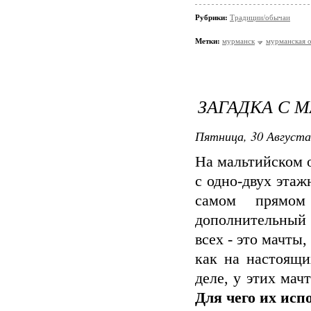
Рубрики:
Традиции/обычаи
Метки:
мурманск
мурманская о
ЗАГАДКА С М
Пятница, 30 Августа
На мальтийском о
с одно-двух эта
самом прямом
дополнительный 
всех - это мачты
как на настоящи
деле, у этих мач
Для чего их исп