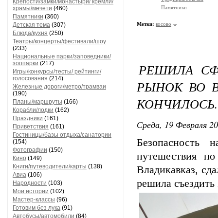
Крепости/замки/монастыри/ кремли/
Памятники
храмы/мечети
(460)
Памятники
(360)
Метки:
косово
Детская тема
(307)
Блюда/кухня
(250)
Театры/концерты/фестивали/шоу
(233)
Национальные парки/заповедники/
зоопарки
(217)
РЕШИЛА СФ
Игры/конкурсы/тесты/ рейтинги/
голосования
(214)
РЫНОК ВО В
Железные дороги/метро/трамваи
(190)
КОНЧИЛОСЬ..
Планы/маршруты
(166)
Корабли/лодки
(162)
Праздники
(161)
Среда, 19 Февраля 20
Приветствия
(161)
Гостиницы/базы отдыха/санатории
Безопасность 
(154)
Фотографии
(150)
путешествия п
Кино
(149)
Книги/путеводители/карты
(138)
Владикавказ, сда
Авиа
(106)
решила съездить
Народности
(103)
Мои истории
(102)
Мастер-классы
(96)
Готовим без лука
(91)
Автобусы/автомобили
(84)