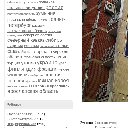
полезное
область
петрозаводск
россия
польша
португалия
румыния
ростовская область
санкт-
рязанская область
рязань
петербург
сахалин
сахалинская область
северная
северная осетия
македония
сибирь
северный кавказ
ссылки
сицилия
словакия
словения
сша
тверская
татарстан
таймыр
область
тунис
тульская область
украина
уганда
турция
урал
финляндия
франция
чехия
швеция
чили
чечня
швейцария
южная корея
эстония
эфиопия
япония
ярославль
ява
южная осетия
ярославская область
Рубрики
-
Фоторепортажи
(1464)
Выставки/музеи
(591)
Рубрики:
Фоторепортажи
Традиции/обычаи
(590)
Традиции/обычаи