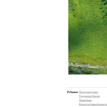
Рубрики:
Фоторепортажи
Традиции/обычаи
Памятники
Крепости/замки/монаст