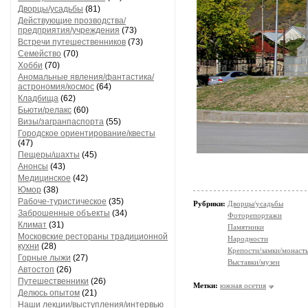
Дворцы/усадьбы
(81)
Действующие прозводства/
предприятия/учреждения
(73)
Встречи путешественников
(73)
Семейство
(70)
Хобби
(70)
Аномальные явления/фантастика/
астрономия/космос
(64)
Кладбища
(62)
Бьюти/релакс
(60)
Визы/загранпаспорта
(55)
Городское ориентирование/квесты
(47)
Пещеры/шахты
(45)
Анонсы
(43)
Медицинское
(42)
Юмор
(38)
Рабоче-туристическое
(35)
Рубрики:
Дворцы/усадьбы
Заброшенные объекты
(34)
Фоторепортажи
Климат
(31)
Памятники
Московские рестораны традиционной
Народности
кухни
(28)
Крепости/замки/монаст
Горные лыжи
(27)
Выставки/музеи
Автостоп
(26)
Путешественники
(26)
Метки:
южная осетия
Делюсь опытом
(21)
Наши лекции/выступления/интервью