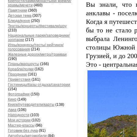
Крепости/замки/монастыри/ кремли/
Вы знали, что 
храмы/мечети
(460)
Памятники
(360)
анклавы - посел
Детская тема
(307)
Когда я путешест
Блюда/кухня
(250)
Театры/концерты/фестивали/шоу
бы то не стало 
(233)
Национальные парки/заповедники/
выбрала Ленинго
зоопарки
(217)
Игры/конкурсы/тесты/ рейтинги/
столицы Южной О
голосования
(214)
Железные дороги/метро/трамваи
Грузией, и до 20
(190)
Это - центральна
Планы/маршруты
(166)
Корабли/лодки
(162)
Праздники
(161)
Приветствия
(161)
Гостиницы/базы отдыха/санатории
(154)
Фотографии
(150)
Кино
(149)
Книги/путеводители/карты
(138)
Авиа
(106)
Народности
(103)
Мои истории
(102)
Мастер-классы
(96)
Готовим без лука
(91)
Автобусы/автомобили
(84)