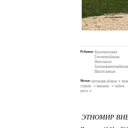
Рубрики:
Фоторепортажи
Традиции/обычаи
Народности
Театры/концерты/фести
Мастер-классы
Метки:
калужская область
мон
чукотка
камчатка
сибирь
округ
ЭТНОМИР ВН