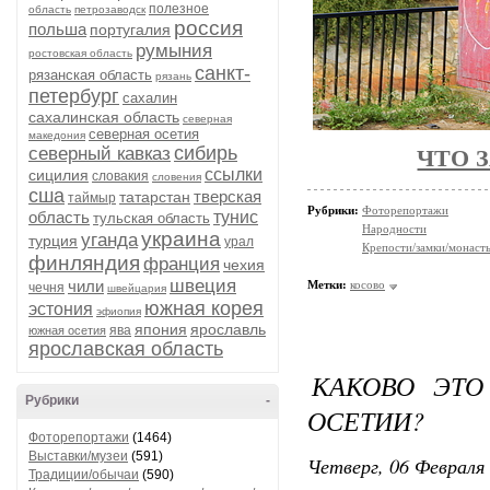
полезное
область
петрозаводск
россия
польша
португалия
румыния
ростовская область
санкт-
рязанская область
рязань
петербург
сахалин
сахалинская область
северная
северная осетия
македония
сибирь
северный кавказ
ЧТО 
ссылки
сицилия
словакия
словения
сша
тверская
татарстан
таймыр
Рубрики:
Фоторепортажи
область
тунис
тульская область
Народности
украина
уганда
турция
урал
Крепости/замки/монаст
финляндия
франция
чехия
швеция
чили
Метки:
косово
чечня
швейцария
южная корея
эстония
эфиопия
япония
ярославль
ява
южная осетия
ярославская область
КАКОВО ЭТО
Рубрики
-
ОСЕТИИ?
Фоторепортажи
(1464)
Выставки/музеи
(591)
Четверг, 06 Февраля 
Традиции/обычаи
(590)