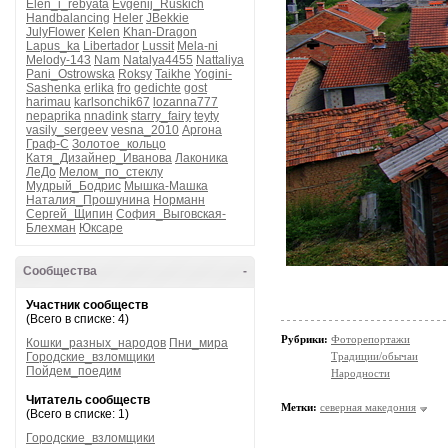
Elen_i_rebyata
Evgenij_Ruskich
Handbalancing
Heler
JBekkie
JulyFlower
Kelen
Khan-Dragon
Lapus_ka
Libertador
Lussit
Mela-ni
Melody-143
Nam
Natalya4455
Nattaliya
Pani_Ostrowska
Roksy
Taikhe
Yogini-
Sashenka
erlika
fro
gedichte
gost
harimau
karlsonchik67
lozanna777
nepaprika
nnadink
starry_fairy
teyty
vasily_sergeev
vesna_2010
Аргона
Граф-С
Золотое_кольцо
Катя_Дизайнер_Иванова
Лаконика
ЛеДо
Мелом_по_стеклу
Мудрый_Бодрис
Мышка-Машка
Наталия_Прошунина
Норманн
Сергей_Щипин
София_Выговская-
Блехман
Юксаре
Сообщества
-
Участник сообществ
(Всего в списке: 4)
Рубрики:
Фоторепортажи
Кошки_разных_народов
Пни_мира
Городские_взломщики
Традиции/обычаи
Пойдем_поедим
Народности
Читатель сообществ
Метки:
северная македония
(Всего в списке: 1)
Городские_взломщики