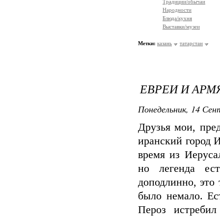
Традиции/обычаи
Народности
Блюда/кухня
Выставки/музеи
Метки:
казань
татарстан
ЕВРЕИ И АР
Понедельник, 14 Сент
Друзья мои, пред
иранский город И
время из Иеруса
но легенда ес
доподлинно, это 
было немало. Ес
Пероз истребил