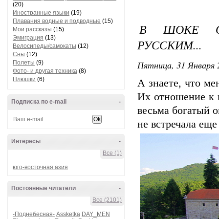
(20)
Иностранные языки
(19)
Плавания водные и подводные
(15)
В ШОКЕ О
Мои рассказы
(15)
Эмиграция
(13)
РУССКИМ...
Велосипеды/самокаты
(12)
Сны
(12)
Пятница, 31 Января 
Полеты
(9)
Фото- и другая техника
(8)
Плюшки
(6)
А знаете, что ме
Их отношение к н
Подписка по e-mail
-
весьма богатый о
не встречала еще
Интересы
-
Все (1)
юго-восточная азия
Постоянные читатели
-
Все (2101)
-Поднебесная-
Assketka
DAY_MEN