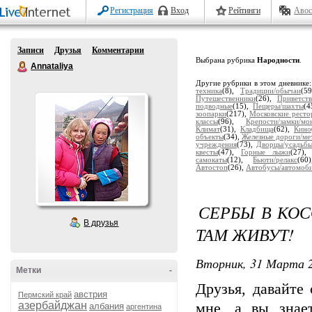
Регистрация
Вход
Рейтинги
Авос
Записи
Друзья
Комментарии
Выбрана рубрика
Народности
.
Annataliya
Другие рубрики в этом дневнике
техника
(8),
Традиции/обычаи
(5
Путешественники
(26),
Приветств
подводные
(15),
Пещеры/шахты
(4
зоопарки
(217),
Московские рест
классы
(96),
Крепости/замки/м
Климат
(31),
Кладбища
(62),
Кино
объекты
(34),
Железные дороги/ме
учреждения
(73),
Дворцы/усадьб
квесты
(47),
Горные лыжи
(27)
самокаты
(12),
Бьюти/релакс
(6
Автостоп
(26),
Автобусы/автомоб
СЕРБЫ В КОС
В друзья
ТАМ ЖИВУТ!
Вторник, 31 Марта 2
Метки
-
Друзья, давайте
австрия
Пермский край
азербайджан
мне, а вы знае
албания
аргентина