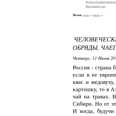
Крепости/замки/монаст
Выставки/музеи
Метки:
иран
евреи
ЧЕЛОВЕЧЕ
ОБРЯДЫ, ЧАЕ
Четверг, 11 Июня 20
Россия - страна 
если в ее европ
квас и медовуху
картошку, то в А
чай на травах. 
Сибири. Но от э
И когда, будучи