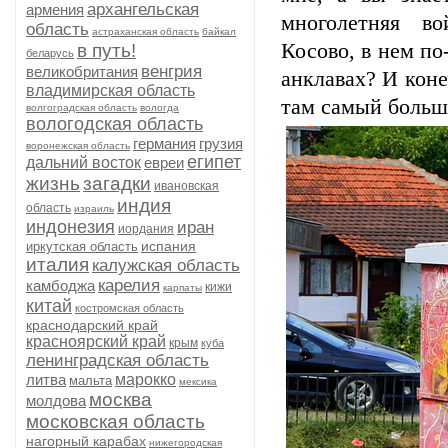
архангельская
армения
многолетняя во
область
астраханская область
байкал
Косово, в нем по
в путь!
беларусь
венгрия
великобритания
анклавах? И коне
владимирская область
там самый больш
волгоградская область
вологда
вологодская область
германия
грузия
воронежская область
египет
дальний восток
евреи
жизнь
загадки
ивановская
индия
область
израиль
индонезия
иран
иордания
испания
иркутская область
италия
калужская область
карелия
камбоджа
кижи
карпаты
китай
костромская область
краснодарский край
красноярский край
крым
куба
ленинградская область
литва
марокко
мальта
мексика
москва
молдова
московская область
нагорный карабах
нижегородская