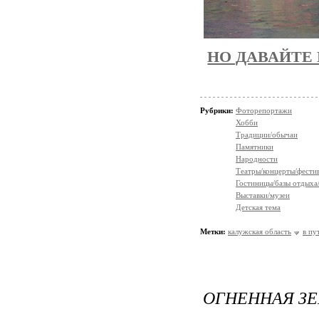
НО ДАВАЙТЕ 
Рубрики:
Фоторепортажи
Хобби
Традиции/обычаи
Памятники
Народности
Театры/концерты/фести
Гостиницы/базы отдыха
Выставки/музеи
Детская тема
Метки:
калужская область
в пу
ОГНЕННАЯ ЗЕ