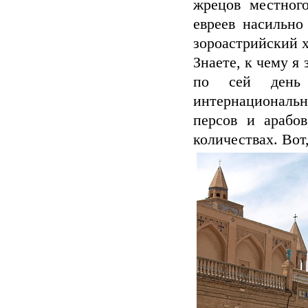
жрецов местног
евреев насильно
зороастрийский 
Знаете, к чему я 
по сей день 
интернациональ
персов и арабо
количествах. Вот,