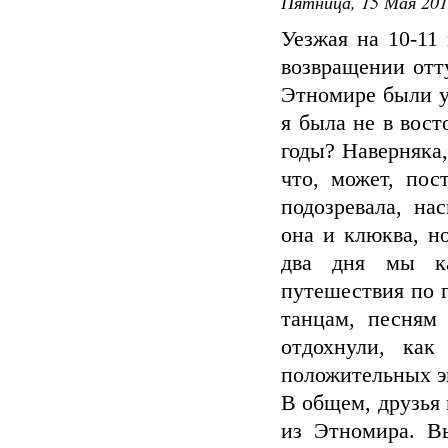
Пятница, 15 Мая 201
Уезжая на 10-11
возвращении отт
Этномире были уж
я была не в вост
годы? Наверняка,
что, может, пос
подозревала, на
она и клюква, но
два дня мы ка
путешествия по 
танцам, песням
отдохнули, ка
положительных э
В общем, друзья 
из Этномира. В