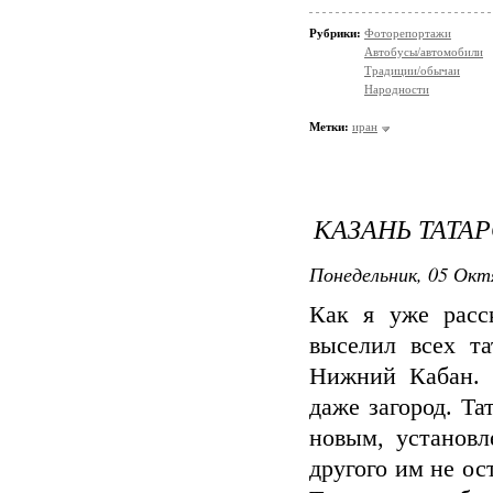
Рубрики:
Фоторепортажи
Автобусы/автомобили
Традиции/обычаи
Народности
Метки:
иран
КАЗАНЬ ТАТА
Понедельник, 05 Окт
Как я уже расс
выселил всех та
Нижний Кабан. Т
даже загород. Т
новым, установ
другого им не ос