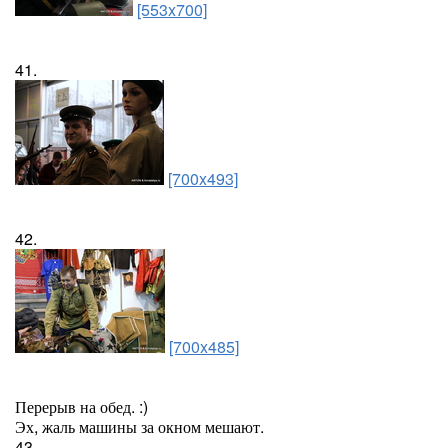
[553x700]
41.
[700x493]
42.
[700x485]
Перерыв на обед. :)
Эх, жаль машины за окном мешают.
43.