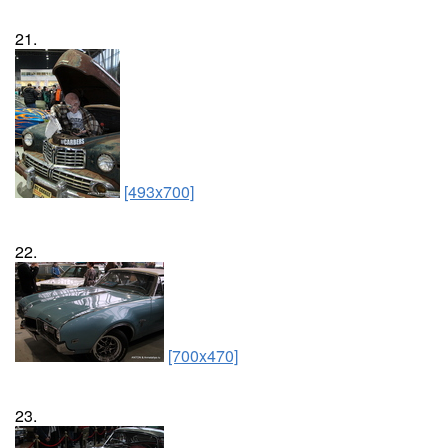
21.
[493x700]
22.
[700x470]
23.