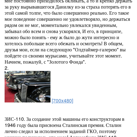
мне постоянно приходилось окликать, а то и крепко держать
за руку вырывавшегося Данилку из-за страха потерять его в
этой самой толпе, что было совершенно реально. Его такое
мое поведение совершенно не удовлетворяло, но держаться
рядом он не мог, моментально увлекался увиденным,
забывал обо всем и снова ускорялся, И его, в принципе,
можно было понять - ему ж было до жути интересно и
хотелось побольше всего обежать и осмотреть! В общем,
друзья мои, если на следующую "Олдтаймер-галерею" вы
пойдете со своими мурысами, учитывайте этот момент.
Начнем, пожалуй, с "Золотого Фонда".
2.
[700x480]
ЗИС-110. За создание этой машины его конструкторам в
1946 году была присвоена Сталинская премия. Сталин
лично следил за исполнением заданий ГКО, поэтому