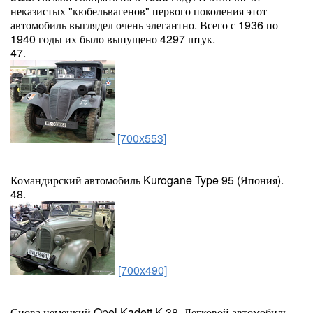
неказистых "кюбельвагенов" первого поколения этот
автомобиль выглядел очень элегантно. Всего с 1936 по
1940 годы их было выпущено 4297 штук.
47.
[700x553]
Командирский автомобиль Kurogane Type 95 (Япония).
48.
[700x490]
Снова немецкий Opel Kadett K-38. Легковой автомобиль