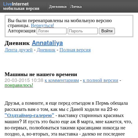
Live
Internet
Дневники
Личка
мобильная версия
Вы были перенаправлены на мобильную версию
страницы.
Вернуться!
Авторизация
Дневник
Annataliya
Лента друзей
-
Дневник
-
Полная версия
Машины не нашего времени
20-03-2015 10:38
к комментариям
-
к полной версии
-
понравилось!
Друзья, а помните, я еще перед отъездом в Пермь обещала
рассказать вам о том, как мы с Даней ходили на 23-ю
"Олдтаймер-галерею"
- выставку старинных красивых
машин? И пусть это было еще аж 8 марта, мне кажется, что,
во-первых, полюбоваться такими красавцами никогда не
поздно, а, во-вторых, эта выставка - далеко не последнее