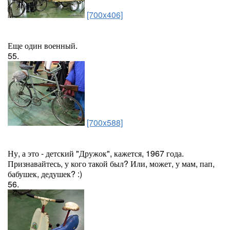
[700x406]
Еще один военный.
55.
[700x588]
Ну, а это - детский "Дружок", кажется, 1967 года.
Признавайтесь, у кого такой был? Или, может, у мам, пап,
бабушек, дедушек? :)
56.