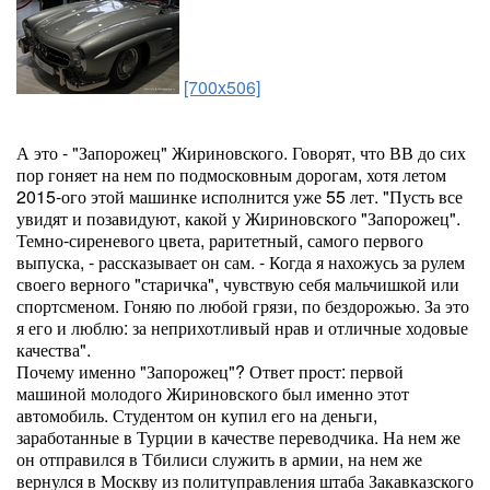
[700x506]
А это - "Запорожец" Жириновского. Говорят, что ВВ до сих
пор гоняет на нем по подмосковным дорогам, хотя летом
2015-ого этой машинке исполнится уже 55 лет. "Пусть все
увидят и позавидуют, какой у Жириновского "Запорожец".
Темно-сиреневого цвета, раритетный, самого первого
выпуска, - рассказывает он сам. - Когда я нахожусь за рулем
своего верного "старичка", чувствую себя мальчишкой или
спортсменом. Гоняю по любой грязи, по бездорожью. За это
я его и люблю: за неприхотливый нрав и отличные ходовые
качества".
Почему именно "Запорожец"? Ответ прост: первой
машиной молодого Жириновского был именно этот
автомобиль. Студентом он купил его на деньги,
заработанные в Турции в качестве переводчика. На нем же
он отправился в Тбилиси служить в армии, на нем же
вернулся в Москву из политуправления штаба Закавказского