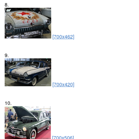
8.
[700x462]
9.
[700x420]
10.
[700x506]