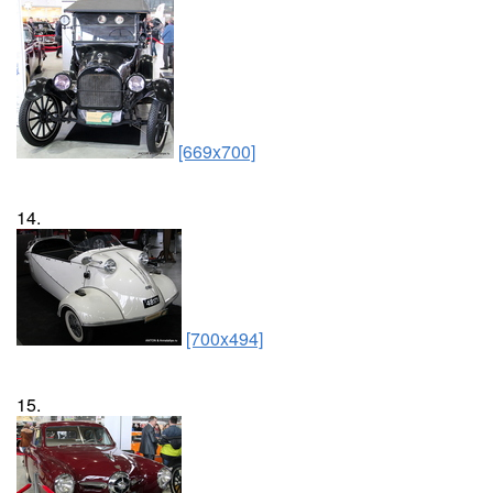
[669x700]
14.
[700x494]
15.