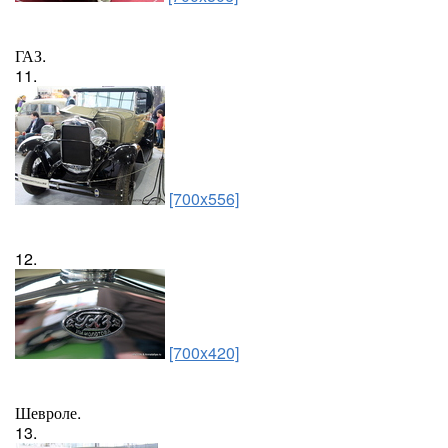
ГАЗ.
11.
[700x556]
12.
[700x420]
Шевроле.
13.