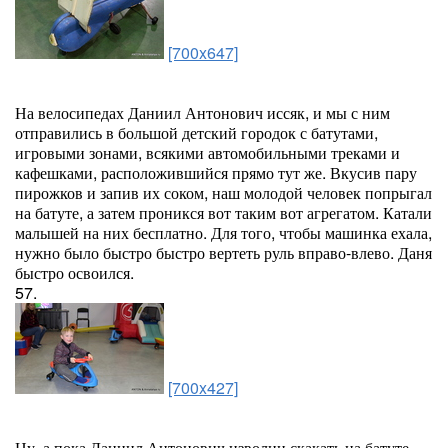
[700x647]
На велосипедах Даниил Антонович иссяк, и мы с ним
отправились в большой детский городок с батутами,
игровыми зонами, всякими автомобильными треками и
кафешками, расположившийся прямо тут же. Вкусив пару
пирожков и запив их соком, наш молодой человек попрыгал
на батуте, а затем проникся вот таким вот агрегатом. Катали
малышей на них бесплатно. Для того, чтобы машинка ехала,
нужно было быстро быстро вертеть руль вправо-влево. Даня
быстро освоился.
57.
[700x427]
Ну, а пока Даниил Антонович изволии скакать на батуте