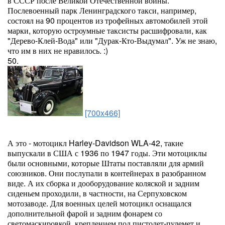
в СССР после Великой Отечественной войны.
Послевоенный парк Ленинградского такси, например,
состоял на 90 процентов из трофейных автомобилей этой
марки, которую остроумные таксисты расшифровали, как
"Дерево-Клей-Вода" или "Дурак-Кто-Выдумал". Уж не знаю,
что им в них не нравилось. :)
50.
[700x466]
А это - мотоцикл Harley-Davidson WLA-42, такие
выпускали в США с 1936 по 1947 годы. Эти мотоциклы
были основными, которые Штаты поставляли для армий
союзников. Они послупали в контейнерах в разобранном
виде. А их сборка и дооборудование коляской и задним
сиденьем проходили, в частности, на Серпуховском
мотозаводе. Для военных целей мотоцикл оснащался
дополнительной фарой и задним фонарем со
светомаскировкой, креплением под пистолет-пулемет и