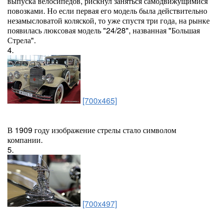
выпуска велосипедов, рискнул заняться самодвижущимися
повозками. Но если первая его модель была действительно
незамысловатой коляской, то уже спустя три года, на рынке
появилась люксовая модель "24/28", названная "Большая
Стрела".
4.
[700x465]
В 1909 году изображение стрелы стало символом
компании.
5.
[700x497]