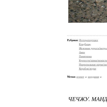
Рубрики:
Фоторепортажи
Кладбища
Железные дороги/метро
Авиа
Памятники
Крепости/замки/монаст
Национальные парки/за
Корабли/лодки
Метки:
египет
иордания
ЧЕЧЖУ. МАН