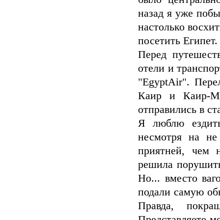
назад я уже побы
настолько восхит
посетить Египет.
Перед путешест
отели и транспор
"EgyptAir". Пер
Каир и Каир-М
отправились в с
Я люблю ездить
несмотря на не
приятней, чем 
решила порушить
Но... вместо ва
подали самую об
Правда, покр
Представляете м