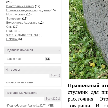
(20)
Иностранные языки
(19)
Плавания водные и подводные
(15)
Мои рассказы
(15)
Эмиграция
(13)
Велосипеды/самокаты
(12)
Сны
(12)
Полеты
(9)
Фото- и другая техника
(8)
Плюшки
(6)
Подписка по e-mail
-
Интересы
-
Все (1)
юго-восточная азия
Правильный отв
стульчик для пи
Постоянные читатели
-
расстояния. Эт
Все (2101)
товарищи. И ст
-Поднебесная-
Assketka
DAY_MEN