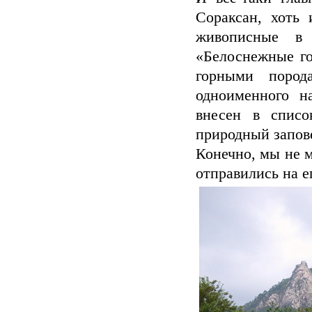
Сораксан, хоть 
живописные в 
«Белоснежные г
горными пород
одноименного н
внесен в спис
природный запов
Конечно, мы не м
отправились на е