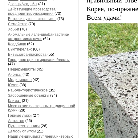
правильный отве
Дворцы/усадьбы
(81)
Корее, по-прежне
Действующие прозводства/
предприятия/учреждения
(73)
Всем удачи!
Встречи путешественников
(73)
Семейство
(70)
Хобби
(70)
Аномальные явления/фантастика/
астрономия/космос
(64)
Кладбища
(62)
Бьюти/релакс
(60)
Визы/загранпаспорта
(55)
Городское ориентирование/квесты
(47)
Пещеры/шахты
(45)
Анонсы
(43)
Медицинское
(42)
Юмор
(38)
Рабоче-туристическое
(35)
Заброшенные объекты
(34)
Климат
(31)
Московские рестораны традиционной
кухни
(28)
Горные лыжи
(27)
Автостоп
(26)
Путешественники
(26)
Делюсь опытом
(21)
Наши лекции/выступления/интервью