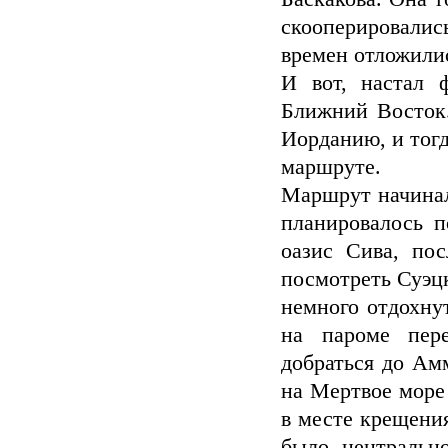
скооперировались
времен отложили
И вот, настал 
Ближний Восток.
Иорданию, и тог
маршруте.
Маршрут начинал
планировалось п
оазис Сива, по
посмотреть Суэц
немного отдохну
на пароме пере
добраться до Амм
на Мертвое море
в месте крещени
было центральн