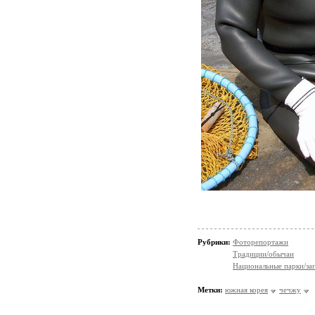
Рубрики:
Фоторепортажи
Традиции/обычаи
Национальные парки/за
Метки:
южная корея
чечжу