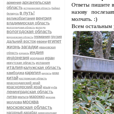
архангельская
армения
Ответы пишите в
область
астраханская область
байкал
назову послеза
в путь!
беларусь
венгрия
великобритания
молчать. :)
владимирская область
Всем остальным 
волгоградская область
вологда
вологодская область
германия
грузия
воронежская область
египет
дальний восток
евреи
жизнь
загадки
ивановская
индия
область
израиль
индонезия
иран
иордания
испания
иркутская область
италия
калужская область
карелия
камбоджа
кижи
карпаты
китай
костромская область
краснодарский край
красноярский край
крым
куба
ленинградская область
литва
марокко
мальта
мексика
москва
молдова
московская область
нагорный карабах
нижегородская