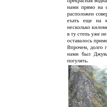
прекрасная водна
нами прямо на с
расположен совер
ехать еще на к
несколько килом
в ту степь уже н
оставалось приме
Впрочем, долго 
нами был Джува
погулять.