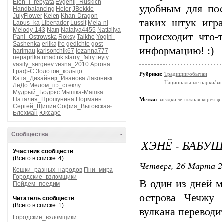
Elen_i_rebyata
Evgenij_Ruskich
удобным для пос
Handbalancing
Heler
JBekkie
JulyFlower
Kelen
Khan-Dragon
таких штук игр
Lapus_ka
Libertador
Lussit
Mela-ni
Melody-143
Nam
Natalya4455
Nattaliya
происходит что-
Pani_Ostrowska
Roksy
Taikhe
Yogini-
Sashenka
erlika
fro
gedichte
gost
информацию! :)
harimau
karlsonchik67
lozanna777
nepaprika
nnadink
starry_fairy
teyty
vasily_sergeev
vesna_2010
Аргона
Граф-С
Золотое_кольцо
Рубрики:
Традиции/обычаи
Катя_Дизайнер_Иванова
Лаконика
Национальные парки/за
ЛеДо
Мелом_по_стеклу
Мудрый_Бодрис
Мышка-Машка
Наталия_Прошунина
Норманн
Метки:
загадки
южная корея
Сергей_Щипин
София_Выговская-
Блехман
Юксаре
Сообщества
-
ХЭНЁ - БАБ
Участник сообществ
(Всего в списке: 4)
Четверг, 26 Марта 2
Кошки_разных_народов
Пни_мира
Городские_взломщики
В один из дней 
Пойдем_поедим
острова Чечжу 
Читатель сообществ
(Всего в списке: 1)
вулкана переводи
Городские_взломщики