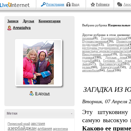
Регистрация
Вход
Рейтинги
Авос
Записи
Друзья
Комментарии
Выбрана рубрика
Национальные 
Annataliya
Другие рубрики в этом дневнике
техника
(8),
Традиции/обычаи
(5
Путешественники
(26),
Приветств
подводные
(15),
Пещеры/шахты
(
рестораны традиционной кухни
(
монастыри/ кремли/храмы/мечети
Иностранные языки
(19),
Игры/ко
трамваи
(190),
Детская тема
(3
усадьбы
(81),
Готовим без лука
лыжи
(27),
Выставки/музеи
(591)
релакс
(60),
Блюда/кухня
(250),
автомобили
(84),
Авиа
(106)
ЗАГАДКА ИЗ 
В друзья
Вторник, 07 Апреля 2
Эту штуковину 
Метки
-
самую высокую г
австрия
Пермский край
Каково ее прим
азербайджан
албания
аргентина