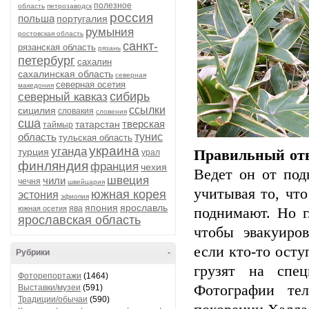
полезное
область
петрозаводск
россия
польша
португалия
румыния
ростовская область
санкт-
рязанская область
рязань
петербург
сахалин
сахалинская область
северная
северная осетия
македония
сибирь
северный кавказ
ссылки
сицилия
словакия
словения
сша
тверская
татарстан
таймыр
область
тунис
тульская область
украина
уганда
турция
Правильный отв
урал
финляндия
франция
чехия
Ведет он от под
швеция
чили
чечня
швейцария
учитывая то, что
южная корея
эстония
эфиопия
япония
ярославль
ява
южная осетия
поднимают. Но г
ярославская область
чтобы эвакуиро
если кто-то осту
Рубрики
-
грузят на спе
Фоторепортажи
(1464)
Фотографии те
Выставки/музеи
(591)
Традиции/обычаи
(590)