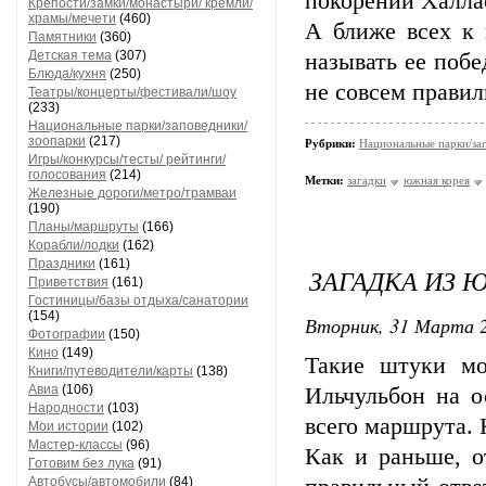
покорении Халласа
Крепости/замки/монастыри/ кремли/
храмы/мечети
(460)
А ближе всех к 
Памятники
(360)
Детская тема
(307)
называть ее побе
Блюда/кухня
(250)
не совсем правил
Театры/концерты/фестивали/шоу
(233)
Национальные парки/заповедники/
зоопарки
(217)
Рубрики:
Национальные парки/за
Игры/конкурсы/тесты/ рейтинги/
голосования
(214)
Метки:
загадки
южная корея
Железные дороги/метро/трамваи
(190)
Планы/маршруты
(166)
Корабли/лодки
(162)
Праздники
(161)
ЗАГАДКА ИЗ 
Приветствия
(161)
Гостиницы/базы отдыха/санатории
(154)
Вторник, 31 Марта 2
Фотографии
(150)
Кино
(149)
Такие штуки мо
Книги/путеводители/карты
(138)
Авиа
(106)
Ильчульбон на о
Народности
(103)
всего маршрута. 
Мои истории
(102)
Мастер-классы
(96)
Как и раньше, о
Готовим без лука
(91)
Автобусы/автомобили
(84)