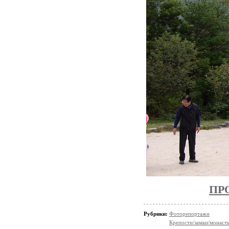
ПР
Рубрики:
Фоторепортажи
Крепости/замки/монаст