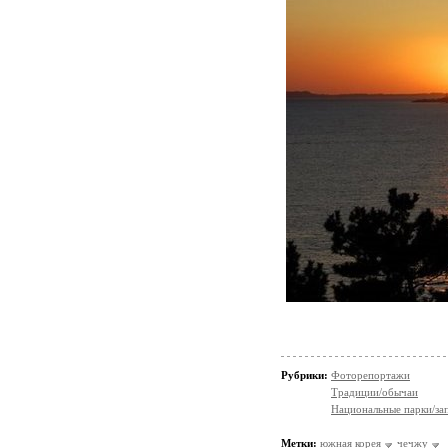
Рубрики:
Фоторепортажи
Традиции/обычаи
Национальные парки/за
Метки:
южная корея
чечжу