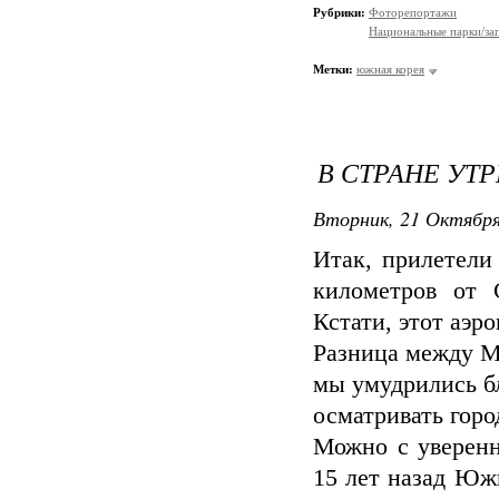
Рубрики:
Фоторепортажи
Национальные парки/за
Метки:
южная корея
В СТРАНЕ УТ
Вторник, 21 Октября
Итак, прилетели
километров от 
Кстати, этот аэр
Разница между М
мы умудрились б
осматривать горо
Можно с уверенн
15 лет назад Юж