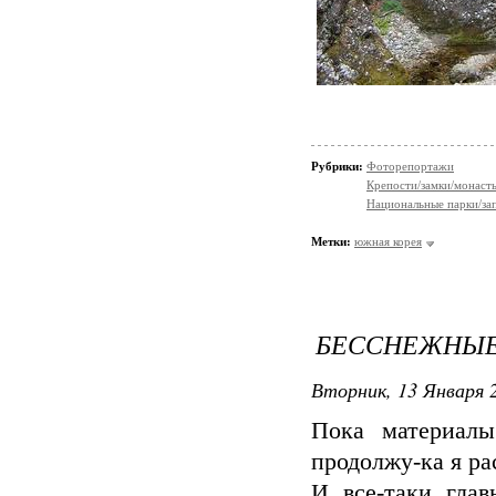
Рубрики:
Фоторепортажи
Крепости/замки/монаст
Национальные парки/за
Метки:
южная корея
БЕССНЕЖНЫ
Вторник, 13 Января 2
Пока материалы
продолжу-ка я р
И все-таки глав