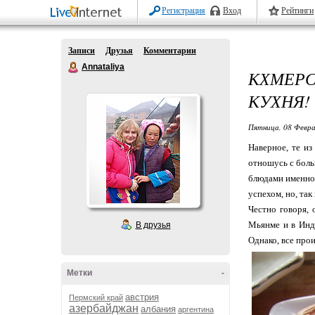
Регистрация
Вход
Рейтинги
Записи
Друзья
Комментарии
Annataliya
КХМЕРС
КУХНЯ!
Пятница, 08 Февра
Наверное, те из
отношусь с боль
блюдами именно м
успехом, но, так
Честно говоря,
Мьянме и в Индо
В друзья
Однако, все про
Метки
-
австрия
Пермский край
азербайджан
албания
аргентина