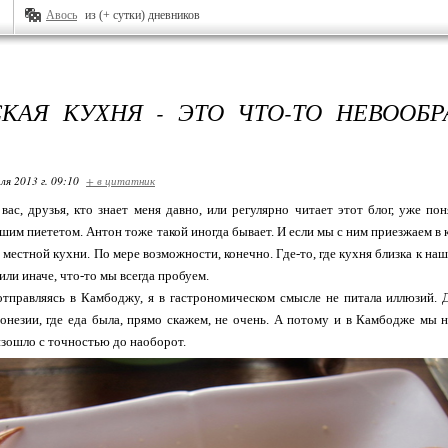
Авось
из (+ сутки) дневников
КАЯ КУХНЯ - ЭТО ЧТО-ТО НЕВООБР
ля 2013 г. 09:10
+ в цитатник
 вас, друзья, кто знает меня давно, или регулярно читает этот блог, уже 
шим пиететом. Антон тоже такой иногда бывает. И если мы с ним приезжаем в к
естной кухни. По мере возможности, конечно. Где-то, где кухня близка к нашем
 или иначе, что-то мы всегда пробуем.
 отправляясь в Камбоджу, я в гастрономическом смысле не питала иллюзий.
незии, где еда была, прямо скажем, не очень. А потому и в Камбодже мы н
изошло с точностью до наоборот.