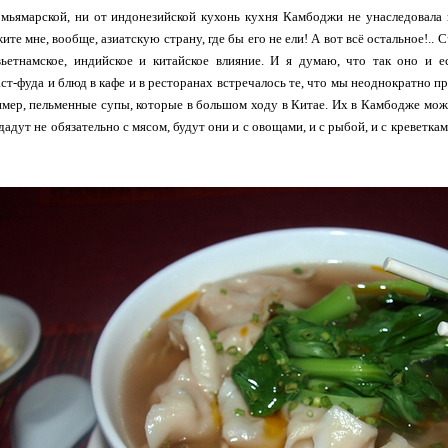
мьямарской, ни от индонезийской кухонь кухня Камбоджи не унаследовала ни
ите мне, вообще, азиатскую страну, где бы его не ели! А вот всё остальное!.
 вьетнамское, индийское и китайское влияние. И я думаю, что так оно и е
т-фуда и блюд в кафе и в ресторанах встречалось те, что мы неоднократно про
мер, пельменные супы, которые в большом ходу в Китае. Их в Камбодже можн
адут не обязательно с мясом, будут они и с овощами, и с рыбой, и с креветками