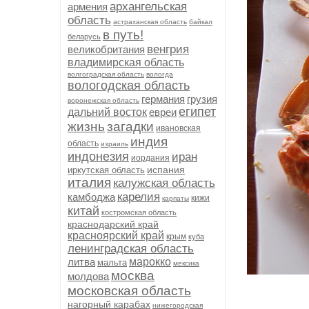
архангельская
армения
область
астраханская область
байкал
в путь!
беларусь
венгрия
великобритания
владимирская область
волгоградская область
вологда
вологодская область
германия
грузия
воронежская область
египет
дальний восток
евреи
жизнь
загадки
ивановская
индия
область
израиль
индонезия
иран
иордания
испания
иркутская область
италия
калужская область
карелия
камбоджа
кижи
карпаты
китай
костромская область
краснодарский край
красноярский край
крым
куба
ленинградская область
литва
марокко
мальта
мексика
москва
молдова
московская область
нагорный карабах
нижегородская