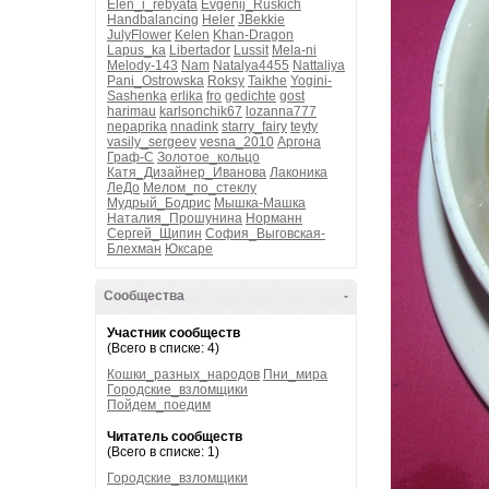
Elen_i_rebyata
Evgenij_Ruskich
Handbalancing
Heler
JBekkie
JulyFlower
Kelen
Khan-Dragon
Lapus_ka
Libertador
Lussit
Mela-ni
Melody-143
Nam
Natalya4455
Nattaliya
Pani_Ostrowska
Roksy
Taikhe
Yogini-
Sashenka
erlika
fro
gedichte
gost
harimau
karlsonchik67
lozanna777
nepaprika
nnadink
starry_fairy
teyty
vasily_sergeev
vesna_2010
Аргона
Граф-С
Золотое_кольцо
Катя_Дизайнер_Иванова
Лаконика
ЛеДо
Мелом_по_стеклу
Мудрый_Бодрис
Мышка-Машка
Наталия_Прошунина
Норманн
Сергей_Щипин
София_Выговская-
Блехман
Юксаре
Сообщества
-
Участник сообществ
(Всего в списке: 4)
Кошки_разных_народов
Пни_мира
Городские_взломщики
Пойдем_поедим
Читатель сообществ
(Всего в списке: 1)
Городские_взломщики