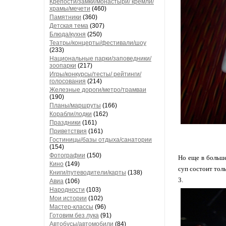
Крепости/замки/монастыри/ кремли/
храмы/мечети
(460)
Памятники
(360)
Детская тема
(307)
Блюда/кухня
(250)
Театры/концерты/фестивали/шоу
(233)
Национальные парки/заповедники/
зоопарки
(217)
Игры/конкурсы/тесты/ рейтинги/
голосования
(214)
Железные дороги/метро/трамваи
(190)
Планы/маршруты
(166)
Корабли/лодки
(162)
Праздники
(161)
Приветствия
(161)
Гостиницы/базы отдыха/санатории
(154)
Фотографии
(150)
Но еще в больше
Кино
(149)
суп состоит толь
Книги/путеводители/карты
(138)
3.
Авиа
(106)
Народности
(103)
Мои истории
(102)
Мастер-классы
(96)
Готовим без лука
(91)
Автобусы/автомобили
(84)