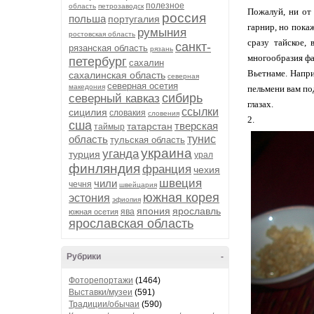
полезное
область
петрозаводск
Пожалуй, ни от 
россия
польша
португалия
гарнир, но покаж
румыния
ростовская область
сразу тайское,
санкт-
рязанская область
рязань
многообразия фас
петербург
сахалин
Вьетнаме. Напри
сахалинская область
северная
северная осетия
македония
пельмени вам под
сибирь
северный кавказ
глазах.
ссылки
сицилия
словакия
словения
2.
сша
тверская
татарстан
таймыр
область
тунис
тульская область
украина
уганда
турция
урал
финляндия
франция
чехия
швеция
чили
чечня
швейцария
южная корея
эстония
эфиопия
япония
ярославль
ява
южная осетия
ярославская область
Рубрики
-
Фоторепортажи
(1464)
Выставки/музеи
(591)
Традиции/обычаи
(590)