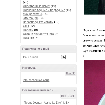
(20)
Иностранные языки
(19)
Плавания водные и подводные
(15)
Мои рассказы
(15)
Эмиграция
(13)
Велосипеды/самокаты
(12)
Сны
(12)
Полеты
(9)
Однажды Антон с
Фото- и другая техника
(8)
буквально через
Плюшки
(6)
свежую зелень. В
то, что мясо гот
Подписка по e-mail
-
Суп из лапши с 
4.
Интересы
-
Все (1)
юго-восточная азия
Постоянные читатели
-
Все (2101)
-Поднебесная-
Assketka
DAY_MEN