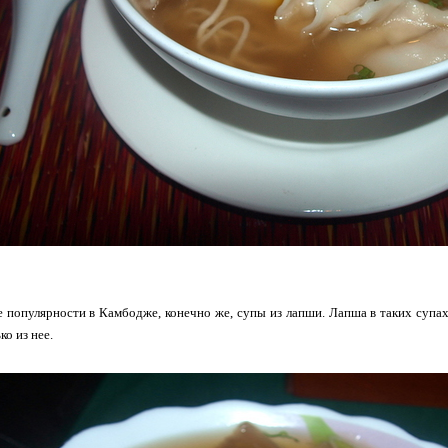
 популярности в Камбодже, конечно же, супы из лапши. Лапша в таких супах -
ко из нее.