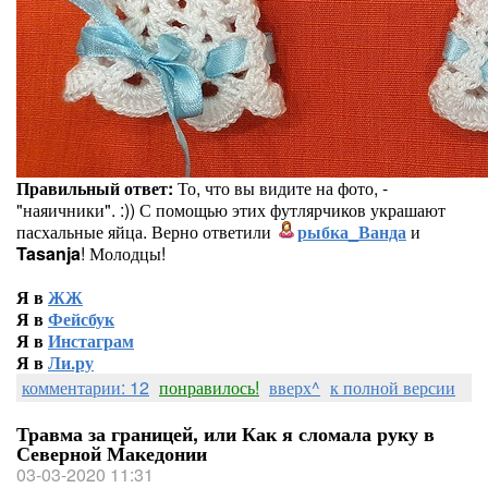
Правильный ответ:
То, что вы видите на фото, -
"наяичники". :)) С помощью этих футлярчиков украшают
пасхальные яйца. Верно ответили
рыбка_Ванда
и
Tasanja
! Молодцы!
Я в
ЖЖ
Я в
Фейсбук
Я в
Инстаграм
Я в
Ли.ру
комментарии: 12
понравилось!
вверх^
к полной версии
Травма за границей, или Как я сломала руку в
Северной Македонии
03-03-2020 11:31