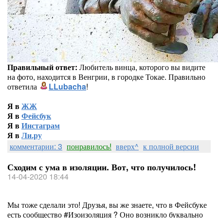
Правильный ответ:
Любитель винца, которого вы видите
на фото, находится в Венгрии, в городке Токае. Правильно
ответила
LLubacha
!
Я в
ЖЖ
Я в
Фейсбук
Я в
Инстаграм
Я в
Ли.ру
комментарии: 3
понравилось!
вверх^
к полной версии
Сходим с ума в изоляции. Вот, что получилось!
14-04-2020 18:44
Мы тоже сделали это! Друзья, вы же знаете, что в Фейсбуке
есть сообщество #Изоизоляция ? Оно возникло буквально