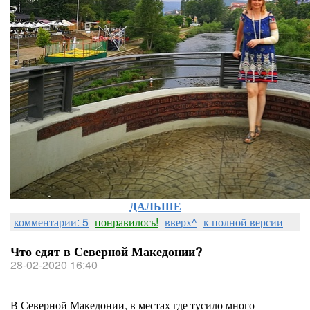
ДАЛЬШЕ
комментарии: 5
понравилось!
вверх^
к полной версии
Что едят в Северной Македонии?
28-02-2020 16:40
В Северной Македонии, в местах где тусило много