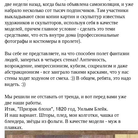
две недели назад, когда была объявлена самоизоляция, и уже
набрало несколько сот тысяч подписчиков. Там участники
выкладывают свои копии картин и скульптур известных
художников и скульпторов, используя себя в качестве
моделей, причем главное условие - сделать это теми
средствами, что есть внутри дома (профессиональные
фотографы и костюмеры в пролете).
Вы себе не представляете, на что способен полет фантазии
людей, запертых в четырех стенах! Античность,
возрождение, импрессионизм, кубизм, соцреализм и даже
абстракционизм - все заиграло такими красками, что у нас
стены ходят ходуном от смеха. :)) В общем, ребята, это надо
видеть. :))
Мы решили не отставать от тренда, и вот перед вами уже
две наши работы.
Итак, "Призрак блохи", 1820 год, Уильям Блейк.
И наш вариант. Шторы, плед, мои колготки, чашка от
блендера, звёзды из фольги. В качестве модели - муж в
плавках.