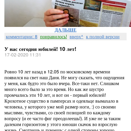
ДАЛЬШЕ
комментарии: 8
понравилось!
вверх^
к полной версии
У нас сегодня юбилей! 10 лет!
17-02-2020 11:31
Ровно 10 лет назад в 12.05 по московскому времени
появился на свет наш Даня. Не могу сказать, что ощущения
у меня, как будто это было вчера. Все-таки нет. Слишком
много всего было за это время. Но как же шустро
промчались эти 10 лет, и вот он - первый юбилей!
Крохотное существо в памперсах и одеяльце вымахало в
человека, у которого уже мой размер ноги, :) со своими
мыслями, чувствами, со своей позицией по каждому
вопросу (и ее часто фиг преодолеешь!). И уже не за таким
далеким горизонтом у этого юноши скачок во взрослую
жизнь. Смотришь и думаешь: с одной стороны хорошо,