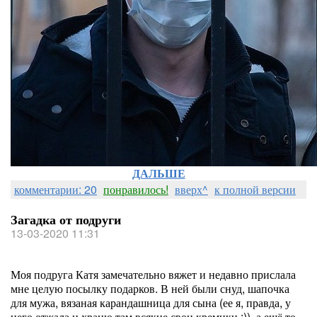
ДАЛЬШЕ
комментарии: 20
понравилось!
вверх^
к полной версии
Загадка от подруги
13-03-2020 11:31
Моя подруга Катя замечательно вяжет и недавно прислала
мне целую посылку подарков. В ней были снуд, шапочка
для мужа, вязаная карандашница для сына (ее я, правда, у
него отжала и храню там всякие свои кремики :)), а ещё то,