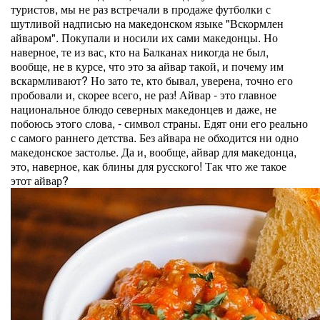
туристов, мы не раз встречали в продаже футболки с
шутливой надписью на македонском языке "Вскормлен
айваром". Покупали и носили их сами македонцы. Но
наверное, те из вас, кто на Балканах никогда не был,
вообще, не в курсе, что это за айвар такой, и почему им
вскармливают? Но зато те, кто бывал, уверена, точно его
пробовали и, скорее всего, не раз! Айвар - это главное
национальное блюдо северных македонцев и даже, не
побоюсь этого слова, - символ страны. Едят они его реально
с самого раннего детства. Без айвара не обходится ни одно
македонское застолье. Да и, вообще, айвар для македонца,
это, наверное, как блины для русского! Так что же такое
этот айвар?