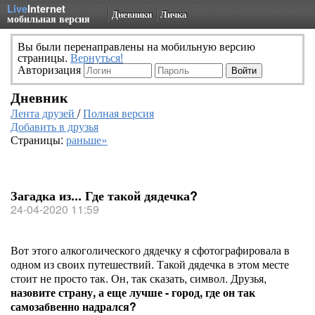
Live
Internet
Дневники
Личка
мобильная версия
Вы были перенаправлены на мобильную версию
страницы.
Вернуться!
Авторизация
Дневник
Лента друзей
/
Полная версия
Добавить в друзья
Страницы:
раньше»
Загадка из... Где такой дядечка?
24-04-2020 11:59
Вот этого алкоголического дядечку я сфотографировала в
одном из своих путешествий. Такой дядечка в этом месте
стоит не просто так. Он, так сказать, символ. Друзья,
назовите страну, а еще лучше - город, где он так
самозабвенно надрался?