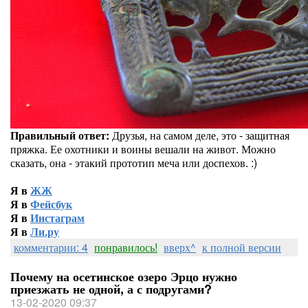
Правильный ответ:
Друзья, на самом деле, это - защитная
пряжка. Ее охотники и воины вешали на живот. Можно
сказать, она - этакий прототип меча или доспехов. :)
Я в
ЖЖ
Я в
Фейсбук
Я в
Инстаграм
Я в
Ли.ру
комментарии: 4
понравилось!
вверх^
к полной версии
Почему на осетинское озеро Эрцо нужно
приезжать не одной, а с подругами?
13-02-2020 09:37