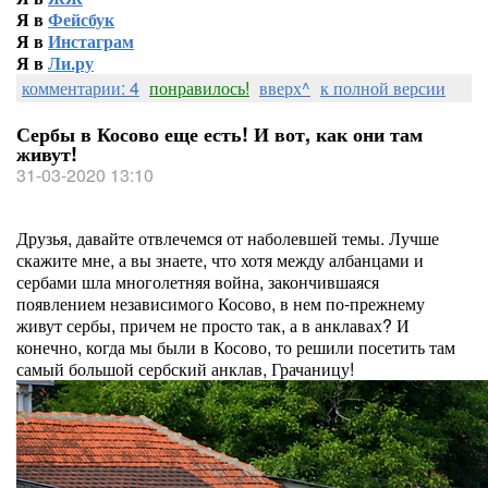
Я в
Фейсбук
Я в
Инстаграм
Я в
Ли.ру
комментарии: 4
понравилось!
вверх^
к полной версии
Сербы в Косово еще есть! И вот, как они там
живут!
31-03-2020 13:10
Друзья, давайте отвлечемся от наболевшей темы. Лучше
скажите мне, а вы знаете, что хотя между албанцами и
сербами шла многолетняя война, закончившаяся
появлением независимого Косово, в нем по-прежнему
живут сербы, причем не просто так, а в анклавах? И
конечно, когда мы были в Косово, то решили посетить там
самый большой сербский анклав, Грачаницу!