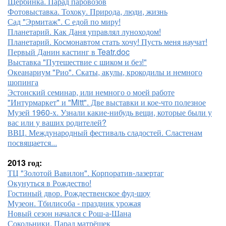
Щербинка. Парад паровозов
Фотовыставка. Тохоку. Природа, люди, жизнь
Сад "Эрмитаж". С едой по миру!
Планетарий. Как Даня управлял луноходом!
Планетарий. Космонавтом стать хочу! Пусть меня научат!
Первый Данин кастинг в Teatr.doc
Выставка "Путешествие с шиком и без!"
Океанариум "Рио". Скаты, акулы, крокодилы и немного
шопинга
Эстонский семинар, или немного о моей работе
"Интурмаркет" и "Mitt". Две выставки и кое-что полезное
Музей 1960-х. Узнали какие-нибудь вещи, которые были у
вас или у ваших родителей?
ВВЦ. Международный фестиваль сладостей. Сластенам
посвящается...
2013 год:
ТЦ "Золотой Вавилон". Корпоратив-лазертаг
Окунуться в Рождество!
Гостиный двор. Рождественское фуд-шоу
Музеон. Тбилисоба - праздник урожая
Новый сезон начался с Рош-а-Шана
Сокольники. Парад матрёшек