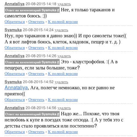
20-08-2015-14:18
удалить
Annataliya
Нее, я только тараканов и
Ответ на комментарий Syamuka
#
самолетов боюсь. :))
Обратиться
-
Ответить
-
К полной версии
20-08-2015-14:24
удалить
Syamuka
Нуу, про тараканов я давно знаю)) И про самолеты тоже((
А я вот лифтов боюсь, клеток, кладовок, пещер и т. д. )
Обратиться
-
Ответить
-
К полной версии
20-08-2015-14:26
удалить
Annataliya
Это - клаустрофобия. :( А в
Ответ на комментарий Syamuka
#
пещерах, если залы большие, тоже?
Обратиться
-
Ответить
-
К полной версии
20-08-2015-14:52
удалить
Syamuka
Annataliya
, Ага, полегче немножко, но все равно не
приятно((
Обратиться
-
Ответить
-
К полной версии
20-08-2015-14:56
удалить
Annataliya
Надо же... Похоже, что твоя
Ответ на комментарий Syamuka
#
нелюбовь к купе в поездах тоже отсюда. :( А у тебя это с
детства стало проявляться или постепенно?
Обратиться
-
Ответить
-
К полной версии