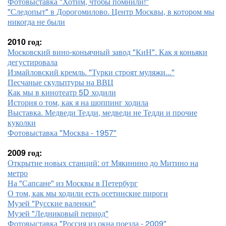
Фотовыставка "Хотим, чтобы помнили!"
"Следопыт" в Дорогомилово. Центр Москвы, в котором мы
никогда не были
2010 год:
Московский вино-коньячный завод "КиН". Как я коньяки
дегустировала
Измайловский кремль. "Турки строят муляжи..."
Песчаные скульптуры на ВВЦ
Как мы в кинотеатр 5D ходили
История о том, как я на шоппинг ходила
Выставка. Медведи Тедди, медведи не Тедди и прочие
куколки
Фотовыставка "Москва - 1957"
2009 год:
Открытие новых станций: от Мякинино до Митино на
метро
На "Сапсане" из Москвы в Петербург
О том, как мы ходили есть осетинские пироги
Музей "Русские валенки"
Музей "Ледниковый период"
Фотовыставка "Россия из окна поезда - 2009"