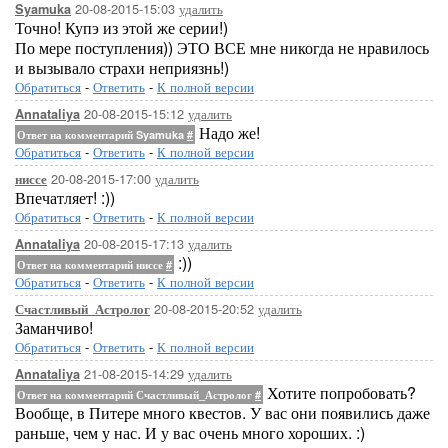
20-08-2015-15:03
удалить
Syamuka
Точно! Купэ из этой же серии!)
По мере поступления)) ЭТО ВСЕ мне никогда не нравилось
и вызывало страхи неприязнь!)
Обратиться
-
Ответить
-
К полной версии
20-08-2015-15:12
удалить
Annataliya
Надо же!
Ответ на комментарий Syamuka
#
Обратиться
-
Ответить
-
К полной версии
20-08-2015-17:00
удалить
ниссе
Впечатляет! :))
Обратиться
-
Ответить
-
К полной версии
20-08-2015-17:13
удалить
Annataliya
:))
Ответ на комментарий ниссе
#
Обратиться
-
Ответить
-
К полной версии
20-08-2015-20:52
удалить
Счастливый_Астролог
Заманчиво!
Обратиться
-
Ответить
-
К полной версии
21-08-2015-14:29
удалить
Annataliya
Хотите попробовать?
Ответ на комментарий Счастливый_Астролог
#
Вообще, в Питере много квестов. У вас они появились даже
раньше, чем у нас. И у вас очень много хороших. :)