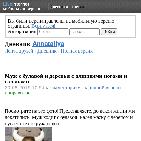
Live
Internet
Дневники
Личка
мобильная версия
Вы были перенаправлены на мобильную версию
страницы.
Вернуться!
Авторизация
Дневник
Annataliya
Лента друзей
-
Дневник
-
Полная версия
Муж с булавой и деревья с длинными ногами и
головами
20-08-2015 10:54
к комментариям
-
к полной версии
-
понравилось!
Посмотрите на это фото! Представляете, до какой жизни мы
докатились! Муж ходит с булавой, надел маску с черепом и
пугает всех окружающих!