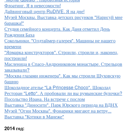
Флоатинг. Я в невесомости!
Дайвинговый центр RuDIVE. Я на дне!
Музей Москвы. Выставка детских рисунков "Нарисуй мне
барашка!"
Студия семейного концерта. Как Даня отметил День
Рождения Баха
Сокольники. "Олдтаймер-галерея". Машины не нашего
времени
"Ярмарка конструкторов". Строили, строили и, наконец,
построили!
Масленица в Спасо-Андрониковом монастыре. Стрельцов
заказывали?
"Москва глазами инженера". Как мы строили Шуховскую
башню
Шоколадное ателье "La Princesse Choco". Шоколад
Ресторан "Letto". А пробовали ли вы румынские булочки?
Посольство Ирана. На встрече с послом
Выставка "Диносити". Парк Юрского периода на ВДНХ
Музей "Огни Москвы". Фонарики мигают на ветру...
Выставка "Котики в Манеже"
2014 год: