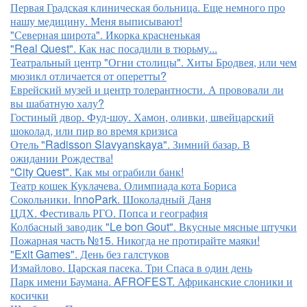
Первая Градская клиническая больница. Еще немного про
нашу медицину. Меня выписывают!
"Северная широта". Икорка красненькая
"Real Quest". Как нас посадили в тюрьму...
Театральный центр "Огни столицы". Хиты Бродвея, или чем
мюзикл отличается от оперетты?
Еврейский музей и центр толерантности. А прововали ли
вы шабатную халу?
Гостиный двор. Фуд-шоу. Хамон, оливки, швейцарский
шоколад, или пир во время кризиса
Отель "Radisson Slavyanskaya". Зимний базар. В
ожидании Рождества!
"City Quest". Как мы ограбили банк!
Театр кошек Куклачева. Олимпиада кота Бориса
Сокольники. InnoPark. Шоколадный Даня
ЦДХ. Фестиваль РГО. Попса и география
Колбасный заводик "Le bon Gout". Вкусные мясные штучки
Пожарная часть №15. Никогда не протирайте маяки!
"Exit Games". День без галстуков
Измайлово. Царская пасека. Три Спаса в один день
Парк имени Баумана. AFROFEST. Африканские слоники и
косички