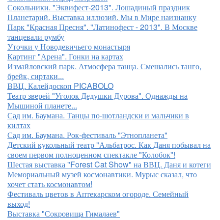
Сокольники. "Эквифест-2013". Лошадиный праздник
Планетарий. Выставка иллюзий. Мы в Мире наизнанку
Парк "Красная Пресня". "Латинофест - 2013". В Москве
танцевали румбу
Уточки у Новодевичьего монастыря
Картинг "Арена". Гонки на картах
Измайловский парк. Атмосфера танца. Смешались танго,
брейк, сиртаки...
ВВЦ. Калейдоскоп PICABOLO
Театр зверей "Уголок Дедушки Дурова". Однажды на
Мышиной планете...
Сад им. Баумана. Танцы по-шотландски и мальчики в
килтах
Сад им. Баумана. Рок-фестиваль "Этнопланета"
Детский кукольный театр "Альбатрос. Как Даня побывал на
своем первом полноценном спектакле "Колобок"!
Шестая выставка "Forest Cat Show" на ВВЦ. Даня и котеги
Мемориальный музей космонавтики. Мурыс сказал, что
хочет стать космонавтом!
Фестиваль цветов в Аптекарском огороде. Семейный
выход!
Выставка "Сокровища Гималаев"