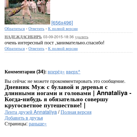
[656x496]
Обратиться
-
Ответить
-
К полной версии
03-09-2015-18:36
удалить
НАДЕЖДАСИБИРЬ
очень интересный пост ,занимательно.спасибо!
Обратиться
-
Ответить
-
К полной версии
Комментарии (34):
вперёд»
вверх^
Вы сейчас не можете прокомментировать это сообщение.
Дневник Муж с булавой и деревья с
длинными ногами и головами | Annataliya -
Когда-нибудь я обязательно совершу
кругосветное путешествие! |
Лента друзей Annataliya
/
Полная версия
Добавить в друзья
Страницы:
раньше»