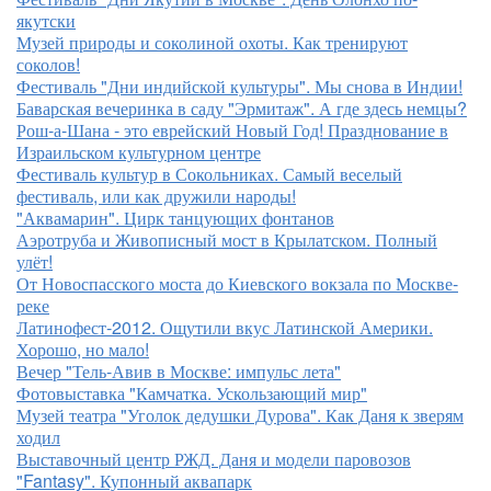
якутски
Музей природы и соколиной охоты. Как тренируют
соколов!
Фестиваль "Дни индийской культуры". Мы снова в Индии!
Баварская вечеринка в саду "Эрмитаж". А где здесь немцы?
Рош-а-Шана - это еврейский Новый Год! Празднование в
Израильском культурном центре
Фестиваль культур в Сокольниках. Самый веселый
фестиваль, или как дружили народы!
"Аквамарин". Цирк танцующих фонтанов
Аэротруба и Живописный мост в Крылатском. Полный
улёт!
От Новоспасского моста до Киевского вокзала по Москве-
реке
Латинофест-2012. Ощутили вкус Латинской Америки.
Хорошо, но мало!
Вечер "Тель-Авив в Москве: импульс лета"
Фотовыставка "Камчатка. Ускользающий мир"
Музей театра "Уголок дедушки Дурова". Как Даня к зверям
ходил
Выставочный центр РЖД. Даня и модели паровозов
"Fantasy". Купонный аквапарк