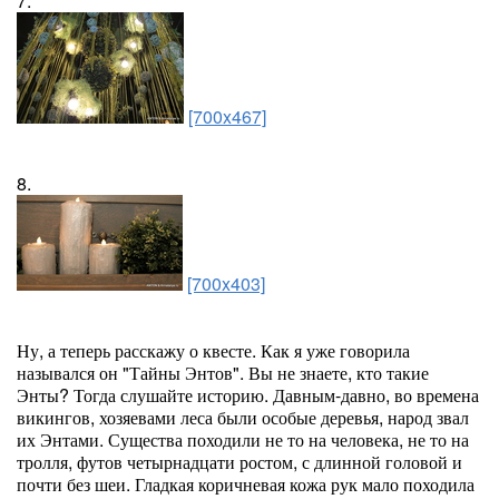
7.
[700x467]
8.
[700x403]
Ну, а теперь расскажу о квесте. Как я уже говорила
назывался он "Тайны Энтов". Вы не знаете, кто такие
Энты? Тогда слушайте историю. Давным-давно, во времена
викингов, хозяевами леса были особые деревья, народ звал
их Энтами. Существа походили не то на человека, не то на
тролля, футов четырнадцати ростом, с длинной головой и
почти без шеи. Гладкая коричневая кожа рук мало походила