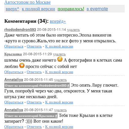
Автостопом по Москве
вверх^
к полной версии
понравилось!
в evernote
Комментарии (34):
вперёд»
20-08-2015-11:14
удалить
rhododendron593
Даже читать об этом было интересно.Эпоха викингов
-круто и сурово.Жаль,что не все фото у меня открылись.
Обратиться
-
Ответить
-
К полной версии
20-08-2015-11:29
удалить
Крыланка
шлемы очень даже ничего
А фотографии в клетках сама
люблю
просто сейчас с собой нет
Обратиться
-
Ответить
-
К полной версии
20-08-2015-11:45
удалить
Annataliya
Это опять Лиру глючит.
Ответ на комментарий rhododendron593
#
Гуля, попробуй через час-два, откроются. У меня такая
штука уже несколько дней.
Обратиться
-
Ответить
-
К полной версии
20-08-2015-11:47
удалить
Annataliya
Тебя тоже Крылан в клетке
Ответ на комментарий Крыланка
#
запирает? :)))) Вот они какие!
Обратиться
-
Ответить
-
К полной версии