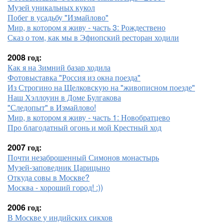
Музей уникальных кукол
Побег в усадьбу "Измайлово"
Мир, в котором я живу - часть 3: Рождествено
Сказ о том, как мы в Эфиопский ресторан ходили
2008 год:
Как я на Зимний базар ходила
Фотовыставка "Россия из окна поезда"
Из Строгино на Щелковскую на "живописном поезде"
Наш Хэллоуин в Доме Булгакова
"Следопыт" в Измайлово!
Мир, в котором я живу - часть 1: Новобратцево
Про благодатный огонь и мой Крестный ход
2007 год:
Почти незаброшенный Симонов монастырь
Музей-заповедник Царицыно
Откуда совы в Москве?
Москва - хороший город! :))
2006 год:
В Москве у индийских сикхов