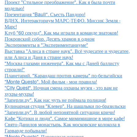
Проект "Стильное преображение". Как я была почти
моделью!
Презентация "Bauli". Съесть Пандоро!
ВДНХ. Интеракториум МАРС-ТЕФО. Миссия: Земля -
Марс!
Клуб "60 секунд". Как мы играли в команде знатоков!
Покровский собор. Десять храмов в одном
Эксперименты в "Экспериментаниуме"
Выставка "Алиса в стране наук". Всё чудесатее и чудесатее,
или Алиса и Даня в стране наук!
"Москва глазами инженера". Как мы с Даней баллисту
строили!"
Планетарий. "Карандаш против камеры" по-бельгийски
"Monte Questo". Мой фильм - мои правила!
"City Quest". Ночная смена охраны музея - это вам не
хухры-мухры!
"Заперли.ру". Как нас чуть не поймала полиция!
Кулинарная студия "Клевер". На шашлыки по-бразильски
"Заперли.ру". В любой непонятной ситуации кричи!
Кафе "Котики и люди". Самое мимимишное в мире кафе!
Свято-Данилов монастырь. Как московские колокола в
Гарварде побывали!
"Monte Questo". Паровозная история