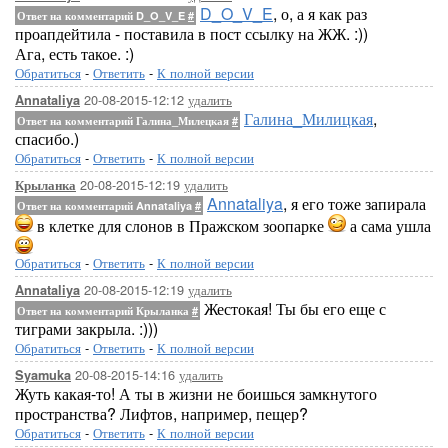
D_O_V_E
, о, а я как раз
Ответ на комментарий D_O_V_E
#
проапдейтила - поставила в пост ссылку на ЖЖ. :))
Ага, есть такое. :)
Обратиться
-
Ответить
-
К полной версии
20-08-2015-12:12
удалить
Annataliya
Галина_Милицкая
,
Ответ на комментарий Галина_Милецкая
#
спасибо.)
Обратиться
-
Ответить
-
К полной версии
20-08-2015-12:19
удалить
Крыланка
Annataliya
, я его тоже запирала
Ответ на комментарий Annataliya
#
в клетке для слонов в Пражском зоопарке
а сама ушла
Обратиться
-
Ответить
-
К полной версии
20-08-2015-12:19
удалить
Annataliya
Жестокая! Ты бы его еще с
Ответ на комментарий Крыланка
#
тиграми закрыла. :)))
Обратиться
-
Ответить
-
К полной версии
20-08-2015-14:16
удалить
Syamuka
Жуть какая-то! А ты в жизни не боишься замкнутого
пространства? Лифтов, например, пещер?
Обратиться
-
Ответить
-
К полной версии