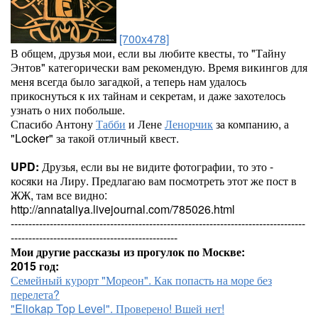
[700x478]
В общем, друзья мои, если вы любите квесты, то "Тайну
Энтов" категорически вам рекомендую. Время викингов для
меня всегда было загадкой, а теперь нам удалось
прикоснуться к их тайнам и секретам, и даже захотелось
узнать о них побольше.
Спасибо Антону
Табби
и Лене
Ленорчик
за компанию, а
"Locker" за такой отличный квест.
UPD:
Друзья, если вы не видите фотографии, то это -
косяки на Лиру. Предлагаю вам посмотреть этот же пост в
ЖЖ, там все видно:
http://annataliya.livejournal.com/785026.html
-----------------------------------------------------------------------------------
-----------------------------------------------
Мои другие рассказы из прогулок по Москве:
2015 год:
Семейный курорт "Мореон". Как попасть на море без
перелета?
"Eliokap Top Level". Проверено! Вшей нет!