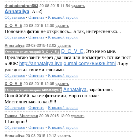
20-08-2015-11:54
удалить
rhododendron593
Annataliya
, Ага:)
Обратиться
-
Ответить
-
К полной версии
20-08-2015-12:00
удалить
D_O_V_E
Половина фоток не открылось....а так, интересненько...
Обратиться
-
Ответить
-
К полной версии
20-08-2015-12:02
удалить
Annataliya
D_O_V_E
, Это не ко мне.
Ответ на комментарий D_O_V_E
#
Предлагаю зайти через два часа или посмотреть тот же пост
в ЖЖ:
http://annataliya.livejournal.com/785026.html
Лиру
уже достал своими глюками.
Обратиться
-
Ответить
-
К полной версии
20-08-2015-12:05
удалить
D_O_V_E
Annataliya
, заработало.
Ответ на комментарий Annataliya
#
Ооооййййй, какие фоткииии, мороз по коже.
Мистичненько-то как!!!!!
Обратиться
-
Ответить
-
К полной версии
20-08-2015-12:09
удалить
Галина_Милецкая
Шикарно !
Обратиться
-
Ответить
-
К полной версии
20-08-2015-12:12
удалить
Annataliya