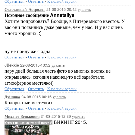
Обратиться
-
Ответить
-
К полной версии
21-08-2015-20:42
удалить
Счастливый_Астролог
Исходное сообщение Annataliya
Хотите попробовать? Вообще, в Питере много квестов. У
вас они появились даже раньше, чем у нас. И у вас очень
много хороших. :)
ну не пойду же я одна
Обратиться
-
Ответить
-
К полной версии
22-08-2015-13:52
удалить
JBekkie
пару дней большая часть фото во многих постах не
открывалась. сегодня наконец-то всё заработало.
атмосферное местечко))
Обратиться
-
Ответить
-
К полной версии
24-08-2015-00:16
удалить
Дзёшико
Колоритные местечки)
Обратиться
-
Ответить
-
К полной версии
31-08-2015-12:39
удалить
Михаил_Зенькович
ВИКИНГ 2015.
Ответ на комментарий ниссе
#