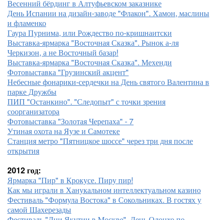
Весенний бёрдинг в Алтуфьевском заказнике
День Испании на дизайн-заводе "Флакон". Хамон, маслины
и фламенко
Гаура Пурнима, или Рождество по-кришнаитски
Выставка-ярмарка "Восточная Сказка". Рынок а-ля
Черкизон, а не Восточный базар!
Выставка-ярмарка "Восточная Сказка". Мехенди
Фотовыставка "Грузинский акцент"
Небесные фонарики-сердечки на День святого Валентина в
парке Дружбы
ПИП "Останкино". "Следопыт" с точки зрения
соорганизатора
Фотовыставка "Золотая Черепаха" - 7
Утиная охота на Яузе и Самотеке
Станция метро "Пятницкое шоссе" через три дня после
открытия
2012 год:
Ярмарка "Пир" в Крокусе. Пиру пир!
Как мы играли в Ханукальном интеллектуальном казино
Фестиваль "Формула Востока" в Сокольниках. В гостях у
самой Шахерезады
Фестиваль "Дни Якутии в Москве". День Олонхо по-