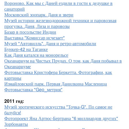
Вороново. Как мы с Даней ездили в гости к дедушке в
санаторий
Московский зоопарк. Даня и звери
Музей истории железнодорожной техники и паровозная
прогулка. Даня, Лиза и паровозы
Базар в посольстве Индии
Выставка "Комиссар исчезает"
Музей "Автовилль". Даня и ретро-автомобили
Бункер-42 на Таганке
Как Даня катался на монорельсе
Океанариум на Чистых Прудах. О том, как Даня побывал в
Океанариуме
Фотовыставка Кристофера Беркетта. Фотографии, как
картины
Измайловский парк. Первая Данилкина Масленица
Фотовыставка "Geo_метрия"
2011 год:
Музей эротического искусства "Точка-G". По самое не
балуйся!
Фотопроект Яна Артюс-Бертрана "6 миллиардов других"
Зорбонавты