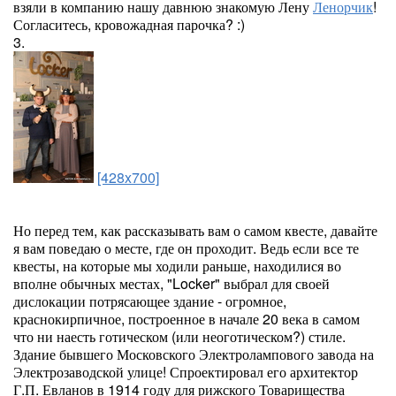
взяли в компанию нашу давнюю знакомую Лену
Ленорчик
!
Согласитесь, кровожадная парочка? :)
3.
[428x700]
Но перед тем, как рассказывать вам о самом квесте, давайте
я вам поведаю о месте, где он проходит. Ведь если все те
квесты, на которые мы ходили раньше, находилися во
вполне обычных местах, "Locker" выбрал для своей
дислокации потрясающее здание - огромное,
краснокирпичное, построенное в начале 20 века в самом
что ни наесть готическом (или неоготическом?) стиле.
Здание бывшего Московского Электролампового завода на
Электрозаводской улице! Спроектировал его архитектор
Г.П. Евланов в 1914 году для рижского Товарищества