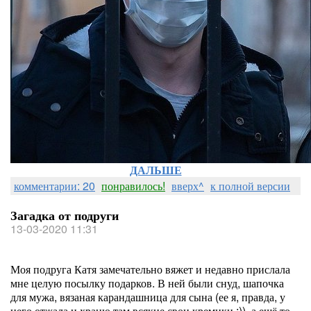
ДАЛЬШЕ
комментарии: 20
понравилось!
вверх^
к полной версии
Загадка от подруги
13-03-2020 11:31
Моя подруга Катя замечательно вяжет и недавно прислала
мне целую посылку подарков. В ней были снуд, шапочка
для мужа, вязаная карандашница для сына (ее я, правда, у
него отжала и храню там всякие свои кремики :)), а ещё то,