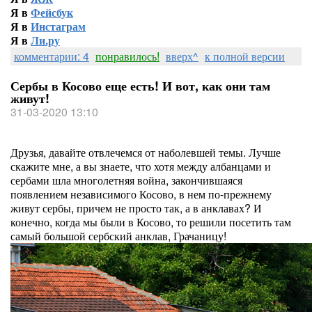
Я в
Фейсбук
Я в
Инстаграм
Я в
Ли.ру
комментарии: 4
понравилось!
вверх^
к полной версии
Сербы в Косово еще есть! И вот, как они там
живут!
31-03-2020 13:10
Друзья, давайте отвлечемся от наболевшей темы. Лучше
скажите мне, а вы знаете, что хотя между албанцами и
сербами шла многолетняя война, закончившаяся
появлением независимого Косово, в нем по-прежнему
живут сербы, причем не просто так, а в анклавах? И
конечно, когда мы были в Косово, то решили посетить там
самый большой сербский анклав, Грачаницу!