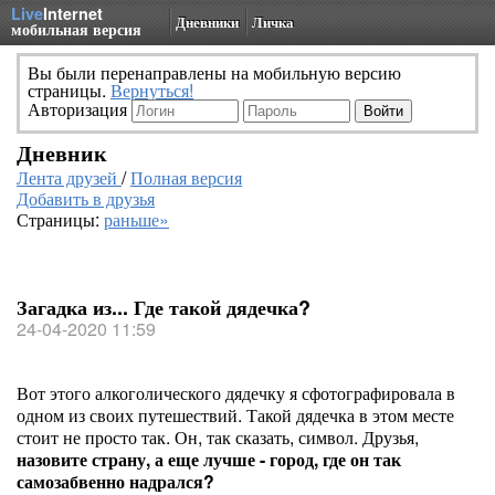
Live
Internet
Дневники
Личка
мобильная версия
Вы были перенаправлены на мобильную версию
страницы.
Вернуться!
Авторизация
Дневник
Лента друзей
/
Полная версия
Добавить в друзья
Страницы:
раньше»
Загадка из... Где такой дядечка?
24-04-2020 11:59
Вот этого алкоголического дядечку я сфотографировала в
одном из своих путешествий. Такой дядечка в этом месте
стоит не просто так. Он, так сказать, символ. Друзья,
назовите страну, а еще лучше - город, где он так
самозабвенно надрался?