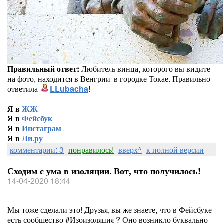
Правильный ответ:
Любитель винца, которого вы видите
на фото, находится в Венгрии, в городке Токае. Правильно
ответила
LLubacha
!
Я в
ЖЖ
Я в
Фейсбук
Я в
Инстаграм
Я в
Ли.ру
комментарии: 3
понравилось!
вверх^
к полной версии
Сходим с ума в изоляции. Вот, что получилось!
14-04-2020 18:44
Мы тоже сделали это! Друзья, вы же знаете, что в Фейсбуке
есть сообщество #Изоизоляция ? Оно возникло буквально