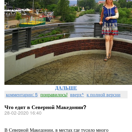
ДАЛЬШЕ
комментарии: 5
понравилось!
вверх^
к полной версии
Что едят в Северной Македонии?
28-02-2020 16:40
В Северной Македонии, в местах где тусило много