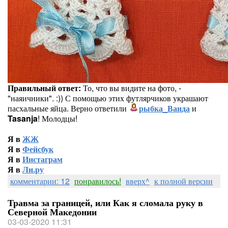
Правильный ответ:
То, что вы видите на фото, -
"наяичники". :)) С помощью этих футлярчиков украшают
пасхальные яйца. Верно ответили
рыбка_Ванда
и
Tasanja
! Молодцы!
Я в
ЖЖ
Я в
Фейсбук
Я в
Инстаграм
Я в
Ли.ру
комментарии: 12
понравилось!
вверх^
к полной версии
Травма за границей, или Как я сломала руку в
Северной Македонии
03-03-2020 11:31