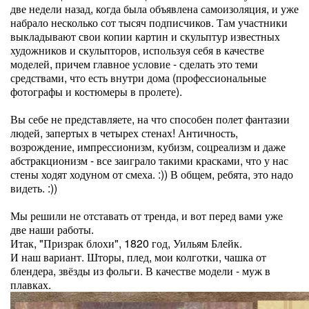
две недели назад, когда была объявлена самоизоляция, и уже
набрало несколько сот тысяч подписчиков. Там участники
выкладывают свои копии картин и скульптур известных
художников и скульпторов, используя себя в качестве
моделей, причем главное условие - сделать это теми
средствами, что есть внутри дома (профессиональные
фотографы и костюмеры в пролете).
Вы себе не представляете, на что способен полет фантазии
людей, запертых в четырех стенах! Античность,
возрождение, импрессионизм, кубизм, соцреализм и даже
абстракционизм - все заиграло такими красками, что у нас
стены ходят ходуном от смеха. :)) В общем, ребята, это надо
видеть. :))
Мы решили не отставать от тренда, и вот перед вами уже
две наши работы.
Итак, "Призрак блохи", 1820 год, Уильям Блейк.
И наш вариант. Шторы, плед, мои колготки, чашка от
блендера, звёзды из фольги. В качестве модели - муж в
плавках.