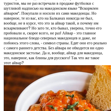
туристов, мы не раз встречали в продаже футболки с
шутливой надписью на македонском языке "Вскормлен
айваром". Покупали и носили их сами македонцы. Но
наверное, те из вас, кто на Балканах никогда не был,
вообще, не в курсе, что это за айвар такой, и почему им
вскармливают? Но зато те, кто бывал, уверена, точно его
пробовали и, скорее всего, не раз! Айвар - это главное
национальное блюдо северных македонцев и даже, не
побоюсь этого слова, - символ страны. Едят они его реально
с самого раннего детства. Без айвара не обходится ни одно
македонское застолье. Да и, вообще, айвар для македонца,
это, наверное, как блины для русского! Так что же такое
этот айвар?