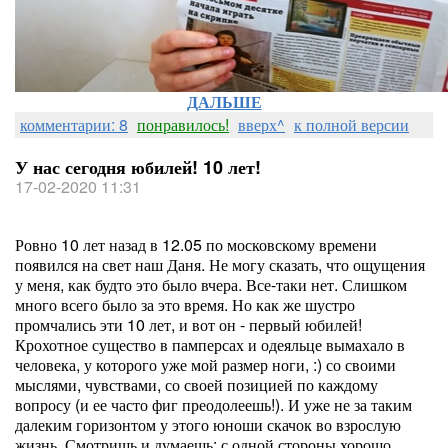
ДАЛЬШЕ
комментарии: 8
понравилось!
вверх^
к полной версии
У нас сегодня юбилей! 10 лет!
17-02-2020 11:31
Ровно 10 лет назад в 12.05 по московскому времени
появился на свет наш Даня. Не могу сказать, что ощущения
у меня, как будто это было вчера. Все-таки нет. Слишком
много всего было за это время. Но как же шустро
промчались эти 10 лет, и вот он - первый юбилей!
Крохотное существо в памперсах и одеяльце вымахало в
человека, у которого уже мой размер ноги, :) со своими
мыслями, чувствами, со своей позицией по каждому
вопросу (и ее часто фиг преодолеешь!). И уже не за таким
далеким горизонтом у этого юноши скачок во взрослую
жизнь. Смотришь и думаешь: с одной стороны хорошо,