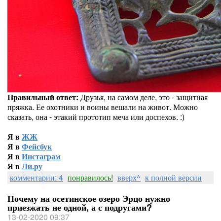
Правильный ответ:
Друзья, на самом деле, это - защитная
пряжка. Ее охотники и воины вешали на живот. Можно
сказать, она - этакий прототип меча или доспехов. :)
Я в
ЖЖ
Я в
Фейсбук
Я в
Инстаграм
Я в
Ли.ру
комментарии: 4
понравилось!
вверх^
к полной версии
Почему на осетинское озеро Эрцо нужно
приезжать не одной, а с подругами?
13-02-2020 09:37