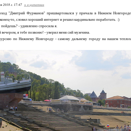
я 2018 г. 17:47
+ в цитатник
оход "Дмитрий Фурманов" пришвартовался у причала в Нижнем Новгороде,
аконец-то, словил хороший интернет и решил кардинально поработать. :)
е пойдешь? - удивленно спросила я.
й вечером, я тебе позвоню! - уверил меня сий мужчина.
курсию по Нижнему Новгороду - самому дальнему городу на нашем теплох