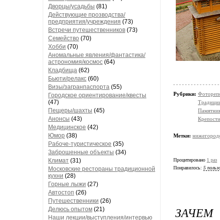
Дворцы/усадьбы
(81)
Действующие прозводства/
предприятия/учреждения
(73)
Встречи путешественников
(73)
Семейство
(70)
Хобби
(70)
Аномальные явления/фантастика/
астрономия/космос
(64)
Кладбища
(62)
Бьюти/релакс
(60)
Визы/загранпаспорта
(55)
Рубрики:
Фотореп
Городское ориентирование/квесты
(47)
Традици
Пещеры/шахты
(45)
Памятни
Анонсы
(43)
Крепости
Медицинское
(42)
Юмор
(38)
Метки:
нижегородс
Рабоче-туристическое
(35)
Заброшенные объекты
(34)
Процитировано
1 раз
Климат
(31)
Понравилось:
5 польз
Московские рестораны традиционной
кухни
(28)
Горные лыжи
(27)
Автостоп
(26)
Путешественники
(26)
ЗАЧЕМ
Делюсь опытом
(21)
Наши лекции/выступления/интервью