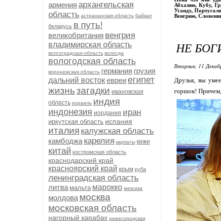
архангельская
армения
Абхазию, Кубу, Г
Уганду, Португали
область
астраханская область
байкал
Венгрию, Словени
в путь!
беларусь
венгрия
великобритания
НЕ БОГ
владимирская область
волгоградская область
вологда
вологодская область
Вторник, 11 Декаб
германия
грузия
воронежская область
египет
дальний восток
евреи
Друзья, вы умее
жизнь
загадки
горшок! Причем,
ивановская
индия
область
израиль
индонезия
иран
иордания
испания
иркутская область
италия
калужская область
карелия
камбоджа
кижи
карпаты
китай
костромская область
краснодарский край
красноярский край
крым
куба
ленинградская область
литва
марокко
мальта
мексика
москва
молдова
московская область
нагорный карабах
нижегородская