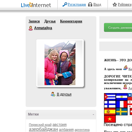
Регистрация
Вход
Рейтинги
Записи
Друзья
Комментарии
Создать дневник
Annataliya
ЖИЗНЬ - ЭТО Д
А здесь мои
К
ДОРОГИЕ ЧИТАТЕЛ
копирование на л
исключения недора
уважением,
An
В друзья
Метки
-
австрия
Пермский край
азербайджан
албания
аргентина
Пока что мне уда