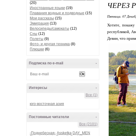
ЧЕРЕЗ 
(20)
Иностранные языки
(19)
Плавания водные и подводные
(15)
Пятница, 07 Декаб
Мои рассказы
(15)
Эмиграция
(13)
Хотите, покажу
Велосипеды/самокаты
(12)
республикой, Ав
Сны
(12)
Девин, что прим
Полеты
(9)
Фото- и другая техника
(8)
Плюшки
(6)
Подписка по e-mail
-
Интересы
-
Все (1)
юго-восточная азия
Постоянные читатели
-
Все (2101)
-Поднебесная-
Assketka
DAY_MEN