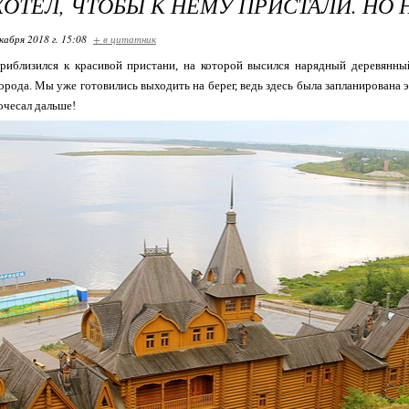
ХОТЕЛ, ЧТОБЫ К НЕМУ ПРИСТАЛИ. НО 
кабря 2018 г. 15:08
+ в цитатник
риблизился к красивой пристани, на которой высился нарядный деревянный
орода. Мы уже готовились выходить на берег, ведь здесь была запланирована э
очесал дальше!