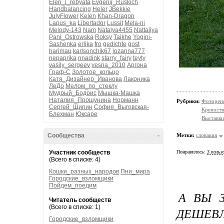
Elen_i_rebyata
Evgenij_Ruskich
Handbalancing
Heler
JBekkie
JulyFlower
Kelen
Khan-Dragon
Lapus_ka
Libertador
Lussit
Mela-ni
Melody-143
Nam
Natalya4455
Nattaliya
Pani_Ostrowska
Roksy
Taikhe
Yogini-
Sashenka
erlika
fro
gedichte
gost
harimau
karlsonchik67
lozanna777
nepaprika
nnadink
starry_fairy
teyty
vasily_sergeev
vesna_2010
Аргона
Граф-С
Золотое_кольцо
Катя_Дизайнер_Иванова
Лаконика
ЛеДо
Мелом_по_стеклу
Мудрый_Бодрис
Мышка-Машка
Наталия_Прошунина
Норманн
Рубрики:
Фотореп
Сергей_Щипин
София_Выговская-
Крепости
Блехман
Юксаре
Выставки
Метки:
словакия
Сообщества
-
Понравилось:
3 польз
Участник сообществ
(Всего в списке: 4)
Кошки_разных_народов
Пни_мира
Городские_взломщики
Пойдем_поедим
А ВЫ З
Читатель сообществ
(Всего в списке: 1)
ДЕШЕВЛ
Городские_взломщики