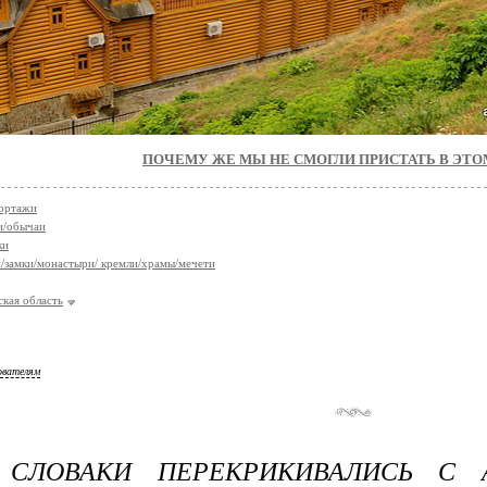
ПОЧЕМУ ЖЕ МЫ НЕ СМОГЛИ ПРИСТАТЬ В ЭТО
ортажи
и/обычаи
ки
/замки/монастыри/ кремли/храмы/мечети
кая область
ователям
 СЛОВАКИ ПЕРЕКРИКИВАЛИСЬ С 