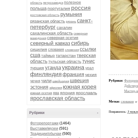
полезное
область
петрозаводск
россия
польша
португалия
румыния
ростовская область
санкт-
рязанская область
рязань
петербург
сахалин
сахалинская область
северная
северная осетия
македония
сибирь
северный кавказ
ссылки
сицилия
словакия
словения
сша
тверская
татарстан
таймыр
область
тунис
тульская область
украина
уганда
турция
урал
финляндия
франция
чехия
швеция
чили
Рубрики:
Фотореп
чечня
швейцария
Действую
южная корея
эстония
эфиопия
Мастер-к
япония
ярославль
ява
южная осетия
ярославская область
Метки:
словакия
Понравилось:
3 польз
Рубрики
-
Фоторепортажи
(1464)
Выставки/музеи
(591)
Традиции/обычаи
(590)