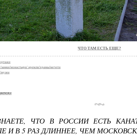
ЧТО ТАМ ЕСТЬ ЕЩЕ?
ортажи
/замки/монастыри/ кремли/храмы/мечети
/музеи
ователям
НАЕТЕ, ЧТО В РОССИИ ЕСТЬ КАНАТ
Е И В 5 РАЗ ДЛИННЕЕ, ЧЕМ МОСКОВС