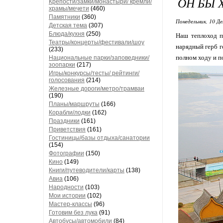
ОН БЫ 
Крепости/замки/монастыри/ кремли/
храмы/мечети
(460)
Памятники
(360)
Понедельник, 10 Де
Детская тема
(307)
Блюда/кухня
(250)
Наш теплоход п
Театры/концерты/фестивали/шоу
нарядный герб г
(233)
полном ходу и п
Национальные парки/заповедники/
зоопарки
(217)
Игры/конкурсы/тесты/ рейтинги/
голосования
(214)
Железные дороги/метро/трамваи
(190)
Планы/маршруты
(166)
Корабли/лодки
(162)
Праздники
(161)
Приветствия
(161)
Гостиницы/базы отдыха/санатории
(154)
Фотографии
(150)
Кино
(149)
Книги/путеводители/карты
(138)
Авиа
(106)
Народности
(103)
Мои истории
(102)
Мастер-классы
(96)
Готовим без лука
(91)
Автобусы/автомобили
(84)