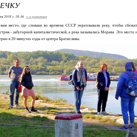
РЕЧКУ
ря 2018 г. 18:36
+ в цитатник
 вам место, где словаки во времена СССР переплывали реку, чтобы сбежат
стрия - забугорной капиталистической, а река называлась Морава. Это место 
ерно в 20 минутах езды от центра Братиславы.