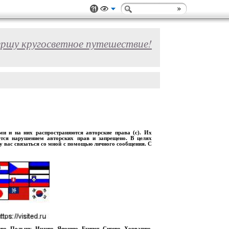
ершу кругосветное путешествие!
 и на них распространяются авторские права (с). Их
ется нарушением авторских прав и запрещено. В целях
шу вас связаться со мной с помощью личного сообщения. С
рию, Польшу, Индию, Японию, Египет, Сирию, Хорватию,