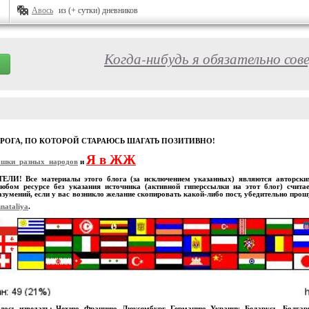
Авось
из (+ сутки) дневников
Когда-нибудь я обязательно сов
ОРОГА, ПО КОТОРОЙ СТАРАЮСЬ ШАГАТЬ ПОЗИТИВНО!
Я в ЖЖ
ошки_разных_народов
и
И! Все материалы этого блога (за исключением указанных) являются авторскими
юбом ресурсе без указания источника (активной гиперссылки на этот блог) счита
зумений, если у вас возникло желание скопировать какой-либо пост, убедительно про
nataliya
.
лось изведать: Чехию, Францию, Люксембург, Германию, Украину, Беларусь, Болга