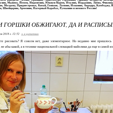
рузию, Мьянму, Йемен, Индонезию, Южную Корею, Италию, Иорданию, Литву, Финлян
ю, Молдову, Приднестровье, Китай, Гонконг, Латвию, Испанию, Андорру, Камбоджу, Вь
ю, Швейцарию, Армению, Нагорный Карабах, Румынию и немного Россию!
И ГОРШКИ ОБЖИГАЮТ, ДА И РАСПИС
ря 2018 г. 12:52
+ в цитатник
те рисовать? Я совсем нет, даже элементарное. Но недавно мне пришлось 
 не абы какой, а в технике национальной словацкой майолики да еще в самой и