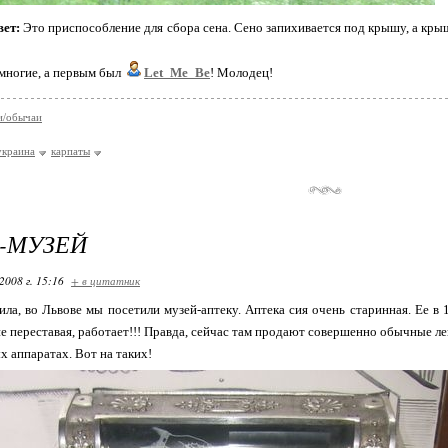
ет:
Это приспособление для сбора сена. Сено запихивается под крышу, а крыш
многие, а первым был
Let_Me_Be
! Молодец!
и/обычаи
украина
карпаты
-МУЗЕЙ
2008 г. 15:16
+ в цитатник
ила, во Львове мы посетили музей-аптеку. Аптека сия очень старинная. Ее в
не переставая, работает!!! Правда, сейчас там продают совершенно обычные ле
х аппаратах. Вот на таких!