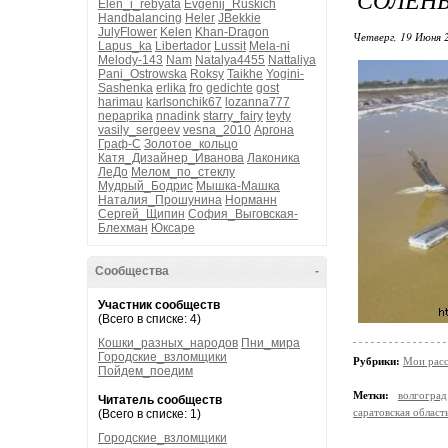
Elen_i_rebyata
Evgenij_Ruskich
Handbalancing
Heler
JBekkie
JulyFlower
Kelen
Khan-Dragon
Четверг, 19 Июня 
Lapus_ka
Libertador
Lussit
Mela-ni
Melody-143
Nam
Natalya4455
Nattaliya
Pani_Ostrowska
Roksy
Taikhe
Yogini-
Sashenka
erlika
fro
gedichte
gost
harimau
karlsonchik67
lozanna777
nepaprika
nnadink
starry_fairy
teyty
vasily_sergeev
vesna_2010
Аргона
Граф-С
Золотое_кольцо
Катя_Дизайнер_Иванова
Лаконика
ЛеДо
Мелом_по_стеклу
Мудрый_Бодрис
Мышка-Машка
Наталия_Прошунина
Норманн
Сергей_Щипин
София_Выговская-
Блехман
Юксаре
Сообщества
-
Участник сообществ
(Всего в списке: 4)
Кошки_разных_народов
Пни_мира
Городские_взломщики
Рубрики:
Мои расс
Пойдем_поедим
Метки:
волгоград
Читатель сообществ
саратовская област
(Всего в списке: 1)
Городские_взломщики