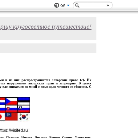
ершу кругосветное путешествие!
 и на них распространяются авторские права (с). Их
ется нарушением авторских прав и запрещено. В целях
шу вас связаться со мной с помощью личного сообщения. С
рию, Польшу, Индию, Японию, Египет, Сирию, Хорватию,