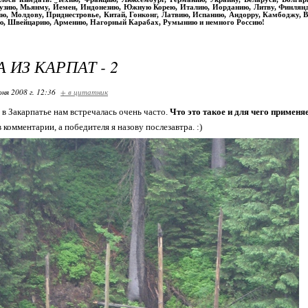
рузию, Мьянму, Йемен, Индонезию, Южную Корею, Италию, Иорданию, Литву, Финлян
ю, Молдову, Приднестровье, Китай, Гонконг, Латвию, Испанию, Андорру, Камбоджу, Вь
ю, Швейцарию, Армению, Нагорный Карабах, Румынию и немного Россию!
 ИЗ КАРПАТ - 2
ня 2008 г. 12:36
+ в цитатник
 в Закарпатье нам встречалась очень часто.
Что это такое и для чего применя
комментарии, а победителя я назову послезавтра. :)