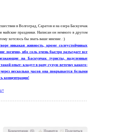
ешествии в Волгоград, Саратов и на озера Баскунчак
ти майские праздники. Написан он немного в другом
тому хотелось бы знать ваше мнение. :)
творе никакая живность, кроме солеустойчивых
лне логично, ибо соль очень быстро разъедает все
иезжающие на Баскунчак туристы, наделенные
такой опыт: кладут в рапу сухую веточку какого-
о через несколько часов она покрывается белыми
сь концентрация!
!!
Комментарии
(
6
)
Нравится
Поделиться