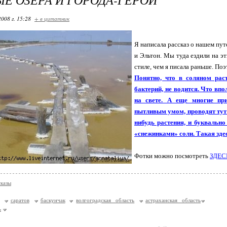
2008 г. 15:28
+ в цитатник
Я написала рассказ о нашем пут
и Эльтон. Мы туда ездили на э
стиле, чем я писала раньше. Поэ
Понятно, что в соляном рас
бактерий, не водится. Что впо
на свете. А еще многие пр
пытливым умом, проводят тут 
нибудь растения, и буквальн
«снежинками» соли. Такая зде
Фотки можно посмотреть
ЗДЕСЬ
казы
саратов
баскунчак
волгоградская область
астраханская область
ь