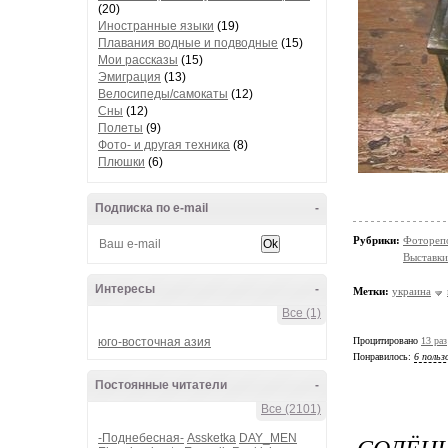
(20)
Иностранные языки
(19)
Плавания водные и подводные
(15)
Мои рассказы
(15)
Эмиграция
(13)
Велосипеды/самокаты
(12)
Сны
(12)
Полеты
(9)
Фото- и другая техника
(8)
Плюшки
(6)
Подписка по e-mail
-
Рубрики:
Фотореп
Выставки
Интересы
-
Метки:
украина
Все (1)
Процитировано
13 раз
юго-восточная азия
Понравилось:
6 польз
Постоянные читатели
-
Все (2101)
СОЛЁНЫ
-Поднебесная-
Assketka
DAY_MEN