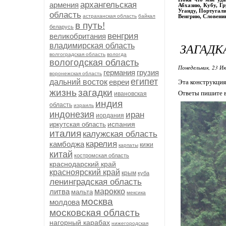
архангельская
армения
Абхазию, Кубу, Г
Уганду, Португали
область
астраханская область
байкал
Венгрию, Словени
в путь!
беларусь
венгрия
великобритания
ЗАГАДКА
владимирская область
волгоградская область
вологда
вологодская область
Понедельник, 23 Ию
германия
грузия
воронежская область
египет
дальний восток
евреи
Эта конструкция
жизнь
загадки
Ответы пишите в 
ивановская
индия
область
израиль
индонезия
иран
иордания
испания
иркутская область
италия
калужская область
карелия
камбоджа
кижи
карпаты
китай
костромская область
краснодарский край
красноярский край
крым
куба
ленинградская область
литва
марокко
мальта
мексика
москва
молдова
московская область
нагорный карабах
нижегородская