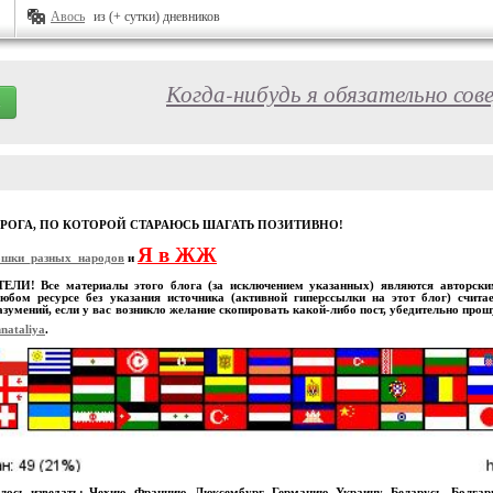
Авось
из (+ сутки) дневников
Когда-нибудь я обязательно сов
ОРОГА, ПО КОТОРОЙ СТАРАЮСЬ ШАГАТЬ ПОЗИТИВНО!
Я в ЖЖ
ошки_разных_народов
и
И! Все материалы этого блога (за исключением указанных) являются авторскими
юбом ресурсе без указания источника (активной гиперссылки на этот блог) счита
зумений, если у вас возникло желание скопировать какой-либо пост, убедительно про
nataliya
.
лось изведать: Чехию, Францию, Люксембург, Германию, Украину, Беларусь, Болга