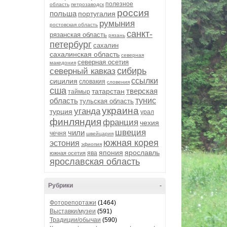
полезное
область
петрозаводск
россия
польша
португалия
румыния
ростовская область
санкт-
рязанская область
рязань
петербург
сахалин
сахалинская область
северная
северная осетия
македония
сибирь
северный кавказ
ссылки
сицилия
словакия
словения
сша
тверская
татарстан
таймыр
область
тунис
тульская область
украина
уганда
турция
урал
финляндия
франция
чехия
швеция
чили
чечня
швейцария
южная корея
эстония
эфиопия
япония
ярославль
ява
южная осетия
ярославская область
Рубрики
-
Фоторепортажи
(1464)
Выставки/музеи
(591)
Традиции/обычаи
(590)