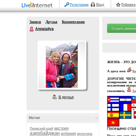
Регистрация
Вход
Рейтинги
Записи
Друзья
Комментарии
Создать дневник
Annataliya
ЖИЗНЬ - ЭТО Д
А здесь мои
К
ДОРОГИЕ ЧИТАТЕЛ
копирование на л
исключения недора
уважением,
An
В друзья
Метки
-
австрия
Пермский край
азербайджан
албания
аргентина
Пока что мне уда