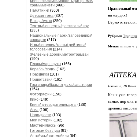
Крепости/замки/монастыри/ кремли/
храмы/мечети
(460)
Правильный отв
Памятники
(360)
на жердях!
Детская тема
(307)
Блюда/кухня
(250)
Верно ответили 
Театры/концерты/фестивали/шоу
(233)
Национальные парки/заповедники/
Рубрики:
Традици
зоопарки
(217)
Игры/конкурсы/тесты/ рейтинги/
Метки:
загадки
голосования
(214)
Железные дороги/метро/трамваи
(190)
Планы/маршруты
(166)
Корабли/лодки
(162)
АПТЕКА
Праздники
(161)
Приветствия
(161)
Гостиницы/базы отдыха/санатории
Пятница, 20 Июня 
(154)
Фотографии
(150)
Как я уже говор
Кино
(149)
самых пор она, 
Книги/путеводители/карты
(138)
древних кассовы
Авиа
(106)
Народности
(103)
Мои истории
(102)
Мастер-классы
(96)
Готовим без лука
(91)
Автобусы/автомобили
(84)