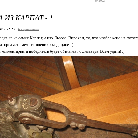
 ИЗ КАРПАТ - 1
08 г. 15:53
+ в цитатник
адка не из самих Карпат, а изо Львова. Впрочем, то, что изображено на фотог
: предмет имел отношении к медицине. :)
 комментарии, а победитель будет объявлен послезавтра. Всем удачи! :)