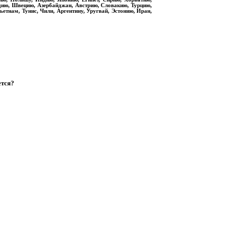
дию, Швецию, Азербайджан, Австрию, Словакию, Турцию,
етнам, Тунис, Чили, Аргентину, Уругвай, Эстонию, Иран,
ется?