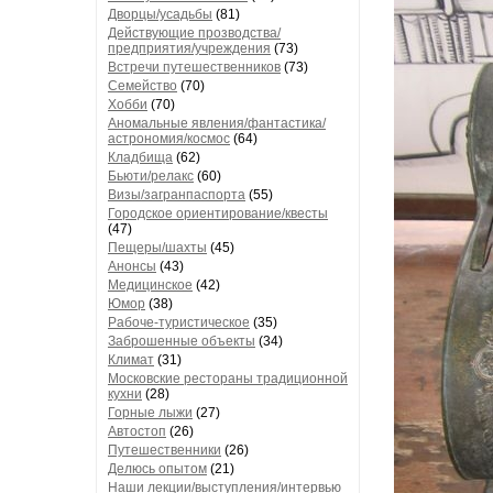
Дворцы/усадьбы
(81)
Действующие прозводства/
предприятия/учреждения
(73)
Встречи путешественников
(73)
Семейство
(70)
Хобби
(70)
Аномальные явления/фантастика/
астрономия/космос
(64)
Кладбища
(62)
Бьюти/релакс
(60)
Визы/загранпаспорта
(55)
Городское ориентирование/квесты
(47)
Пещеры/шахты
(45)
Анонсы
(43)
Медицинское
(42)
Юмор
(38)
Рабоче-туристическое
(35)
Заброшенные объекты
(34)
Климат
(31)
Московские рестораны традиционной
кухни
(28)
Горные лыжи
(27)
Автостоп
(26)
Путешественники
(26)
Делюсь опытом
(21)
Наши лекции/выступления/интервью