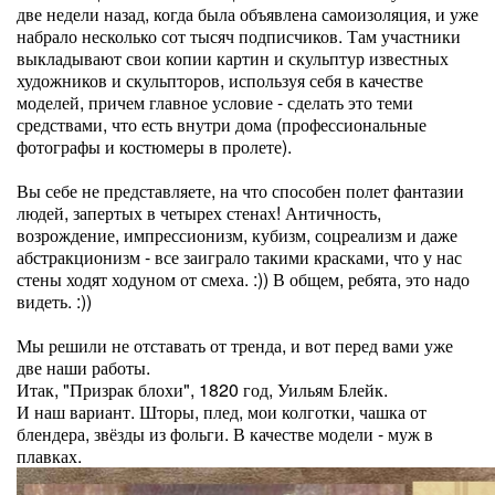
две недели назад, когда была объявлена самоизоляция, и уже
набрало несколько сот тысяч подписчиков. Там участники
выкладывают свои копии картин и скульптур известных
художников и скульпторов, используя себя в качестве
моделей, причем главное условие - сделать это теми
средствами, что есть внутри дома (профессиональные
фотографы и костюмеры в пролете).
Вы себе не представляете, на что способен полет фантазии
людей, запертых в четырех стенах! Античность,
возрождение, импрессионизм, кубизм, соцреализм и даже
абстракционизм - все заиграло такими красками, что у нас
стены ходят ходуном от смеха. :)) В общем, ребята, это надо
видеть. :))
Мы решили не отставать от тренда, и вот перед вами уже
две наши работы.
Итак, "Призрак блохи", 1820 год, Уильям Блейк.
И наш вариант. Шторы, плед, мои колготки, чашка от
блендера, звёзды из фольги. В качестве модели - муж в
плавках.