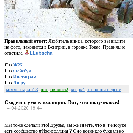
Правильный ответ:
Любитель винца, которого вы видите
на фото, находится в Венгрии, в городке Токае. Правильно
ответила
LLubacha
!
Я в
ЖЖ
Я в
Фейсбук
Я в
Инстаграм
Я в
Ли.ру
комментарии: 3
понравилось!
вверх^
к полной версии
Сходим с ума в изоляции. Вот, что получилось!
14-04-2020 18:44
Мы тоже сделали это! Друзья, вы же знаете, что в Фейсбуке
есть сообщество #Изоизоляция ? Оно возникло буквально