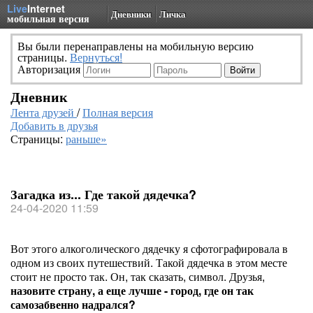
Live
Internet
Дневники
Личка
мобильная версия
Вы были перенаправлены на мобильную версию
страницы.
Вернуться!
Авторизация
Дневник
Лента друзей
/
Полная версия
Добавить в друзья
Страницы:
раньше»
Загадка из... Где такой дядечка?
24-04-2020 11:59
Вот этого алкоголического дядечку я сфотографировала в
одном из своих путешествий. Такой дядечка в этом месте
стоит не просто так. Он, так сказать, символ. Друзья,
назовите страну, а еще лучше - город, где он так
самозабвенно надрался?