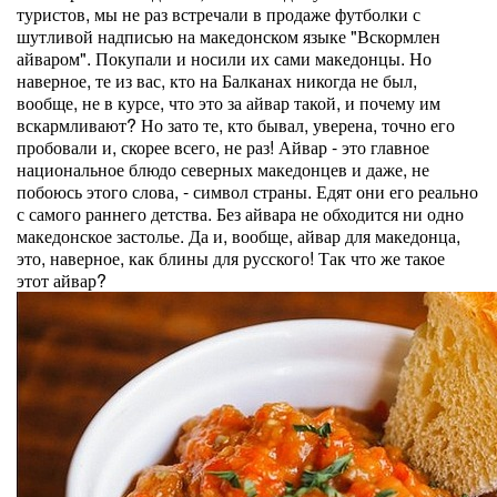
туристов, мы не раз встречали в продаже футболки с
шутливой надписью на македонском языке "Вскормлен
айваром". Покупали и носили их сами македонцы. Но
наверное, те из вас, кто на Балканах никогда не был,
вообще, не в курсе, что это за айвар такой, и почему им
вскармливают? Но зато те, кто бывал, уверена, точно его
пробовали и, скорее всего, не раз! Айвар - это главное
национальное блюдо северных македонцев и даже, не
побоюсь этого слова, - символ страны. Едят они его реально
с самого раннего детства. Без айвара не обходится ни одно
македонское застолье. Да и, вообще, айвар для македонца,
это, наверное, как блины для русского! Так что же такое
этот айвар?