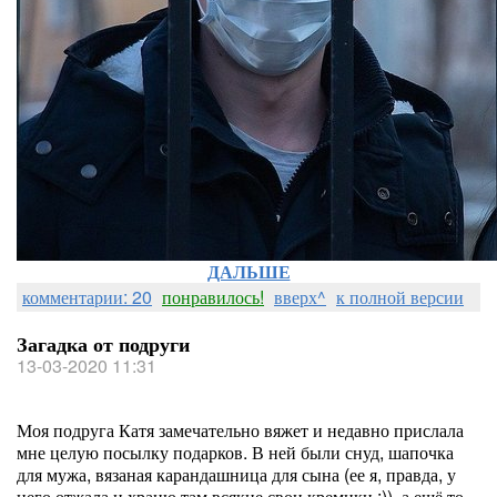
ДАЛЬШЕ
комментарии: 20
понравилось!
вверх^
к полной версии
Загадка от подруги
13-03-2020 11:31
Моя подруга Катя замечательно вяжет и недавно прислала
мне целую посылку подарков. В ней были снуд, шапочка
для мужа, вязаная карандашница для сына (ее я, правда, у
него отжала и храню там всякие свои кремики :)), а ещё то,