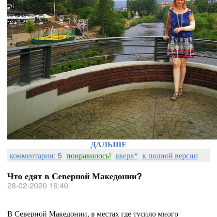
ДАЛЬШЕ
комментарии: 5
понравилось!
вверх^
к полной версии
Что едят в Северной Македонии?
28-02-2020 16:40
В Северной Македонии, в местах где тусило много