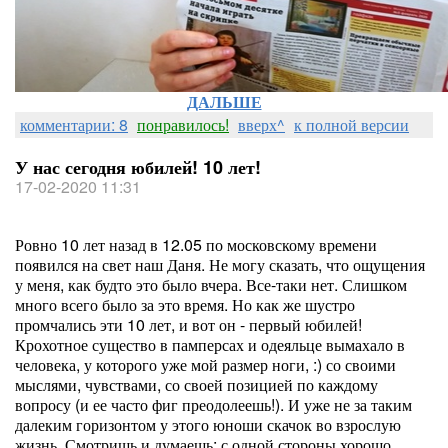
ДАЛЬШЕ
комментарии: 8
понравилось!
вверх^
к полной версии
У нас сегодня юбилей! 10 лет!
17-02-2020 11:31
Ровно 10 лет назад в 12.05 по московскому времени
появился на свет наш Даня. Не могу сказать, что ощущения
у меня, как будто это было вчера. Все-таки нет. Слишком
много всего было за это время. Но как же шустро
промчались эти 10 лет, и вот он - первый юбилей!
Крохотное существо в памперсах и одеяльце вымахало в
человека, у которого уже мой размер ноги, :) со своими
мыслями, чувствами, со своей позицией по каждому
вопросу (и ее часто фиг преодолеешь!). И уже не за таким
далеким горизонтом у этого юноши скачок во взрослую
жизнь. Смотришь и думаешь: с одной стороны хорошо,