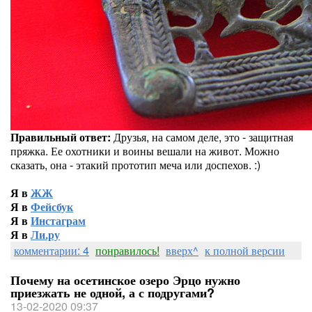
Правильный ответ:
Друзья, на самом деле, это - защитная
пряжка. Ее охотники и воины вешали на живот. Можно
сказать, она - этакий прототип меча или доспехов. :)
Я в
ЖЖ
Я в
Фейсбук
Я в
Инстаграм
Я в
Ли.ру
комментарии: 4
понравилось!
вверх^
к полной версии
Почему на осетинское озеро Эрцо нужно
приезжать не одной, а с подругами?
13-02-2020 09:37