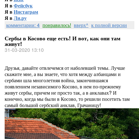
Я в
Фейсбук
Я в
Инстаграм
Я в
Ли.ру
комментарии: 4
понравилось!
вверх^
к полной версии
Сербы в Косово еще есть! И вот, как они там
живут!
31-03-2020 13:10
Друзья, давайте отвлечемся от наболевшей темы. Лучше
скажите мне, а вы знаете, что хотя между албанцами и
сербами шла многолетняя война, закончившаяся
появлением независимого Косово, в нем по-прежнему
живут сербы, причем не просто так, а в анклавах? И
конечно, когда мы были в Косово, то решили посетить там
самый большой сербский анклав, Грачаницу!