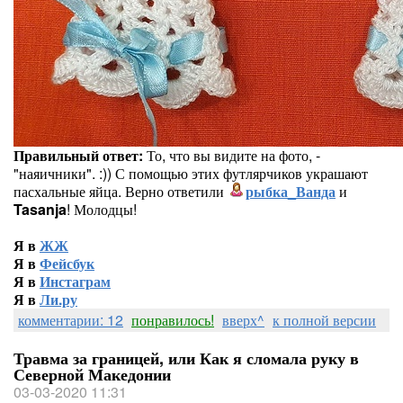
Правильный ответ:
То, что вы видите на фото, -
"наяичники". :)) С помощью этих футлярчиков украшают
пасхальные яйца. Верно ответили
рыбка_Ванда
и
Tasanja
! Молодцы!
Я в
ЖЖ
Я в
Фейсбук
Я в
Инстаграм
Я в
Ли.ру
комментарии: 12
понравилось!
вверх^
к полной версии
Травма за границей, или Как я сломала руку в
Северной Македонии
03-03-2020 11:31