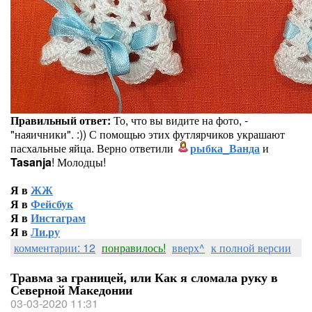
Правильный ответ:
То, что вы видите на фото, -
"наяичники". :)) С помощью этих футлярчиков украшают
пасхальные яйца. Верно ответили
рыбка_Ванда
и
Tasanja
! Молодцы!
Я в
ЖЖ
Я в
Фейсбук
Я в
Инстаграм
Я в
Ли.ру
комментарии: 12
понравилось!
вверх^
к полной версии
Травма за границей, или Как я сломала руку в
Северной Македонии
03-03-2020 11:31