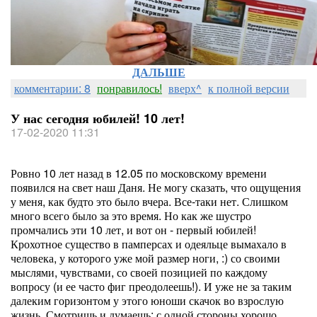
ДАЛЬШЕ
комментарии: 8
понравилось!
вверх^
к полной версии
У нас сегодня юбилей! 10 лет!
17-02-2020 11:31
Ровно 10 лет назад в 12.05 по московскому времени
появился на свет наш Даня. Не могу сказать, что ощущения
у меня, как будто это было вчера. Все-таки нет. Слишком
много всего было за это время. Но как же шустро
промчались эти 10 лет, и вот он - первый юбилей!
Крохотное существо в памперсах и одеяльце вымахало в
человека, у которого уже мой размер ноги, :) со своими
мыслями, чувствами, со своей позицией по каждому
вопросу (и ее часто фиг преодолеешь!). И уже не за таким
далеким горизонтом у этого юноши скачок во взрослую
жизнь. Смотришь и думаешь: с одной стороны хорошо,