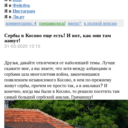
Я в
Фейсбук
Я в
Инстаграм
Я в
Ли.ру
комментарии: 4
понравилось!
вверх^
к полной версии
Сербы в Косово еще есть! И вот, как они там
живут!
31-03-2020 13:10
Друзья, давайте отвлечемся от наболевшей темы. Лучше
скажите мне, а вы знаете, что хотя между албанцами и
сербами шла многолетняя война, закончившаяся
появлением независимого Косово, в нем по-прежнему
живут сербы, причем не просто так, а в анклавах? И
конечно, когда мы были в Косово, то решили посетить там
самый большой сербский анклав, Грачаницу!