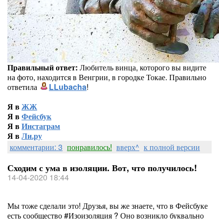
Правильный ответ:
Любитель винца, которого вы видите
на фото, находится в Венгрии, в городке Токае. Правильно
ответила
LLubacha
!
Я в
ЖЖ
Я в
Фейсбук
Я в
Инстаграм
Я в
Ли.ру
комментарии: 3
понравилось!
вверх^
к полной версии
Сходим с ума в изоляции. Вот, что получилось!
14-04-2020 18:44
Мы тоже сделали это! Друзья, вы же знаете, что в Фейсбуке
есть сообщество #Изоизоляция ? Оно возникло буквально