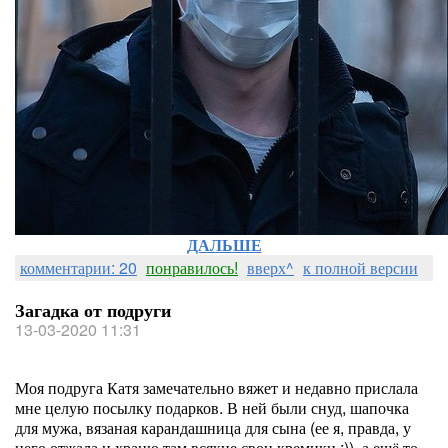
ДАЛЬШЕ
комментарии: 20
понравилось!
вверх^
к полной версии
Загадка от подруги
13-03-2020 11:31
Моя подруга Катя замечательно вяжет и недавно прислала
мне целую посылку подарков. В ней были снуд, шапочка
для мужа, вязаная карандашница для сына (ее я, правда, у
него отжала и храню там всякие свои кремики :)), а ещё то,