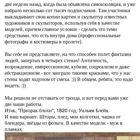
две недели назад, когда была объявлена самоизоляция, и уже
набрало несколько сот тысяч подписчиков. Там участники
выкладывают свои копии картин и скульптур известных
художников и скульпторов, используя себя в качестве
моделей, причем главное условие - сделать это теми
средствами, что есть внутри дома (профессиональные
фотографы и костюмеры в пролете).
Вы себе не представляете, на что способен полет фантазии
людей, запертых в четырех стенах! Античность,
возрождение, импрессионизм, кубизм, соцреализм и даже
абстракционизм - все заиграло такими красками, что у нас
стены ходят ходуном от смеха. :)) В общем, ребята, это надо
видеть. :))
Мы решили не отставать от тренда, и вот перед вами уже
две наши работы.
Итак, "Призрак блохи", 1820 год, Уильям Блейк.
И наш вариант. Шторы, плед, мои колготки, чашка от
блендера, звёзды из фольги. В качестве модели - муж в
плавках.