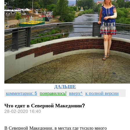
ДАЛЬШЕ
комментарии: 5
понравилось!
вверх^
к полной версии
Что едят в Северной Македонии?
28-02-2020 16:40
В Северной Македонии, в местах где тусило много