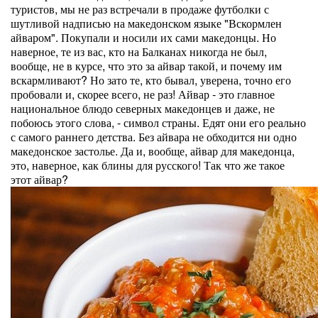
туристов, мы не раз встречали в продаже футболки с
шутливой надписью на македонском языке "Вскормлен
айваром". Покупали и носили их сами македонцы. Но
наверное, те из вас, кто на Балканах никогда не был,
вообще, не в курсе, что это за айвар такой, и почему им
вскармливают? Но зато те, кто бывал, уверена, точно его
пробовали и, скорее всего, не раз! Айвар - это главное
национальное блюдо северных македонцев и даже, не
побоюсь этого слова, - символ страны. Едят они его реально
с самого раннего детства. Без айвара не обходится ни одно
македонское застолье. Да и, вообще, айвар для македонца,
это, наверное, как блины для русского! Так что же такое
этот айвар?