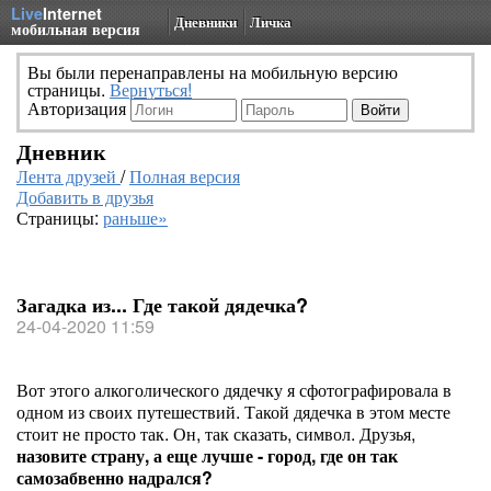
Live
Internet
Дневники
Личка
мобильная версия
Вы были перенаправлены на мобильную версию
страницы.
Вернуться!
Авторизация
Дневник
Лента друзей
/
Полная версия
Добавить в друзья
Страницы:
раньше»
Загадка из... Где такой дядечка?
24-04-2020 11:59
Вот этого алкоголического дядечку я сфотографировала в
одном из своих путешествий. Такой дядечка в этом месте
стоит не просто так. Он, так сказать, символ. Друзья,
назовите страну, а еще лучше - город, где он так
самозабвенно надрался?