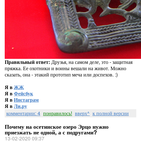
Правильный ответ:
Друзья, на самом деле, это - защитная
пряжка. Ее охотники и воины вешали на живот. Можно
сказать, она - этакий прототип меча или доспехов. :)
Я в
ЖЖ
Я в
Фейсбук
Я в
Инстаграм
Я в
Ли.ру
комментарии: 4
понравилось!
вверх^
к полной версии
Почему на осетинское озеро Эрцо нужно
приезжать не одной, а с подругами?
13-02-2020 09:37