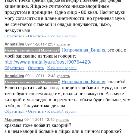
кишечника. Яйца же считаются низкокалорийным
продуктом в принципе. Одно яйцо - 80 ккал. Насчет муки
могу согласиться в плане диетичности, но гречневая мука
не сочетается с тыквой и оладьи получаются, имхо,
невкусными.
Обратиться
-
Ответить
-
К полной версии
09-11-2011-12:37
удалить
Annataliya
Непролазная_Вишня
, это она о
Ответ на комментарий Марженка
#
моей запеканке из тыквы говорит:
http://www.annataliya.ru/post190764429/
Обратиться
-
Ответить
-
К полной версии
09-11-2011-12:43
удалить
Annataliya
Непролазная_Вишня
, спасибо!
Ответ на комментарий Марженка
#
Если сократить яйца, тогда придется добавить муку, иначе
тесто будет совсем жидким, оладьи не свяжутся. А в муке
калорий и углеводов в пересчете на объем будет больше, чем
в яйцах. Так уже тоже делала.
Обратиться
-
Ответить
-
К полной версии
09-11-2011-12:45
удалить
Марженка
крахмал тоже добавит калорий?
а в чем калорий больше в яйцах или в яичном порошке?