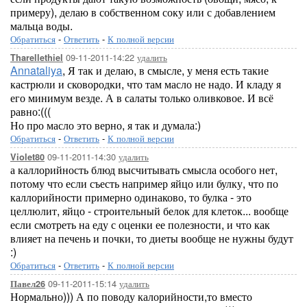
примеру), делаю в собственном соку или с добавлением
мальца воды.
Обратиться
-
Ответить
-
К полной версии
09-11-2011-14:22
удалить
Tharellethiel
Annataliya
, Я так и делаю, в смысле, у меня есть такие
кастрюли и сковородки, что там масло не надо. И кладу я
его минимум везде. А в салаты только оливковое. И всё
равно:(((
Но про масло это верно, я так и думала:)
Обратиться
-
Ответить
-
К полной версии
09-11-2011-14:30
удалить
Violet80
а каллорийность блюд высчитывать смысла особого нет,
потому что если съесть например яйцо или булку, что по
каллорийности примерно одинаково, то булка - это
целлюлит, яйцо - строительный белок для клеток... вообще
если смотреть на еду с оценки ее полезности, и что как
влияет на печень и почки, то диеты вообще не нужны будут
:)
Обратиться
-
Ответить
-
К полной версии
09-11-2011-15:14
удалить
Павел26
Нормально))) А по поводу калорийности,то вместо