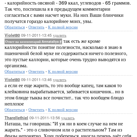
- калорийность овсяной - 369 ккал, углеводов - 65 граммов.
Так что, поспешила я в предыдущем комментарии
согласиться с вами насчет муки. На них Ваши блинчики
получатся гораздо калорийнее моих, увы.
Обратиться
-
Ответить
-
К полной версии
09-11-2011-13:45
удалить
Violet80
так есть же кроме
Ответ на комментарий Annataliya
#
каллорийности понятие полезности, насколько я знаю в
пшеничной белой муке не содержиться ничего полезного,
это пустые каллории, которые очень трудно выводятся из
организма.
Обратиться
-
Ответить
-
К полной версии
09-11-2011-13:46
удалить
Violet80
а если ее еще жарить, то это вообще капец, там какоя то
клейковина вырабатывается, забивается кишечник.. но в
этом блюде тыква все почистит.. так что вообщем блюдо
неплохое
Обратиться
-
Ответить
-
К полной версии
09-11-2011-13:56
удалить
Tharellethiel
Наташа, ты говоришь: "И уж ни в коем случае на нем не
жарить." - это о сливочном или о растительном? Там из
фразы непонятно. Хочу поберечься, иногда печень даёт себя