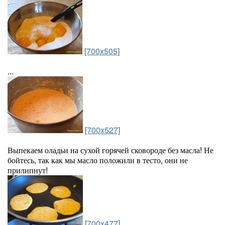
[700x505]
...
[700x527]
Выпекаем оладьи на сухой горячей сковороде без масла! Не
бойтесь, так как мы масло положили в тесто, они не
прилипнут!
[700x477]