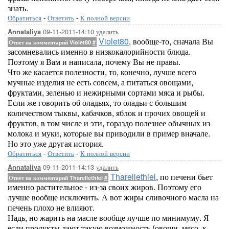
знать.
Обратиться
-
Ответить
-
К полной версии
09-11-2011-14:10
удалить
Annataliya
Violet80
, вообще-то, сначала Вы
Ответ на комментарий Violet80
#
засомневались именно в низкокалорийности блюда.
Поэтому я Вам и написала, почему Вы не правы.
Что же касается полезности, то, конечно, лучше всего
мучные изделия не есть совсем, а питаться овощами,
фруктами, зеленью и нежирными сортами мяса и рыбы.
Если же говорить об оладьях, то оладьи с большим
количеством тыквы, кабачков, яблок и прочих овощей и
фруктов, в том числе и эти, гораздо полезнее обычных из
молока и муки, которые вы приводили в пример вначале.
Но это уже другая история.
Обратиться
-
Ответить
-
К полной версии
09-11-2011-14:13
удалить
Annataliya
Tharellethiel
, по печени бьет
Ответ на комментарий Tharellethiel
#
именно растительное - из-за своих жиров. Поэтому его
лучше вообще исключить. А вот жиры сливочного масла на
печень плохо не влияют.
Надь, но жарить на масле вообще лучше по минимуму. Я
если продукты дают такую возможность (овощи, мясо, к