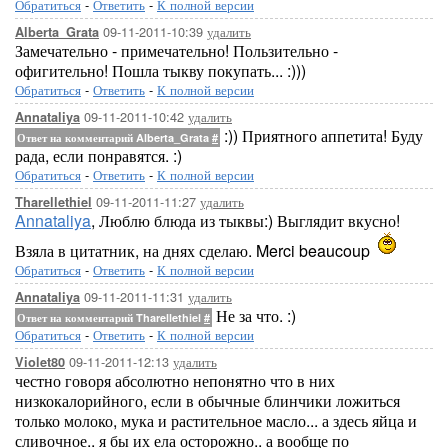
Обратиться
-
Ответить
-
К полной версии
09-11-2011-10:39
удалить
Alberta_Grata
Замечательно - примечательно! Пользительно -
офигительно! Пошла тыкву покупать... :)))
Обратиться
-
Ответить
-
К полной версии
09-11-2011-10:42
удалить
Annataliya
:)) Приятного аппетита! Буду
Ответ на комментарий Alberta_Grata
#
рада, если понравятся. :)
Обратиться
-
Ответить
-
К полной версии
09-11-2011-11:27
удалить
Tharellethiel
Annataliya
, Люблю блюда из тыквы:) Выглядит вкусно!
Взяла в цитатник, на днях сделаю. Merci beaucoup
Обратиться
-
Ответить
-
К полной версии
09-11-2011-11:31
удалить
Annataliya
Не за что. :)
Ответ на комментарий Tharellethiel
#
Обратиться
-
Ответить
-
К полной версии
09-11-2011-12:13
удалить
Violet80
честно говоря абсолютно непонятно что в них
низкокалорийного, если в обычные блинчики ложиться
только молоко, мука и растительное масло... а здесь яйца и
сливочное.. я бы их ела осторожно.. а вообще по