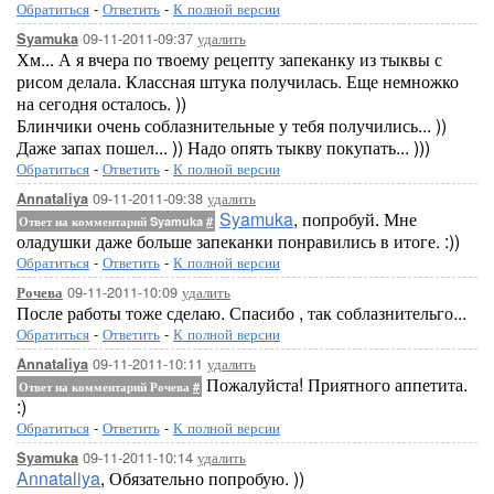
Обратиться
-
Ответить
-
К полной версии
09-11-2011-09:37
удалить
Syamuka
Хм... А я вчера по твоему рецепту запеканку из тыквы с
рисом делала. Классная штука получилась. Еще немножко
на сегодня осталось. ))
Блинчики очень соблазнительные у тебя получились... ))
Даже запах пошел... )) Надо опять тыкву покупать... )))
Обратиться
-
Ответить
-
К полной версии
09-11-2011-09:38
удалить
Annataliya
Syamuka
, попробуй. Мне
Ответ на комментарий Syamuka
#
оладушки даже больше запеканки понравились в итоге. :))
Обратиться
-
Ответить
-
К полной версии
09-11-2011-10:09
удалить
Рочева
После работы тоже сделаю. Спасибо , так соблазнительго...
Обратиться
-
Ответить
-
К полной версии
09-11-2011-10:11
удалить
Annataliya
Пожалуйста! Приятного аппетита.
Ответ на комментарий Рочева
#
:)
Обратиться
-
Ответить
-
К полной версии
09-11-2011-10:14
удалить
Syamuka
Annataliya
, Обязательно попробую. ))