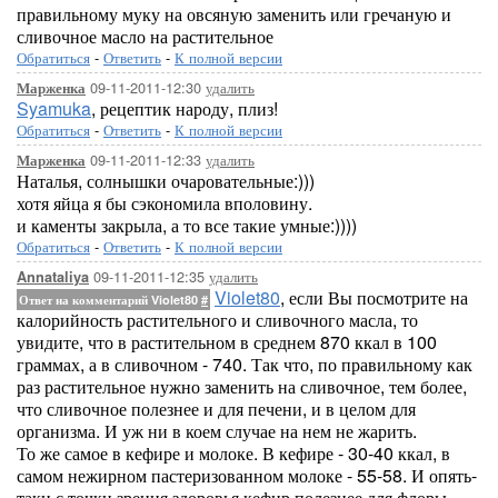
правильному муку на овсяную заменить или гречаную и
сливочное масло на растительное
Обратиться
-
Ответить
-
К полной версии
09-11-2011-12:30
удалить
Марженка
Syamuka
, рецептик народу, плиз!
Обратиться
-
Ответить
-
К полной версии
09-11-2011-12:33
удалить
Марженка
Наталья, солнышки очаровательные:)))
хотя яйца я бы сэкономила вполовину.
и каменты закрыла, а то все такие умные:))))
Обратиться
-
Ответить
-
К полной версии
09-11-2011-12:35
удалить
Annataliya
Violet80
, если Вы посмотрите на
Ответ на комментарий Violet80
#
калорийность растительного и сливочного масла, то
увидите, что в растительном в среднем 870 ккал в 100
граммах, а в сливочном - 740. Так что, по правильному как
раз растительное нужно заменить на сливочное, тем более,
что сливочное полезнее и для печени, и в целом для
организма. И уж ни в коем случае на нем не жарить.
То же самое в кефире и молоке. В кефире - 30-40 ккал, в
самом нежирном пастеризованном молоке - 55-58. И опять-
таки с точки зрения здоровья кефир полезнее для флоры