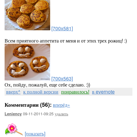
[700x581]
Всем приятного аппетита от меня и от этих трех рожиц! :)
[700x563]
Ох, пойду, пожалуй, еще себе сделаю. :))
вверх^
к полной версии
понравилось!
в evernote
Комментарии (56):
вперёд»
09-11-2011-09:25
удалить
Leniency
-
[показать]