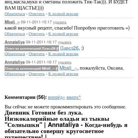
яиц,масла,муки и сметаны положить Тик-Так))). И БУДЕТ
ВАМ ЩАСТЬЕ))))
Обратиться
-
Ответить
-
К полной версии
09-11-2011-15:17
удалить
Mbali_--
какой вкусный рецепт, спасибо! Попробую приготовить =)
Обратиться
-
Ответить
-
К полной версии
09-11-2011-16:17
удалить
Annataliya
Павел26
, :)
Ответ на комментарий Павел26
#
Обратиться
-
Ответить
-
К полной версии
09-11-2011-16:17
удалить
Annataliya
Mbali_--
, пожалуйста, Оксана.
Ответ на комментарий Mbali_--
#
Обратиться
-
Ответить
-
К полной версии
Комментарии (56):
вперёд»
вверх^
Вы сейчас не можете прокомментировать это сообщение.
Дневник Готовим без лука.
Низкокалорийные оладьи из тыквы
"Солнышки" | Annataliya - Когда-нибудь я
обязательно совершу кругосветное
путешествие! |