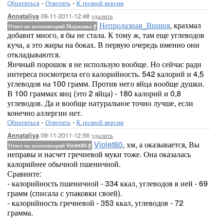
Обратиться
-
Ответить
-
К полной версии
09-11-2011-12:48
удалить
Annataliya
Непролазная_Вишня
, крахмал
Ответ на комментарий Марженка
#
добавит много, я бы не стала. К тому ж, там еще углеводов
куча, а это жиры на боках. В первую очередь именно они
откладываются.
Яичный порошок я не использую вообще. Но сейчас ради
интереса посмотрела его калорийность. 542 калорий и 4,5
углеводов на 100 грамм. Против него яйца вообще душки.
В 100 граммах яиц (это 2 яйца) - 180 калорий и 0,8
углеводов. Да и вообще натуральное точно лучше, если
конечно аллергии нет.
Обратиться
-
Ответить
-
К полной версии
09-11-2011-12:56
удалить
Annataliya
Violet80
, хм, а оказывается, Вы
Ответ на комментарий Violet80
#
неправы и насчет гречневой муки тоже. Она оказалась
калорийнее обычной пшеничной.
Сравните:
- калорийность пшеничной - 334 ккал, углеводов в ней - 69
грамм (списала с упаковки своей).
- калорийность гречневой - 353 ккал, углеводов - 72
грамма.