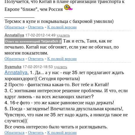
Получается, что Китай в плане организации транспорта к
Европе "ближе", чем Россия
___________
Терсмос в купе и покрывальца с бахромой умилили)
Обратиться
-
Ответить
-
К полной версии
17-02-2012-14:49
удалить
Annataliya
Так и есть, Таня, как не
Ответ на комментарий TatjanaSch
#
печально. Китай нас обгоняет, если уже не обогнал, по
многим показателям.
Обратиться
-
Ответить
-
К полной версии
17-02-2012-18:53
удалить
Syamuka
Annataliya
, 1. Да... а у нас - еще 35 лет предлагают ждать
хорошихдорог(( Сегодня прочитала)
2 Просто - фантастика какая-то. Вот тебе и Китай!
3. С зонтиками интересное решение проблемы. И что, если
вдруг ливень - на всех желающих хватает?
4. 16-е фото - это же какое равновесие надо держать!
5. Поеда - загляденье! Впечатлила двухспальная кровать!,
Чувствую, что нам не 35 лет надо ждать, а никогда такое не
случится(((
Все очень интересно было читать и разглядывать.
Обратиться
-
Ответить
-
К полной версии