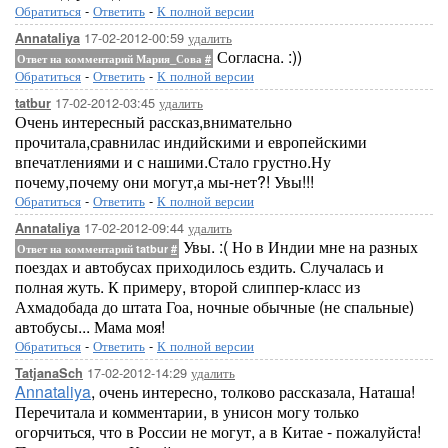
Обратиться
-
Ответить
-
К полной версии
17-02-2012-00:59
удалить
Annataliya
Согласна. :))
Ответ на комментарий Мария_Сова
#
Обратиться
-
Ответить
-
К полной версии
17-02-2012-03:45
удалить
tatbur
Очень интересный рассказ,внимательно
прочитала,сравнилас индийскими и европейскими
впечатлениями и с нашими.Стало грустно.Ну
почему,почему они могут,а мы-нет?! Увы!!!
Обратиться
-
Ответить
-
К полной версии
17-02-2012-09:44
удалить
Annataliya
Увы. :( Но в Индии мне на разных
Ответ на комментарий tatbur
#
поездах и автобусах приходилось ездить. Случалась и
полная жуть. К примеру, второй слиппер-класс из
Ахмадобада до штата Гоа, ночные обычные (не спальные)
автобусы... Мама моя!
Обратиться
-
Ответить
-
К полной версии
17-02-2012-14:29
удалить
TatjanaSch
Annataliya
, очень интересно, толково рассказала, Наташа!
Перечитала и комментарии, в унисон могу только
огорчиться, что в России не могут, а в Китае - пожалуйста!