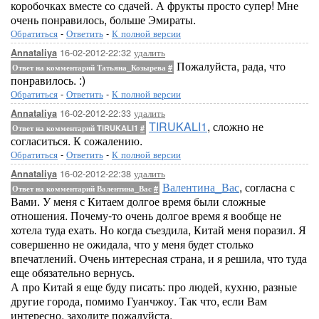
коробочках вместе со сдачей. А фрукты просто супер! Мне
очень понравилось, больше Эмираты.
Обратиться
-
Ответить
-
К полной версии
16-02-2012-22:32
удалить
Annataliya
Пожалуйста, рада, что
Ответ на комментарий Татьяна_Козырева
#
понравилось. :)
Обратиться
-
Ответить
-
К полной версии
16-02-2012-22:33
удалить
Annataliya
TIRUKALI1
, сложно не
Ответ на комментарий TIRUKALI1
#
согласиться. К сожалению.
Обратиться
-
Ответить
-
К полной версии
16-02-2012-22:38
удалить
Annataliya
Валентина_Вас
, согласна с
Ответ на комментарий Валентина_Вас
#
Вами. У меня с Китаем долгое время были сложные
отношения. Почему-то очень долгое время я вообще не
хотела туда ехать. Но когда съездила, Китай меня поразил. Я
совершенно не ожидала, что у меня будет столько
впечатлений. Очень интересная страна, и я решила, что туда
еще обязательно вернусь.
А про Китай я еще буду писать: про людей, кухню, разные
другие города, помимо Гуанчжоу. Так что, если Вам
интересно, заходите пожалуйста.