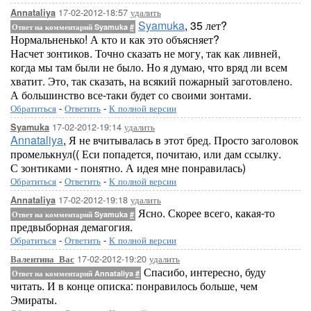
17-02-2012-18:57
удалить
Annataliya
Syamuka
, 35 лет?
Ответ на комментарий Syamuka
#
Нормальненько! А кто и как это объясняет?
Насчет зонтиков. Точно сказать не могу, так как ливней,
когда мы там были не было. Но я думаю, что вряд ли всем
хватит. Это, так сказать, на всякий пожарный заготовлено.
А большинство все-таки будет со своими зонтами.
Обратиться
-
Ответить
-
К полной версии
17-02-2012-19:14
удалить
Syamuka
Annataliya
, Я не вчитывалась в этот бред. Просто заголовок
промелькнул(( Еси попадется, почитаю, или дам ссылку.
С зонтиками - понятно. А идея мне понравилась)
Обратиться
-
Ответить
-
К полной версии
17-02-2012-19:18
удалить
Annataliya
Ясно. Скорее всего, какая-то
Ответ на комментарий Syamuka
#
предвыборная демагогия.
Обратиться
-
Ответить
-
К полной версии
17-02-2012-19:20
удалить
Валентина_Вас
Спасибо, интересно, буду
Ответ на комментарий Annataliya
#
читать. И в конце описка: понравилось больше, чем
Эмираты.