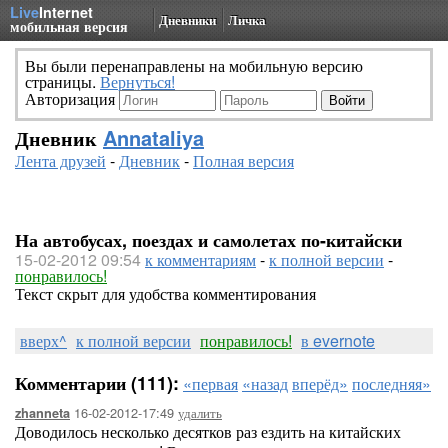
Live
Internet
Дневники
Личка
мобильная версия
Вы были перенаправлены на мобильную версию
страницы.
Вернуться!
Авторизация
Дневник
Annataliya
Лента друзей
-
Дневник
-
Полная версия
На автобусах, поездах и самолетах по-китайски
15-02-2012 09:54
к комментариям
-
к полной версии
-
понравилось!
Текст скрыт для удобства комментирования
вверх^
к полной версии
понравилось!
в evernote
Комментарии (111):
«первая
«назад
вперёд»
последняя»
16-02-2012-17:49
удалить
zhanneta
Доводилось несколько десятков раз ездить на китайских