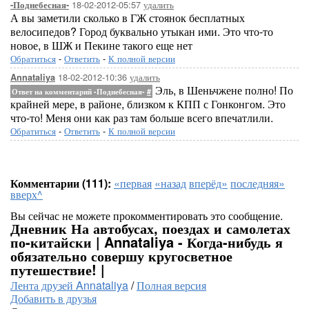
18-02-2012-05:57
удалить
-Поднебесная-
А вы заметили сколько в ГЖ стоянок бесплатных
велосипедов? Город буквально утыкан ими. Это что-то
новое, в ШЖ и Пекине такого еще нет
Обратиться
-
Ответить
-
К полной версии
18-02-2012-10:36
удалить
Annataliya
Эль, в Шеньчжене полно! По
Ответ на комментарий -Поднебесная-
#
крайней мере, в районе, близком к КПП с Гонконгом. Это
что-то! Меня они как раз там больше всего впечатлили.
Обратиться
-
Ответить
-
К полной версии
Комментарии (111):
«первая
«назад
вперёд»
последняя»
вверх^
Вы сейчас не можете прокомментировать это сообщение.
Дневник На автобусах, поездах и самолетах
по-китайски | Annataliya - Когда-нибудь я
обязательно совершу кругосветное
путешествие! |
Лента друзей Annataliya
/
Полная версия
Добавить в друзья