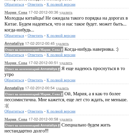
Обратиться
-
Ответить
-
К полной версии
17-02-2012-00:36
удалить
Мария_Сова
Молодцы китайцы! Не ожидала такого порядка на дорогах в
Китае. Будем надеяться, что и нас такое будет. может быть...
когда-нибудь...
Обратиться
-
Ответить
-
К полной версии
17-02-2012-00:45
удалить
Annataliya
Когда-нибудь наверняка. :)
Ответ на комментарий Мария_Сова
#
Обратиться
-
Ответить
-
К полной версии
17-02-2012-00:51
удалить
Мария_Сова
Я еще надеюсь проснуться в то
Ответ на комментарий Annataliya
#
утро
Обратиться
-
Ответить
-
К полной версии
17-02-2012-00:54
удалить
Annataliya
Ой, Мария, а я как-то более
Ответ на комментарий Мария_Сова
#
пессимистична. Мне кажется, еще лет сто ждать, не меньше.
:((
Обратиться
-
Ответить
-
К полной версии
17-02-2012-00:58
удалить
Мария_Сова
Специально будем жить
Ответ на комментарий Annataliya
#
нестандартно долго!!!