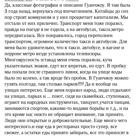
Да, классные фотографии и описание Гуанчжоу. Я там была
3 года назад, вернулась под впечатлением. Китайцы до сих
пор строят коммунизм и у них процветает капитализм. Мы
отстали от них прилично. Транспорт меня тоже поразил,
правда на поезде я не ездила, а на автобусах, такси,метро
передвигалась. Все понравилось, город переполнен
транспортом, огромное количество такси и автобусов. Для
меня было удивительно, что в такси. автобусе, в вагоне и
перроне метро везде установлены телевизоры.
Многоярусность эстакад меня очень поразила, куча
указательных знаков, едут все впритык, но едут. В пробку
мы попали после страшного ливня, когда на улице воды
было по колено, а так вроде без пробок. В Гуанчжоу можно
гулять полгода, там столько парков!!!!! Да и вообще на
улицах интересно. Еще меня поразил народ, люди отдыхают
на улицах, парках и ... поют, сидя на скамейках, ступеньках,
играют на народных инструментах, танцуют,учатся танцам,
занимаются спортом, какими-то видами борьбы и т.д., и на
это кроме нас никто не обращает внимание, так принято.
Люди они открытые и доброжелательные. Еще много чего
интересного.и еще еда в ресторанах просто супер, все
свежее, а остатки еды принято забирать, все это приносят в