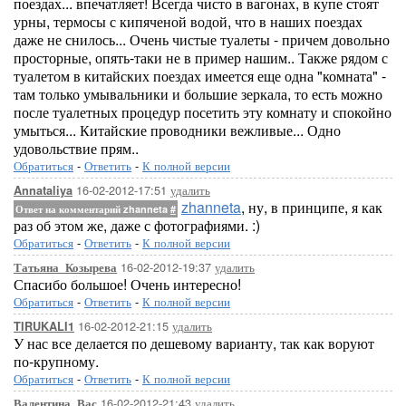
поездах... впечатляет! Всегда чисто в вагонах, в купе стоят
урны, термосы с кипяченой водой, что в наших поездах
даже не снилось... Очень чистые туалеты - причем довольно
просторные, опять-таки не в пример нашим.. Также рядом с
туалетом в китайских поездах имеется еще одна "комната" -
там только умывальники и большие зеркала, то есть можно
после туалетных процедур посетить эту комнату и спокойно
умыться... Китайские проводники вежливые... Одно
удовольствие прям..
Обратиться
-
Ответить
-
К полной версии
16-02-2012-17:51
удалить
Annataliya
zhanneta
, ну, в принципе, я как
Ответ на комментарий zhanneta
#
раз об этом же, даже с фотографиями. :)
Обратиться
-
Ответить
-
К полной версии
16-02-2012-19:37
удалить
Татьяна_Козырева
Спасибо большое! Очень интересно!
Обратиться
-
Ответить
-
К полной версии
16-02-2012-21:15
удалить
TIRUKALI1
У нас все делается по дешевому варианту, так как воруют
по-крупному.
Обратиться
-
Ответить
-
К полной версии
16-02-2012-21:43
удалить
Валентина_Вас