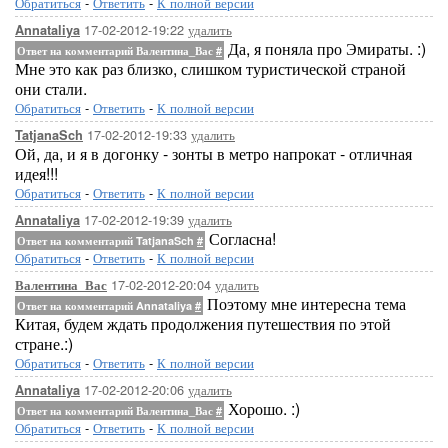
Обратиться
-
Ответить
-
К полной версии
17-02-2012-19:22
удалить
Annataliya
Да, я поняла про Эмираты. :)
Ответ на комментарий Валентина_Вас
#
Мне это как раз близко, слишком туристической страной
они стали.
Обратиться
-
Ответить
-
К полной версии
17-02-2012-19:33
удалить
TatjanaSch
Ой, да, и я в догонку - зонты в метро напрокат - отличная
идея!!!
Обратиться
-
Ответить
-
К полной версии
17-02-2012-19:39
удалить
Annataliya
Согласна!
Ответ на комментарий TatjanaSch
#
Обратиться
-
Ответить
-
К полной версии
17-02-2012-20:04
удалить
Валентина_Вас
Поэтому мне интересна тема
Ответ на комментарий Annataliya
#
Китая, будем ждать продолжения путешествия по этой
стране.:)
Обратиться
-
Ответить
-
К полной версии
17-02-2012-20:06
удалить
Annataliya
Хорошо. :)
Ответ на комментарий Валентина_Вас
#
Обратиться
-
Ответить
-
К полной версии