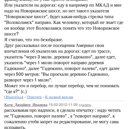
Или указатели на дорогах: еду я например по МКАД и мне
надо на Новорижское шоссе, но нет такого указателя
"Новорижское шоссе", будет какая-нибудь стрелка типа
"Волоколамск" направо. Как человеку, который не знает где
он вообще этот Волоколамск понять что это Новорижское
шоссе?
Я считаю, что это безобразие.
Друг рассказывал после посещения Америки свои
впечатления об указателях на дорогах: едет по трассе,
указатель "через 3 мили. деревня Гадюкино", далее едет,
указатель "через 1 милю поворот направо деревня
Гадюкино", далее "Гадюкино, поворот налево", едет далее
через 500 метров: "Вы проехали деревню Гадюкино,
разворот через 1 милю".
Может это и перебор, но лучше перебор, чем не понимать
"где я?" (с.)
Обратиться
-
Ответить
-
К полной версии
15-02-2012-11:09
удалить
Катя_Дизайнер_Иванова
рассказывая про надписи, я сделала опечатку : надо читать
не "Гадюкино, поворот налево" , а "поворот направо", к
сожалению утебя запрет на редактирование, не могу сама
исправить.