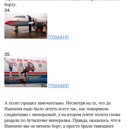
борту.
34.
[700x416]
35.
[700x493]
А полет прошел замечательно. Несмотря на то, что до
Нанниня надо было лететь всего час, нас покормили
сэндвичами с минералкой, а на втором плече полета снова
раздали по бутылочке минералки. Правда, оказалось, что в
Наннине мы не меняли борт, а просто брали тамошних