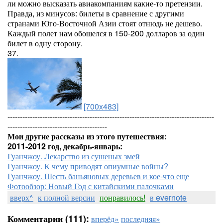
ли можно высказать авиакомпаниям какие-то претензии.
Правда, из минусов: билеты в сравнение с другими
странами Юго-Восточной Азии стоят отнюдь не дешево.
Каждый полет нам обошелся в 150-200 долларов за один
билет в одну сторону.
37.
[700x483]
-----------------------------------------------------------------------------------
----------------------------------------
Мои другие рассказы из этого путешествия:
2011-2012 год, декабрь-январь:
Гуанчжоу. Лекарство из сушеных змей
Гуанчжоу. К чему приводят опиумные войны?
Гуанчжоу. Шесть баньяновых деревьев и кое-что еще
Фотообзор: Новый Год с китайскими палочками
вверх^
к полной версии
понравилось!
в evernote
Комментарии (111):
вперёд»
последняя»