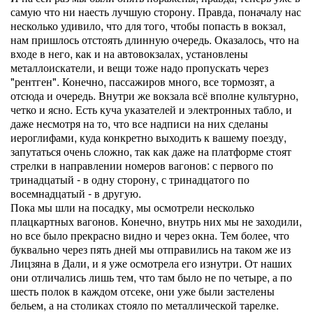
самую что ни наесть лучшую сторону. Правда, поначалу нас
несколько удивило, что для того, чтобы попасть в вокзал,
нам пришлось отстоять длинную очередь. Оказалось, что на
входе в него, как и на автовокзалах, установлены
металлоискатели, и вещи тоже надо пропускать через
"рентген". Конечно, пассажиров много, все тормозят, а
отсюда и очередь. Внутри же вокзала всё вполне культурно,
четко и ясно. Есть куча указателей и электронных табло, и
даже несмотря на то, что все надписи на них сделаны
иероглифами, куда конкретно выходить к вашему поезду,
запутаться очень сложно, так как даже на платформе стоят
стрелки в направлении номеров вагонов: с первого по
тринадцатый - в одну сторону, с тринадцатого по
восемнадцатый - в другую.
Пока мы шли на посадку, мы осмотрели несколько
плацкартных вагонов. Конечно, внутрь них мы не заходили,
но все было прекрасно видно и через окна. Тем более, что
буквально через пять дней мы отправились на таком же из
Лицзяна в Дали, и я уже осмотрела его изнутри. От наших
они отличались лишь тем, что там было не по четыре, а по
шесть полок в каждом отсеке, они уже были застелены
бельем, а на столиках стояло по металлической тарелке.