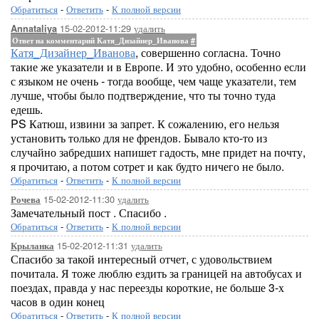
Обратиться
-
Ответить
-
К полной версии
15-02-2012-11:29
удалить
Annataliya
Ответ на комментарий Катя_Дизайнер_Иванова
#
Катя_Дизайнер_Иванова
, совершенно согласна. Точно
такие же указатели и в Европе. И это удобно, особенно если
с языком не очень - тогда вообще, чем чаще указатели, тем
лучше, чтобы было подтверждение, что ты точно туда
едешь.
PS Катюш, извини за запрет. К сожалению, его нельзя
установить только для не френдов. Бывало кто-то из
случайно забредших напишет гадость, мне придет на почту,
я прочитаю, а потом сотрет и как будто ничего не было.
Обратиться
-
Ответить
-
К полной версии
15-02-2012-11:30
удалить
Рочева
Замечательный пост . Спасибо .
Обратиться
-
Ответить
-
К полной версии
15-02-2012-11:31
удалить
Крыланка
Спасибо за такой интересный отчет, с удовольствием
почитала. Я тоже люблю ездить за границей на автобусах и
поездах, правда у нас переезды короткие, не больше 3-х
часов в один конец
Обратиться
-
Ответить
-
К полной версии