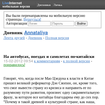
Live
Internet
Дневники
Личка
мобильная версия
Вы были перенаправлены на мобильную версию
страницы.
Вернуться!
Авторизация
Дневник
Annataliya
Лента друзей
-
Дневник
-
Полная версия
На автобусах, поездах и самолетах по-китайски
15-02-2012 09:54
к комментариям
-
к полной версии
-
понравилось!
Говорят, что, когда после Мао Цзедуна к власти в Китае
пришел великий реформатор Дэн Сяопин, он, кроме того,
что смог вывести страну из кризиса и направить ее по
разумному пути развития, произнес одну сакраментальную
фразу, за которую все китайцы благодарны ему до сих пор.
"Почему в такой древней и культурной стране, как наша,