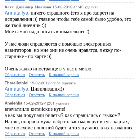
15-02-2012-11:40
удалить
Катя_Дизайнер_Иванова
Annataliya
, ничего страшного (это я про запрет) на
исправления :)) главное чтобы тебе самой было удобно, это
же твой дневник :))
Мне самой надо писать внимательнее :)
______
У нас люди справляются с помощью электронных
навигаторов, но мне они не очень нравятся, я езжу по-
старинке - по карте :))
Очень жалко иностранце в у нас в метро.
Обратиться
-
Ответить
-
К полной версии
15-02-2012-11:51
удалить
Tharellethiel
Annataliya
, Цивилизация:))
Обратиться
-
Ответить
-
К полной версии
15-02-2012-12:01
удалить
Anelehka
впечатлили китайские купе!
а как вы покупали билеты? как справились с языком?
Наташ, попроси мужа набрать ваш маршрут в гугл картах,
мне по схеме понятней будет, а то я путаюсь в их названиях
Обратиться
-
Ответить
-
К полной версии