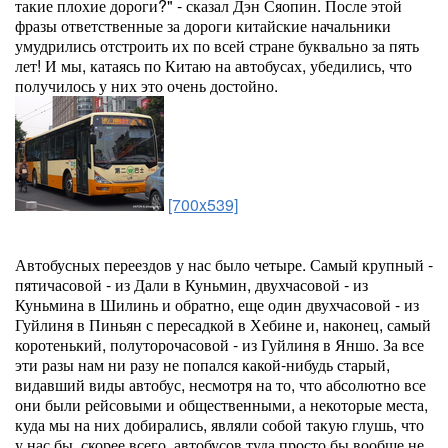
такие плохие дороги?" - сказал Дэн Сяопин. После этой
фразы ответственные за дороги китайские начальники
умудрились отстроить их по всей стране буквально за пять
лет! И мы, катаясь по Китаю на автобусах, убедились, что
получилось у них это очень достойно.
[700x539]
Автобусных переездов у нас было четыре. Самый крупный -
пятичасовой - из Дали в Куньмин, двухчасовой - из
Куньмина в Шилинь и обратно, еще один двухчасовой - из
Гуйлиня в Пиньян с пересадкой в Хебине и, наконец, самый
коротенький, полуторочасовой - из Гуйлиня в Яншо. За все
эти разы нам ни разу не попался какой-нибудь старый,
видавший виды автобус, несмотря на то, что абсолютно все
они были рейсовыми и общественными, а некоторые места,
куда мы на них добирались, являли собой такую глушь, что
у нас бы, скорее всего, автобусов туда просто бы вообще не