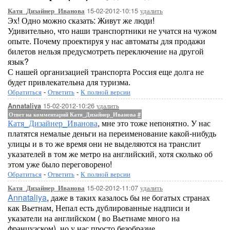
15-02-2012-10:15
удалить
Катя_Дизайнер_Иванова
Эх! Одно можно сказать: Живут же люди!
Удивительно, что наши транспортники не учатся на чужом
опыте. Почему проектируя у нас автоматы для продажи
билетов нельзя предусмотреть переключение на другой
язык?
С нашей организацией транспорта Россия еще долга не
будет привлекательна для туризма.
Обратиться
-
Ответить
-
К полной версии
15-02-2012-10:26
удалить
Annataliya
Ответ на комментарий Катя_Дизайнер_Иванова
#
Катя_Дизайнер_Иванова
, мне это тоже непонятно. У нас
платятся немалые деньги на переименование какой-нибудь
улицы и в то же время они не выделяются на транслит
указателей в том же метро на английский, хотя сколько об
этом уже было переговорено!
Обратиться
-
Ответить
-
К полной версии
15-02-2012-11:07
удалить
Катя_Дизайнер_Иванова
Annataliya
, даже в таких казалось бы не богатых странах
как Вьетнам, Непал есть дублированные надписи и
указатели на английском ( во Вьетнаме много на
французском), но у нас просто безобразие.