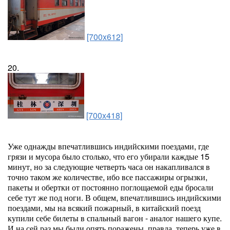
[700x612]
20.
[700x418]
Уже однажды впечатлившись индийскими поездами, где
грязи и мусора было столько, что его убирали каждые 15
минут, но за следующие четверть часа он накапливался в
точно таком же количестве, ибо все пассажиры огрызки,
пакеты и обертки от постоянно поглощаемой еды бросали
себе тут же под ноги. В общем, впечатлившись индийскими
поездами, мы на всякий пожарный, в китайский поезд
купили себе билеты в спальный вагон - аналог нашего купе.
И на сей раз мы были опять поражены, правда, теперь уже в