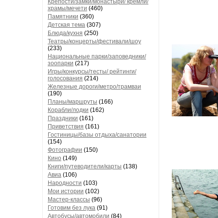
Крепости/замки/монастыри/ кремли/
храмы/мечети
(460)
Памятники
(360)
Детская тема
(307)
Блюда/кухня
(250)
Театры/концерты/фестивали/шоу
(233)
Национальные парки/заповедники/
зоопарки
(217)
Игры/конкурсы/тесты/ рейтинги/
голосования
(214)
Железные дороги/метро/трамваи
(190)
Планы/маршруты
(166)
Корабли/лодки
(162)
Праздники
(161)
Приветствия
(161)
Гостиницы/базы отдыха/санатории
(154)
Фотографии
(150)
Кино
(149)
Книги/путеводители/карты
(138)
Авиа
(106)
Народности
(103)
Мои истории
(102)
Мастер-классы
(96)
Готовим без лука
(91)
Автобусы/автомобили
(84)