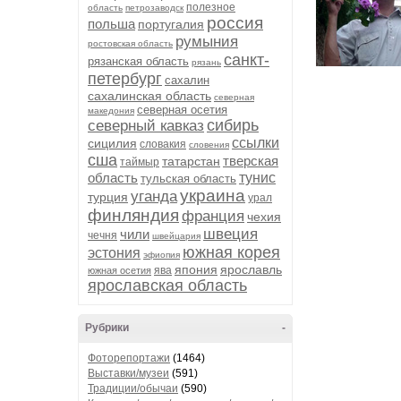
полезное
область
петрозаводск
россия
польша
португалия
румыния
ростовская область
санкт-
рязанская область
рязань
петербург
сахалин
сахалинская область
северная
северная осетия
македония
сибирь
северный кавказ
ссылки
сицилия
словакия
словения
сша
тверская
татарстан
таймыр
область
тунис
тульская область
украина
уганда
турция
урал
финляндия
франция
чехия
швеция
чили
чечня
швейцария
южная корея
эстония
эфиопия
япония
ярославль
ява
южная осетия
ярославская область
Рубрики
-
Фоторепортажи
(1464)
Выставки/музеи
(591)
Традиции/обычаи
(590)