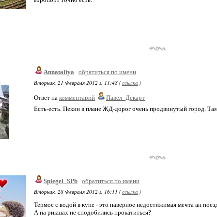
Annataliya
обратиться по имени
Вторник, 21 Февраля 2012 г. 11:48 (
ссылка
)
Ответ на
комментарий
Павел_Декарт
Есть-есть. Пекин в плане ЖД-дорог очень продвинутый город. Там 
Spiegel_SPb
обратиться по имени
Вторник, 28 Февраля 2012 г. 16:11 (
ссылка
)
Термос с водой в купе - это наверное недостижимая мечта ан поезд
А на рикшах не сподобились прокатиться?