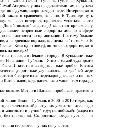
ьнин - Ханой, Пекин - Гуйлинь, Гуйлинь - Куньмин,
юбимый Астревел, у них представители там, покупали
де, но я думаю, скоро наладят через Интернет, хотя
ой никакого сравнения, конечно. В Таиланде чуть
купке через интернет, пришлось меняться, и это
. Долой половой апартеид! меняться пришлось у
одсовывает неприятные сюрпризы именно в сфере
енно неприятности по организации. Поэтому больше
гие, а на дневные нормальные цены найти можно. В
осква - Киев один поезд), но конечно, дорогие, хотя
юсь на поездах!
 и на трассе, а в Пекине в городе. В Куньмине тоже
ет. И на линии Гуйлинь - Янсо с мамой туда долго
ия была. И кстати в выходные тоже пробки. В этом
качество дорог тоже улучшилось, по крайней мере
ортятся быстрее из-за перепадов дневных и ночных
но Китаю плюс, ведь населения и машин там гораздо
нас похоже. Метро в Шанхае опробовали, красиво и
й линии Пекин - Гуйлинь в 2006 и 2010 годах, как
коро экстенсивный рост у них уже закончится, надо
ти многовато и ручной труд не побеждён (видел из
 без тракторов). Скоростные поезда пустили, но
 что они стараются и у них получается.