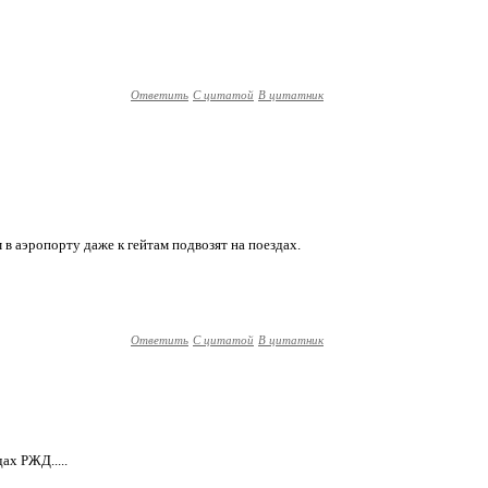
Ответить
С цитатой
В цитатник
в аэропорту даже к гейтам подвозят на поездах.
Ответить
С цитатой
В цитатник
ах РЖД.....