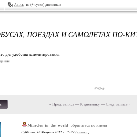
Авось
из (+ сутки) дневников
ОБУСАХ, ПОЕЗДАХ И САМОЛЕТАХ ПО-К
то для удобства комментирования.
щение
« Пред. запись
—
К дневнику
—
След. запись »
ь
Miracles_in_the_world
обратиться по имени
Суббота, 18 Февраля 2012 г. 15:27 (
ссылка
)