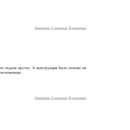
Ответить
С цитатой
В цитатник
он педали крутил. А конструкция была похожа на
нем поменьше.
Ответить
С цитатой
В цитатник