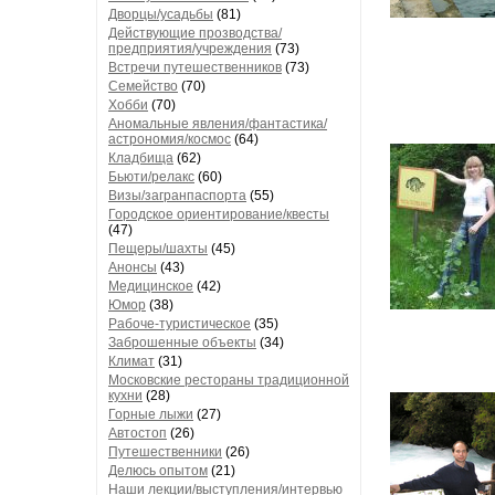
Дворцы/усадьбы
(81)
Действующие прозводства/
предприятия/учреждения
(73)
Встречи путешественников
(73)
Семейство
(70)
Хобби
(70)
Аномальные явления/фантастика/
астрономия/космос
(64)
Кладбища
(62)
Бьюти/релакс
(60)
Визы/загранпаспорта
(55)
Городское ориентирование/квесты
(47)
Пещеры/шахты
(45)
Анонсы
(43)
Медицинское
(42)
Юмор
(38)
Рабоче-туристическое
(35)
Заброшенные объекты
(34)
Климат
(31)
Московские рестораны традиционной
кухни
(28)
Горные лыжи
(27)
Автостоп
(26)
Путешественники
(26)
Делюсь опытом
(21)
Наши лекции/выступления/интервью