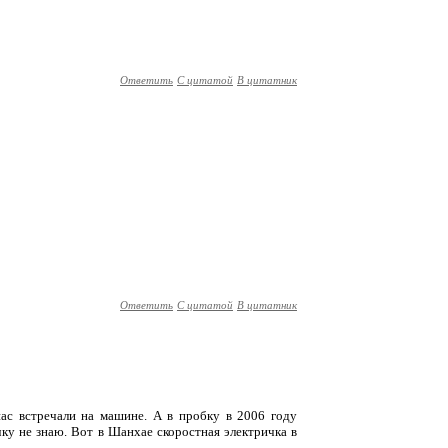
Ответить
С цитатой
В цитатник
Ответить
С цитатой
В цитатник
нас встречали на машине. А в пробку в 2006 году
чку не знаю. Вот в Шанхае скоростная электричка в