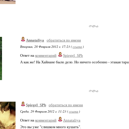
Annataliya
обратиться по имени
Вторник, 28 Февраля 2012 г. 17:23 (
ссылка
)
Ответ на
комментарий
Spiegel_SPb
А как же! На Хайнане было дело. Но ничего особенно - этакая тара
Spiegel_SPb
обратиться по имени
Среда, 29 Февраля 2012 г. 11:23 (
ссылка
)
Ответ на
комментарий
Annataliya
Это вы уже "слишком много кушать".