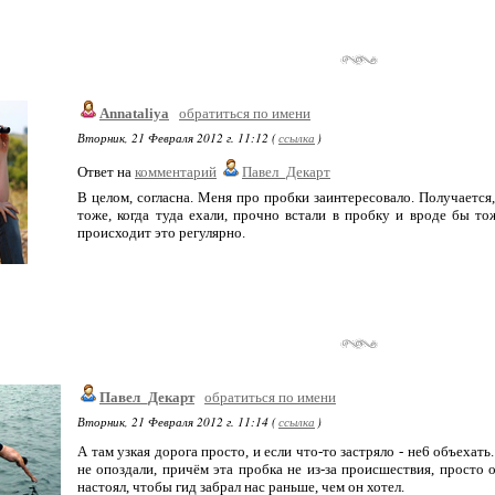
Annataliya
обратиться по имени
Вторник, 21 Февраля 2012 г. 11:12 (
ссылка
)
Ответ на
комментарий
Павел_Декарт
В целом, согласна. Меня про пробки заинтересовало. Получается
тоже, когда туда ехали, прочно встали в пробку и вроде бы тож
происходит это регулярно.
Павел_Декарт
обратиться по имени
Вторник, 21 Февраля 2012 г. 11:14 (
ссылка
)
А там узкая дорога просто, и если что-то застряло - не6 объехать
не опоздали, причём эта пробка не из-за происшествия, просто 
настоял, чтобы гид забрал нас раньше, чем он хотел.