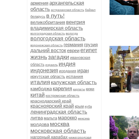
архангельская
армения
область
астраханская область
байкал
в путь!
беларусь
венгрия
великобритания
владимирская область
волгоградская область
вологда
вологодская область
германия
грузия
воронежская область
египет
дальний восток
евреи
жизнь
загадки
ивановская
индия
область
израиль
индонезия
иран
иордания
испания
иркутская область
италия
калужская область
карелия
камбоджа
кижи
карпаты
китай
костромская область
краснодарский край
красноярский край
крым
куба
ленинградская область
литва
марокко
мальта
мексика
москва
молдова
московская область
нагорный карабах
нижегородская