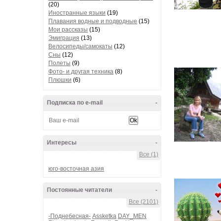
(20)
Иностранные языки
(19)
Плавания водные и подводные
(15)
Мои рассказы
(15)
Эмиграция
(13)
Велосипеды/самокаты
(12)
Сны
(12)
Полеты
(9)
Фото- и другая техника
(8)
Плюшки
(6)
Подписка по e-mail
-
Интересы
-
Все (1)
юго-восточная азия
Постоянные читатели
-
Все (2101)
-Поднебесная-
Assketka
DAY_MEN