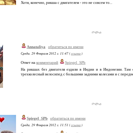
Хотя, конечно, рикша с двигателем - это не совсем то...
Annataliya
обратиться по имени
Среда, 29 Февраля 2012 г. 11:47 (
ссылка
)
Ответ на
комментарий
Spiegel_SPb
На рикшах без двигателя ездили в Индии и в Индонезии. Там 
трехколесный велосипед с большими задними колесами и с перед
Spiegel_SPb
обратиться по имени
Среда, 29 Февраля 2012 г. 11:51 (
ссылка
)