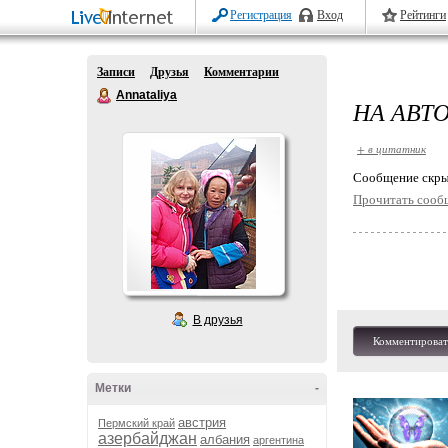
Регистрация
Вход
Рейтинги
Записи
Друзья
Комментарии
Annataliya
НА АВТ
+ в цитатник
Cообщение скры
Прочитать сооб
В друзья
Комментироват
Метки
-
австрия
Пермский край
азербайджан
албания
аргентина