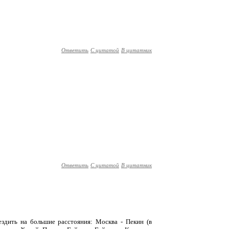
Ответить
С цитатой
В цитатник
Ответить
С цитатой
В цитатник
ездить на большие расстояния: Москва - Пекин (в