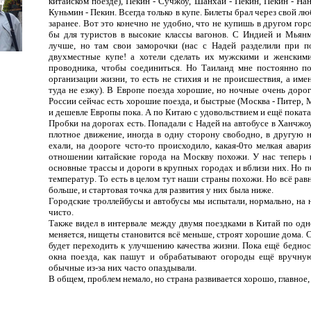
китайском поезде), Пекин - Сучжоу, Шанхай - Пекин, Пекин - Нан
Куньмин - Пекин. Всегда только в купе. Билеты брал через свой л
заранее. Вот это конечно не удобно, что не купишь в другом горо
бы для туристов в высокие классы вагонов. С Индией и Мьянм
лучше, но там свои заморочки (нас с Надей разделили при по
двухместные купе! а хотели сделать их мужскими и женскими
проводника, чтобы соединиться. Но Таиланд мне постоянно п
организации жизни, то есть не стихия и не происшествия, а им
туда не езжу). В Европе поезда хорошие, но ночные очень доро
России сейчас есть хорошие поезда, и быстрые (Москва - Питер, М
и дешевле Европы пока. А по Китаю с удовольствием и ещё поката
Пробки на дорогах есть. Попадали с Надей на автобусе в Ханчжоу
плотное движение, иногда в одну сторону свободно, в другую н
ехали, на доороге чсто-то происходило, какая-0то мелкая авар
отношении китайские города на Москву похожи. У нас теперь 
основные трассы и дороги в крупных городах и вблизи них. Но п
температур. То есть в целом тут наши страны похожи. Но всё рав
больше, и стартовая точка для развития у них была ниже.
Городские троллейбусы и автобусы мы испытали, нормально, на 
чисто.
Также видел в интервале между двумя поездками в Китай по одно
меняется, нищеты становится всё меньше, строят хорошие дома. С
будет переходить к улучшению качества жизни. Пока ещё беднос
окна поезда, как пашут и обрабатывают огороды ещё вручную,
обычные из-за них часто опаздывали.
В общем, проблем немало, но страна развивается хорошо, главное,