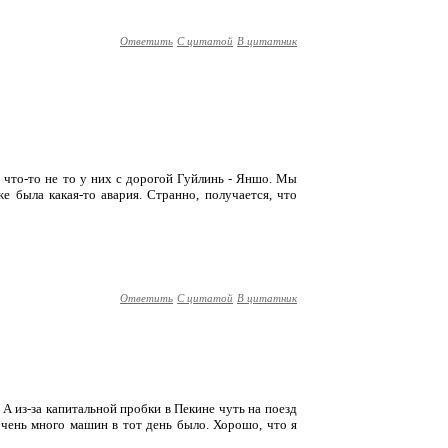
Ответить
С цитатой
В цитатник
, что-то не то у них с дорогой Гуйлинь - Яншо. Мы
е была какая-то авария. Странно, получается, что
Ответить
С цитатой
В цитатник
. А из-за капитальной пробки в Пекине чуть на поезд
очень много машин в тот день было. Хорошо, что я