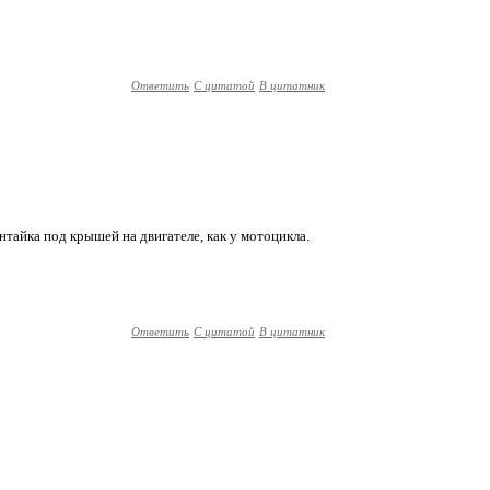
Ответить
С цитатой
В цитатник
нтайка под крышей на двигателе, как у мотоцикла.
Ответить
С цитатой
В цитатник