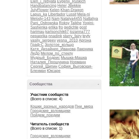
Elen_i_rebyata
Evgenij_Ruskich
Handbalancing
Heler
JBekkie
JulyFlower
Kelen
Khan-Dragon
Lapus_ka
Libertador
Lussit
Mela-ni
Melody-143
Nam
Natalya4455
Nattaliya
Pani_Ostrowska
Roksy
Taikhe
Yogini-
Sashenka
erlika
fro
gedichte
gost
harimau
karlsonchik67
lozanna777
nepaprika
nnadink
starry_fairy
teyty
vasily_sergeev
vesna_2010
Аргона
Граф-С
Золотое_кольцо
Катя_Дизайнер_Иванова
Лаконика
ЛеДо
Мелом_по_стеклу
Мудрый_Бодрис
Мышка-Машка
Наталия_Прошунина
Норманн
Сергей_Щипин
София_Выговская-
Блехман
Юксаре
Сообщества
-
Участник сообществ
(Всего в списке: 4)
Кошки_разных_народов
Пни_мира
Городские_взломщики
Пойдем_поедим
Читатель сообществ
(Всего в списке: 1)
Городские_взломщики