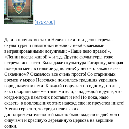
[475x700]
Да и в прочих местах в Невельске я то и дело встречала
скульптуры и памятники вождю с незабываемыми
выгравированными лозунгами: «Наше дело правое!»,
«Ленин всегда живой!» и т.д. Другие скульптуры тоже
встречались часто. Была даже скульптура Гагарину, которая
повергла меня в сильное удивление: у него-то какая связь с
Сахалином? Оказалось все очень просто! Со старинных
времен у мэров Невельска появилась традиция украшать
город памятниками. Каждый сооружал по одному, по два,
как говорили мне местные жители, с надеждой в душе, что
когда-нибудь памятник поставят и им! Но пока, надо
сказать, в воплощениях этих надежд еще не преуспел никто!
А если серьезно, то среди невельских
достопримечательностей можно было выделить две: мол с
сивучами и красивую деревянную церковь на вершине
сопки.