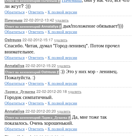
Ответ на комментарий Пачемыш
#
ли жгут? :)))
Обратиться
-
Ответить
-
К полной версии
22-02-2012-13:42
удалить
Пачемыш
дык!положение обязывает!)))
Ответ на комментарий Annataliya
#
Обратиться
-
Ответить
-
К полной версии
22-02-2012-15:17
удалить
Ostreuss
Спасибо. Читая, думал "Город-ленивец". Потом прочел
внимательнее.
Обратиться
-
Ответить
-
К полной версии
22-02-2012-15:22
удалить
Annataliya
:)) Это у них мэр - ленивец.
Ответ на комментарий Ostreuss
#
Пожалуйста. :)
Обратиться
-
Ответить
-
К полной версии
22-02-2012-20:18
удалить
Лариса_Дунаева
Городок симпатичный.
Обратиться
-
Ответить
-
К полной версии
22-02-2012-20:20
удалить
Annataliya
Да, мне тоже так
Ответ на комментарий Лариса_Дунаева
#
показалось. Очень хорошенький.
Обратиться
-
Ответить
-
К полной версии