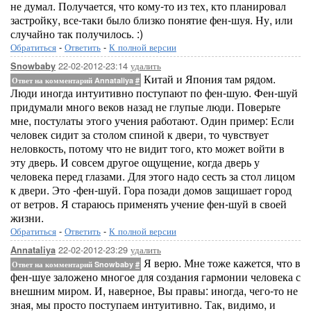
не думал. Получается, что кому-то из тех, кто планировал
застройку, все-таки было близко понятие фен-шуя. Ну, или
случайно так получилось. :)
Обратиться
-
Ответить
-
К полной версии
22-02-2012-23:14
удалить
Snowbaby
Китай и Япония там рядом.
Ответ на комментарий Annataliya
#
Люди иногда интуитивно поступают по фен-шую. Фен-шуй
придумали много веков назад не глупые люди. Поверьте
мне, постулаты этого учения работают. Один пример: Если
человек сидит за столом спиной к двери, то чувствует
неловкость, потому что не видит того, кто может войти в
эту дверь. И совсем другое ощущение, когда дверь у
человека перед глазами. Для этого надо сесть за стол лицом
к двери. Это -фен-шуй. Гора позади домов защишает город
от ветров. Я стараюсь применять учение фен-шуй в своей
жизни.
Обратиться
-
Ответить
-
К полной версии
22-02-2012-23:29
удалить
Annataliya
Я верю. Мне тоже кажется, что в
Ответ на комментарий Snowbaby
#
фен-шуе заложено многое для создания гармонии человека с
внешним миром. И, наверное, Вы правы: иногда, чего-то не
зная, мы просто поступаем интуитивно. Так, видимо, и