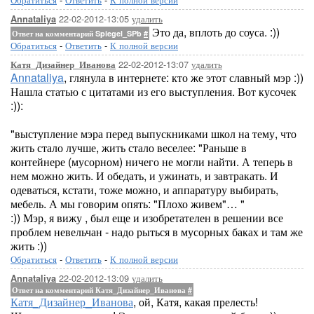
22-02-2012-13:05
удалить
Annataliya
Это да, вплоть до соуса. :))
Ответ на комментарий Spiegel_SPb
#
Обратиться
-
Ответить
-
К полной версии
22-02-2012-13:07
удалить
Катя_Дизайнер_Иванова
Annataliya
, глянула в интернете: кто же этот славный мэр :))
Нашла статью с цитатами из его выступления. Вот кусочек
:)):
"выступление мэра перед выпускниками школ на тему, что
жить стало лучше, жить стало веселее: "Раньше в
контейнере (мусорном) ничего не могли найти. А теперь в
нем можно жить. И обедать, и ужинать, и завтракать. И
одеваться, кстати, тоже можно, и аппаратуру выбирать,
мебель. А мы говорим опять: "Плохо живем"… "
:)) Мэр, я вижу , был еще и изобретателен в решении все
проблем невельчан - надо рыться в мусорных баках и там же
жить :))
Обратиться
-
Ответить
-
К полной версии
22-02-2012-13:09
удалить
Annataliya
Ответ на комментарий Катя_Дизайнер_Иванова
#
Катя_Дизайнер_Иванова
, ой, Катя, какая прелесть!