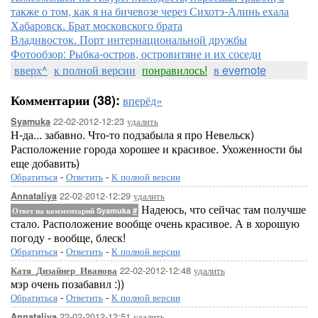
также о том, как я на бичевозе через Сихотэ-Алинь ехала
Хабаровск. Брат московского брата
Владивосток. Порт интернациональной дружбы
Фотообзор: Рыбка-остров, островитяне и их соседи
вверх^
к полной версии
понравилось!
в evernote
Комментарии (38):
вперёд»
22-02-2012-12:23
удалить
Syamuka
Н-да... забавно. Что-то подзабыла я про Невельск)
Расположение города хорошее и красивое. Ухоженности бы
еще добавить)
Обратиться
-
Ответить
-
К полной версии
22-02-2012-12:29
удалить
Annataliya
Надеюсь, что сейчас там получше
Ответ на комментарий Syamuka
#
стало. Расположение вообще очень красивое. А в хорошую
погоду - вообще, блеск!
Обратиться
-
Ответить
-
К полной версии
22-02-2012-12:48
удалить
Катя_Дизайнер_Иванова
мэр очень позабавил :))
Обратиться
-
Ответить
-
К полной версии
22-02-2012-12:51
удалить
Annataliya