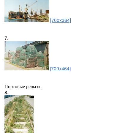
[700x364]
7.
[700x464]
Портовые рельсы.
8.