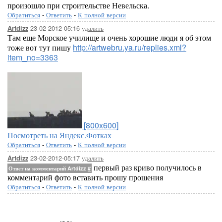
произошло при строительстве Невельска.
Обратиться
-
Ответить
-
К полной версии
23-02-2012-05:16
удалить
Artdizz
Там еще Морское училище и очень хорошие люди я об этом
тоже вот тут пишу
http://artwebru.ya.ru/replies.xml?
item_no=3363
[800x600]
Посмотреть на Яндекс.Фотках
Обратиться
-
Ответить
-
К полной версии
23-02-2012-05:17
удалить
Artdizz
первый раз криво получилось в
Ответ на комментарий Artdizz
#
комментарий фото вставить прошу прошения
Обратиться
-
Ответить
-
К полной версии