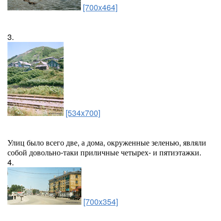
[700x464]
3.
[534x700]
Улиц было всего две, а дома, окруженные зеленью, являли
собой довольно-таки приличные четырех- и пятиэтажки.
4.
[700x354]