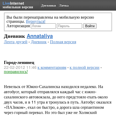
Live
Internet
Дневники
Личка
мобильная версия
Вы были перенаправлены на мобильную версию
страницы.
Вернуться!
Авторизация
Дневник
Annataliya
Лента друзей
-
Дневник
-
Полная версия
Город-ленинец
22-02-2012 11:46
к комментариям
-
к полной версии
-
понравилось!
Невельск от Южно-Сахалинска находился недалеко. На
автобусе, который отправлялся каждый час с южно-
сахалинского автовокзала, до него предстояло ехать около
двух часов, и в 11 утра я тронулась в путь. Автобус оказался
«ПАЗиком», ехал он быстро, а дорога шла серпантином
через горный перевал. Но это был уже не Холмский