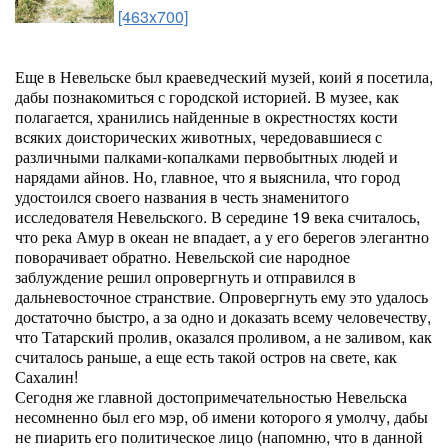
[463x700]
Еще в Невельске был краеведческий музей, коий я посетила,
дабы познакомиться с городской историей. В музее, как
полагается, хранились найденные в окрестностях кости
всяких доисторических животных, чередовавшиеся с
различными палками-копалками первобытных людей и
нарядами айнов. Но, главное, что я выяснила, что город
удостоился своего названия в честь знаменитого
исследователя Невельского. В середине 19 века считалось,
что река Амур в океан не впадает, а у его берегов элегантно
поворачивает обратно. Невельской сие народное
заблуждение решил опровергнуть и отправился в
дальневосточное странствие. Опровергнуть ему это удалось
достаточно быстро, а за одно и доказать всему человечеству,
что Татарский пролив, оказался проливом, а не заливом, как
считалось раньше, а еще есть такой остров на свете, как
Сахалин!
Сегодня же главной достопримечательностью Невельска
несомненно был его мэр, об имени которого я умолчу, дабы
не пиарить его политическое лицо (напомню, что в данной