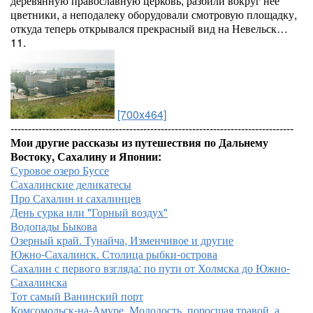
деревянную православную церковь, разбили вокруг нее
цветники, а неподалеку оборудовали смотровую площадку,
откуда теперь открывался прекрасный вид на Невельск…
11.
[700x464]
---------------------------------------------------------------------------------
Мои другие рассказы из путешествия по Дальнему
Востоку, Сахалину и Японии:
Суровое озеро Буссе
Сахалинские деликатесы
Про Сахалин и сахалинцев
День сурка или "Горный воздух"
Водопады Быкова
Озерный край. Тунайча, Изменчивое и другие
Южно-Сахалинск. Столица рыбки-острова
Сахалин с первого взгляда: по пути от Холмска до Южно-
Сахалинска
Тот самый Ванинский порт
Комсомольск-на-Амуре. Молодость, поросшая травой, а