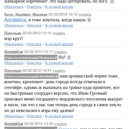
Шикарное изречение! Это надо цитировать, ей богу. :))
Обратиться
-
Ответить
-
К полной версии
22-02-2012-13:12
удалить
Катя_Дизайнер_Иванова
Annataliya
, я тоже хохотала, когда нашла :))
Обратиться
-
Ответить
-
К полной версии
22-02-2012-13:15
удалить
Пачемыш
мэр крут!
Обратиться
-
Ответить
-
К полной версии
22-02-2012-13:17
удалить
Annataliya
Ну! :))
Ответ на комментарий Пачемыш
#
Обратиться
-
Ответить
-
К полной версии
22-02-2012-13:31
удалить
Пачемыш
наш арзамасский мэрин тоже,
Ответ на комментарий Annataliya
#
конечно, креативит- день города всегда отмечали в
сентябре, однако ж выпивать на травке куда приятнее, вот
он быстренько соорудил версию, что Иван Грозный
проезжал мимо тогдашнего мордовского поселения аккурат
в июле, так что у нас там теперь день города в самое пекло.
но до невельского мэра ему далеко!
Обратиться
-
Ответить
-
К полной версии
22-02-2012-13:34
удалить
Annataliya
Пачемыш
, они у нас что, все что