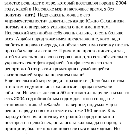
заметке речь идет о мэре, который возглавлял город в 2004
году, какой в Невельске мэр в настоящее время, я без
понятия -
авт.
). Надо сказать, молва о его
«примечательности» докатилась аж до Южно-Сахалинска,
потому что впервые я услышала о нем именно там.
Невельский мэр любил себя очень сильно, то есть больше
всех. А дабы народ тоже имел представление, кого надо
любить в первую очередь, он обязал местную газетку писать
про себя чаще и активнее. Причем не просто писать, а так,
чтоб читатель знал своего героя в лицо, то есть обязательно
украшать текст фотографией. Апофигеем всего стал
репортаж об открытии крематория с улыбающейся
физиономией мэра на переднем плане!
Еще невельский мэр учредил праздники. Дело было в том,
что в том году многие сахалинские города отмечали
юбилеи. Невельск же свои 50 лет отметил пару лет назад, то
есть 2004 год юбилейным годом для этого города не
становился никак! «Жаль!» – наверное, подумал мэр и
решил наряду со всеми отметить тоже 150-летие. Как
народу объясняли, почему их родной город внезапно
постарел на целый век, осталось за кадром, да и народ, в
принципе, был не против повеселиться в выходные. Но