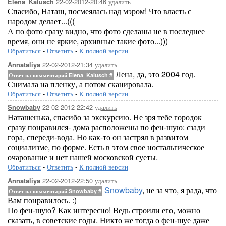
22-02-2012-20:46
удалить
Elena_Kalusch
Спасибо, Наташ, посмеялась над мэром! Что власть с
народом делает...(((
А по фото сразу видно, что фото сделаны не в последнее
время, они не яркие, архивные такие фото...)))
Обратиться
-
Ответить
-
К полной версии
22-02-2012-21:34
удалить
Annataliya
Лена, да, это 2004 год.
Ответ на комментарий Elena_Kalusch
#
Снимала на пленку, а потом сканировала.
Обратиться
-
Ответить
-
К полной версии
22-02-2012-22:42
удалить
Snowbaby
Наташенька, спасибо за экскурсию. Не зря тебе городок
сразу понравился- дома расположены по фен-шую: сзади
гора, спереди-вода. Но как-то он застрял в развитом
социализме, по форме. Есть в этом свое ностальгическое
очарование и нет нашей московской суеты.
Обратиться
-
Ответить
-
К полной версии
22-02-2012-22:50
удалить
Annataliya
Snowbaby
, не за что, я рада, что
Ответ на комментарий Snowbaby
#
Вам понравилось. :)
По фен-шую? Как интересно! Ведь строили его, можно
сказать, в советские годы. Никто же тогда о фен-шуе даже