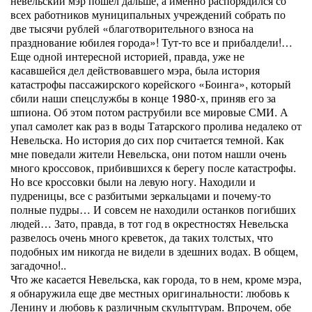
невельский мэр пошел дальше, а именно распорядился со
всех работников муниципальных учреждений собрать по
две тысячи рублей «благотворительного взноса на
празднование юбилея города»! Тут-то все и прибалдели!…
Еще одной интересной историей, правда, уже не
касавшейся дел действовавшего мэра, была история
катастрофы пассажирского корейского «Боинга», который
сбили наши спецслужбы в конце 1980-х, приняв его за
шпиона. Об этом потом раструбили все мировые СМИ. А
упал самолет как раз в воды Татарского пролива недалеко от
Невельска. Но история до сих пор считается темной. Как
мне поведали жители Невельска, они потом нашли очень
много кроссовок, прибившихся к берегу после катастрофы.
Но все кроссовки были на левую ногу. Находили и
пудреницы, все с разбитыми зеркальцами и почему-то
полные пудры… И совсем не находили останков погибших
людей… Зато, правда, в тот год в окрестностях Невельска
развелось очень много креветок, да таких толстых, что
подобных им никогда не видели в здешних водах. В общем,
загадочно!..
Что же касается Невельска, как города, то в нем, кроме мэра,
я обнаружила еще две местных оригинальности: любовь к
Ленину и любовь к различным скульптурам. Впрочем, обе