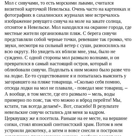
Мол с сивучами, то есть морскими львами, считался
визитной карточкой Невельска. Очень часто на картинках и
фотографиях в сахалинских журналах мне встречалось
изображение ревущего сивуча на моле на закате солнца,
отснятое в Невельске. Мол находился на окраине города, где
местные жители организовали пляж. С берега сивучи
представляли собой черные точки, ревевшие так громко, что
звуки, несмотря на сильный ветер с суши, разносились на
всю округу. Но увидеть их вблизи мне, увы, было не
суждено. С одной стороны мол размыло волнами, и он
превратился в самый настоящий остров, который и
облюбовали сивучи. Подплыть к ним можно было разве что
на лодке. Ее-то существование я и попыталась выяснить у
загоравшего на пляже товарища. «Сколько себя помню,
отсюда лодки на мол не плавали, - поведал мне товарищ. –
А вообще, в том месте, где его размыло – мель, воды
примерно по пояс, так что можно и вброд перейти! Мы,
кстати, так всегда делаем!». Вот, спасибо! В результате
невельские сивучи остались для меня за кадром.
Церквушку же я посетила. Раньше на ее месте, на вершине
сопки, стоял японский синтоистский храм. Потом в нем
устроили дискотеку, а затем и вовсе снесли и построили