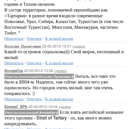
горами и Тихим океаном.
В состав территории, понимаемой европейцами как
«Тартария» в разное время входили современные
Поволжье, Урал, Сибирь, Казахстан, Туркестан (в том числе
Восточный Туркестан), Монголия, Манчжурия, частично
Тибет. "
Обратиться
-
Ответить
-
К полной версии
22-02-2012-13:01
удалить
Наталия_Прошунина
Какой-то островок социализма))) Свой мирок, неспешный и
милый.
Обратиться
-
Ответить
-
К полной версии
22-02-2012-13:04
удалить
Annataliya
Наталь, все-таки это
Ответ на комментарий Наталия_Прошунина
#
было в 2004-м. Надеюсь, там сейчас много чего уже
оцивилилось. Но городок очень милый, мне там очень
понравилось. :)
Обратиться
-
Ответить
-
К полной версии
22-02-2012-13:04
удалить
Spiegel_SPb
Если взять английской название
Ответ на комментарий Annataliya
#
этого пролива - Strait of Tartary - ох, как много можно
напридумывать..
Обратиться
-
Ответить
-
К полной версии