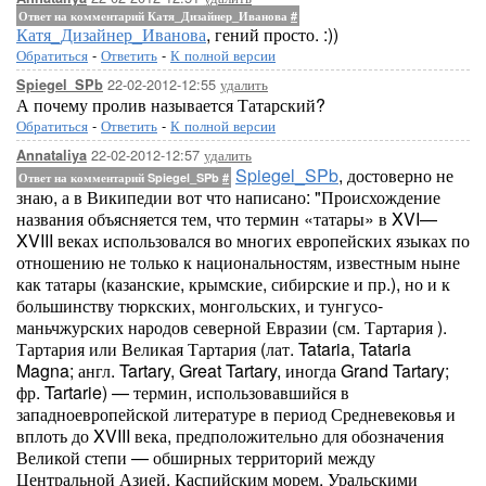
Ответ на комментарий Катя_Дизайнер_Иванова
#
Катя_Дизайнер_Иванова
, гений просто. :))
Обратиться
-
Ответить
-
К полной версии
22-02-2012-12:55
удалить
Spiegel_SPb
А почему пролив называется Татарский?
Обратиться
-
Ответить
-
К полной версии
22-02-2012-12:57
удалить
Annataliya
Spiegel_SPb
, достоверно не
Ответ на комментарий Spiegel_SPb
#
знаю, а в Википедии вот что написано: "Происхождение
названия объясняется тем, что термин «татары» в XVI—
XVIII веках использовался во многих европейских языках по
отношению не только к национальностям, известным ныне
как татары (казанские, крымские, сибирские и пр.), но и к
большинству тюркских, монгольских, и тунгусо-
маньчжурских народов северной Евразии (см. Тартария ).
Тартария или Великая Тартария (лат. Tataria, Tataria
Magna; англ. Tartary, Great Tartary, иногда Grand Tartary;
фр. Tartarie) — термин, использовавшийся в
западноевропейской литературе в период Средневековья и
вплоть до XVIII века, предположительно для обозначения
Великой степи — обширных территорий между
Центральной Азией, Каспийским морем, Уральскими