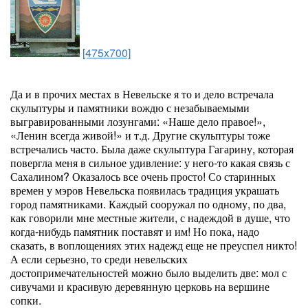
[475x700]
Да и в прочих местах в Невельске я то и дело встречала
скульптуры и памятники вождю с незабываемыми
выгравированными лозунгами: «Наше дело правое!»,
«Ленин всегда живой!» и т.д. Другие скульптуры тоже
встречались часто. Была даже скульптура Гагарину, которая
повергла меня в сильное удивление: у него-то какая связь с
Сахалином? Оказалось все очень просто! Со старинных
времен у мэров Невельска появилась традиция украшать
город памятниками. Каждый сооружал по одному, по два,
как говорили мне местные жители, с надеждой в душе, что
когда-нибудь памятник поставят и им! Но пока, надо
сказать, в воплощениях этих надежд еще не преуспел никто!
А если серьезно, то среди невельских
достопримечательностей можно было выделить две: мол с
сивучами и красивую деревянную церковь на вершине
сопки.