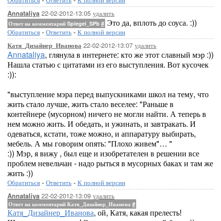
22-02-2012-13:05
удалить
Annataliya
Это да, вплоть до соуса. :))
Ответ на комментарий Spiegel_SPb
#
Обратиться
-
Ответить
-
К полной версии
22-02-2012-13:07
удалить
Катя_Дизайнер_Иванова
Annataliya
, глянула в интернете: кто же этот славный мэр :))
Нашла статью с цитатами из его выступления. Вот кусочек
:)):
"выступление мэра перед выпускниками школ на тему, что
жить стало лучше, жить стало веселее: "Раньше в
контейнере (мусорном) ничего не могли найти. А теперь в
нем можно жить. И обедать, и ужинать, и завтракать. И
одеваться, кстати, тоже можно, и аппаратуру выбирать,
мебель. А мы говорим опять: "Плохо живем"… "
:)) Мэр, я вижу , был еще и изобретателен в решении все
проблем невельчан - надо рыться в мусорных баках и там же
жить :))
Обратиться
-
Ответить
-
К полной версии
22-02-2012-13:09
удалить
Annataliya
Ответ на комментарий Катя_Дизайнер_Иванова
#
Катя_Дизайнер_Иванова
, ой, Катя, какая прелесть!