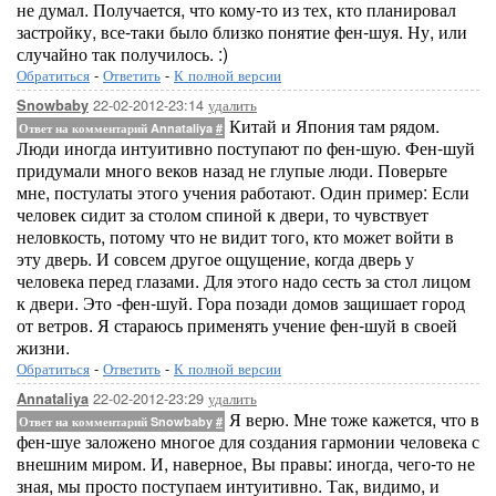
не думал. Получается, что кому-то из тех, кто планировал
застройку, все-таки было близко понятие фен-шуя. Ну, или
случайно так получилось. :)
Обратиться
-
Ответить
-
К полной версии
22-02-2012-23:14
удалить
Snowbaby
Китай и Япония там рядом.
Ответ на комментарий Annataliya
#
Люди иногда интуитивно поступают по фен-шую. Фен-шуй
придумали много веков назад не глупые люди. Поверьте
мне, постулаты этого учения работают. Один пример: Если
человек сидит за столом спиной к двери, то чувствует
неловкость, потому что не видит того, кто может войти в
эту дверь. И совсем другое ощущение, когда дверь у
человека перед глазами. Для этого надо сесть за стол лицом
к двери. Это -фен-шуй. Гора позади домов защишает город
от ветров. Я стараюсь применять учение фен-шуй в своей
жизни.
Обратиться
-
Ответить
-
К полной версии
22-02-2012-23:29
удалить
Annataliya
Я верю. Мне тоже кажется, что в
Ответ на комментарий Snowbaby
#
фен-шуе заложено многое для создания гармонии человека с
внешним миром. И, наверное, Вы правы: иногда, чего-то не
зная, мы просто поступаем интуитивно. Так, видимо, и