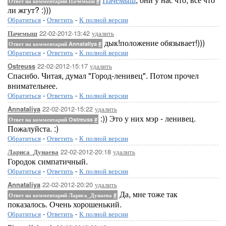
Ответ на комментарий Пачемыш
#
ли жгут? :)))
Обратиться
-
Ответить
-
К полной версии
22-02-2012-13:42
удалить
Пачемыш
дык!положение обязывает!)))
Ответ на комментарий Annataliya
#
Обратиться
-
Ответить
-
К полной версии
22-02-2012-15:17
удалить
Ostreuss
Спасибо. Читая, думал "Город-ленивец". Потом прочел
внимательнее.
Обратиться
-
Ответить
-
К полной версии
22-02-2012-15:22
удалить
Annataliya
:)) Это у них мэр - ленивец.
Ответ на комментарий Ostreuss
#
Пожалуйста. :)
Обратиться
-
Ответить
-
К полной версии
22-02-2012-20:18
удалить
Лариса_Дунаева
Городок симпатичный.
Обратиться
-
Ответить
-
К полной версии
22-02-2012-20:20
удалить
Annataliya
Да, мне тоже так
Ответ на комментарий Лариса_Дунаева
#
показалось. Очень хорошенький.
Обратиться
-
Ответить
-
К полной версии