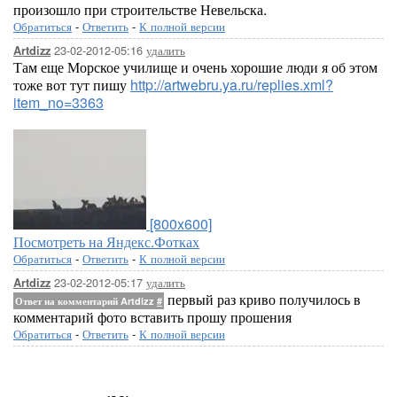
произошло при строительстве Невельска.
Обратиться
-
Ответить
-
К полной версии
23-02-2012-05:16
удалить
Artdizz
Там еще Морское училище и очень хорошие люди я об этом
тоже вот тут пишу
http://artwebru.ya.ru/replies.xml?
item_no=3363
[800x600]
Посмотреть на Яндекс.Фотках
Обратиться
-
Ответить
-
К полной версии
23-02-2012-05:17
удалить
Artdizz
первый раз криво получилось в
Ответ на комментарий Artdizz
#
комментарий фото вставить прошу прошения
Обратиться
-
Ответить
-
К полной версии