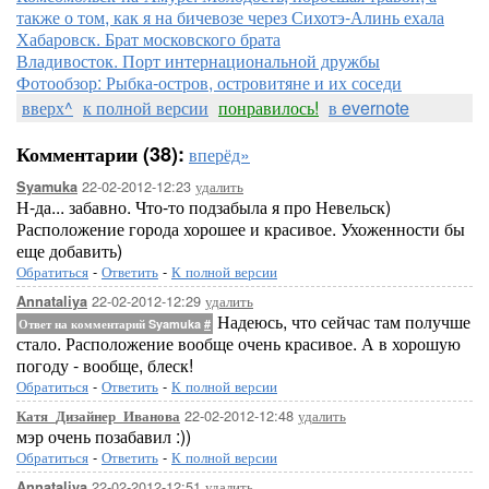
также о том, как я на бичевозе через Сихотэ-Алинь ехала
Хабаровск. Брат московского брата
Владивосток. Порт интернациональной дружбы
Фотообзор: Рыбка-остров, островитяне и их соседи
вверх^
к полной версии
понравилось!
в evernote
Комментарии (38):
вперёд»
22-02-2012-12:23
удалить
Syamuka
Н-да... забавно. Что-то подзабыла я про Невельск)
Расположение города хорошее и красивое. Ухоженности бы
еще добавить)
Обратиться
-
Ответить
-
К полной версии
22-02-2012-12:29
удалить
Annataliya
Надеюсь, что сейчас там получше
Ответ на комментарий Syamuka
#
стало. Расположение вообще очень красивое. А в хорошую
погоду - вообще, блеск!
Обратиться
-
Ответить
-
К полной версии
22-02-2012-12:48
удалить
Катя_Дизайнер_Иванова
мэр очень позабавил :))
Обратиться
-
Ответить
-
К полной версии
22-02-2012-12:51
удалить
Annataliya