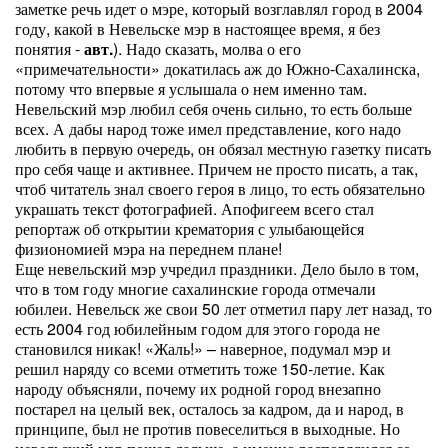
заметке речь идет о мэре, который возглавлял город в 2004
году, какой в Невельске мэр в настоящее время, я без
понятия -
авт.
). Надо сказать, молва о его
«примечательности» докатилась аж до Южно-Сахалинска,
потому что впервые я услышала о нем именно там.
Невельский мэр любил себя очень сильно, то есть больше
всех. А дабы народ тоже имел представление, кого надо
любить в первую очередь, он обязал местную газетку писать
про себя чаще и активнее. Причем не просто писать, а так,
чтоб читатель знал своего героя в лицо, то есть обязательно
украшать текст фотографией. Апофигеем всего стал
репортаж об открытии крематория с улыбающейся
физиономией мэра на переднем плане!
Еще невельский мэр учредил праздники. Дело было в том,
что в том году многие сахалинские города отмечали
юбилеи. Невельск же свои 50 лет отметил пару лет назад, то
есть 2004 год юбилейным годом для этого города не
становился никак! «Жаль!» – наверное, подумал мэр и
решил наряду со всеми отметить тоже 150-летие. Как
народу объясняли, почему их родной город внезапно
постарел на целый век, осталось за кадром, да и народ, в
принципе, был не против повеселиться в выходные. Но