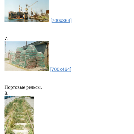
[700x364]
7.
[700x464]
Портовые рельсы.
8.