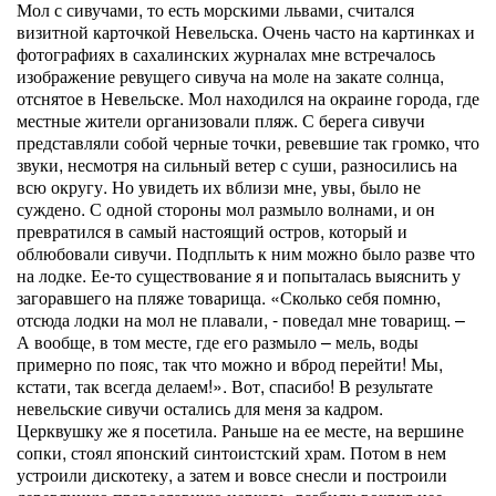
Мол с сивучами, то есть морскими львами, считался
визитной карточкой Невельска. Очень часто на картинках и
фотографиях в сахалинских журналах мне встречалось
изображение ревущего сивуча на моле на закате солнца,
отснятое в Невельске. Мол находился на окраине города, где
местные жители организовали пляж. С берега сивучи
представляли собой черные точки, ревевшие так громко, что
звуки, несмотря на сильный ветер с суши, разносились на
всю округу. Но увидеть их вблизи мне, увы, было не
суждено. С одной стороны мол размыло волнами, и он
превратился в самый настоящий остров, который и
облюбовали сивучи. Подплыть к ним можно было разве что
на лодке. Ее-то существование я и попыталась выяснить у
загоравшего на пляже товарища. «Сколько себя помню,
отсюда лодки на мол не плавали, - поведал мне товарищ. –
А вообще, в том месте, где его размыло – мель, воды
примерно по пояс, так что можно и вброд перейти! Мы,
кстати, так всегда делаем!». Вот, спасибо! В результате
невельские сивучи остались для меня за кадром.
Церквушку же я посетила. Раньше на ее месте, на вершине
сопки, стоял японский синтоистский храм. Потом в нем
устроили дискотеку, а затем и вовсе снесли и построили