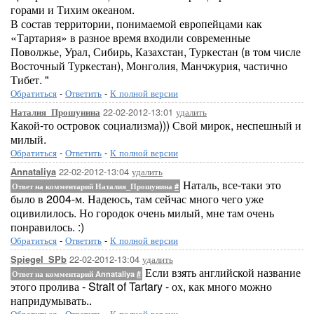
горами и Тихим океаном.
В состав территории, понимаемой европейцами как
«Тартария» в разное время входили современные
Поволжье, Урал, Сибирь, Казахстан, Туркестан (в том числе
Восточный Туркестан), Монголия, Манчжурия, частично
Тибет. "
Обратиться
-
Ответить
-
К полной версии
22-02-2012-13:01
удалить
Наталия_Прошунина
Какой-то островок социализма))) Свой мирок, неспешный и
милый.
Обратиться
-
Ответить
-
К полной версии
22-02-2012-13:04
удалить
Annataliya
Наталь, все-таки это
Ответ на комментарий Наталия_Прошунина
#
было в 2004-м. Надеюсь, там сейчас много чего уже
оцивилилось. Но городок очень милый, мне там очень
понравилось. :)
Обратиться
-
Ответить
-
К полной версии
22-02-2012-13:04
удалить
Spiegel_SPb
Если взять английской название
Ответ на комментарий Annataliya
#
этого пролива - Strait of Tartary - ох, как много можно
напридумывать..
Обратиться
-
Ответить
-
К полной версии