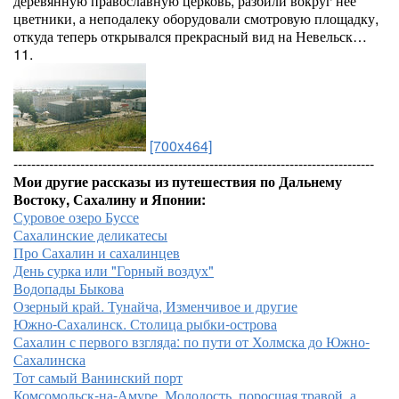
деревянную православную церковь, разбили вокруг нее
цветники, а неподалеку оборудовали смотровую площадку,
откуда теперь открывался прекрасный вид на Невельск…
11.
[700x464]
---------------------------------------------------------------------------------
Мои другие рассказы из путешествия по Дальнему
Востоку, Сахалину и Японии:
Суровое озеро Буссе
Сахалинские деликатесы
Про Сахалин и сахалинцев
День сурка или "Горный воздух"
Водопады Быкова
Озерный край. Тунайча, Изменчивое и другие
Южно-Сахалинск. Столица рыбки-острова
Сахалин с первого взгляда: по пути от Холмска до Южно-
Сахалинска
Тот самый Ванинский порт
Комсомольск-на-Амуре. Молодость, поросшая травой, а