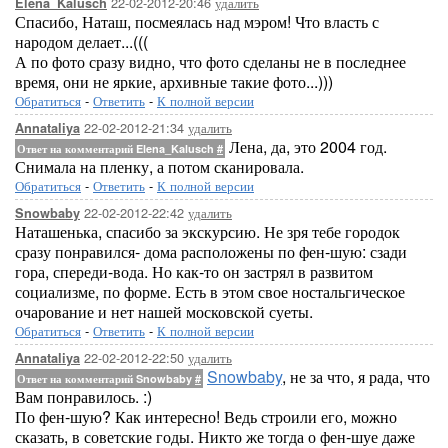
22-02-2012-20:46
удалить
Elena_Kalusch
Спасибо, Наташ, посмеялась над мэром! Что власть с
народом делает...(((
А по фото сразу видно, что фото сделаны не в последнее
время, они не яркие, архивные такие фото...)))
Обратиться
-
Ответить
-
К полной версии
22-02-2012-21:34
удалить
Annataliya
Лена, да, это 2004 год.
Ответ на комментарий Elena_Kalusch
#
Снимала на пленку, а потом сканировала.
Обратиться
-
Ответить
-
К полной версии
22-02-2012-22:42
удалить
Snowbaby
Наташенька, спасибо за экскурсию. Не зря тебе городок
сразу понравился- дома расположены по фен-шую: сзади
гора, спереди-вода. Но как-то он застрял в развитом
социализме, по форме. Есть в этом свое ностальгическое
очарование и нет нашей московской суеты.
Обратиться
-
Ответить
-
К полной версии
22-02-2012-22:50
удалить
Annataliya
Snowbaby
, не за что, я рада, что
Ответ на комментарий Snowbaby
#
Вам понравилось. :)
По фен-шую? Как интересно! Ведь строили его, можно
сказать, в советские годы. Никто же тогда о фен-шуе даже