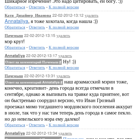
Шикарное изречение! Это надо цитировать, ей богу. :))
Обратиться
-
Ответить
-
К полной версии
22-02-2012-13:12
удалить
Катя_Дизайнер_Иванова
Annataliya
, я тоже хохотала, когда нашла :))
Обратиться
-
Ответить
-
К полной версии
22-02-2012-13:15
удалить
Пачемыш
мэр крут!
Обратиться
-
Ответить
-
К полной версии
22-02-2012-13:17
удалить
Annataliya
Ну! :))
Ответ на комментарий Пачемыш
#
Обратиться
-
Ответить
-
К полной версии
22-02-2012-13:31
удалить
Пачемыш
наш арзамасский мэрин тоже,
Ответ на комментарий Annataliya
#
конечно, креативит- день города всегда отмечали в
сентябре, однако ж выпивать на травке куда приятнее, вот
он быстренько соорудил версию, что Иван Грозный
проезжал мимо тогдашнего мордовского поселения аккурат
в июле, так что у нас там теперь день города в самое пекло.
но до невельского мэра ему далеко!
Обратиться
-
Ответить
-
К полной версии
22-02-2012-13:34
удалить
Annataliya
Пачемыш
, они у нас что, все что