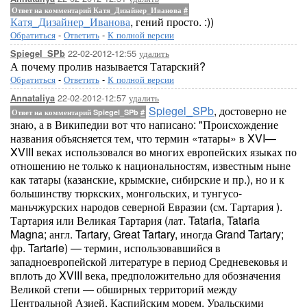
Ответ на комментарий Катя_Дизайнер_Иванова
#
Катя_Дизайнер_Иванова
, гений просто. :))
Обратиться
-
Ответить
-
К полной версии
22-02-2012-12:55
удалить
Spiegel_SPb
А почему пролив называется Татарский?
Обратиться
-
Ответить
-
К полной версии
22-02-2012-12:57
удалить
Annataliya
Spiegel_SPb
, достоверно не
Ответ на комментарий Spiegel_SPb
#
знаю, а в Википедии вот что написано: "Происхождение
названия объясняется тем, что термин «татары» в XVI—
XVIII веках использовался во многих европейских языках по
отношению не только к национальностям, известным ныне
как татары (казанские, крымские, сибирские и пр.), но и к
большинству тюркских, монгольских, и тунгусо-
маньчжурских народов северной Евразии (см. Тартария ).
Тартария или Великая Тартария (лат. Tataria, Tataria
Magna; англ. Tartary, Great Tartary, иногда Grand Tartary;
фр. Tartarie) — термин, использовавшийся в
западноевропейской литературе в период Средневековья и
вплоть до XVIII века, предположительно для обозначения
Великой степи — обширных территорий между
Центральной Азией, Каспийским морем, Уральскими