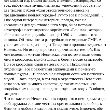
невельский мэр пошел дальше, а именно распорядился со
всех работников муниципальных учреждений собрать по
две тысячи рублей «благотворительного взноса на
празднование юбилея города»! Тут-то все и прибалдели!…
Еще одной интересной историей, правда, уже не
касавшейся дел действовавшего мэра, была история
катастрофы пассажирского корейского «Боинга», который
сбили наши спецслужбы в конце 1980-х, приняв его за
шпиона. Об этом потом раструбили все мировые СМИ. А
упал самолет как раз в воды Татарского пролива недалеко от
Невельска. Но история до сих пор считается темной. Как
мне поведали жители Невельска, они потом нашли очень
много кроссовок, прибившихся к берегу после катастрофы.
Но все кроссовки были на левую ногу. Находили и
пудреницы, все с разбитыми зеркальцами и почему-то
полные пудры… И совсем не находили останков погибших
людей… Зато, правда, в тот год в окрестностях Невельска
развелось очень много креветок, да таких толстых, что
подобных им никогда не видели в здешних водах. В общем,
загадочно!..
Что же касается Невельска, как города, то в нем, кроме мэра,
я обнаружила еще две местных оригинальности: любовь к
Ленину и любовь к различным скульптурам. Впрочем, обе