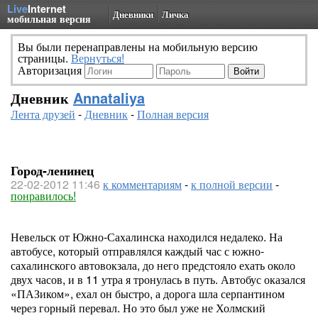
Live
Internet
Дневники
Личка
мобильная версия
Вы были перенаправлены на мобильную версию
страницы.
Вернуться!
Авторизация
Дневник
Annataliya
Лента друзей
-
Дневник
-
Полная версия
Город-ленинец
22-02-2012 11:46
к комментариям
-
к полной версии
-
понравилось!
Невельск от Южно-Сахалинска находился недалеко. На
автобусе, который отправлялся каждый час с южно-
сахалинского автовокзала, до него предстояло ехать около
двух часов, и в 11 утра я тронулась в путь. Автобус оказался
«ПАЗиком», ехал он быстро, а дорога шла серпантином
через горный перевал. Но это был уже не Холмский