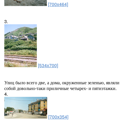
[700x464]
3.
[534x700]
Улиц было всего две, а дома, окруженные зеленью, являли
собой довольно-таки приличные четырех- и пятиэтажки.
4.
[700x354]