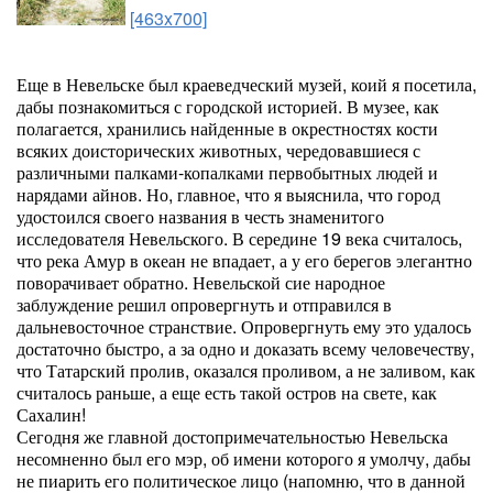
[463x700]
Еще в Невельске был краеведческий музей, коий я посетила,
дабы познакомиться с городской историей. В музее, как
полагается, хранились найденные в окрестностях кости
всяких доисторических животных, чередовавшиеся с
различными палками-копалками первобытных людей и
нарядами айнов. Но, главное, что я выяснила, что город
удостоился своего названия в честь знаменитого
исследователя Невельского. В середине 19 века считалось,
что река Амур в океан не впадает, а у его берегов элегантно
поворачивает обратно. Невельской сие народное
заблуждение решил опровергнуть и отправился в
дальневосточное странствие. Опровергнуть ему это удалось
достаточно быстро, а за одно и доказать всему человечеству,
что Татарский пролив, оказался проливом, а не заливом, как
считалось раньше, а еще есть такой остров на свете, как
Сахалин!
Сегодня же главной достопримечательностью Невельска
несомненно был его мэр, об имени которого я умолчу, дабы
не пиарить его политическое лицо (напомню, что в данной