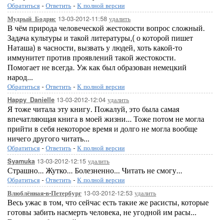
Обратиться
-
Ответить
-
К полной версии
13-03-2012-11:58
удалить
Мудрый_Бодрис
В чём природа человеческой жестокости вопрос сложный.
Задача культуры и такой литературы,( о которой пишет
Наташа) в часности, вызвать у людей, хоть какой-то
иммунитет против проявлений такой жестокости.
Помогает не всегда. Уж как был образован немецкий
народ...
Обратиться
-
Ответить
-
К полной версии
13-03-2012-12:04
удалить
Happy_Danielle
Я тоже читала эту книгу. Пожалуй, это была самая
впечатляющая книга в моей жизни... Тоже потом не могла
прийти в себя некоторое время и долго не могла вообще
ничего другого читать...
Обратиться
-
Ответить
-
К полной версии
13-03-2012-12:15
удалить
Syamuka
Страшно... Жутко... Болезненно... Читать не смогу...
Обратиться
-
Ответить
-
К полной версии
13-03-2012-12:53
удалить
Влюблённая-в-Петербург
Весь ужас в том, что сейчас есть такие же расисты, которые
готовы забить насмерть человека, не угодной им расы...