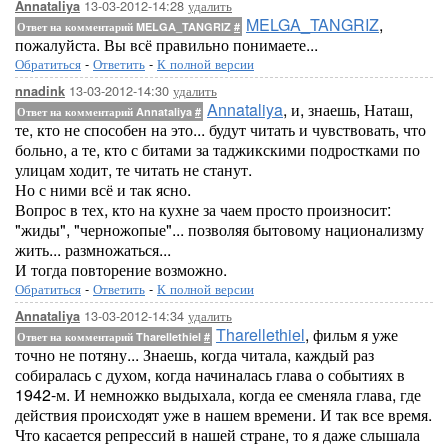
13-03-2012-14:28
удалить
Annataliya
MELGA_TANGRIZ
,
Ответ на комментарий MELGA_TANGRIZ
#
пожалуйста. Вы всё правильно понимаете...
Обратиться
-
Ответить
-
К полной версии
13-03-2012-14:30
удалить
nnadink
Annataliya
, и, знаешь, Наташ,
Ответ на комментарий Annataliya
#
те, кто не способен на это... будут читать и чувствовать, что
больно, а те, кто с битами за таджикскими подростками по
улицам ходит, те читать не станут.
Но с ними всё и так ясно.
Вопрос в тех, кто на кухне за чаем просто произносит:
"жиды", "черножопые"... позволяя бытовому национализму
жить... размножаться...
И тогда повторение возможно.
Обратиться
-
Ответить
-
К полной версии
13-03-2012-14:34
удалить
Annataliya
Tharellethiel
, фильм я уже
Ответ на комментарий Tharellethiel
#
точно не потяну... Знаешь, когда читала, каждый раз
собиралась с духом, когда начиналась глава о событиях в
1942-м. И немножко выдыхала, когда ее сменяла глава, где
действия происходят уже в нашем времени. И так все время.
Что касается репрессий в нашей стране, то я даже слышала