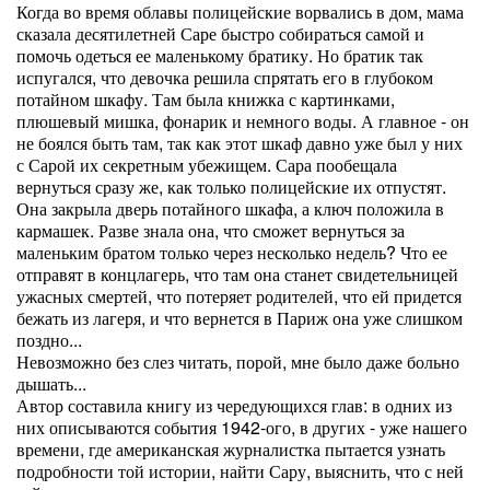
Когда во время облавы полицейские ворвались в дом, мама
сказала десятилетней Саре быстро собираться самой и
помочь одеться ее маленькому братику. Но братик так
испугался, что девочка решила спрятать его в глубоком
потайном шкафу. Там была книжка с картинками,
плюшевый мишка, фонарик и немного воды. А главное - он
не боялся быть там, так как этот шкаф давно уже был у них
с Сарой их секретным убежищем. Сара пообещала
вернуться сразу же, как только полицейские их отпустят.
Она закрыла дверь потайного шкафа, а ключ положила в
кармашек. Разве знала она, что сможет вернуться за
маленьким братом только через несколько недель? Что ее
отправят в концлагерь, что там она станет свидетельницей
ужасных смертей, что потеряет родителей, что ей придется
бежать из лагеря, и что вернется в Париж она уже слишком
поздно...
Невозможно без слез читать, порой, мне было даже больно
дышать...
Автор составила книгу из чередующихся глав: в одних из
них описываются события 1942-ого, в других - уже нашего
времени, где американская журналистка пытается узнать
подробности той истории, найти Сару, выяснить, что с ней