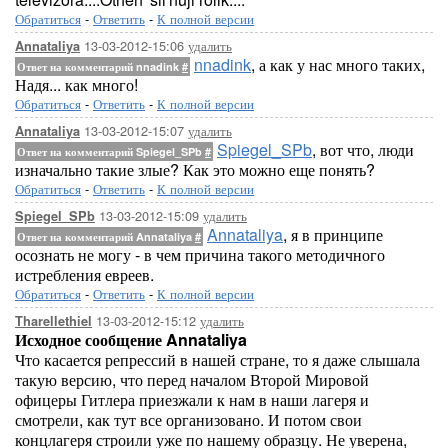
Обратиться
-
Ответить
-
К полной версии
13-03-2012-15:06
удалить
Annataliya
nnadink
, а как у нас много таких,
Ответ на комментарий nnadink
#
Надя... как много!
Обратиться
-
Ответить
-
К полной версии
13-03-2012-15:07
удалить
Annataliya
Spiegel_SPb
, вот что, люди
Ответ на комментарий Spiegel_SPb
#
изначально такие злые? Как это можно еще понять?
Обратиться
-
Ответить
-
К полной версии
13-03-2012-15:09
удалить
Spiegel_SPb
Annataliya
, я в принципе
Ответ на комментарий Annataliya
#
осознать не могу - в чем причина такого методичного
истребления евреев.
Обратиться
-
Ответить
-
К полной версии
13-03-2012-15:12
удалить
Tharellethiel
Исходное сообщение Annataliya
Что касается репрессий в нашей стране, то я даже слышала
такую версию, что перед началом Второй Мировой
офицеры Гитлера приезжали к нам в наши лагеря и
смотрели, как тут все организовано. И потом свои
концлагеря строили уже по нашему образцу. Не уверена,