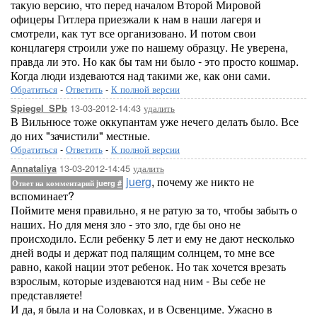
такую версию, что перед началом Второй Мировой
офицеры Гитлера приезжали к нам в наши лагеря и
смотрели, как тут все организовано. И потом свои
концлагеря строили уже по нашему образцу. Не уверена,
правда ли это. Но как бы там ни было - это просто кошмар.
Когда люди издеваются над такими же, как они сами.
Обратиться
-
Ответить
-
К полной версии
13-03-2012-14:43
удалить
Spiegel_SPb
В Вильнюсе тоже оккупантам уже нечего делать было. Все
до них "зачистили" местные.
Обратиться
-
Ответить
-
К полной версии
13-03-2012-14:45
удалить
Annataliya
juerg
, почему же никто не
Ответ на комментарий juerg
#
вспоминает?
Поймите меня правильно, я не ратую за то, чтобы забыть о
наших. Но для меня зло - это зло, где бы оно не
происходило. Если ребенку 5 лет и ему не дают несколько
дней воды и держат под палящим солнцем, то мне все
равно, какой нации этот ребенок. Но так хочется врезать
взрослым, которые издеваются над ним - Вы себе не
представляете!
И да, я была и на Соловках, и в Освенциме. Ужасно в