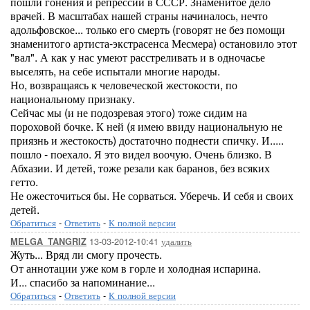
пошли гонения и репрессии в СССР. Знаменитое дело
врачей. В масштабах нашей страны начиналось, нечто
адольфовское... только его смерть (говорят не без помощи
знаменитого артиста-экстрасенса Месмера) остановило этот
"вал". А как у нас умеют расстреливать и в одночасье
выселять, на себе испытали многие народы.
Но, возвращаясь к человеческой жестокости, по
национальному признаку.
Сейчас мы (и не подозревая этого) тоже сидим на
пороховой бочке. К ней (я имею ввиду национальную не
приязнь и жестокость) достаточно поднести спичку. И.....
пошло - поехало. Я это видел воочую. Очень близко. В
Абхазии. И детей, тоже резали как баранов, без всяких
гетто.
Не ожесточиться бы. Не сорваться. Уберечь. И себя и своих
детей.
Обратиться
-
Ответить
-
К полной версии
13-03-2012-10:41
удалить
MELGA_TANGRIZ
Жуть... Вряд ли смогу прочесть.
От аннотации уже ком в горле и холодная испарина.
И... спасибо за напоминание...
Обратиться
-
Ответить
-
К полной версии