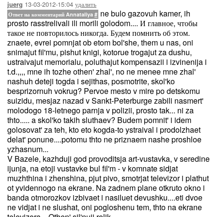
13-03-2012-15:04
удалить
juerg
ne bulo gazovuh kamer, ih
Ответ на комментарий Annataliya
#
prosto rasstrelivali ili morili golodom.... И главное, чтобы
такое не повторилось никогда. Будем помнить об этом.
znaete, evrei pomnjat ob etom bol'she, them u nas, oni
snimajut fil'mu, pishut knigi, kotorue trogajut za dushu,
ustraivajut memorialu, poluthajut kompensazii i izvinenija i
t.d.,,,, mne ih tozhe othen' zhal', no ne menee mne zhal'
nashuh deteji togda i sejithas, posmotrite, skol'ko
besprizornuh vokrug? Pervoe mesto v mire po detskomu
suizidu, mesjaz nazad v Sankt-Peterburge zabili nasmert'
molodogo 18-letnego parnja v polizii, prosto tak... ni za
thto..... a skol'ko takih sluthaev? Budem pomnit' i idem
golosovat' za teh, kto eto kogda-to ystraival i prodolzhaet
delat' ponune....potomu thto ne priznaem nashe proshloe
yzhasnum...
V Bazele, kazhduji god provoditsja art-vustavka, v seredine
ijunja, na etoji vustavke bul fil'm - v komnate sidjat
muzhthina i zhenshina, pjut pivo, smotrjat televizor i plathut
ot yvidennogo na ekrane. Na zadnem plane otkruto okno i
banda otmorozkov izbivaet i nasiluet devushku....eti dvoe
ne vidjat i ne slushat, oni pogloshenu tem, thto na ekrane
televizora....Othen' sil'nuji rolik....