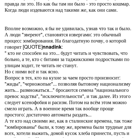
правда ли это. Но как бы там ни было - это просто кошмар.
Когда люди издеваются над такими же, как они сами.
Вполне возможно, я бы не удивилась, узнав что так и было.
А люди "звереют", становятся извергами: это обычный
процесс зомбирования. На благодатную почву, о которой
говорит [QUOTE]
nnadink
:
" кто не способен на это... будут читать и чувствовать, что
больно, а те, кто с битами за таджикскими подростками по
улицам ходит, те читать не станут.
Но с ними всё и так ясно.
Вопрос в тех, кто на кухне за чаем просто произносит:
"жиды", "черножопые"... позволяя бытовому национализму
жить... размножаться..." бросаются семена "национального
превос ходства", "исключительности", и так далее. Из этого
следует ксенофобия и расизм. Потом на всём этом можно
смело играть. А в военное время так вообще проще
простого: достаточно автоматы раздать...
А те кто над своими же, как в сталинские времена, так тоже
"зомбированы" были, к тому же, времена были трудные для
всех, хотели выжить, домой кусок хлеба принести, пусть и