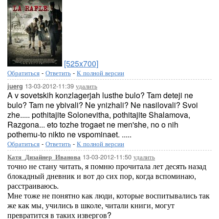
[525x700]
Обратиться
-
Ответить
-
К полной версии
13-03-2012-11:39
удалить
juerg
A v sovetskih konzlagerjah lusthe bulo? Tam deteji ne
bulo? Tam ne ybivali? Ne ynizhali? Ne nasilovali? Svoi
zhe..... pothitajite Solonevitha, pothitajite Shalamova,
Razgona... eto tozhe trogaet ne men'she, no o nih
pothemu-to nikto ne vspominaet. .....
Обратиться
-
Ответить
-
К полной версии
13-03-2012-11:50
удалить
Катя_Дизайнер_Иванова
точно не стану читать, я помню прочитала лет десять назад
блокадный дневник и вот до сих пор, когда вспоминаю,
расстраиваюсь.
Мне тоже не понятно как люди, которые воспитывались так
же как мы, учились в школе, читали книги, могут
превратится в таких извергов?