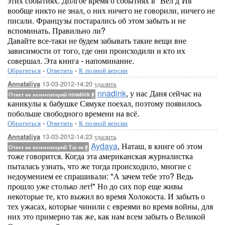
этих событиях. Долгое время о событиях в "Вел д`Ив"
вообще никто не знал, о них ничего не говорили, ничего не
писали. Французы постарались об этом забыть и не
вспоминать. Правильно ли?
Давайте все-таки не будем забывать такие вещи вне
зависимости от того, где они происходили и кто их
совершал. Эта книга - напоминание.
Обратиться
-
Ответить
-
К полной версии
13-03-2012-14:20
удалить
Annataliya
nnadink
, у нас Даня сейчас на
Ответ на комментарий nnadink
#
каникулы к бабушке Сямуке поехал, поэтому появилось
побольше свободного времени на всё.
Обратиться
-
Ответить
-
К полной версии
13-03-2012-14:23
удалить
Annataliya
Aydaya
, Наташ, в книге об этом
Ответ на комментарий Таули
#
тоже говорится. Когда эта американская журналистка
пыталась узнать, что же тогда происходило, многие с
недоумением ее спрашивали: "А зачем тебе это? Ведь
прошло уже столько лет!" Но до сих пор еще живы
некоторые те, кто выжил во время Холокоста. И забыть о
тех ужасах, которые чинили с евреями во время войны, для
них это примерно так же, как нам всем забыть о Великой