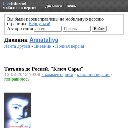
Live
Internet
Дневники
Личка
мобильная версия
Вы были перенаправлены на мобильную версию
страницы.
Вернуться!
Авторизация
Дневник
Annataliya
Лента друзей
-
Дневник
-
Полная версия
Татьяна де Росней. "Ключ Сары"
13-03-2012 10:09
к комментариям
-
к полной версии
-
понравилось!