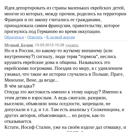
Идея депортировать из страны маленьких еврейских детей,
многие из которых, между прочим, родились на территории
Франции и по закону считались ее гражданами,
принадлежала самим французам, правительству, которое
прогнулось под Германию во время оккупации.
Обратиться
-
Ответить
-
К полной версии
13-03-2012-10:28
удалить
Мудрый_Бодрис
Но и в России, по какому-то жуткому внешнему (или
внутреннему?) сигналу, люди теряя "тормоза", неслись
крушить еврейские дома и общины. Называлось это
еврейскими погромами. Поездив по миру, я с удивлением
узнавал, что такие же истории случались в Польше, Праге,
Мюнхене, Вене, да везде...
В чём загадка?
Откуда это жестокость именно к этому народу? Именно к
этим детям и взрослым. А ведь сжигали, разоряли,
выселяли, объявляли зоны оседлости, запрещали, не
допускали и т.д. и т.п. Там есть анализы у Солженицина, и
других авторов, объясняющих.... но разум, как-то
отказывается.
Кстати, Иосиф Сталин, уже на своём издохе дал отмашку, и