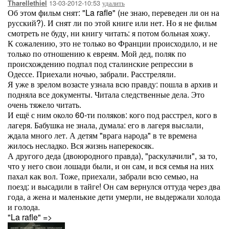
13-03-2012-10:53
удалить
Tharellethiel
Об этом фильм снят: "La rafle" (не знаю, переведен ли он на
русский?). И снят ли по этой книге или нет. Но я не фильм
смотреть не буду, ни книгу читать: я потом больная хожу.
К сожалению, это не только во Франции происходило, и не
только по отношению к евреям. Мой дед, поляк по
происхождению подпал под сталинские репрессии в
Одессе. Приехали ночью, забрали. Расстреляли.
Я уже в зрелом возасте узнала всю правду: пошла в архив и
подняла все документы. Читала следственные дела. Это
очень тяжело читать.
И ещё с ним около 60-ти поляков: кого под расстрел, кого в
лагеря. Бабушка не знала, думала: его в лагеря выслали,
ждала много лет. А детям "врага народа" в те времена
жилось несладко. Вся жизнь наперекосяк.
А другого деда (двоюродного правда), "раскулачили", за то,
что у него свои лошади были, и он сам, и вся семья на них
пахал как вол. Тоже, приехали, забрали всю семью, на
поезд: и высадили в тайге! Он сам вернулся оттуда через два
года, а жена и маленькие дети умерли, не выдержали холода
и голода.
"La rafle" =>