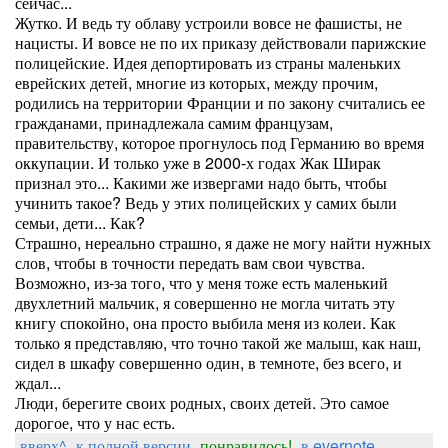
сейчас...
Жутко. И ведь ту облаву устроили вовсе не фашисты, не
нацисты. И вовсе не по их приказу действовали парижские
полицейские. Идея депортировать из страны маленьких
еврейских детей, многие из которых, между прочим,
родились на территории Франции и по закону считались ее
гражданами, принадлежала самим французам,
правительству, которое прогнулось под Германию во время
оккупации. И только уже в 2000-х годах Жак Ширак
признал это... Какими же извергами надо быть, чтобы
учинить такое? Ведь у этих полицейских у самих были
семьи, дети... Как?
Страшно, нереально страшно, я даже не могу найти нужных
слов, чтобы в точности передать вам свои чувства.
Возможно, из-за того, что у меня тоже есть маленький
двухлетний мальчик, я совершенно не могла читать эту
книгу спокойно, она просто выбила меня из колеи. Как
только я представляю, что точно такой же малыш, как наш,
сидел в шкафу совершенно один, в темноте, без всего, и
ждал...
Люди, берегите своих родных, своих детей. Это самое
дорогое, что у нас есть.
вверх^
к полной версии
понравилось!
в evernote