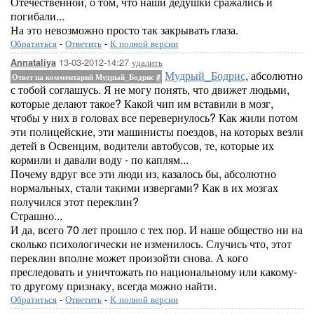
Отечественной, о том, что наши дедушки сражались и
погибали...
На это невозможно просто так закрывать глаза.
Обратиться
-
Ответить
-
К полной версии
13-03-2012-14:27
удалить
Annataliya
Мудрый_Бодрис
, абсолютно
Ответ на комментарий Мудрый_Бодрис
#
с тобой соглашусь. Я не могу понять, что движет людьми,
которые делают такое? Какой чип им вставили в мозг,
чтобы у них в головах все перевернулось? Как жили потом
эти полицейские, эти машинисты поездов, на которых везли
детей в Освенцим, водители автобусов, те, которые их
кормили и давали воду - по каплям...
Почему вдруг все эти люди из, казалось бы, абсолютно
нормальных, стали такими извергами? Как в их мозгах
получился этот переклин?
Страшно...
И да, всего 70 лет прошло с тех пор. И наше общество ни на
сколько психологически не изменилось. Случись что, этот
переклин вполне может произойти снова. А кого
преследовать и уничтожать по национальному или какому-
то другому признаку, всегда можно найти.
Обратиться
-
Ответить
-
К полной версии