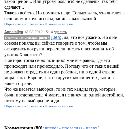
такой ценой... Или угрозы боялись: не сделаешь, так тебя
сделают...
Тяжело всё это. Но помнить надо. Только жаль, что читают в
основном интеллигенты, запивая валерьянкой...
Обратиться
-
Ответить
-
К полной версии
13-03-2012-15:14
удалить
Annataliya
juerg
, да, это всё ужасно. Но я не
Ответ на комментарий juerg
#
совсем поняла: вы сейчас говорите о том, чтобы мы
огляделись вокруг и перестали писать и вспоминать об
ужасах Холокоста?
Повторю тогда свою позицию: мне все равно, где это
происходит или происходило. Потому что от таких вещей
не должен страдать ни один ребенок, ни в одной стране
мира: как в Европе, как на других континентах, так и в
нашей стране.
Что же касается выборов, то из тех кандидатур, которые
были представлены 4 марта, я не вижу ни одной достойной,
поэтому на выборы не ходила.
Обратиться
-
Ответить
-
К полной версии
Комментарии (80):
вперёд»
последняя»
вверх^