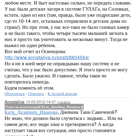
любом месте. И бьет настолько сильно, не передать словами.
У нас были детские лагеря в системе ГУЛАГа, на Соловках,
кстати, один из них (там, правда, были уже подросшие дети,
где-то 10-14 лет, остальных отправляли в детские дома по
стране). Но при этом, у нас все-таки не было газовых камер
и не было такого, чтобы четыре тысячи малышей загнать в
них и просто так уничтожить за несколько минут. Тогда не
выжил ни один ребенок.
Вот мой отчет из Освенцима:
http://www.annataliya.ru/post28834564/
Но я ни в коей мере не оправдываю нашу систему и не
считаю, что у нас было допустимо. Я этого просто не могу
сделать. Было ужасно. И главное, чтобы такое не
повторилось никогда.
Будем помнить об этом.
Обратиться
-
Ответить
-
К полной версии
13-03-2012-14:47
удалить
Annataliya
Ответ на комментарий Катя_Дизайнер_Иванова
#
Катя_Дизайнер_Иванова
, Дневник Тани Савичевой?
Не знаю, что должно было случиться с людьми... Или на
самом деле, все люди злые и претворяются? А когда
наступает такая вот ситуация, они просто становятся