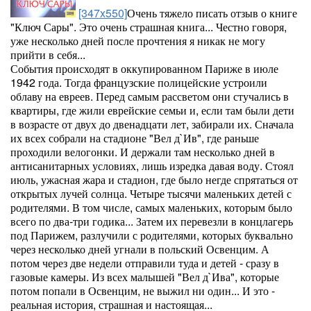
[347x550]
Очень тяжело писать отзыв о книге
"Ключ Сары". Это очень страшная книга... Честно говоря,
уже несколько дней после прочтения я никак не могу
прийти в себя...
События происходят в оккупированном Париже в июле
1942 года. Тогда французские полицейские устроили
облаву на евреев. Перед самым рассветом они стучались в
квартиры, где жили еврейские семьи и, если там были дети
в возрасте от двух до двенадцати лет, забирали их. Сначала
их всех собрали на стадионе "Вел д`Ив", где раньше
проходили велогонки. И держали там несколько дней в
антисанитарных условиях, лишь изредка давая воду. Стоял
июль, ужасная жара и стадион, где было негде спрятаться от
открытых лучей солнца. Четыре тысячи маленьких детей с
родителями. В том числе, самых маленьких, которым было
всего по два-три годика... Затем их перевезли в концлагерь
под Парижем, разлучили с родителями, которых буквально
через несколько дней угнали в польский Освенцим. А
потом через две недели отправили туда и детей - сразу в
газовые камеры. Из всех малышей "Вел д`Ива", которые
потом попали в Освенцим, не выжил ни один... И это -
реальная история, страшная и настоящая...