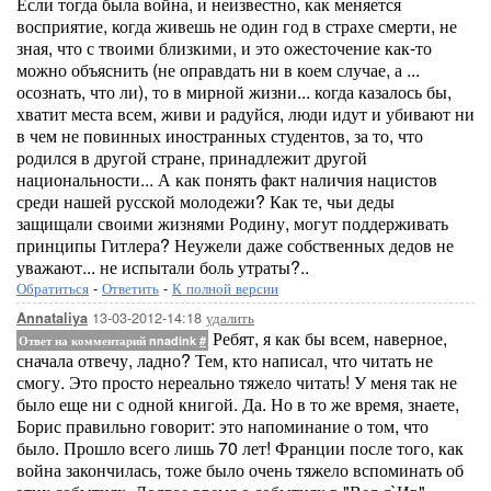
Если тогда была война, и неизвестно, как меняется
восприятие, когда живешь не один год в страхе смерти, не
зная, что с твоими близкими, и это ожесточение как-то
можно объяснить (не оправдать ни в коем случае, а ...
осознать, что ли), то в мирной жизни... когда казалось бы,
хватит места всем, живи и радуйся, люди идут и убивают ни
в чем не повинных иностранных студентов, за то, что
родился в другой стране, принадлежит другой
национальности... А как понять факт наличия нацистов
среди нашей русской молодежи? Как те, чьи деды
защищали своими жизнями Родину, могут поддерживать
принципы Гитлера? Неужели даже собственных дедов не
уважают... не испытали боль утраты?..
Обратиться
-
Ответить
-
К полной версии
13-03-2012-14:18
удалить
Annataliya
Ребят, я как бы всем, наверное,
Ответ на комментарий nnadink
#
сначала отвечу, ладно? Тем, кто написал, что читать не
смогу. Это просто нереально тяжело читать! У меня так не
было еще ни с одной книгой. Да. Но в то же время, знаете,
Борис правильно говорит: это напоминание о том, что
было. Прошло всего лишь 70 лет! Франции после того, как
война закончилась, тоже было очень тяжело вспоминать об