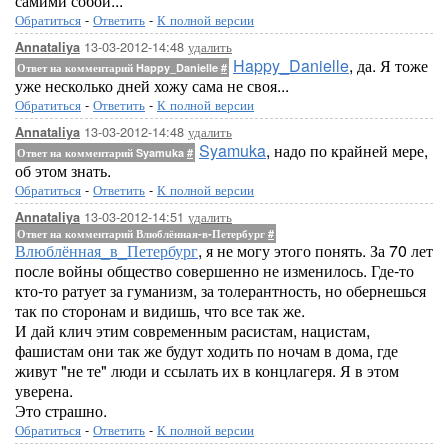
самими собой...
Обратиться
-
Ответить
-
К полной версии
13-03-2012-14:48
удалить
Annataliya
Happy_Danielle
, да. Я тоже
Ответ на комментарий Happy_Danielle
#
уже несколько дней хожу сама не своя...
Обратиться
-
Ответить
-
К полной версии
13-03-2012-14:48
удалить
Annataliya
Syamuka
, надо по крайней мере,
Ответ на комментарий Syamuka
#
об этом знать.
Обратиться
-
Ответить
-
К полной версии
13-03-2012-14:51
удалить
Annataliya
Ответ на комментарий Влюблённая-в-Петербург
#
Влюблённая_в_Петербург
, я не могу этого понять. За 70 лет
после войны общество совершенно не изменилось. Где-то
кто-то ратует за гуманизм, за толерантность, но обернешься
так по сторонам и видишь, что все так же.
И дай клич этим современным расистам, нацистам,
фашистам они так же будут ходить по ночам в дома, где
живут "не те" люди и ссылать их в концлагеря. Я в этом
уверена.
Это страшно.
Обратиться
-
Ответить
-
К полной версии