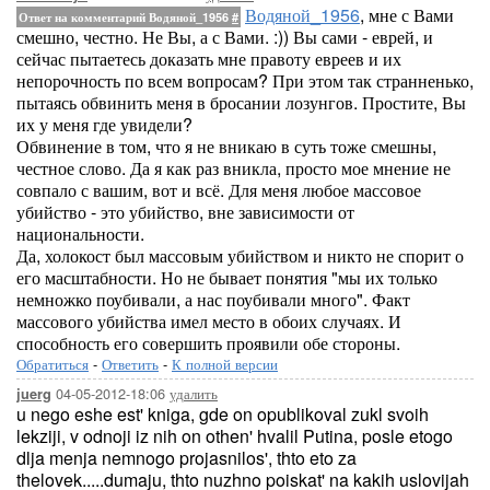
Водяной_1956
, мне с Вами
Ответ на комментарий Водяной_1956
#
смешно, честно. Не Вы, а с Вами. :)) Вы сами - еврей, и
сейчас пытаетесь доказать мне правоту евреев и их
непорочность по всем вопросам? При этом так странненько,
пытаясь обвинить меня в бросании лозунгов. Простите, Вы
их у меня где увидели?
Обвинение в том, что я не вникаю в суть тоже смешны,
честное слово. Да я как раз вникла, просто мое мнение не
совпало с вашим, вот и всё. Для меня любое массовое
убийство - это убийство, вне зависимости от
национальности.
Да, холокост был массовым убийством и никто не спорит о
его масштабности. Но не бывает понятия "мы их только
немножко поубивали, а нас поубивали много". Факт
массового убийства имел место в обоих случаях. И
способность его совершить проявили обе стороны.
Обратиться
-
Ответить
-
К полной версии
04-05-2012-18:06
удалить
juerg
u nego eshe est' kniga, gde on opublikoval zukl svoih
lekziji, v odnoji iz nih on othen' hvalil Putina, posle etogo
dlja menja nemnogo projasnilos', thto eto za
thelovek.....dumaju, thto nuzhno poiskat' na kakih uslovijah