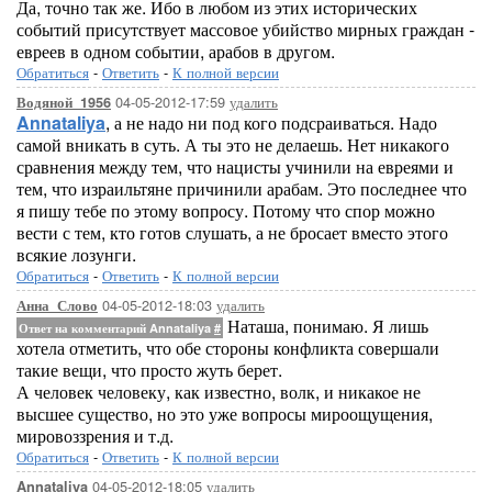
Да, точно так же. Ибо в любом из этих исторических
событий присутствует массовое убийство мирных граждан -
евреев в одном событии, арабов в другом.
Обратиться
-
Ответить
-
К полной версии
04-05-2012-17:59
удалить
Водяной_1956
Annataliya
, а не надо ни под кого подсраиваться. Надо
самой вникать в суть. А ты это не делаешь. Нет никакого
сравнения между тем, что нацисты учинили на евреями и
тем, что израильтяне причинили арабам. Это последнее что
я пишу тебе по этому вопросу. Потому что спор можно
вести с тем, кто готов слушать, а не бросает вместо этого
всякие лозунги.
Обратиться
-
Ответить
-
К полной версии
04-05-2012-18:03
удалить
Анна_Слово
Наташа, понимаю. Я лишь
Ответ на комментарий Annataliya
#
хотела отметить, что обе стороны конфликта совершали
такие вещи, что просто жуть берет.
А человек человеку, как известно, волк, и никакое не
высшее существо, но это уже вопросы мироощущения,
мировоззрения и т.д.
Обратиться
-
Ответить
-
К полной версии
04-05-2012-18:05
удалить
Annataliya