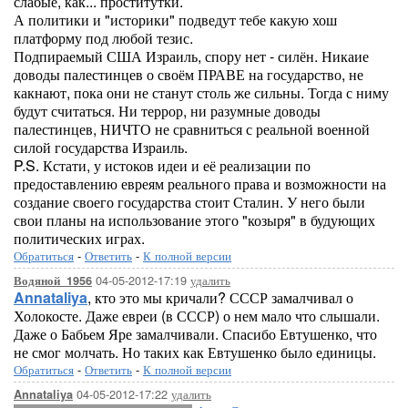
слабые, как... проститутки.
А политики и "историки" подведут тебе какую хош
платформу под любой тезис.
Подпираемый США Израиль, спору нет - силён. Никаие
доводы палестинцев о своём ПРАВЕ на государство, не
какнают, пока они не станут столь же сильны. Тогда с ниму
будут считаться. Ни террор, ни разумные доводы
палестинцев, НИЧТО не сравниться с реальной военной
силой государства Израиль.
P.S. Кстати, у истоков идеи и её реализации по
предоставлению евреям реального права и возможности на
создание своего государства стоит Сталин. У него были
свои планы на использование этого "козыря" в будующих
политических играх.
Обратиться
-
Ответить
-
К полной версии
04-05-2012-17:19
удалить
Водяной_1956
Annataliya
, кто это мы кричали? СССР замалчивал о
Холокосте. Даже евреи (в СССР) о нем мало что слышали.
Даже о Бабьем Яре замалчивали. Спасибо Евтушенко, что
не смог молчать. Но таких как Евтушенко было единицы.
Обратиться
-
Ответить
-
К полной версии
04-05-2012-17:22
удалить
Annataliya