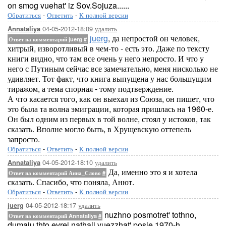
on smog vuehat' iz Sov.Sojuza......
Обратиться
-
Ответить
-
К полной версии
04-05-2012-18:09
удалить
Annataliya
juerg
, да непростой он человек,
Ответ на комментарий juerg
#
хитрый, изворотливый в чем-то - есть это. Даже по тексту
книги видно, что там все очень у него непросто. И что у
него с Путиным сейчас все замечательно, меня нисколько не
удивляет. Тот факт, что книга выпущена у нас большущим
тиражом, а тема спорная - тому подтверждение.
А что касается того, как он выехал из Союза, он пишет, что
это была та волна эмиграции, которая пришлась на 1960-е.
Он был одним из первых в той волне, стоял у истоков, так
сказать. Вполне могло быть, в Хрущевскую оттепель
запросто.
Обратиться
-
Ответить
-
К полной версии
04-05-2012-18:10
удалить
Annataliya
Да, именно это я и хотела
Ответ на комментарий Анна_Слово
#
сказать. Спасибо, что поняла, Анют.
Обратиться
-
Ответить
-
К полной версии
04-05-2012-18:17
удалить
juerg
nuzhno posmotret' tothno,
Ответ на комментарий Annataliya
#
dumaju thto evrei nathali vuezzhat' posle 1970-h......