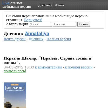
Live
Internet
Дневники
Личка
мобильная версия
Вы были перенаправлены на мобильную версию
страницы.
Вернуться!
Авторизация
Дневник
Annataliya
Лента друзей
-
Дневник
-
Полная версия
Исраэль Шамир. "Израиль. Страна сосны и
оливы".
04-05-2012 16:03
к комментариям
-
к полной версии
-
понравилось!