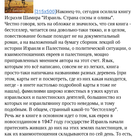
[315x500]
Наконец-то, сегодня осилила книгу
Исраэля Шамира "Израиль. Страна сосны и оливы".
Честно говоря, хоть на обложке и значилось, что сия книга -
бестселлер, читается она довольно-таки тяжко, и в целом,
повествование больше походит не на документальный
роман, а на выложенный на бумагу сборник лекций об
истории Израиля и Палестины, о политической ситуации, о
взаимоотношениях евреев и палестинцев, мощно
приправленных мнением автора на этот счет. Язык,
которым это всё написано, совсем не из легких, книга
просто-таки напичкана названиями разных деревень (при
этом, карты нет и посмотреть, где из них какая находится,
негде - в инете настолько подробной карты я тоже не
нашла), фамилиями широко известных в узких кругах
израильских и палестинских деятелей, большинство из
которых не израильтянину просто неведомы, и тому
подобным. В общем, странный какой-то "бестселлер".
Речь же в книге в основном идет о том, как евреи в
новосозданном в 1947 году государстве Израиль начали
притеснять живших до них на этих землях палестинцев, и
как их взаимоотношения складываются по сей день. То есть,