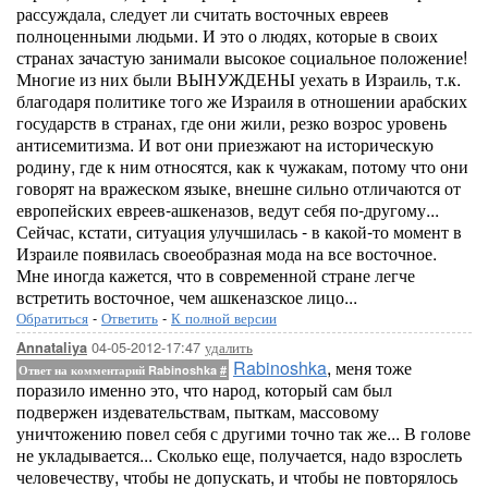
рассуждала, следует ли считать восточных евреев
полноценными людьми. И это о людях, которые в своих
странах зачастую занимали высокое социальное положение!
Многие из них были ВЫНУЖДЕНЫ уехать в Израиль, т.к.
благодаря политике того же Израиля в отношении арабских
государств в странах, где они жили, резко возрос уровень
антисемитизма. И вот они приезжают на историческую
родину, где к ним относятся, как к чужакам, потому что они
говорят на вражеском языке, внешне сильно отличаются от
европейских евреев-ашкеназов, ведут себя по-другому...
Сейчас, кстати, ситуация улучшилась - в какой-то момент в
Израиле появилась своеобразная мода на все восточное.
Мне иногда кажется, что в современной стране легче
встретить восточное, чем ашкеназское лицо...
Обратиться
-
Ответить
-
К полной версии
04-05-2012-17:47
удалить
Annataliya
Rabinoshka
, меня тоже
Ответ на комментарий Rabinoshka
#
поразило именно это, что народ, который сам был
подвержен издевательствам, пыткам, массовому
уничтожению повел себя с другими точно так же... В голове
не укладывается... Сколько еще, получается, надо взрослеть
человечеству, чтобы не допускать, и чтобы не повторялось