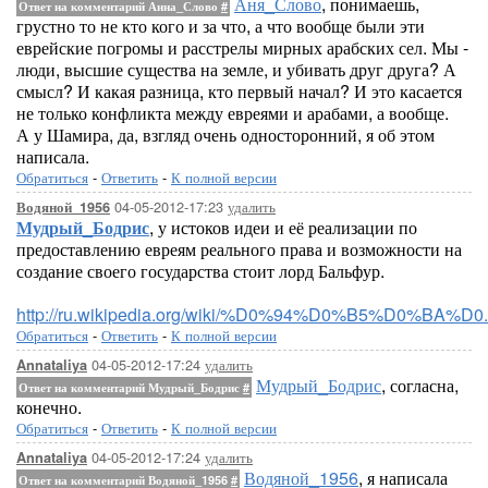
Аня_Слово
, понимаешь,
Ответ на комментарий Анна_Слово
#
грустно то не кто кого и за что, а что вообще были эти
еврейские погромы и расстрелы мирных арабских сел. Мы -
люди, высшие существа на земле, и убивать друг друга? А
смысл? И какая разница, кто первый начал? И это касается
не только конфликта между евреями и арабами, а вообще.
А у Шамира, да, взгляд очень односторонний, я об этом
написала.
Обратиться
-
Ответить
-
К полной версии
04-05-2012-17:23
удалить
Водяной_1956
Мудрый_Бодрис
, у истоков идеи и её реализации по
предоставлению евреям реального права и возможности на
создание своего государства стоит лорд Бальфур.
http://ru.wikipedia.org/wiki/%D0%94%D0%B5%D0%B
Обратиться
-
Ответить
-
К полной версии
04-05-2012-17:24
удалить
Annataliya
Мудрый_Бодрис
, согласна,
Ответ на комментарий Мудрый_Бодрис
#
конечно.
Обратиться
-
Ответить
-
К полной версии
04-05-2012-17:24
удалить
Annataliya
Водяной_1956
, я написала
Ответ на комментарий Водяной_1956
#