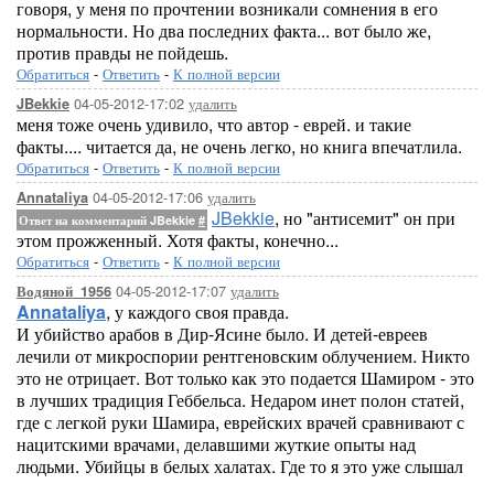
говоря, у меня по прочтении возникали сомнения в его
нормальности. Но два последних факта... вот было же,
против правды не пойдешь.
Обратиться
-
Ответить
-
К полной версии
04-05-2012-17:02
удалить
JBekkie
меня тоже очень удивило, что автор - еврей. и такие
факты.... читается да, не очень легко, но книга впечатлила.
Обратиться
-
Ответить
-
К полной версии
04-05-2012-17:06
удалить
Annataliya
JBekkie
, но "антисемит" он при
Ответ на комментарий JBekkie
#
этом прожженный. Хотя факты, конечно...
Обратиться
-
Ответить
-
К полной версии
04-05-2012-17:07
удалить
Водяной_1956
Annataliya
, у каждого своя правда.
И убийство арабов в Дир-Ясине было. И детей-евреев
лечили от микроспории рентгеновским облучением. Никто
это не отрицает. Вот только как это подается Шамиром - это
в лучших традиция Геббельса. Недаром инет полон статей,
где с легкой руки Шамира, еврейских врачей сравнивают с
нацитскими врачами, делавшими жуткие опыты над
людьми. Убийцы в белых халатах. Где то я это уже слышал