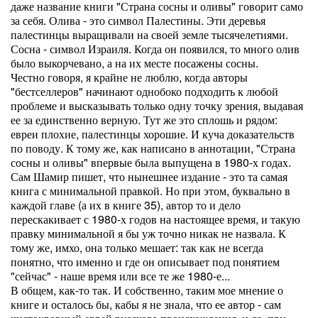
даже название книги "Страна сосны и оливы" говорит само
за себя. Олива - это символ Палестины. Эти деревья
палестинцы выращивали на своей земле тысячелетиями.
Сосна - символ Израиля. Когда он появился, то много олив
было выкорчевано, а на их месте посажены сосны.
Честно говоря, я крайне не люблю, когда авторы
"бестселлеров" начинают однобоко подходить к любой
проблеме и высказывать только одну точку зрения, выдавая
ее за единственно верную. Тут же это сплошь и рядом:
евреи плохие, палестинцы хорошие. И куча доказательств
по поводу. К тому же, как написано в аннотации, "Страна
сосны и оливы" впервые была выпущена в 1980-х годах.
Сам Шамир пишет, что нынешнее издание - это та самая
книга с минимальной правкой. Но при этом, буквально в
каждой главе (а их в книге 35), автор то и дело
перескакивает с 1980-х годов на настоящее время, и такую
правку минимальной я бы уж точно никак не назвала. К
тому же, имхо, она только мешает: так как не всегда
понятно, что именно и где он описывает под понятием
"сейчас" - наше время или все те же 1980-е...
В общем, как-то так. И собственно, таким мое мнение о
книге и осталось бы, кабы я не знала, что ее автор - сам