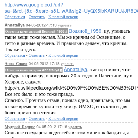
http://www.google.co.il/url?
sa=t&rct=j&q=&esrc=s&f...wA&sig2=UyQX5IbKARUUJJR8
Обратиться
-
Ответить
-
К полной версии
04-05-2012-17:13
удалить
Annataliya
Водяной_1956
, ну, утаивать
Ответ на комментарий Водяной_1956
#
такие вещи тоже нельзя. Мы же кричим об Освенциме, о
гетто в разные времена. И правильно делаем, что кричим.
Так же и здесь.
Обратиться
-
Ответить
-
К полной версии
04-05-2012-17:18
удалить
Анна_Слово
Annataliya
, а автор пишет, что-
Ответ на комментарий Annataliya
#
нибудь, к примеру, о погромах 20-х годов в Палестине, ну в
Хевроне, скажем
http://ru.wikipedia.org/wiki/%D0%9F%D0%BE%
Все это было, и это тоже правда.
Спасибо. Прочитав отзыв, поняла одно, правильно, что мы
в свое время не купили эту книгу. ИМХО, есть книги для
более приятного чтения.
Обратиться
-
Ответить
-
К полной версии
04-05-2012-17:18
удалить
Мудрый_Бодрис
Сильные государста ведут себя в этом мире как бандиты, а