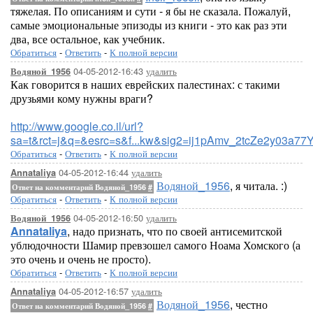
тяжелая. По описаниям и сути - я бы не сказала. Пожалуй,
самые эмоциональные эпизоды из книги - это как раз эти
два, все остальное, как учебник.
Обратиться
-
Ответить
-
К полной версии
04-05-2012-16:43
удалить
Водяной_1956
Как говорится в наших еврейских палестинах: с такими
друзьями кому нужны враги?
http://www.google.co.il/url?
sa=t&rct=j&q=&esrc=s&f...kw&sig2=ij1pAmv_2tcZe2y03a77
Обратиться
-
Ответить
-
К полной версии
04-05-2012-16:44
удалить
Annataliya
Водяной_1956
, я читала. :)
Ответ на комментарий Водяной_1956
#
Обратиться
-
Ответить
-
К полной версии
04-05-2012-16:50
удалить
Водяной_1956
Annataliya
, надо признать, что по своей антисемитской
ублюдочности Шамир превзошел самого Ноама Хомского (а
это очень и очень не просто).
Обратиться
-
Ответить
-
К полной версии
04-05-2012-16:57
удалить
Annataliya
Водяной_1956
, честно
Ответ на комментарий Водяной_1956
#