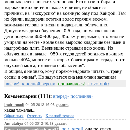
мощных рентгеновских установок. Его врачи отбирали
марокканских детей в школах и везли, не объясняя
причины, на "экскурсию" на военную базу под Хайфой. Там
их брили, выдирали остатки волос горячим воском,
зажимали головы в тиски и подвергали облучению.
Допустимая доза облучения - 0,5 рада, но марокканские
дети получали 350-400 рад. Фильм утверждает, что многие
умирали на месте - возле базы выросло кладбище без имен и
надгробных плит. Выжившие страдали всю жизнь. Из
облученных в начале 1950-х годов детей осталось в живых
меньше 40%, многие из которых болеют раком, страдают от
опухолей мозга, тотального облысения".
В общем, я не знаю, кому порекомендовать читать "Страну
сосны и оливы". Но задуматься она меня-таки заставила.
вверх^
к полной версии
понравилось!
в evernote
Комментарии (111):
вперёд»
последняя»
04-05-2012-16:08
удалить
Incir_receli
какая тяжелая...
Обратиться
-
Ответить
-
К полной версии
04-05-2012-16:18
удалить
Annataliya
Incir_receli
, она по языку
Ответ на комментарий Incir_receli
#