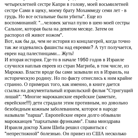
четырехлетней сестре Капри в голову, моей восьмилетней
сестре Сами в щеку, моему брату Мохаммеду семи лет - в
грудь. Но все остальные были убиты". Еще из
воспоминаний: "...человек загнал пулю в шею моей сестры
Сальхие, которая была на девятом месяце. Затем он
распорол ей живот ножом".
Вот, как бы да, чем не история из концлагерей, когда точно
так же издевались фашисты над евреями? А тут получается,
евреи над палестинцами... Жуть!
И вторая история. Где-то в начале 1950 годов в Израиле
случился наплыв евреев из стран Магриба, в том числе, из
Марокко. Власти вроде бы сами зазывали их в Израиль, на
историческую родину. Но по факту отнеслись к ним крайне
странно. О примерах того, как именно, в книге дается
ссылка на документальный израильский фильм "Стригущий
лишай": "Многие марокканские еврейские (заметьте,
еврейские!!!) дети страдали этим противным, но довольно
безобидным кожным заболеванием, которое в народе
называли "парша". Европейские евреи долго обзывали
марокканцев "пархатыми фрэнками". Глава минздрава
Израиля доктор Хаим Шиба решил справиться с
"непрестижной" болезнью. Он привез из США несколько