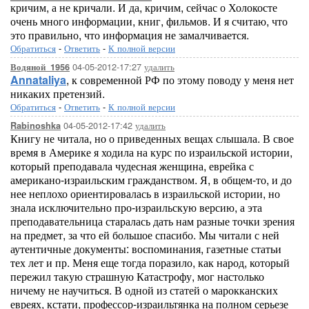
кричим, а не кричали. И да, кричим, сейчас о Холокосте
очень много информации, книг, фильмов. И я считаю, что
это правильно, что информация не замалчивается.
Обратиться
-
Ответить
-
К полной версии
04-05-2012-17:27
удалить
Водяной_1956
Annataliya
, к современной РФ по этому поводу у меня нет
никаких претензий.
Обратиться
-
Ответить
-
К полной версии
04-05-2012-17:42
удалить
Rabinoshka
Книгу не читала, но о приведенных вещах слышала. В свое
время в Америке я ходила на курс по израильской истории,
который преподавала чудесная женщина, еврейка с
американо-израильским гражданством. Я, в общем-то, и до
нее неплохо ориентировалась в израильской истории, но
знала исключительно про-израильскую версию, а эта
преподавательница старалась дать нам разные точки зрения
на предмет, за что ей большое спасибо. Мы читали с ней
аутентичные документы: воспоминания, газетные статьи
тех лет и пр. Меня еще тогда поразило, как народ, который
пережил такую страшную Катастрофу, мог настолько
ничему не научиться. В одной из статей о марокканских
евреях, кстати, профессор-израильтянка на полном серьезе