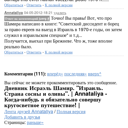
Обратиться
-
Ответить
-
К полной версии
04-05-2012-18:21
удалить
Annataliya
Точно! Вы правы! Вот, что про
Ответ на комментарий juerg
#
Шамира написано в книге: "Советский диссидент и борец
за право евреев на выезд в Израиль в 1970-е годы, он затем
служил в израильском спецназе" и т.д...
Получается, выехал при Брежневе. Что ж, тоже вполне
реально было.
Обратиться
-
Ответить
-
К полной версии
Комментарии (111):
вперёд»
последняя»
вверх^
Вы сейчас не можете прокомментировать это сообщение.
Дневник Исраэль Шамир. "Израиль.
Страна сосны и оливы". | Annataliya -
Когда-нибудь я обязательно совершу
кругосветное путешествие! |
Лента друзей Annataliya
/
Полная версия
Добавить в друзья
Страницы:
раньше»