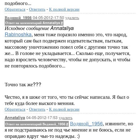
подобного...
Обратиться
-
Ответить
-
К полной версии
04-05-2012-17:50
удалить
Водяной_1956
Ответ на комментарий Annataliya
#
Исходное сообщение Annataliya
Rabinoshka
, меня тоже поразило именно это, что народ,
который сам был подвержен издевательствам, пыткам,
массовому уничтожению повел себя с другими точно так
же... В голове не укладывается... Сколько еще, получается,
надо взрослеть человечеству, чтобы не допускать, и чтобы
не повторялось подобного...
Точно так же???
Честно, я в шоке от того, что ты сейчас написала. Я был о
тебе куда более выского менния.
Обратиться
-
Ответить
-
К полной версии
04-05-2012-17:53
удалить
Annataliya
Водяной_1956
, извините, но
Ответ на комментарий Водяной_1956
#
я не подстраиваюсь не под чье мнение и не боюсь, если не
оправдаю вдруг чьи-то надежды. :)