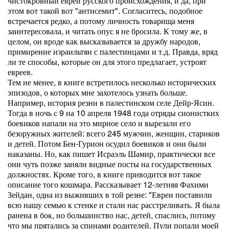
чистокровный еврей русского происхождения, и да, при
этом вот такой вот "антисемит". Согласитесь, подобное
встречается редко, а потому личность товарища меня
заинтересовала, и читать опус я не бросила. К тому же, в
целом, он вроде как высказывается за дружбу народов,
примирение израильтян с палестинцами и т.д. Правда, вряд
ли те способы, которые он для этого предлагает, устроят
евреев.
Тем не менее, в книге встретилось несколько исторических
эпизодов, о которых мне захотелось узнать больше.
Например, история резни в палестинском селе Дейр-Ясин.
Тогда в ночь с 9 на 10 апреля 1948 года отряды сионистких
боевиков напали на это мирное село и вырезали его
безоружных жителей: всего 245 мужчин, женщин, стариков
и детей. Потом Бен-Гурион осудил боевиков и они были
наказаны. Но, как пишет Исраэль Шамир, практически все
они чуть позже заняли видные посты на государственных
должностях. Кроме того, в книге приводится вот такое
описание того кошмара. Рассказывает 12-летняя Фахими
Зейдан, одна из выживших в той резне: "Евреи поставили
всю нашу семью к стенке и стали нас расстреливать. Я была
ранена в бок, но большинство нас, детей, спаслись, потому
что мы прятались за спинами родителей. Пули попали моей