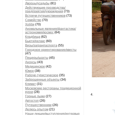
Дворцы/усадьбы
(81)
Действующие прозводства/
предприятия/учреждения
(73)
Встречи путешественников
(73)
Семейство
(70)
Хобби
(70)
Аномальные явления/фантастика/
астрономия/космос
(64)
Кладбища
(62)
Бьюти/релакс
(60)
Визы/загранпаспорта
(55)
Городское ориентирование/квесты
(47)
Пещеры/шахты
(45)
Анонсы
(43)
Медицинское
(42)
Юмор
(38)
Рабоче-туристическое
(35)
Заброшенные объекты
(34)
Климат
(31)
Московские рестораны традиционной
кухни
(28)
4.
Горные лыжи
(27)
Автостоп
(26)
Путешественники
(26)
Делюсь опытом
(21)
Наши лекции/выступления/интервью