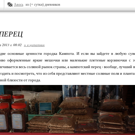
Авось
из (+ сутки) дневников
 ПЕРЕЦ
 2013 г. 08:02
+ в цитатник
 две основные ценности городка Кампота. И если вы зайдете в любую суве
сиво оформленные яркие мешочки или маленькие плетеные корзиночки с э
ечивается весь соляной рынок страны, а кампотский перец - вообще, лучший в К
здить и посмотреть, что из себя представляют местные соляные поля и плантац
ной близости от города.