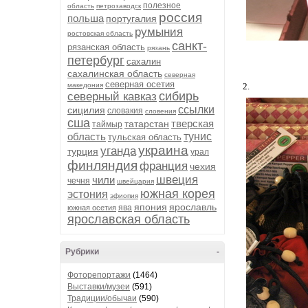
полезное
область
петрозаводск
россия
польша
португалия
румыния
ростовская область
санкт-
рязанская область
рязань
петербург
сахалин
сахалинская область
северная
северная осетия
македония
2.
сибирь
северный кавказ
ссылки
сицилия
словакия
словения
сша
тверская
татарстан
таймыр
область
тунис
тульская область
украина
уганда
турция
урал
финляндия
франция
чехия
швеция
чили
чечня
швейцария
южная корея
эстония
эфиопия
япония
ярославль
ява
южная осетия
ярославская область
Рубрики
-
Фоторепортажи
(1464)
Выставки/музеи
(591)
Традиции/обычаи
(590)