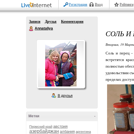
Регистрация
Вход
Рейтинги
Записи
Друзья
Комментарии
Annataliya
СОЛЬ И
Вторник, 19 Марта
Соль и перец -
встретятся кра
полностью обесп
удовольствии съе
пределах доступ
В друзья
Метки
-
австрия
Пермский край
азербайджан
албания
аргентина