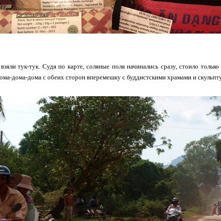
взяли тук-тук. Судя по карте, соляные поля начинались сразу, стоило только
дома-дома-дома с обеих сторон вперемешку с буддистскими храмами и скульпту