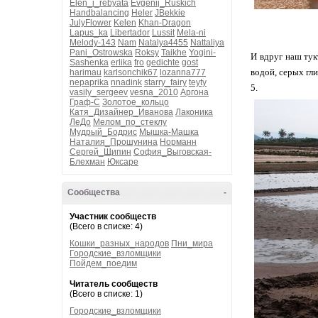
Elen_i_rebyata
Evgenij_Ruskich
Handbalancing
Heler
JBekkie
JulyFlower
Kelen
Khan-Dragon
Lapus_ka
Libertador
Lussit
Mela-ni
Melody-143
Nam
Natalya4455
Nattaliya
Pani_Ostrowska
Roksy
Taikhe
Yogini-
И вдруг наш тук
Sashenka
erlika
fro
gedichte
gost
водой, серых гл
harimau
karlsonchik67
lozanna777
nepaprika
nnadink
starry_fairy
teyty
5.
vasily_sergeev
vesna_2010
Аргона
Граф-С
Золотое_кольцо
Катя_Дизайнер_Иванова
Лаконика
ЛеДо
Мелом_по_стеклу
Мудрый_Бодрис
Мышка-Машка
Наталия_Прошунина
Норманн
Сергей_Щипин
София_Выговская-
Блехман
Юксаре
Сообщества
-
Участник сообществ
(Всего в списке: 4)
Кошки_разных_народов
Пни_мира
Городские_взломщики
Пойдем_поедим
Читатель сообществ
(Всего в списке: 1)
Городские_взломщики