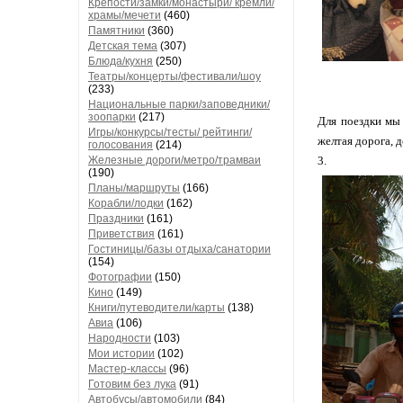
Крепости/замки/монастыри/ кремли/
храмы/мечети
(460)
Памятники
(360)
Детская тема
(307)
Блюда/кухня
(250)
Театры/концерты/фестивали/шоу
(233)
Национальные парки/заповедники/
зоопарки
(217)
Для поездки мы 
Игры/конкурсы/тесты/ рейтинги/
желтая дорога, 
голосования
(214)
Железные дороги/метро/трамваи
3.
(190)
Планы/маршруты
(166)
Корабли/лодки
(162)
Праздники
(161)
Приветствия
(161)
Гостиницы/базы отдыха/санатории
(154)
Фотографии
(150)
Кино
(149)
Книги/путеводители/карты
(138)
Авиа
(106)
Народности
(103)
Мои истории
(102)
Мастер-классы
(96)
Готовим без лука
(91)
Автобусы/автомобили
(84)