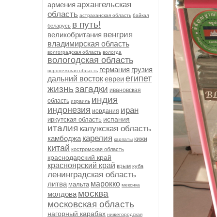
архангельская
армения
область
астраханская область
байкал
в путь!
беларусь
венгрия
великобритания
владимирская область
волгоградская область
вологда
вологодская область
германия
грузия
воронежская область
египет
дальний восток
евреи
жизнь
загадки
ивановская
индия
область
израиль
индонезия
иран
иордания
испания
иркутская область
италия
калужская область
карелия
камбоджа
кижи
карпаты
китай
костромская область
краснодарский край
красноярский край
крым
куба
ленинградская область
литва
марокко
мальта
мексика
москва
молдова
московская область
нагорный карабах
нижегородская