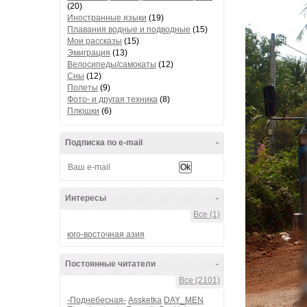
(20)
Иностранные языки
(19)
Плавания водные и подводные
(15)
Мои рассказы
(15)
Эмиграция
(13)
Велосипеды/самокаты
(12)
Сны
(12)
Полеты
(9)
Фото- и другая техника
(8)
Плюшки
(6)
Подписка по e-mail
-
Интересы
-
Все (1)
юго-восточная азия
Постоянные читатели
-
Все (2101)
-Поднебесная-
Assketka
DAY_MEN