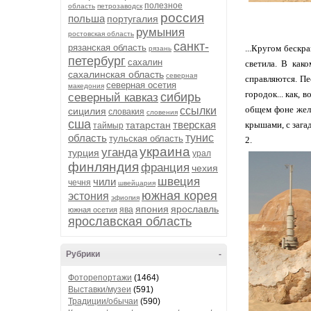
полезное
область
петрозаводск
россия
польша
португалия
румыния
ростовская область
санкт-
рязанская область
...Кругом бескр
рязань
петербург
сахалин
светила. В как
сахалинская область
северная
справляются. Пес
северная осетия
македония
городок... как, 
сибирь
северный кавказ
общем фоне желт
ссылки
сицилия
словакия
словения
сша
тверская
татарстан
крышами, с заг
таймыр
область
тунис
тульская область
2.
украина
уганда
турция
урал
финляндия
франция
чехия
швеция
чили
чечня
швейцария
южная корея
эстония
эфиопия
япония
ярославль
ява
южная осетия
ярославская область
Рубрики
-
Фоторепортажи
(1464)
Выставки/музеи
(591)
Традиции/обычаи
(590)