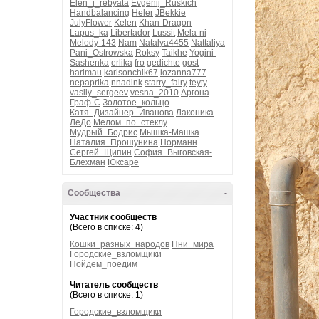
Elen_i_rebyata
Evgenij_Ruskich
Handbalancing
Heler
JBekkie
JulyFlower
Kelen
Khan-Dragon
Lapus_ka
Libertador
Lussit
Mela-ni
Melody-143
Nam
Natalya4455
Nattaliya
Pani_Ostrowska
Roksy
Taikhe
Yogini-
Sashenka
erlika
fro
gedichte
gost
harimau
karlsonchik67
lozanna777
nepaprika
nnadink
starry_fairy
teyty
vasily_sergeev
vesna_2010
Аргона
Граф-С
Золотое_кольцо
Катя_Дизайнер_Иванова
Лаконика
ЛеДо
Мелом_по_стеклу
Мудрый_Бодрис
Мышка-Машка
Наталия_Прошунина
Норманн
Сергей_Щипин
София_Выговская-
Блехман
Юксаре
Сообщества
-
Участник сообществ
(Всего в списке: 4)
Кошки_разных_народов
Пни_мира
Городские_взломщики
Пойдем_поедим
Читатель сообществ
(Всего в списке: 1)
Городские_взломщики