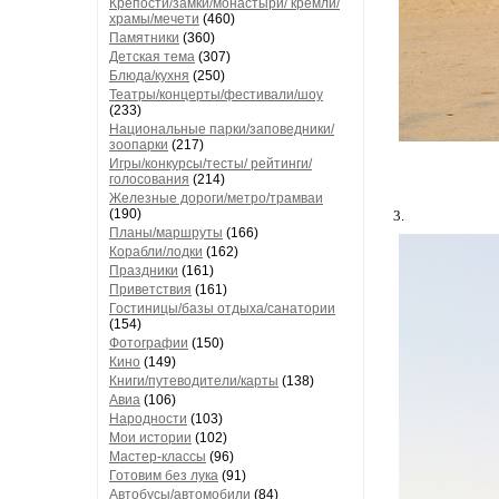
Крепости/замки/монастыри/ кремли/
храмы/мечети
(460)
Памятники
(360)
Детская тема
(307)
Блюда/кухня
(250)
Театры/концерты/фестивали/шоу
(233)
Национальные парки/заповедники/
зоопарки
(217)
Игры/конкурсы/тесты/ рейтинги/
голосования
(214)
Железные дороги/метро/трамваи
(190)
3.
Планы/маршруты
(166)
Корабли/лодки
(162)
Праздники
(161)
Приветствия
(161)
Гостиницы/базы отдыха/санатории
(154)
Фотографии
(150)
Кино
(149)
Книги/путеводители/карты
(138)
Авиа
(106)
Народности
(103)
Мои истории
(102)
Мастер-классы
(96)
Готовим без лука
(91)
Автобусы/автомобили
(84)