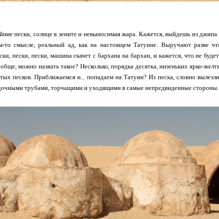
айние пески, солнце в зените и невыносимая жара. Кажется, выйдешь из джип
ом-то смысле, реальный ад, как на настоящем Татуине. Выручают разве чт
ки, пески, пески, машина скачет с бархана на бархан, и кажется, что не будет
вообще, можно назвать такое? Несколько, порядка десятка, низеньких ярко-жел
ых песков. Приближаемся и... попадаем на Татуин? Из песка, словно вылезл
адочными трубами, торчащими и уходящими в самые непредвиденные стороны.