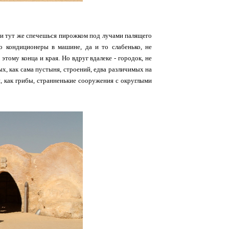
а и тут же спечешься пирожком под лучами палящего
о кондиционеры в машине, да и то слабенько, не
 этому конца и края. Но вдруг вдалеке - городок, не
тых, как сама пустыня, строений, едва различимых на
и, как грибы, странненькие сооружения с округлыми