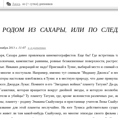
Авось
из (+ сутки) дневников
 РОДОМ ИЗ САХАРЫ, ИЛИ ПО СЛЕ
ктября 2013 г. 11:07
+ в цитатник
оря, Сахара давно привлекала кинематографистов. Еще бы! Где встретишь т
олончаки, каменистые равнины, ровные безжизненные поверхности, растрес
ые. Никаких декораций не надо! Приезжай в Тунис, выбирай место и снимай се
 многие и поступали. Например, именно тут снимали "Индиану Джонса" и нес
ктеры настолько влюблялись в Тунис и в местную природу, что даже прикупали
всех Джордж Лукас. Помните в его "Звездных войнах" планету Татуин? Да-да
Галактики, которая вращается вокруг двойной звезды, и которую возлюб
ители и убийцы? Ту планету Татуин, где, кроме колонистов различных рас,
ны; планету - родину Энакина Скайуокера и пристанище учителя Люка Скай
азвание для этой планеты неслучайно. На юге Туниса действительно сущес
 живет ли там какой-нибудь Скайуокер, но многие эпизоды своего фильма 