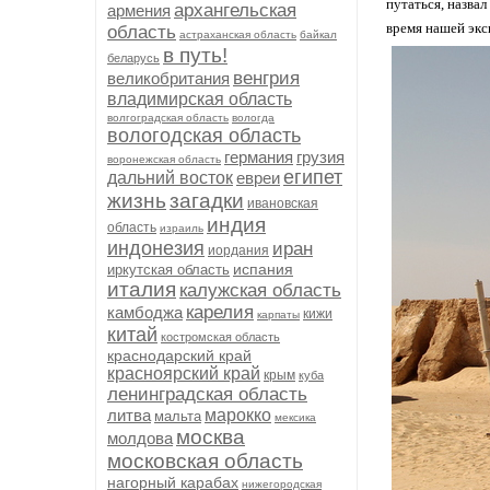
путаться, назва
архангельская
армения
время нашей экс
область
астраханская область
байкал
в путь!
беларусь
венгрия
великобритания
владимирская область
волгоградская область
вологда
вологодская область
германия
грузия
воронежская область
египет
дальний восток
евреи
жизнь
загадки
ивановская
индия
область
израиль
индонезия
иран
иордания
испания
иркутская область
италия
калужская область
карелия
камбоджа
кижи
карпаты
китай
костромская область
краснодарский край
красноярский край
крым
куба
ленинградская область
литва
марокко
мальта
мексика
москва
молдова
московская область
нагорный карабах
нижегородская