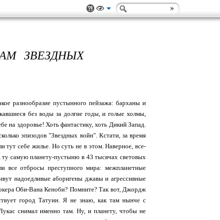
ДАМ ЗВЕЗДНЫХ
акое разнообразие пустынного пейзажа: барханы и
кавшиеся без воды за долгие годы, и голые холмы,
бе на здоровье! Хоть фантастику, хоть Дикий Запад.
колько эпизодов "Звездных войн". Кстати, за время
 тут себе жилье. Но суть не в этом. Наверное, все-
, ту самую планету-пустыню в 43 тысячах световых
или все отбросы преступного мира: межпланетные
 живут надоедливые аборигены джавы и агрессивные
уокера Оби-Вана Кеноби? Помните? Так вот, Джордж
твует город Татуин. Я не знаю, как там нынче с
Лукас снимал именно там. Ну, и планету, чтобы не