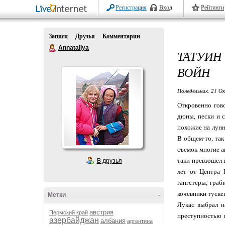
Регистрация
Вход
Рейтинги
Записи
Друзья
Комментарии
Annataliya
ТАТУИН
ВОЙН
Понедельник, 21 О
Откровенно гов
дюны, пески и с
похожие на лунн
В общем-то, так
съемок многие а
таки превзошел 
В друзья
лет от Центра 
гангстеры, граб
кочевники туске
Метки
-
Лукас выбрал н
австрия
Пермский край
преступностью и
азербайджан
албания
аргентина