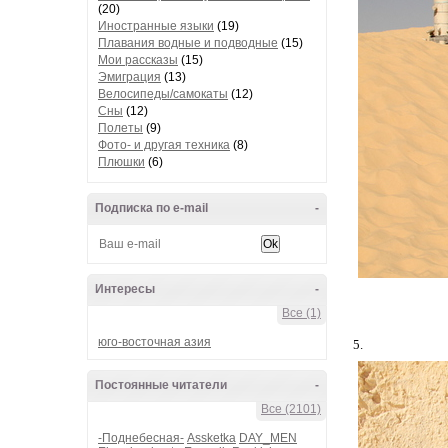
(20)
Иностранные языки
(19)
Плавания водные и подводные
(15)
Мои рассказы
(15)
Эмиграция
(13)
Велосипеды/самокаты
(12)
Сны
(12)
Полеты
(9)
Фото- и другая техника
(8)
Плюшки
(6)
Подписка по e-mail
-
Интересы
-
Все (1)
юго-восточная азия
5.
Постоянные читатели
-
Все (2101)
-Поднебесная-
Assketka
DAY_MEN