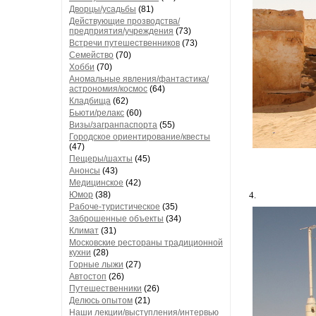
Дворцы/усадьбы
(81)
Действующие прозводства/
предприятия/учреждения
(73)
Встречи путешественников
(73)
Семейство
(70)
Хобби
(70)
Аномальные явления/фантастика/
астрономия/космос
(64)
Кладбища
(62)
Бьюти/релакс
(60)
Визы/загранпаспорта
(55)
Городское ориентирование/квесты
(47)
Пещеры/шахты
(45)
Анонсы
(43)
Медицинское
(42)
Юмор
(38)
4.
Рабоче-туристическое
(35)
Заброшенные объекты
(34)
Климат
(31)
Московские рестораны традиционной
кухни
(28)
Горные лыжи
(27)
Автостоп
(26)
Путешественники
(26)
Делюсь опытом
(21)
Наши лекции/выступления/интервью