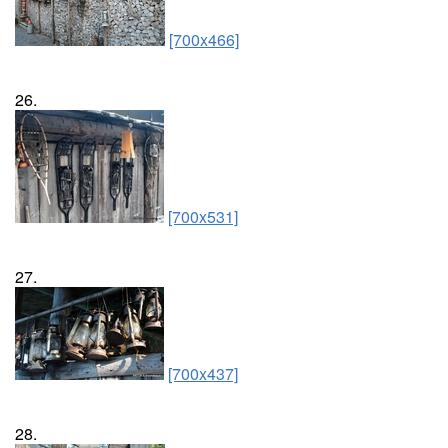
[700x466]
26.
[700x531]
27.
[700x437]
28.