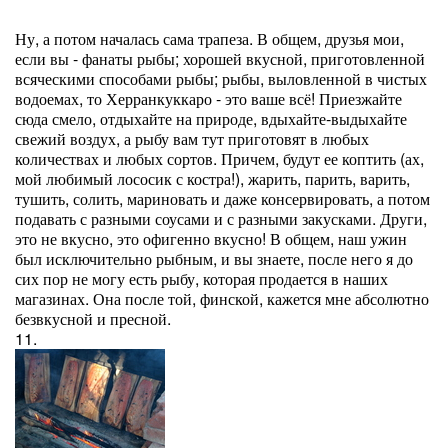
Ну, а потом началась сама трапеза. В общем, друзья мои,
если вы - фанаты рыбы; хорошей вкусной, приготовленной
всяческими способами рыбы; рыбы, выловленной в чистых
водоемах, то Херранкуккаро - это ваше всё! Приезжайте
сюда смело, отдыхайте на природе, вдыхайте-выдыхайте
свежий воздух, а рыбу вам тут приготовят в любых
количествах и любых сортов. Причем, будут ее коптить (ах,
мой любимый лососик с костра!), жарить, парить, варить,
тушить, солить, мариновать и даже консервировать, а потом
подавать с разными соусами и с разными закусками. Други,
это не вкусно, это офигенно вкусно! В общем, наш ужин
был исключительно рыбным, и вы знаете, после него я до
сих пор не могу есть рыбу, которая продается в наших
магазинах. Она после той, финской, кажется мне абсолютно
безвкусной и пресной.
11.