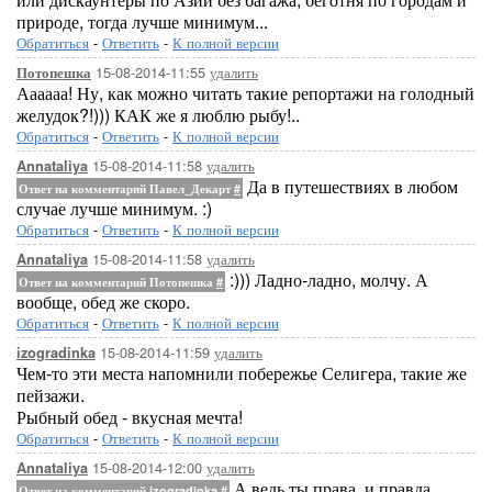
природе, тогда лучше минимум...
Обратиться
-
Ответить
-
К полной версии
15-08-2014-11:55
удалить
Потопешка
Аааааа! Ну, как можно читать такие репортажи на голодный
желудок?!))) КАК же я люблю рыбу!..
Обратиться
-
Ответить
-
К полной версии
15-08-2014-11:58
удалить
Annataliya
Да в путешествиях в любом
Ответ на комментарий Павел_Декарт
#
случае лучше минимум. :)
Обратиться
-
Ответить
-
К полной версии
15-08-2014-11:58
удалить
Annataliya
:))) Ладно-ладно, молчу. А
Ответ на комментарий Потопешка
#
вообще, обед же скоро.
Обратиться
-
Ответить
-
К полной версии
15-08-2014-11:59
удалить
izogradinka
Чем-то эти места напомнили побережье Селигера, такие же
пейзажи.
Рыбный обед - вкусная мечта!
Обратиться
-
Ответить
-
К полной версии
15-08-2014-12:00
удалить
Annataliya
А ведь ты права, и правда
Ответ на комментарий izogradinka
#