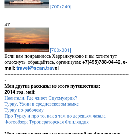
[700x240]
47.
[700x381]
Если вам понравилось Херранкукково и вы хотите тут
отдохнуть, обращайтесь, организуем:
+7(495)788-04-42, e-
mail:
travel@scan.trav
el
-----------------------------------------------------------------------------------
-
Мои другие рассказы из этого путешествия:
2014 год, май:
Наантали. Где живет Снусмумрик?
Турку. Ужин в средневековом замке
Турку по-рабочему
Про Турку и про то, как я там по деревьям лазала
Фотообзор: Туроператорская Финляндия
Мои другие рассказы из путешествий по Финляндии: