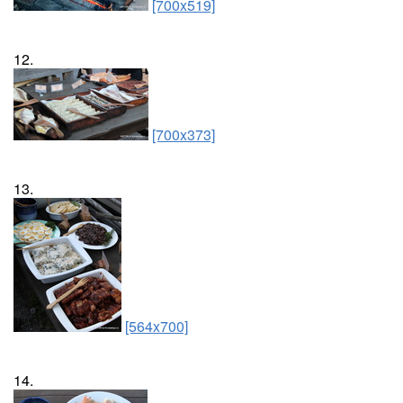
[700x519]
12.
[700x373]
13.
[564x700]
14.