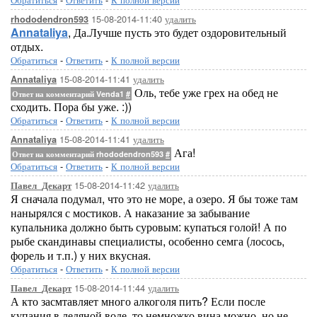
15-08-2014-11:40
удалить
rhododendron593
Annataliya
, Да.Лучше пусть это будет оздоровительный
отдых.
Обратиться
-
Ответить
-
К полной версии
15-08-2014-11:41
удалить
Annataliya
Оль, тебе уже грех на обед не
Ответ на комментарий Venda1
#
сходить. Пора бы уже. :))
Обратиться
-
Ответить
-
К полной версии
15-08-2014-11:41
удалить
Annataliya
Ага!
Ответ на комментарий rhododendron593
#
Обратиться
-
Ответить
-
К полной версии
15-08-2014-11:42
удалить
Павел_Декарт
Я сначала подумал, что это не море, а озеро. Я бы тоже там
нанырялся с мостиков. А наказание за забывание
купальника должно быть суровым: купаться голой! А по
рыбе скандинавы специалисты, особенно семга (лосось,
форель и т.п.) у них вкусная.
Обратиться
-
Ответить
-
К полной версии
15-08-2014-11:44
удалить
Павел_Декарт
А кто засмтавляет много алкоголя пить? Если после
купания в ледяной воде, то немножко вина можно, но не