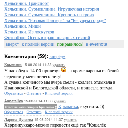
Хельсинки. Транспорт
Хельсинки. Суоменлинна. Игрушечная история
Хельсинки. Суоменлинна. Крепость на троих
Хельсинки. "Розовая Пантера" на "Бегущем городе"
Хельсинки. Миши
Хельсинки. Из лоскутков
Фотообзор: Осень в краю полярных сияний
вверх^
к полной версии
понравилось!
в evernote
Комментарии (59):
вперёд»
15-08-2014-11:33
удалить
Крыланка
У нас обед к 14.00 привезут
, а кроме варенья из белой
черешни у меня ничего нету!
А судака копченого мы вчера съели - коллега отдыхала в
Ивановской и Вологодской области, и привезла оттуда.
Обратиться
-
Ответить
-
К полной версии
15-08-2014-11:33
удалить
Annataliya
Крыланка
, вкуснота. :))
Ответ на комментарий Крыланка
#
Обратиться
-
Ответить
-
К полной версии
15-08-2014-11:37
удалить
Лариса_Дунаева
Херранкуккаро-можно перевести ещё так "Кошелёк