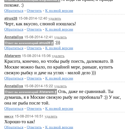
похоже. :)
Обратиться
-
Ответить
-
К полной версии
15-08-2014-12:40
удалить
atrus28
Черт, как вкусно, слюной изошлась!
Обратиться
-
Ответить
-
К полной версии
15-08-2014-12:41
удалить
Annataliya
:)))
Ответ на комментарий atrus28
#
Обратиться
-
Ответить
-
К полной версии
15-08-2014-15:06
удалить
Afatarwm
Красота, конечно, но чтобы рыбу поесть, далековато. В
Москве можно было, по крайней мере, раньше, купить
свежую рыбку и даче на углях - милой дело )))
Обратиться
-
Ответить
-
К полной версии
15-08-2014-15:22
удалить
Annataliya
Оль, даже не сравнивай. Ты
Ответ на комментарий Afatarwm
#
думаешь, я в Москве свежую рыбу не пробовала? :)) У нас,
она не рыба после той.
Обратиться
-
Ответить
-
К полной версии
15-08-2014-16:51
удалить
ниссе
Хорошо-то как!
Обратиться
-
Ответить
-
К полной версии