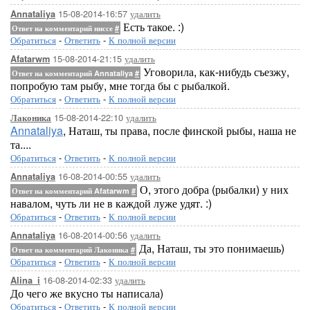
15-08-2014-16:57
удалить
Annataliya
Есть такое. :)
Ответ на комментарий ниссе
#
Обратиться
-
Ответить
-
К полной версии
15-08-2014-21:15
удалить
Afatarwm
Уговорила, как-нибудь съезжу,
Ответ на комментарий Annataliya
#
попробую там рыбу, мне тогда бы с рыбалкой.
Обратиться
-
Ответить
-
К полной версии
15-08-2014-22:10
удалить
Лаконика
Annataliya
, Наташ, ты права, после финской рыбы, наша не
та....
Обратиться
-
Ответить
-
К полной версии
16-08-2014-00:55
удалить
Annataliya
О, этого добра (рыбалки) у них
Ответ на комментарий Afatarwm
#
навалом, чуть ли не в каждой луже удят. :)
Обратиться
-
Ответить
-
К полной версии
16-08-2014-00:56
удалить
Annataliya
Да, Наташ, ты это понимаешь)
Ответ на комментарий Лаконика
#
Обратиться
-
Ответить
-
К полной версии
16-08-2014-02:33
удалить
Alina_i
До чего же вкусно ты написала)
Обратиться
-
Ответить
-
К полной версии