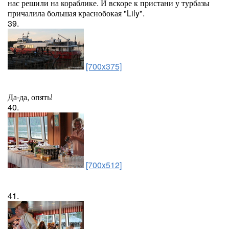
нас решили на кораблике. И вскоре к пристани у турбазы
причалила большая краснобокая "Lily".
39.
[700x375]
Да-да, опять!
40.
[700x512]
41.