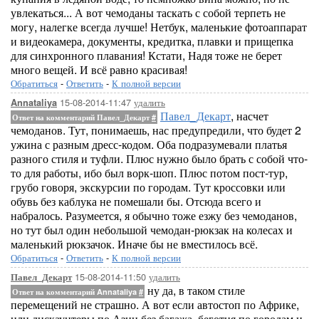
увлекаться... А вот чемоданы таскать с собой терпеть не
могу, налегке всегда лучше! Нетбук, маленькие фотоаппарат
и видеокамера, документы, кредитка, плавки и прищепка
для синхронного плавания! Кстати, Надя тоже не берет
много вещей. И всё равно красивая!
Обратиться
-
Ответить
-
К полной версии
15-08-2014-11:47
удалить
Annataliya
Павел_Декарт
, насчет
Ответ на комментарий Павел_Декарт
#
чемоданов. Тут, понимаешь, нас предупредили, что будет 2
ужина с разным дресс-кодом. Оба подразумевали платья
разного стиля и туфли. Плюс нужно было брать с собой что-
то для работы, ибо был ворк-шоп. Плюс потом пост-тур,
грубо говоря, экскурсии по городам. Тут кроссовки или
обувь без каблука не помешали бы. Отсюда всего и
набралось. Разумеется, я обычно тоже езжу без чемоданов,
но тут был один небольшой чемодан-рюкзак на колесах и
маленький рюкзачок. Иначе бы не вместилось всё.
Обратиться
-
Ответить
-
К полной версии
15-08-2014-11:50
удалить
Павел_Декарт
ну да, в таком стиле
Ответ на комментарий Annataliya
#
перемещений не страшно. А вот если автостоп по Африке,
или дискаунтеры по Азии без багажа, беготня по городам и