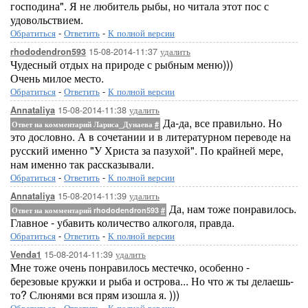
господина". Я не любитель рыбы, но читала этот пос с
удовольствием.
Обратиться
-
Ответить
-
К полной версии
15-08-2014-11:37
удалить
rhododendron593
Чудесный отдых на природе с рыбным меню)))
Очень милое место.
Обратиться
-
Ответить
-
К полной версии
15-08-2014-11:38
удалить
Annataliya
Да-да, все правильно. Но
Ответ на комментарий Лариса_Дунаева
#
это дословно. А в сочетании и в литературном переводе на
русский именно "У Христа за пазухой". По крайней мере,
нам именно так рассказывали.
Обратиться
-
Ответить
-
К полной версии
15-08-2014-11:39
удалить
Annataliya
Да, нам тоже понравилось.
Ответ на комментарий rhododendron593
#
Главное - убавить количество алкоголя, правда.
Обратиться
-
Ответить
-
К полной версии
15-08-2014-11:39
удалить
Venda1
Мне тоже очень понравилось местечко, особенно -
березовые кружки и рыба и острова... Но что ж ты делаешь-
то? Слюнями вся прям изошла я. )))
Обратиться
-
Ответить
-
К полной версии