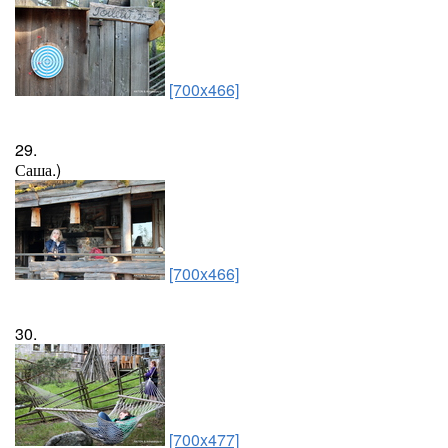
[700x466]
29.
Саша.)
[700x466]
30.
[700x477]