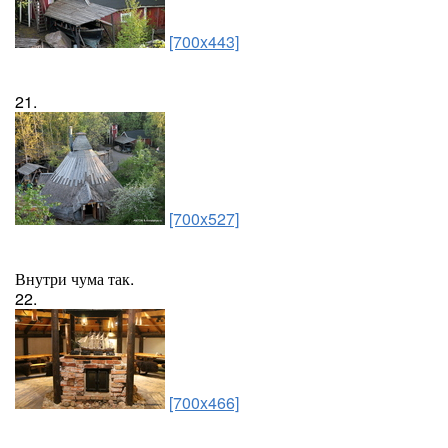
[700x443]
21.
[700x527]
Внутри чума так.
22.
[700x466]