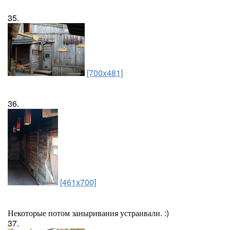
35.
[700x481]
36.
[461x700]
Некоторые потом заныривания устраивали. :)
37.