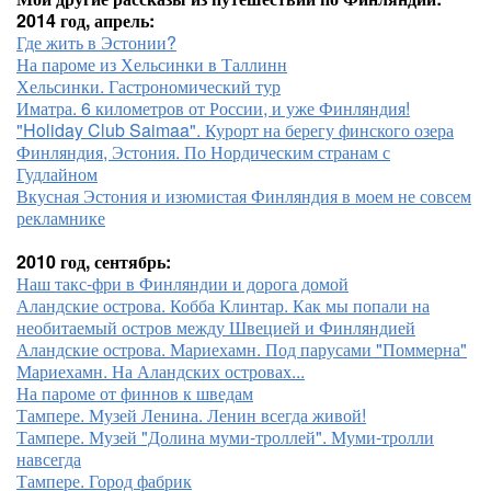
2014 год, апрель:
Где жить в Эстонии?
На пароме из Хельсинки в Таллинн
Хельсинки. Гастрономический тур
Иматра. 6 километров от России, и уже Финляндия!
"Holiday Club Saimaa". Курорт на берегу финского озера
Финляндия, Эстония. По Нордическим странам с
Гудлайном
Вкусная Эстония и изюмистая Финляндия в моем не совсем
рекламнике
2010 год, сентябрь:
Наш такс-фри в Финляндии и дорога домой
Аландские острова. Кобба Клинтар. Как мы попали на
необитаемый остров между Швецией и Финляндией
Аландские острова. Мариехамн. Под парусами "Поммерна"
Мариехамн. На Аландских островах...
На пароме от финнов к шведам
Тампере. Музей Ленина. Ленин всегда живой!
Тампере. Музей "Долина муми-троллей". Муми-тролли
навсегда
Тампере. Город фабрик