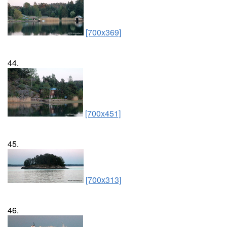
[700x369]
44.
[700x451]
45.
[700x313]
46.