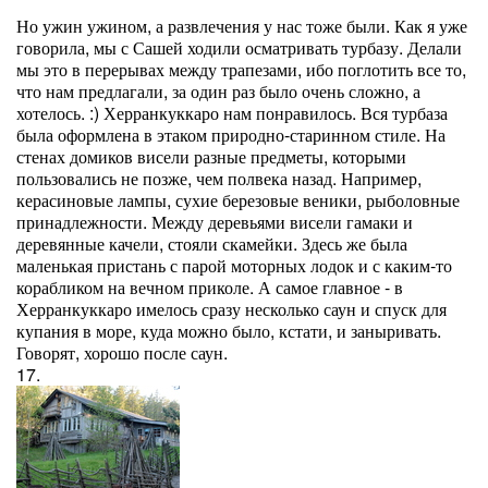
Но ужин ужином, а развлечения у нас тоже были. Как я уже
говорила, мы с Сашей ходили осматривать турбазу. Делали
мы это в перерывах между трапезами, ибо поглотить все то,
что нам предлагали, за один раз было очень сложно, а
хотелось. :) Херранкуккаро нам понравилось. Вся турбаза
была оформлена в этаком природно-старинном стиле. На
стенах домиков висели разные предметы, которыми
пользовались не позже, чем полвека назад. Например,
керасиновые лампы, сухие березовые веники, рыболовные
принадлежности. Между деревьями висели гамаки и
деревянные качели, стояли скамейки. Здесь же была
маленькая пристань с парой моторных лодок и с каким-то
корабликом на вечном приколе. А самое главное - в
Херранкуккаро имелось сразу несколько саун и спуск для
купания в море, куда можно было, кстати, и заныривать.
Говорят, хорошо после саун.
17.