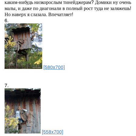
каким-нибудь низкорослым тинейджерам? Домики ну очень
малы, и даже по диагонали в полный рост туда не заляжешь!
Но наверх я слазала. Впечатляет!
6.
[580x700]
7.
[558x700]