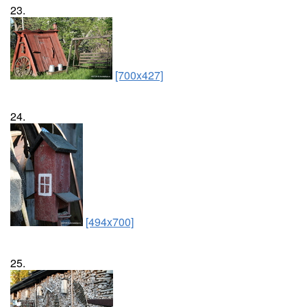
23.
[700x427]
24.
[494x700]
25.